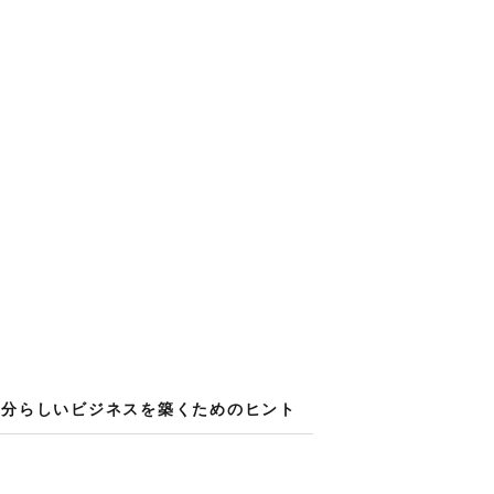
分らしい​ビジネスを​築く​ための​ヒント