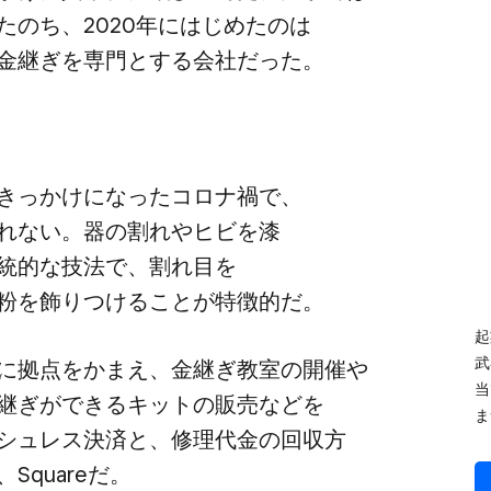
のち、​2020年に​はじめたのは​
金継ぎを​専門と​する​会社だった。
きっかけに​なった​コロナ禍で、​
れない。​器の​割れや​ヒビを​漆
統的な​技法で、​割れ目を​
粉を​飾りつける​ことが​特徴的だ。
起
武
に​拠点を​かまえ、​金継ぎ教室の​開催や​
当
継ぎが​できる​キットの​販売などを​
ま
シュレス決済と、​修理代金の​回収方​
​Squareだ。