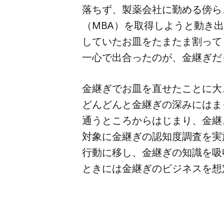
落ちず、​製薬会社に​勤める​傍ら
（MBA）を​取得しようと​動き出
していた​お皿を​たまたま​割って
一心で​出合ったのが、​金継ぎだっ
金継ぎで​お皿を​直せたことに​大
どんどんと​金継ぎの​深みには​ま
通う​ところから​はじまり、​金継
対象に​金継ぎの​認知度調査を​実
行動に​移し、​金継ぎの​知識を​
ときには​金継ぎの​ビジネスを​想