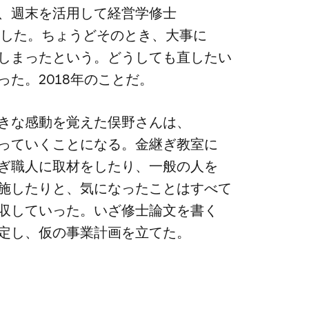
、​週末を​活用して​経営学修士​
した。​ちょうど​その​とき、​大事に​
しまったと​いう。​どうしても​直したい​
た。​2018年の​ことだ。
きな​感動を​覚えた​俣野さんは、​
っていく​ことになる。​金継ぎ教室に​
ぎ職人に​取材を​したり、​一般の​人を​
施したりと、​気に​なった​ことは​すべて​
吸収していった。​いざ修士論文を​書く​
定し、​仮の​事業計画を​立てた。