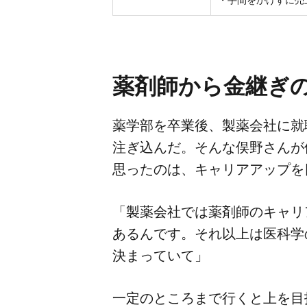
薬剤師から​金継ぎの
薬学部を​卒業後、​製薬会社に​就職
注ぎ込んだ。​そんな​俣野さんが​
思ったのは、​キャリアアップを
「製薬会社では​薬剤師の​キャリア
あるんです。​それ以上は​医科学の
決まっていて」
一定の​ところまで​行くと上を​目