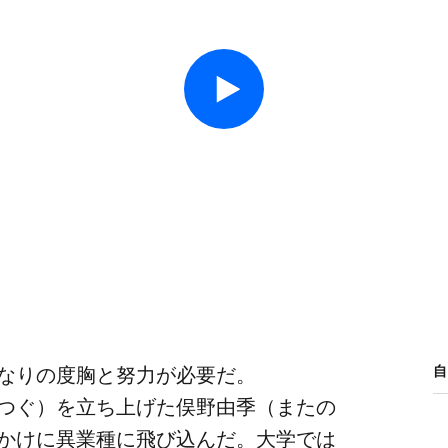
なりの​度胸と​努力が​必要だ。​
自
つぐ）を​立ち上げた​俣野由季​（またの​
かけに​異業種に​飛び込んだ。​大学では​