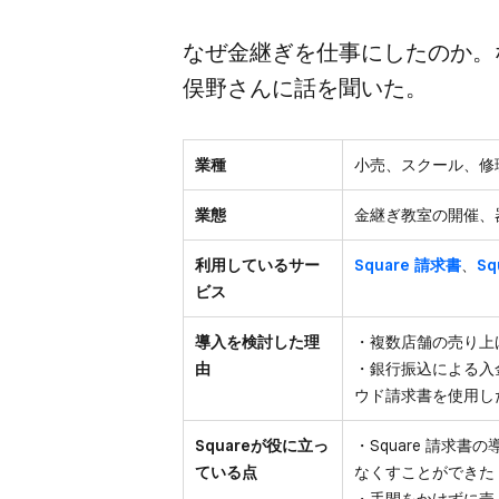
なぜ金継ぎを​仕事に​したのか。​な
俣野さんに​話を​聞いた。
業種
小売、スクール、修
業態
金継ぎ教室の開催、
利用しているサー
Square 請求書
、
Sq
ビス
導入を検討した理
・複数店舗の売り上
由
・銀行振込による入
ウド請求書を使用し
Squareが役に立っ
・Square 請求
ている点
なくすことができた
・手間をかけずに売