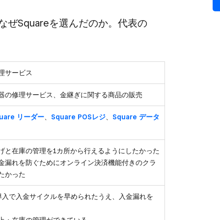
ぜSquareを​選んだのか。​代表の​
理サービス
器の修理サービス、⾦継ぎに関する商品の販売
uare リーダー
、
Square POSレジ
、
Square データ
げと在庫の管理を1カ所から行えるようにしたかった
金漏れを防ぐためにオンライン決済機能付きのクラ
たかった
書の導入で入金サイクルを早められたうえ、入金漏れを
上・在庫の管理ができている