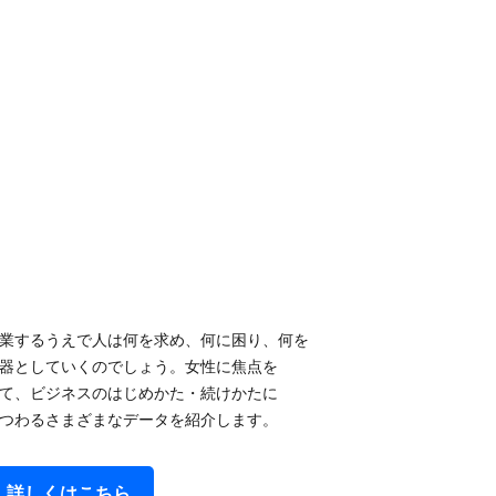
業するうえで​人は​何を​求め、​何に​困り、​何を​
器と​していくのでしょう。​女性に​焦点を​
て、​ビジネスの​はじめかた・続けかたに​
つわるさまざまな​データを​紹介します。
詳しくは​こちら