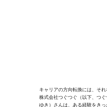
キャリアの​方​向転換には、​それ
株式会社つぐつぐ​（以下、​つぐ
ゆき）さんは、​ある​経験を​きっ