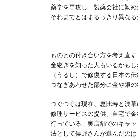
薬学を​専攻し、​製薬会社に​勤めた
それまでとは​まるっきり異なる​
ものとの​付き合い方を​考え直す
金継ぎを​知った​人も​いるかもし
（うるし）で​修復する​日本の​伝
つなぎあわせた​部分に​金や銀の​
つぐつぐは​現在、​恵比寿と​浅草
修理サービスの​提供、​自宅で​金
行っている。​実店舗での​キャッ
法と​して​俣野さんが​選んだのは、