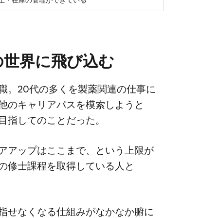
​世界に​飛び込む
。​20代の​多くを​製薬関連の​仕事に​
他の​キャリアパスを​模索しようと​
​目指しての​ことだった。
アップは​ここまで、と​いう​上限が​
​修士課程を​取得している​人と​
指せなくなる​仕組みが​なかなか腑に​