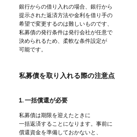
銀行からの​借り​入れの​場合、​銀行から​
提示された​返済方​法や​金利を​借り手の​
希望で​変更するのは​難しい​ものです、​
私募債の​発行条件は​発行会社が​任意で​
決められる​ため、​柔軟な​条件設定が​
可能です。
私募債を​取り入れる​際の​注意点
1. 一括​償還が​必要
私募債は​期限を​迎えた​ときに​
一括返済する​ことになります。​事前に​
償還資金を​準備しておかないと、​