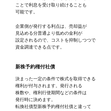
ことで​利息を​受け取り続ける​ことも​
可能です。
企業側が​発行する​利点は、​売却益が​
見込める​分普通より​低めの​金利が​
設定されるので、​コストを​抑制しつつで​
資金調達できる点です。
新株予約権付社債
決まった​一定の​条件で​株式を​取得できる​
権利が​付与されます。​発行される​
株数や、​権利行使期間などの​条件は​
発行時に​決めます。​
転換社債型新株予約権付社債と​違って​