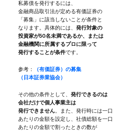
私募債を​発行するには、​
金融商品取引法が​定める​有価証券の​
「募集」に​該当しない​ことが​条件と​
なります。​具体的には、
​発行対象の​
投資家が​50名未満であるか、​または​
金融機関に​所属する​プロに​限って​
発行する​ことが​条件
です。
参考：
​（有​価証券）の​募集​
（日本証券業協会）
その​他の​条件と​して、
​発行できるのは​
会社だけで​個人事業主は​
発行できません
。​また、​発行時には​一口​
あたりの​金額を​設定し、​社債総額を​一口​
あたりの​金額で​割った​ときの​数が​