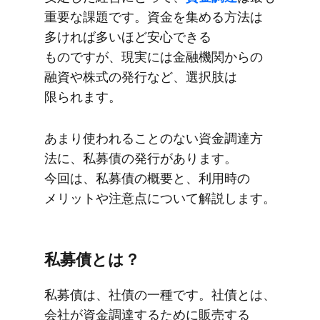
重要な​課題です。​資金を​集める​方​法は​
多ければ​多い​ほど​安心できる​
ものですが、​現実には​金融機関からの​
融資や​株式の​発行など、​選択肢は​
限られます。
あまり​使われる​ことの​ない​資金調達方​
法に、​私募債の​発行が​あります。​
今回は、​私募債の​概要と、​利用時の​
メリットや​注意点に​ついて​解説します。
私募債とは？
私募債は、​社債の​一種です。​社債とは、​
会社が​資金調達する​ために​販売する​