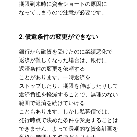
期限到来時に​資金ショートの​原因に​
なってしまうので​注意が​必要です。
2. 償還条件の​変更が​できない
銀行から​融資を​受けたのに​業績悪化で​
返済が​難しくなった​場合は、​銀行に​
返済条件の​変更を​依頼する​
ことがあります。​一時返済を​
ストップしたり、​期限を​伸ばしたりして​
返済負担を​軽減する​ことで、​無理の​ない​
範囲で​返済を​続けていける​
こともあります。​しかし​私募債では、​
発行時点で​決めた​条件を​変更する​ことは​
できません。​よって​長期的な​資金計画を​