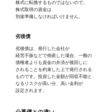
株式に​転換する​ものではないので、​
株式取得の​資金は​
別途準備しなければいけません。
劣後債
劣後債は、​発行した​会社が​
経営不振などで​倒産した​場合、​一般の​
債権者よりも​資金の​弁済が​後回しに​
される​ことを​約束した上で​発行される​
ものです。​投資した​金額が​回収不能と​
なる​リスクが​高い分、​高い​金利が​
設定されます。
公募債との​違い