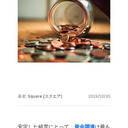
著者:
Square (スクエア)
2019/10/30
安定した​経営に​とって、
​資金調達
は​最も​