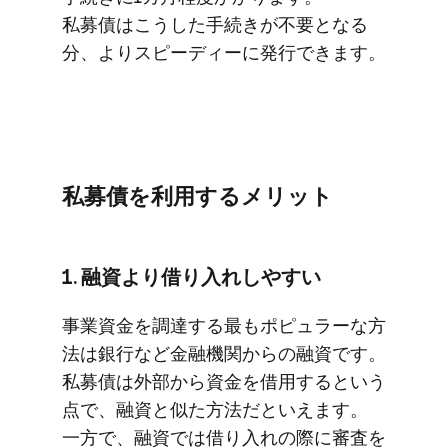
私募債は​こうした​手続きが​不要と​なる​
分、​より​スピーディーに​発行できます。
私募債を​利用する​メリット
1. 融資より​借り​入れしやすい
事業資金を​調達する​最も​ポピュラーな​方​
法は​銀行など​金融機関からの​融資です。​
私募債は​外部から​資金を​借用すると​いう​
点で、​融資と​似た​方​法だと​いえます。​
一方で、​融資では​借り​入れの​際に​審査を​