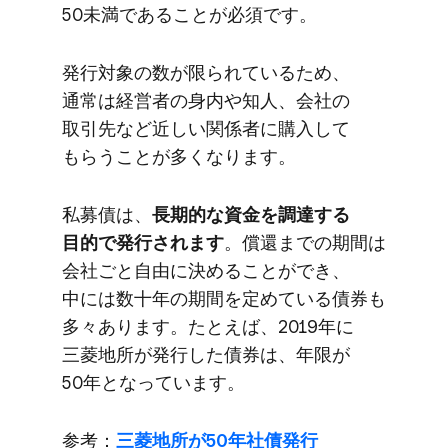
50未満である​ことが​必須です。
発行対象の​数が​限られている​ため、​
通常は​経営者の​身内や​知人、​会社の​
取引先など​近しい​関係者に​購入して​
もらうことが​多くなります。
私募債は、
​長期的な​資金を​調達する​
目的で​発行されます
。​償還までの​期間は​
会社ごと​自由に​決める​ことができ、​
中には​数十年の​期間を​定めている​債券も​
多々​あります。​たとえば、​2019年に​
三菱地所が​発行した債券は、​年限が​
50年と​なっています。
参考：
三菱地所が​50年社債発行