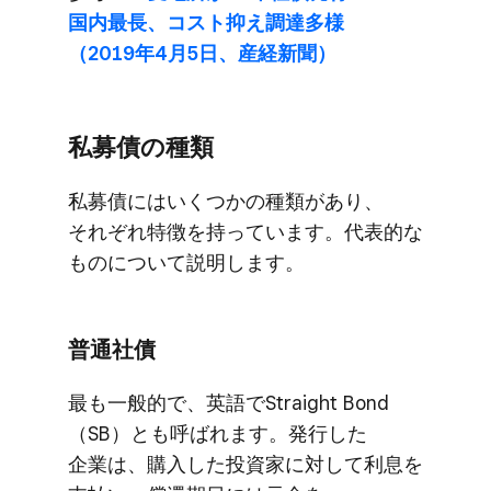
国内最長、​コスト抑え調達多様​
（2019年4月5日、​産経新聞）
私募債の​種類
私募債には​いく​つかの​種類が​あり、​
それぞれ特徴を​持っています。​代表的な​
ものに​ついて​説明します。
普通社債
最も​一般的で、​英語で​Straight Bond​
（SB）とも​呼ばれます。​発行した​
企業は、​購入した​投資家に​対して​利息を​