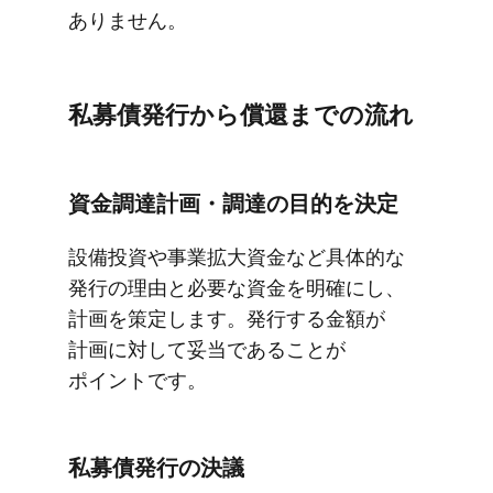
ありません。
私募債発行から​償還までの​流れ
資金調達計画・調達の​目的を​決定
設備投資や​事業拡大資金など具体的な​
発行の​理由と​必要な​資金を​明確にし、​
計画を​策定します。​発行する​金額が​
計画に​対して​妥当である​ことが​
ポイントです。
私募債発行の​決議