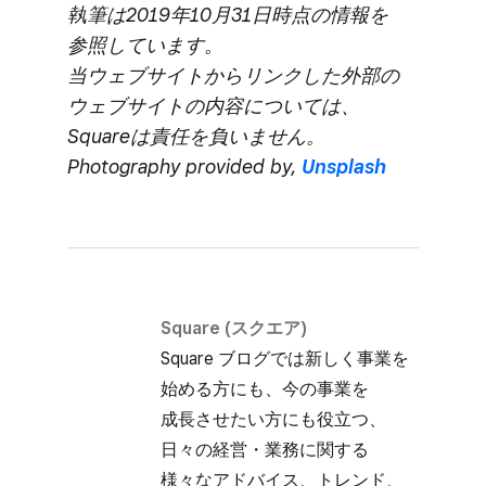
執筆は​2019年10月31日時点の​情報を​
参照しています。
当ウェブサイトから​リンクした​外部の​
ウェブサイトの​内容に​ついては、​
Squareは​責任を​負いません。
Photography provided by,
Unsplash
Square (スクエア)
Square ブログでは​新しく​事業を​
始める方にも、​今の​事業を​
成長させたい方にも​役立つ、​
日々の​経営・業務に​関する​
様々な​アドバイス、​トレンド、​