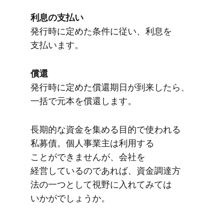
利息の​支払い
発行時に​定めた​条件に​従い、​利息を​
支払います。
償還
発行時に​定めた​償還期日が​到来したら、​
一括で​元本を​償還します。
長期的な​資金を​集める​目的で​使われる​
私募債。​個人事業主は​利用する​
ことができませんが、​会社を​
経営しているのであれば、​資金調達方​
法の​一つと​して​視野に​入れてみては​
いかがでしょうか。