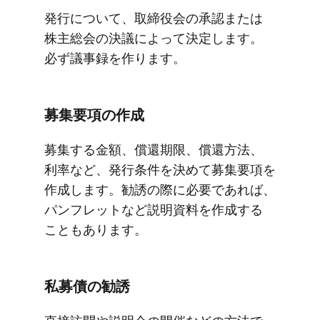
発行に​ついて、​取締役会の​承認または​
株主総会の​決議に​よって​決定します。​
必ず議事録を​作ります。
募集要項の​作成
募集する​金額、​償還期限、​償還方​法、​
利率など、​発行条件を​決めて​募集要項を​
作成します。​勧誘の​際に​必要で​あれば、​
パンフレットなど​説明資料を​作成する​
こともあります。
私募債の​勧誘