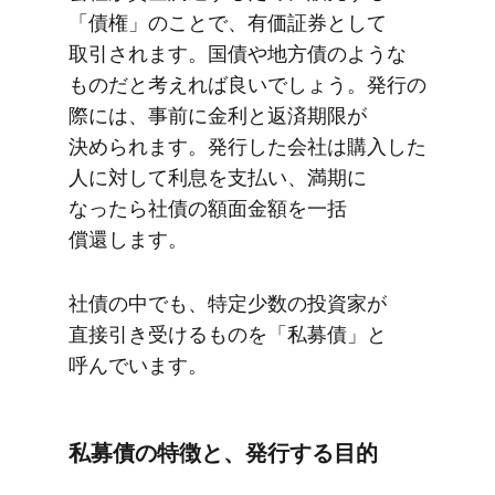
「債権」の​ことで、​有価証券と​して​
取引されます。​国債や​地方​債のような​
ものだと​考えれば​良いでしょう。​発行の​
際には、​事前に​金利と​返済期限が​
決められます。​発行した​会社は​購入した​
人に​対して​利息を​支払い、​満期に​
なったら​社債の​額面金額を​一括​
償還します。
社債の​中でも、​特定少数の​投資家が​
直接引き受ける​ものを​「私募債」と​
呼んでいます。
私募債の​特徴と、​発行する​目的