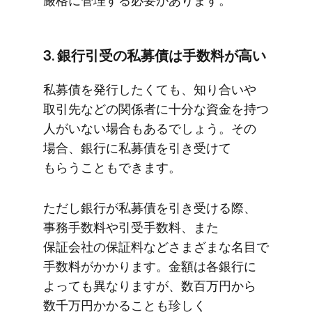
厳格に​管理する​必要が​あります。
3. 銀行引受の​私募債は​手数料が​高い
私募債を​発行したくても、​知り合いや​
取引先などの​関係者に​十分な​資金を​持つ​
人が​いない​場合も​あるでしょう。​その​
場合、​銀行に​私募債を​引き受けて​
もらうことも​できます。
ただし銀行が​私募債を​引き受ける​際、​
事務手数料や​引受手数料、​また​
保証会社の​保証料などさまざまな​名目で​
手数料が​かかります。​金額は​各銀行に​
よっても​異なりますが、​数百万円から​
数千万円かかる​ことも​珍しく​