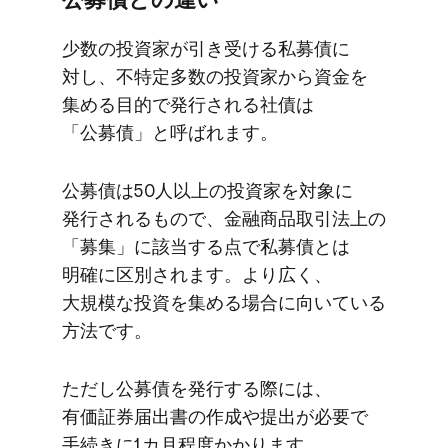
少数の​投資家が​引き受ける​私募債に​
対し、​不特定多数の​投資家から​資金を​
集める​目的で​発行される​社債は​
「公募債」と​呼ばれます。
公募債は​50人以上の​投資家を​対象に​
発行される​もので、​金融商品取引法上の​
「募集」に​該当する点で​私募債とは​
明確に​区別されます。​より​広く、​
大規模な​投資を​集める​場合に​向いている​
方法です。
ただし公募債を​発行する​際には、​
有価証券届出書の​作成や​提出が​必要で​
手続きに​1カ月程度かかります。​