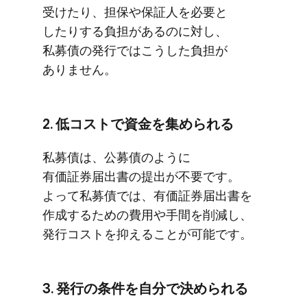
受けたり、​担保や​保証人を​必要と​
したりする​負担が​あるのに​対し、​
私募債の​発行では​こうした​負担が​
ありません。
2. 低コストで​資金を​集められる
私募債は、​公募債のように​
有価証券届出書の​提出が​不要です。​
よって​私募債では、​有価証券届出書を​
作成する​ための​費用や​手間を​削減し、​
発行コストを​抑える​ことが​可能です。
3. 発行の​条件を​自分で​決められる