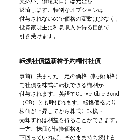
支払い、​償還期日には​元金を​
返済します。​特別な​オプションは​
付与されないので​価格の​変動は​少なく、​
投資家は​主に​利息収入を​得る​目的で​
引き受けます。
転換社債型新株予約権付社債
事前に​決まった​一定の​価格​（転換価格）
で​社債を​株式に​転換できる​権利が​
付与されます。​英語で​Convertible Bond​
（CB）とも​呼ばれます。​転換価格より​
株価が​上昇してから​株式に​転換・
売却すれば​利益を​得る​ことができます。​
一方、​株価が​転換価格を​
下回っていれば、​そのまま​持ち続ける​