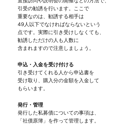
直接訪問や​説明会の​開催などの​方法で、​
引受の​勧誘を​行います。​ここで​
重要なのは、​勧誘する​相手は​
49人以下でなければならないと​いう​
点です。​実際に​引き受けしなくても、​
勧誘しただけの​人も​人数に​
含まれますので​注意しましょう。
申込・​入金を​受け付ける
引き受けてくれる​人から​申込書を​
受け取り、​購入分の​金額を​入金して​
もらいます。
発行・管理
発行した​私募債に​ついての​事項は、​
「社債原簿」を​作って​管理します。