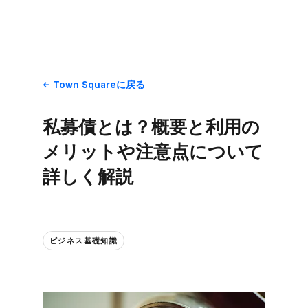
Town Squareに​戻る
私募債とは？​概要と​利用の​
メリットや​注意点に​ついて​
詳しく​解説
ビジネス基礎知識