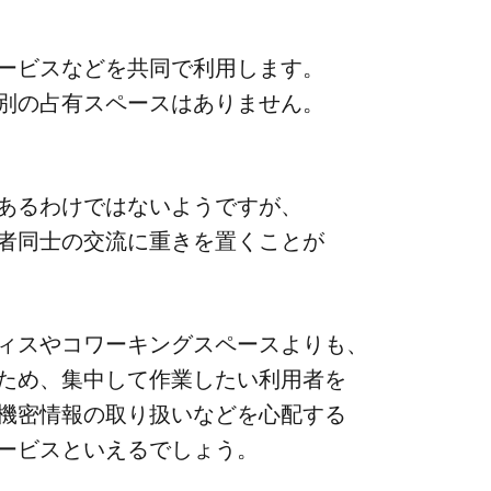
サービスなどを​共同で​利用します。​
別の​占有スペースは​ありません。
​あるわけではないようですが、​
士の​交流に​重きを​置く​ことが​
ィスや​コワーキングスペースよりも、​
め、​集中して​作業したい​利用者を​
機密情報の​取り扱いなどを​心配する​
サービスと​いえるでしょう。