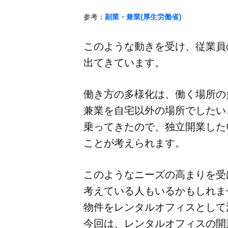
参考：
副業・兼業(厚生労働省)
このような​動きを​受け、​従業員の
出てきています。
働き方の​多様化は、​働く​場所の
兼業を​自宅以外の​場所でしたい、
乗ってきたので、​独立開業したい
ことが​考えられます。
このような​ニーズの​高まりを​
考えている​人も​いるかもしれませ
物件を​レンタルオフィスと​して​
今回は、​レンタルオフィスの​開業