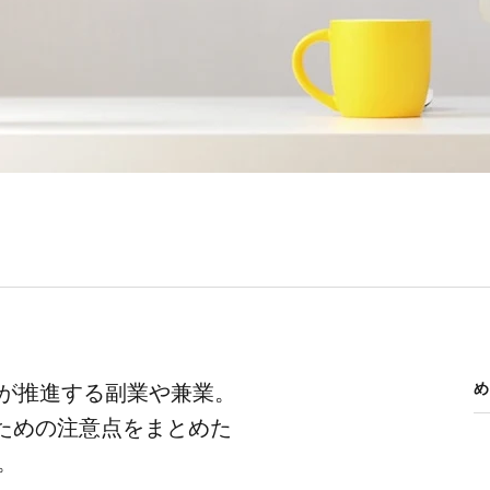
が​推進する​副業や​兼業。​
め
​ための​注意点を​まとめた​
。