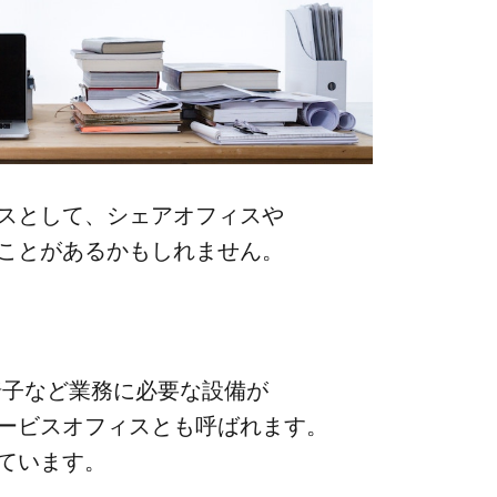
スと​して、​シェアオフィスや
​ことが​あるかもしれません。​
椅子など​業務に​必要な​設備が​
ービスオフィスとも​呼ばれます。​
れています。