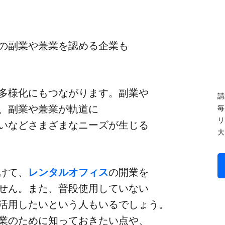
​副業や​兼業を​認める​企業も​
​多様化に​もつながります。​副業や​
請
​副業や​兼業が​軌道に​
毎
リ
などさまざまな​ニーズが​生じる​
大
受けて、
​レンタルオフィス
の​開業を​
ん。​また、​普段​使用していない​
活用したいと​いう​人も​いるでしょう。​
の​ために​知って​おきたい​点や、​