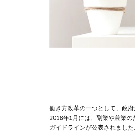
働き方​改革の​一つと​して、​政府
2018年1月には、​副業や​兼業の
ガイドラインが​公表されました