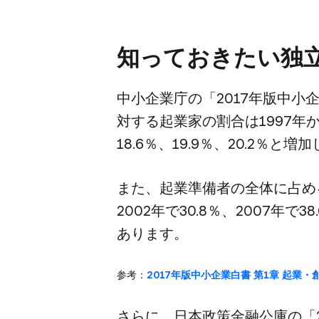
知って​おきたい​独
中​小企業庁の​「2017年版中​
対する​起業家の​割合は​1997年から
18.6％、​19.9％、​20.2％と
また、​起業準備者の​全体に​占め
2002年で​30.8％、​2007年で​3
あります。
参考：
2017年版中​小企業白書 第1章 起業・創
さらに、​日本政策金融公庫の​「