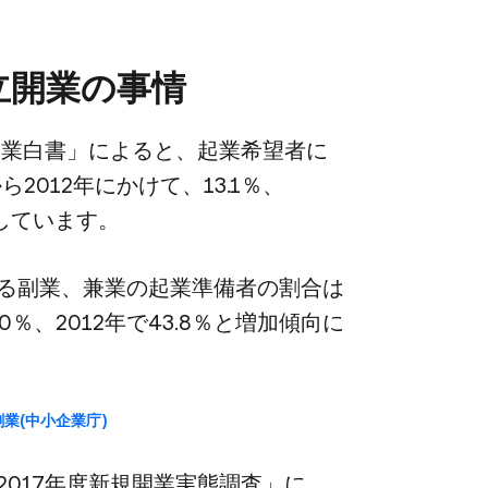
立開業の​事情
小企業白書」に​よると、​起業希望者に​
​2012年に​かけて、​13.1％、​
​増加しています。
る​副業、​兼業の​起業準備者の​割合は​
8.0％、​2012年で​43.8％と​増加傾向に​
業(中​小企業庁)
2017年度新規開業実態調査」に​