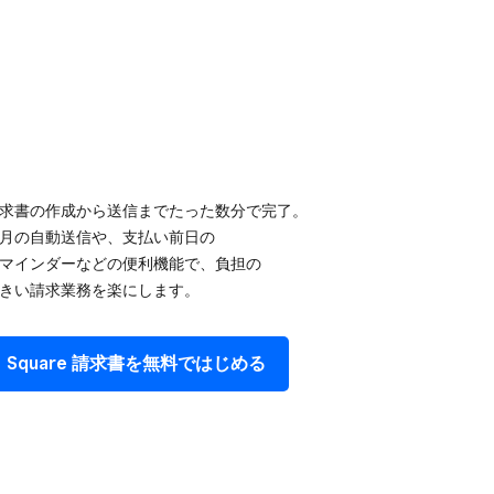
求書の​作成から​送信まで​たった​数分で​完了。​
月の​自動送信や、​支払い​前日の​
マインダーなどの​便利機能で、​負担の​
きい請求業務を​楽にします。
Square 請求書を​無料で​はじめる