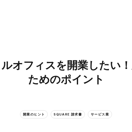
ルオフィスを​開業したい！​
ための​ポイント
開業の​ヒント
SQUARE 請求書
サービス業