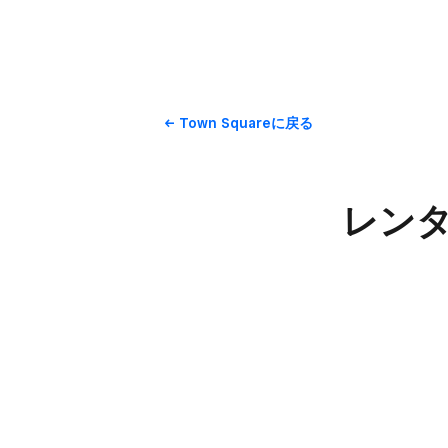
Town Squareに​戻る
レンタ