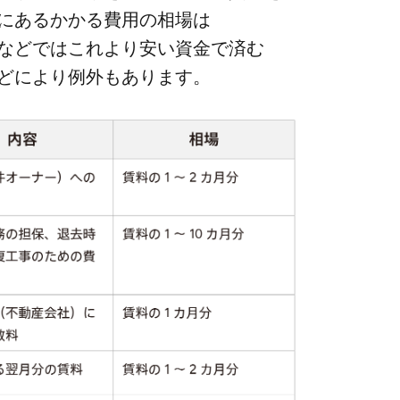
ある​かかる​費用の​相場は​
どでは​これより​安い​資金で​済む​
どに​より​例外も​あります。