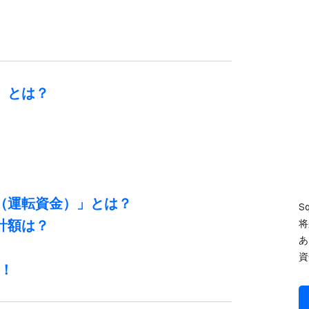
用」とは？
用​（運転資金）」とは？
S
合計額は？
将
あ
資
e！