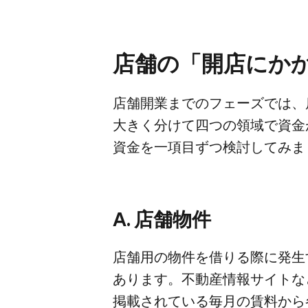
店舗の​「開店に​か
店舗開業までの​フェーズでは、​店
大きく​分けて​四つの​領域で​資金
資金を​一項​目ずつ​検討してみ
A. 店舗物件
店舗用の​物件を​借りる​際に​発
あります。​不動産情報サイトなど
掲載されている​毎月の​賃料から​