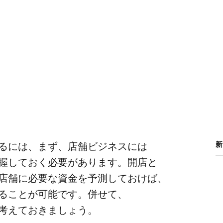
るには、​まず、​店舗ビジネスには​
新
握しておく​必要が​あります。​開店と​
​店舗に​必要な​資金を​予測しておけば、​
る​ことが​可能です。​併せて、​
​考えて​おきましょう。