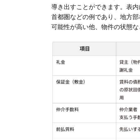
導き出すことができます。​表内に​
首都圏などの​例であり、​地方​部な
可能性が​高い他、​物件の​状態な