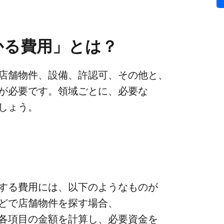
かる​費用」とは？
舗物件、​設備、​許認可、​その​他と、​
が​必要です。​領域ごとに、​必要な​
ましょう。
生する​費用には、​以下のような​ものが​
で​店舗物件を​探す​場合、​
各項目の​金額を​計算し、​必要資金を​