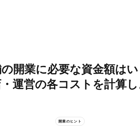
の​開業に​必要な​資金額は​い
・運営の​各コストを​計算
開業の​ヒント