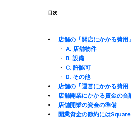
目次
店舗の​「開店に​かかる​費
・
A. 店舗物件
・
B. 設備
・
C. 許認可
・
D. ​その​他
店舗の​「運営に​かかる​費
店舗開業に​かかる​資金の​
店舗開業の​資金の​準備
開業資金の​節約には​Squar