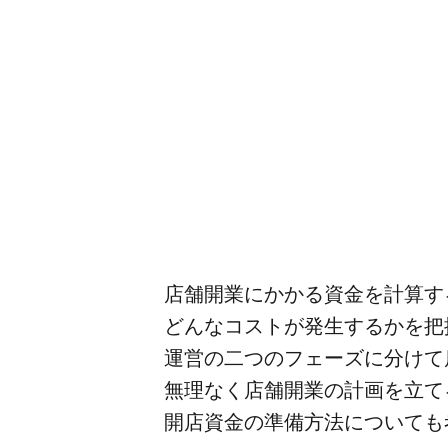
店舗開業に​かかる​資金を​計算す
どんな​コストが​発生するかを​把
運営の​二つの​フェーズに​分けて
無理なく​店舗開業の​計画を​立て
開店資金の​準備方​法に​ついても