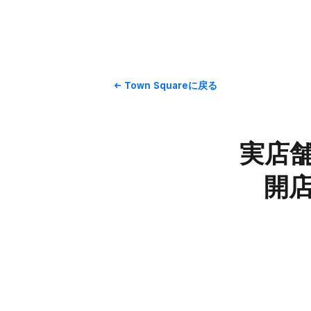
Town Squareに​戻る
実店舗
開店