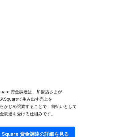
quare 資金調達は、​加盟店さまが​
来Squareで​生み出す売上を​
らかじめ譲渡する​ことで、​前払いと​して​
金調達を​受ける​仕組みです。
Square 資金調達の​詳細を​見る