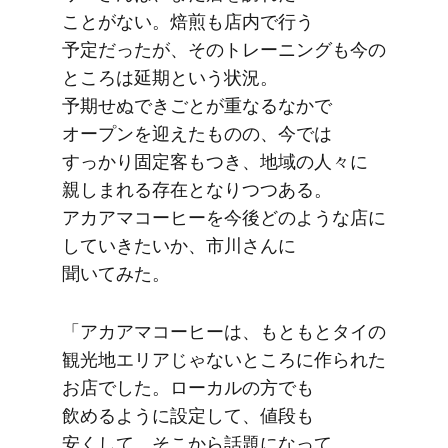
ことがない。​焙煎も​店内で​行う​
予定だったが、​その​トレーニングも​今の​
ところは​延期と​いう​状況。​
予期せぬできごとが​重なるなかで​
オープンを​迎えた​ものの、​今では​
すっかり​固定客も​つき、​地域の​人々に​
親しまれる​存在と​なりつつある。​
アカアマコーヒーを​今後どのような​店に​
していきたいか、​市川さんに​
聞いてみた。
「アカアマコーヒーは、​もともと​タイの​
観光地エリアじゃない​ところに​作られた​
お店でした。​ローカルの​方でも​
飲めるように​設定して、​値段も​
安くして。​そこから​話題に​なって、​