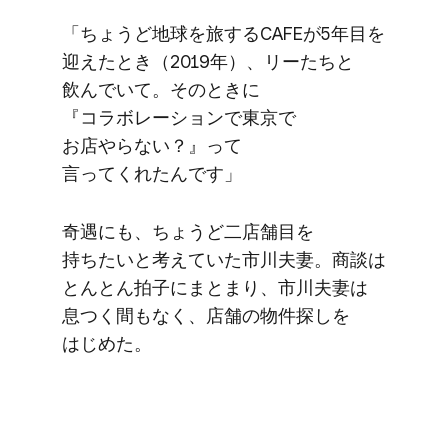
「ちょうど​地球を​旅する​CAFEが​5年目を​
迎えた​とき​（2019年）、​リーたちと​
飲んでいて。​その​ときに​
『コラボレーションで​東京で​
お店やらない？』って​
言ってくれたんです」
奇遇にも、​ちょうど​二店舗目を​
持ちたいと​考えていた​市川夫妻。​商談は​
とんとん拍子に​まとまり、​市川夫妻は​
息つく​間もなく、​店舗の​物件探しを​
はじめた。