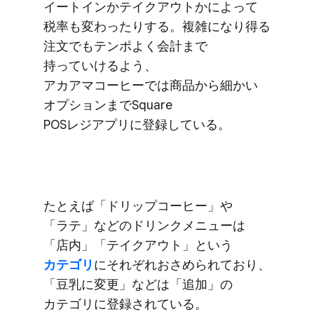
イートインか​テイクアウトかに​よって​
税率も​変わったりする。​複雑に​なり得る​
注文でも​テンポよく​会計まで​
持っていけるよう、​
アカアマコーヒーでは​商品から​細かい​
オプションまで​Square
POSレジアプリに​登録している。
た​とえば​「ドリップコーヒー」や​
「ラテ」などの​ドリンクメニューは​
「店内」​「テイクアウト」と​いう
カテゴリ
に​それぞれ​おさめられており、​
「豆乳に​変更」などは​「追加」の​
カテゴリに​登録されている。