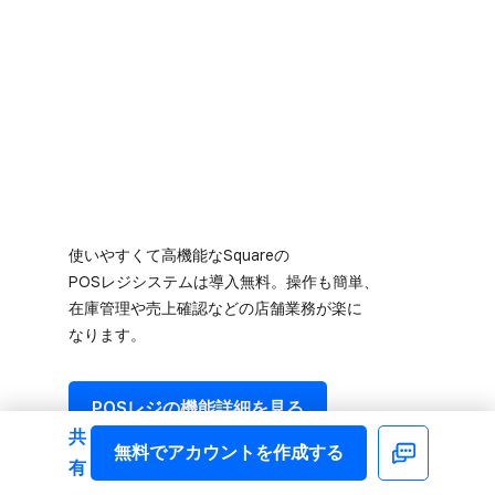
使いやすくて​高機能な​Squareの​
POSレジシステムは​導入無料。​操作も​簡単、​
在庫管理や売上確認などの​店舗業務が​楽に​
なります。
POSレジの​機能詳細を​見る
共
無料で​アカウントを​作成する
Facebook
有