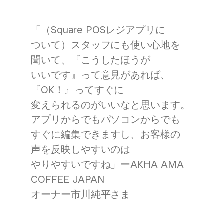
「（Square POSレジアプリに​
ついて）​スタッフにも​使い心地を​
聞いて、​『こうした​ほうが​
いいです』って​意見が​あれば、​
『OK！』って​すぐに​
変えられるのが​いいなと​思います。​
アプリからでも​パソコンからでも​
すぐに​編集できますし、​お客様の​
声を​反映しやすいのは​
やりやすいですね」ーAKHA AMA
COFFEE JAPAN
オーナー市川純平さま