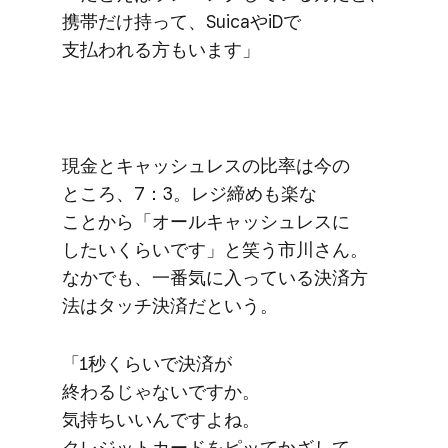
携帯だけ​持って、​Suicaや​iDで​
支払われる​方もいます」
現金と​キャッシュレスの​比率は​今の​
ところ、​7：3。​レジ締めも​楽な​
ことから​「オールキャッシュレスに​
したいくらいです」と笑う​市川さん。​
なかでも、​一番​気に入っている​決済方​
法は​タッチ決済だと​いう。
「1秒くらいで​決済が​
終わるじゃないですか。​
気持ちいいんですよね。​
クレジットカードを​ピッて​かざして​