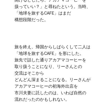
扱っていい？」と​尋ねたと​いう。​当時、​
「地球を​旅する​CAFE」は​まだ​
構想段階だった。
旅を​終え、​帰国からしばらくして​二人は​
「地球を​旅する​CAFE」を​形にした。​
旅先で​話した​通りアカアマコーヒーを​
取り扱うことに​なり、​リーさんとの​
交流は​そこから​
どんどん深まることになる。​リーさんが​
アカアマコーヒーの​初海外出店を​
市川夫妻に​託したのは、​いわば​自然の​
流れだったのかもしれない。