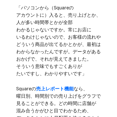
「パソコンから​（Squareの​
アカウントに）​入ると、​売り上げとか、​
人が​多い​時間帯とかが​全部​
わかるじゃないですか。​常に​お店に​
いるわけじゃないので、​お客様の​流れや​
どう​いう​商品が​出てるかとかが、​最初は​
わからなかったんですが。​データが​ある​
おかげで、​それが​見えてきました。​
そういう​意味でも​すごく​ありが​
たいですし、​わかりやすいです」
Squareの
​売上レポート機能
なら、​
曜日別、​時間別での​売り上げを​グラフで​
見る​ことができる。​どの​時間に​店舗が​
混み合うかが​ひと目で​わかる​ため、​