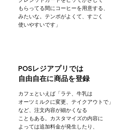
もらってる​間に​コーヒーを​用意する、​
みたいな。​テンポが​よくて、​すごく​
使いやすいです」
POSレジアプリでは​
自由自在に​商品を​登録
カフェと​いえば​「ラテ、​牛乳は​
オーツミルクに​変更、​テイクアウトで」
など、​注文内容が​細かくなる​
こともある。​カスタマイズの​内容に​
よっては​追加料金が​発生したり、​