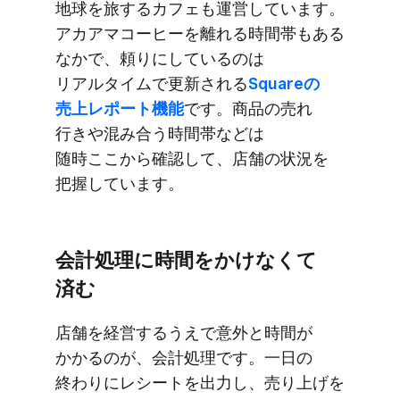
地球を​旅する​カフェも​運営しています。​
アカアマコーヒーを​離れる​時間帯も​ある​
なかで、​頼りに​しているのは​
リアルタイムで​更新される
​Squareの​
売上レポート機能
です。​商品の​売れ​
行きや​混み合う​時間帯などは​
随時ここから​確認して、​店舗の​状況を​
把握しています。
会計処理に​時間を​かけなくて​
済む
店舗を​経営するうえで​意外と​時間が​
かかるのが、​会計処理です。​一日の​
終わりに​レシートを​出力し、​売り上げを​