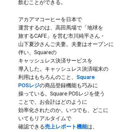
飲むことができる。
アカアマコーヒーを​日本で​
運営するのは、​高田馬場で​「地球を​
旅する​CAFE」を​営む市川純平さん・
山下夏沙さん​ご夫妻。​夫妻は​オープンに​
伴い、​Squareの​
キャッシュレス決済サービスを​
導入した。​キャッシュレス決済端末の​
利用は​もちろんの​こと、
​Square
POSレジ
の​商品登録機能も​巧みに​
操っている。​Square POSレジを​使う​
ことで、​お会計は​どのように​
効率化されたのか。​いつでも、​どこに​
いても​リアルタイムで​
確認できる
売上レポート機能
は、​