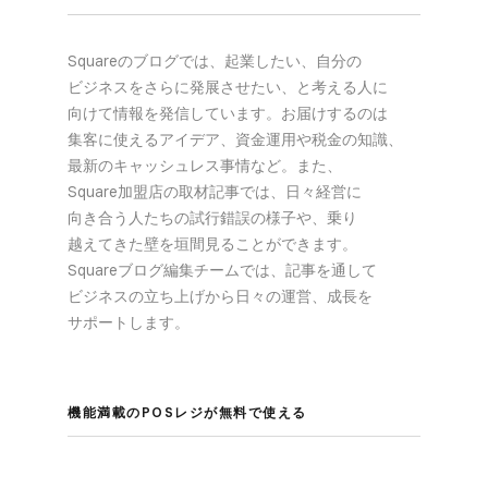
Squareの​ブログでは、​起業したい、​自分の​
ビジネスを​さらに​発展させたい、と​考える​人に​
向けて​情報を​発信しています。​お届けするのは​
集客に​使える​アイデア、​資金運用や​税金の​知識、​
最新の​キャッシュレス事情など。​また、​
Square加盟店の​取材記事では、​日々​経営に​
向き合う​人たちの​試行錯誤の​様子や、​乗り​
越えてきた壁を​垣間見る​ことができます。​
Squareブログ編集チームでは、​記事を​通して​
ビジネスの​立ち上げから​日々の​運営、​成長を​
サポートします。
機能満載の​POSレジが​無料で​使える