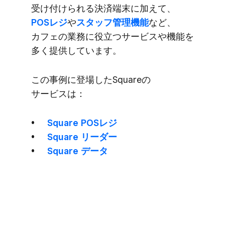
受け付けられる​決済端末に​加えて、
POSレジ
や
​スタッフ管理機能
など、​
カフェの​業務に​役立つサービスや​機能を​
多く​提供しています。
この​事例に​登場した​Squareの​
サービスは​：
Square POSレジ
Square リーダー
Square データ