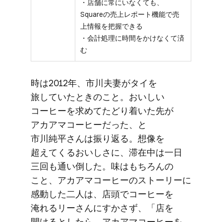
・店舗に常にいなくても、
Squareの売上レポート機能で売
上情報を把握できる
・会計処理に時間をかけなくて済
む
時は​2012年、​市川夫妻が​タイを​
旅していた​ときの​こと。​おいしい​
コーヒーを​求めて​たどり着いた​先が​
アカアマコーヒーだった、と​
市川純平さんは​振り返る。​想像を​
超えてくる​おいしさに、​滞在中は​一日​
三回も​通い倒した。​味は​もちろんの​
こと、​アカアマコーヒーの​ストーリーに​
感動した​二人は、​店頭で​コーヒーを​
淹れる​リーさんに​すかさず、​「店を​
開けるとしたら、​アカアマコーヒーを​