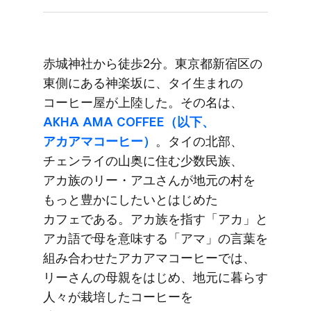
赤城神社から​徒歩2分。​東京都新宿区の​
東側に​ある​神楽坂に、​タイ生まれの​
コーヒー屋が​上陸した。​その名は、
AKHA AMA COFFEE​（以下、​
アカアマコーヒー）
。​タイの​北部、​
チェンライの​山奥に​住む少数民族、​
アカ族の​リー・​アユさんが​地元の​村を​
もっと​豊かに​したいと​はじめた​
カフェである。​アカ族を​指す​「アカ」と​
アカ語で​母を​意味する​「アマ」の​言葉を​
組み合わせた​アカアマコーヒーでは、​
リーさんの​母親を​はじめ、​地元に​暮らす​
人々が​栽培した​コーヒーを​