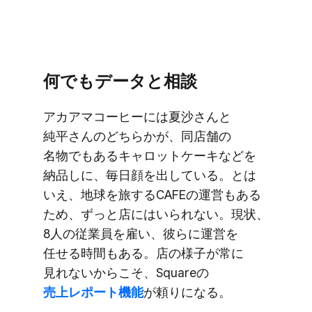
何でも​データと​相談
アカアマコーヒーには​夏沙さんと​
純平さんの​どちらかが、​同店舗の​
名物でもある​キャロットケーキなどを​
納品しに、​毎日​顔を​出している。​とは​
いえ、​地球を​旅する​CAFEの​運営も​ある​
ため、​ずっと​店には​いられない。​現状、​
8人の​従業員を​雇い、​彼らに​運営を​
任せる​時間も​ある。​店の​様子が​常に​
見れないから​こそ、​Squareの
売上レポート機能
が​頼りに​なる。