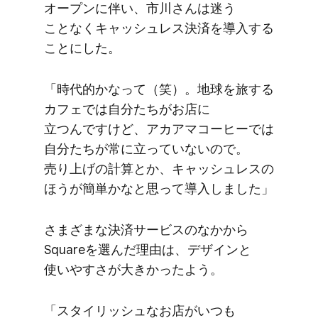
オープンに​伴い、​市川さんは​迷う​
ことなく​キャッシュレス決済を​導入する​
ことにした。
「時代的かなって​（笑）。​地球を​旅する​
カフェでは​自分た​ちが​お店に​
立つんですけど、​アカアマコーヒーでは​
自分た​ちが常に​立っていないので。​
売り上げの​計算とか、​キャッシュレスの​
ほうが​簡単かなと​思って​導入しました」
さまざまな​決済サービスの​なかから​
Squareを​選んだ​理由は、​デザインと​
使いやすさが​大きかったよう。
「スタイリッシュな​お店が​いつも​