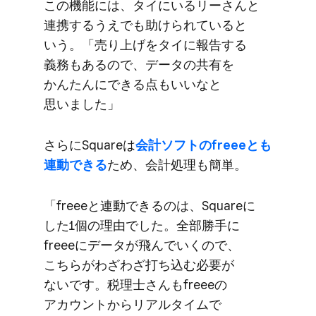
この機能には、​タイに​いる​リーさんと​
連携するうえでも​助けられていると​
いう。​「売り上げを​タイに​報告する​
義務も​あるので、​データの​共有を​
かんたんに​できる​点も​いいなと​
思いました」
さらに​Squareは
​会計ソフトの​freeeとも​
連動できる
​ため、​会計処理も​簡単。
「freeeと​連動できるのは、​Squareに​
した​1個の​理由でした。​全部​勝手に​
freeeに​データが​飛んでいくので、​
こちらが​わざわざ打ち込む​必要が​
ないです。​税理士さんも​freeeの​
アカウントから​リアルタイムで​