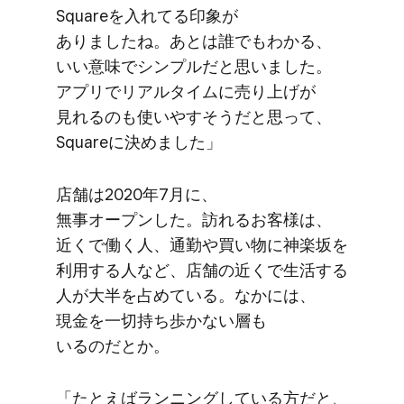
Squareを​入れてる​印象が​
ありましたね。​あとは​誰でも​わかる、​
いい​意味で​シンプルだと​思いました。​
アプリで​リアルタイムに​売り上げが​
見れるのも​使いやすそうだと​思って、​
Squareに​決めました」
店舗は​2020年7月に、​
無事オープンした。​訪れる​お客様は、​
近くで​働く​人、​通勤や​買い物に​神楽坂を​
利用する​人など、​店舗の​近くで​生活する​
人が​大半を​占めている。​なかには、​
現金を​一切​持ち歩かない​層も​
いるのだとか。
「たとえば​ランニングしている​方だと、​