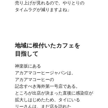
売り上げが​見れるので、​やりとりの​
タイムラグが​減りますよね」
地域に​根付いた​カフェを​
目指して
神楽坂に​ある​
アカアマコーヒージャパンは、​
アカアマコーヒーの​
記念すべき海外第一号店である。​
ところが​出店が​決まった​直後に​感染症が​
拡大し​はじめた​ため、​タイに​いる​
リーさんは、​まだ店を​訪れた​