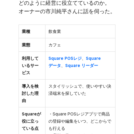
どのように​経営に​役立てているのか。​
オーナーの​市川純平さんに​話を​伺った。
業種
飲食業
業態
カフェ
利用して
Square POSレジ
、
Square
いるサー
データ
、
Square リーダー
ビス
導入を検
スタイリッシュで、使いやすい決
討した理
済端末を探していた
由
Squareが
・Square POSレジアプリで商品
役に立っ
の登録や編集をいつ、どこからで
ている点
も行える