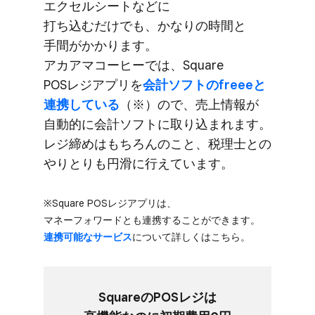
エクセルシートなどに​
打ち込むだけでも、​かなりの​時間と​
手間が​かかります。​
アカアマコーヒーでは、​Square
POSレジアプリを
​会計ソフトの​freeeと​
連携している
​（※）ので、​売上情報が​
自動的に​会計ソフトに​取り込まれます。​
レジ締めは​もちろんの​こと、​税理士との​
やりとりも​円滑に​行えています。
※Square POSレジアプリは、​
マネーフォワードとも​連携する​ことができます。
連携可能な​サービス
に​ついて​詳しくは​こちら。
Squareの​POSレジは​