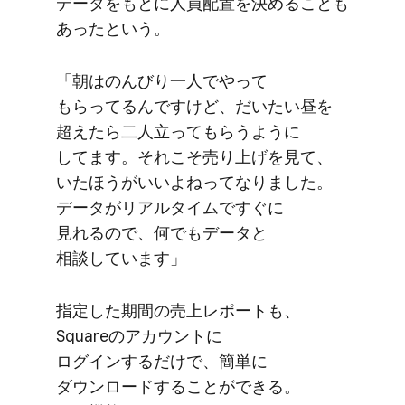
データを​もとに​人員配置を​決める​ことも​
あったと​いう。
「朝はのんびり​一人で​やって​
もらってるんですけど、​だいたい昼を​
超えたら​二人​立って​もらうように​
してます。​それこそ​売り上げを​見て、​
いた​ほうが​いいよねってなりました。​
データが​リアルタイムですぐに​
見れるので、​何でも​データと​
相談しています」
指定した​期間の​売上レポートも、​
Squareの​アカウントに​
ログインするだけで、​簡単に​
ダウンロードする​ことができる。​