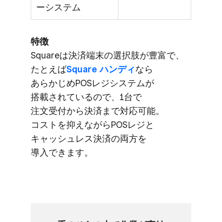
ーシステム
特徴
Squareは​決済端末の​選択肢が​豊富で、​
たとえば
​Square ハンディ
なら​
あらかじめPOSレジシステムが​
搭載されているので、​1台で​
注文受付から​決済まで​対応可能。​
コストを​抑えながら​POSレジと​
キャッシュレス決済の​両方を​
導入できます。