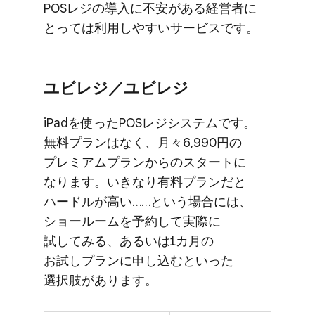
POSレジの​​導入に​​不安が​​ある​​経営者に​​
とっては​​利用しやすい​​サービスです。
ユビレジ／ユビレジ
iPadを​使った​POSレジシステムです。​
無料プランは​なく、​月々6,990円の​
プレミアムプランからの​スタートに​
なります。​いきなり​有料プランだと​
ハードルが​高い……と​いう​場合には、​
ショールームを​予約して​実際に​
試してみる、​あるいは​1カ月の​
お試しプランに​申し込むと​いった​
選択肢が​あります。