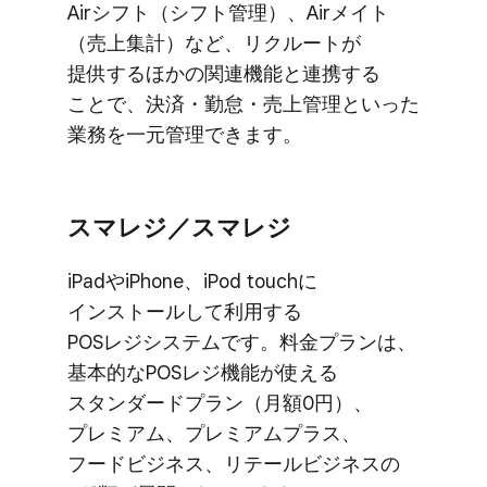
Airシフト​（シフト管理）、​Airメイト​
（売上集計）など、​リクルートが​
提供する​ほかの​関連機能と​連携する​
ことで、​決済・勤怠・売上管理と​いった​
業務を​一元管理できます。
スマレジ／スマレジ
iPadや​iPhone、​iPod touchに​
インストールして​利用する​
POSレジシステムです。​料金プランは、​
基本的な​POSレジ機能が​使える​
スタンダードプラン​（月額0円）、​
プレミアム、​プレミアムプラス、​
フードビジネス、​リテールビジネスの​