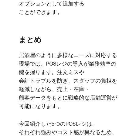
オプションと​して​追加する​
ことができます。
まとめ
居酒屋のように​多様な​ニーズに​対応する​
現場では、​POSレジの​導入が​業務効率の​
鍵を​握ります。​注文ミスや​
会計トラブルを​防ぎ、​スタッフの​負担を​
軽減しながら、​売上・在庫・
顧客データを​もとに​戦略的な​店舗運営が​
可能に​なります。
今回紹介した​5つの​POSレジは、​
それぞれ強みや​コスト感が​異なる​ため、​