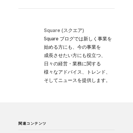
Square (スクエア)
Square ブログでは​新しく​事業を​
始める方にも、​今の​事業を​
成長させたい方にも​役立つ、​
日々の​経営・業務に​関する​
様々な​アドバイス、​トレンド、​
そして​ニュースを​提供します。
関連コンテンツ