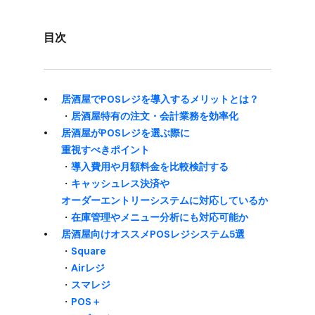
目次
居酒屋で​POSレジを​導入する​メリットとは？
・
居酒屋特有の​注文・会計業務を​効率化
居酒屋が​POSレジを​選ぶ際に​
重視すべきポイント
・
導入費用や​月​額料金を​比較検討する
・
キャッシュレス決済や​
オーダーエントリーシステムに​対応しているか
・
在庫管理や​メニュー分析にも​対応可能か
居酒屋向けオススメPOSレジシステム5選
・
Square
・
Airレジ
・
スマレジ
・
POS＋