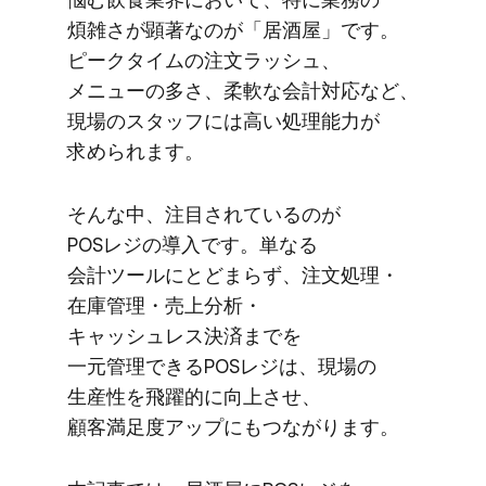
煩雑さが​顕著なのが​「居酒屋」です。​
ピークタイムの​注文ラッシュ、​
メニューの​多さ、​柔軟な​会計対応など、​
現場の​スタッフには​高い​処理能力が​
求められます。
そんな​中、​注目されているのが​
POSレジの​導入です。​単なる​
会計ツールにとどまらず、​注文処理・
在庫管理・売上分析・
キャッシュレス決済までを​
一元管理できる​POSレジは、​現場の​
生産性を​飛躍的に​向上させ、​
顧客満足度アップに​もつながります。