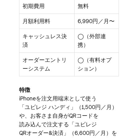
初期費用
無料
月額利用料
6,990円／月〜
キャッシュレス決
◯（外部連
済
携）
オーダーエントリ
◯（有料オプ
ーシステム
ション）
特徴
iPhoneを​注文用端末と​して​使う​
「ユビレジ ハンディ」​（1,500円／月）
や、​お客さま​自身が​QRコードを​
読み込んで​注文する​「ユビレジ
QRオーダー&決済」​（6,600円／月）を​