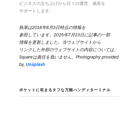
ビジネスの​立ち上げから​日々の​運営、​成長を​
サポートします。
執筆は​2018年8月3日時点の​情報を​
参照しています。​2025年7月23日に​記事の​一部​
情報を​更新しました。​当ウェブサイトから​
リンクした​外部の​ウェブサイトの​内容に​ついては、​
Squareは​責任を​負いません。​Photography provided
by,
Unsplash
ポケットに​収まる​タフな​万能ハンディターミナル