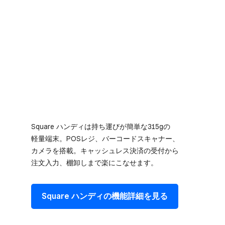
Square ハンディは​持ち運びが​簡単な​315gの​
軽量端末。​POSレジ、​バーコードスキャナー、​
カメラを​搭載。​キャッシュレス決済の​受付から​
注文入力、​棚卸しまで​楽に​こなせます。
Square ハンディの​機能詳細を​見る