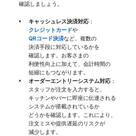
確認しましょう。
キャッシュレス決済対応
：
クレジットカード
や
QRコード決済
など、​複数の​
決済手段に​対応しているかを​
確認します。​お客さまの​
利便性向上に​加えて、​会計時間の​
短縮に​もつながります。
オーダーエントリーシステム対応
：
スタッフが​注文を​入力すると、​
キッチンや​バーに​即座に​伝達される​
システムが​搭載されているか​
どうかを​確認します。​これに​より、​
注文ミスや​提供遅延の​リスクが​
減少します。