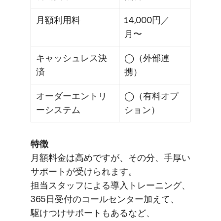
月額利用料
14,000円／
月〜
キャッシュレス決
◯（外部連
済
携）
オーダーエントリ
◯（有料オプ
ーシステム
ション）
特徴
月額料金は​高めですが、​その分、​手厚い​
サポートが​受けられます。​
担当スタッフに​よる​導入トレーニング、​
365日受付の​コールセンター加えて、​
駆けつけサポートも​あるなど、​