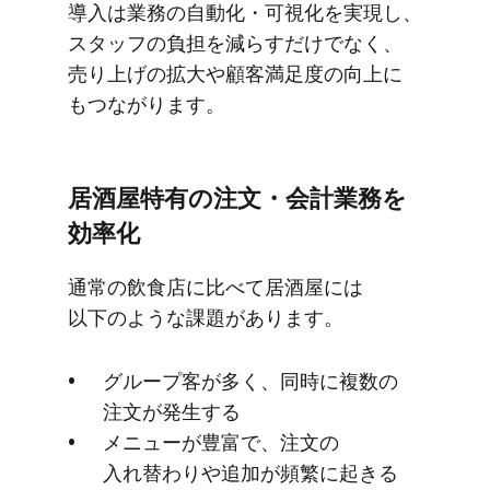
導入は​業務の​自動化・可視化を​実現し、​
スタッフの​負担を​減らすだけでなく、​
売り上げの​拡大や​顧客満足度の​向上に​
もつながります。
居酒屋特有の​注文・会計業務を​
効率化
通常の​飲食店に​比べて​居酒屋には​
以下のような​課題が​あります。
グループ客が​多く、​同時に​複数の​
注文が​発生する
メニューが​豊富で、​注文の​
入れ替わりや​追加が​頻繁に​起きる