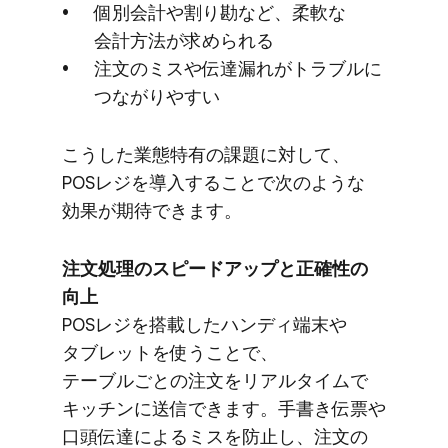
個別会計や​割り勘など、​柔軟な​
会計方​法が​求められる
注文の​ミスや​伝達漏れが​トラブルに​
つながりやすい
こうした​業態特有の​課題に​対して、​
POSレジを​導入する​ことで​次のような​
効果が​期待できます。
注文処理の​スピードアップと​正確性の​
向上
POSレジを​搭載した​ハンディ端末や​
タブレットを​使う​ことで、​
テーブルごとの​注文を​リアルタイムで​
キッチンに​送信できます。​手書き伝票や​
口頭伝達に​よる​ミスを​防止し、​注文の​