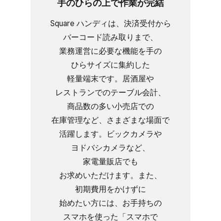
手の​ひらの​上で​作業が​完結
Square ハンディは、​決済受付から​
バーコード読み取りまで、​
業務運営に​必要な​機能を​手の​
ひらサイズに​集約した​
軽量端末です。​居酒屋や​
レストランでの​テーブル会計、​
商品数の​多い​小売店での​
在庫管理など、​さまざまな​場面で​
活躍します。​ビックカメラや​
ヨドバシカメラなど、​
家電量販店でも​
お求めいただけます。​また、​
初期費用を​かけずに​
始めたい方には、​お手持ちの​
スマホを​使った​「スマホで​