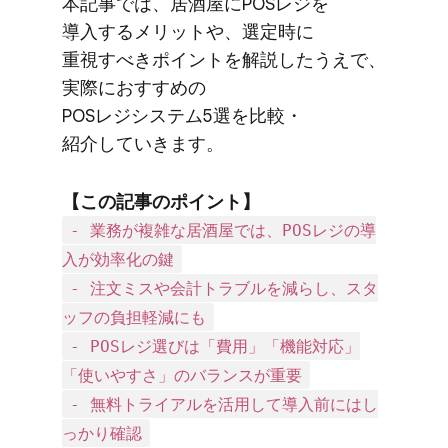
本記事では、​居酒屋に​POSレジを​
導入する​メリットや、​選定時に​
重視すべきポイントを​解説したうえで、​
実際に​おすすめの​
POSレジシステム5選を​比較・​
紹介していきます。
【この​記事の​ポイント】
- 業務が複雑な居酒屋では、​POSレジの​導
入が​効率化の​鍵
- 注文ミスや会計トラブルを減らし、スタ
ッフの負担軽減にも
- POSレジ選びは「費用」「機能対応」
「使いやすさ」のバランスが重要
- 無料トライアルを活用して導入前にはし
っかり確認