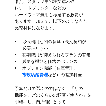
また、​スタッフ用の​注文端末や​
レシートプリンターなどの​
ハードウェア費用も​考慮する​必要が​
あります。​加えて、​以下のような​点も​
比較材料に​なります。
最低利用期間の​有無​（長期契約が​
必要か​どうか）
初期費用が​抑えられる​プランの​有無
必要な​機能と​価格の​バランス
オプション機能​（在庫管理、
複数店舗管理
など）の​追加料金
予算だけで​選ぶのではなく、​「どの​
機能を、どの​くらいの​頻度で​使うか」を​
明確にし、​自店舗に​とって​