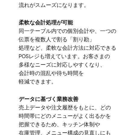
流れが​スムーズに​なります。
柔軟な​会計処理が​可能
同一テーブル内での​個別会計や、​一つの​
伝票を​複数人で​割る​「割り勘」​
処理など、​柔軟な​会計方​法に​対応できる​
POSレジも​増えています。​お客さまの​
多様な​ニーズに​対応しやすくなり、​
会計時の​混乱や​待ち時間を​
軽減できます。
データに​基づく​業務改善
売上データや​注文履歴を​もとに、​どの​
時間帯に​どの​メニューが​よく​出るかを​
把握できる​ため、​キッチン体制や​
在庫管理、​メニュー構成の​見直しにも​