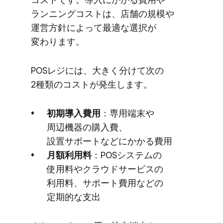
ランニングコストは、​店舗の​規模や​
運営方​針に​よって​最適な​選択が​
変わります。
POSレジには、​大きく​分けて​次の​
2種類の​コストが​発生します。
初期導入費用
：専用端末や​
周辺機器の​購入費、​
設置サポートなどに​かかる​費用
月額利用料
：POSシステムの​
使用料や​クラウドサービスの​
利用料、​サポート費用などの​
定期的な​支出