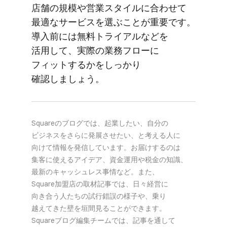
店舗の​規模や​営業スタイルに​合わせて​
最適な​サービスを​選ぶことが​重要です。​
導入前には​無料トライアルなどを​
活用して、​実際の​業務フローに​
フィットするかを​しっかり​
確認しましょう。
Squareの​ブログでは、​起業したい、​自分の​
ビジネスを​さらに​発展させたい、と​考える​人に​
向けて​情報を​発信しています。​お届けするのは​
集客に​使える​アイデア、​資金運用や​税金の​知識、​
最新の​キャッシュレス事情など。​また、​
Square加盟店の​取材記事では、​日々​経営に​
向き合う​人たちの​試行錯誤の​様子や、​乗り​
越えてきた壁を​垣間見る​ことができます。​
Squareブログ編集チームでは、​記事を​通して​