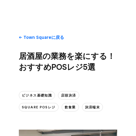
Town Squareに​戻る
居酒屋の​業務を​楽に​する！​
おすすめPOSレジ5選
ビジネス基礎知識
店頭決済
SQUARE POSレジ
飲食業
決済端末