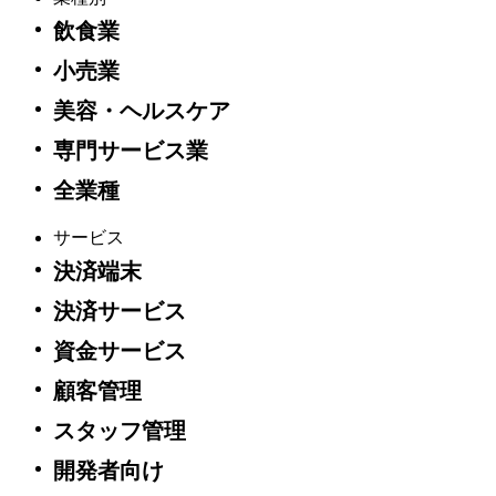
Square購入者アカウント利用規約
飲食業
ハードウェアに関する方針および制限付き保証
小売業
商業法人規約
追加的ⅰＤ取扱規約
美容・ヘルスケア
追加的交通系電子マネー取扱規約
JCB取扱いに関する特約
専門サービス業
反社会的勢力排除についての指針
全業種
JCB取扱いに関する確認書
サービス
ブラウザをアップデートしてください。
決済端末
決済サービス
以下の対応ブラウザの最新バージョンをダウンロードして、
このウェブサイトを最大限に活用してください。
資金サービス
顧客管理
Google Chrome
Mozilla Firefox
スタッフ管理
Microsoft Edge
開発者向け
以上を理解して、続行します