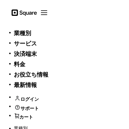
Square
Open menu
一般
業種別
サービス
プロモーション規約 - TOKUMCP3
決済端末
1つの商品に対して9台まで適用可能です。
料金
購入手続き完了後の割引特典の適用はできません。
スクエアは本プロモーションをいつでも変更し、終了
お役立ち情報
する権利を有します。
最新情報
general
ログイン
一般利用規約
Square 加盟店およびウェブサイト訪問者の​ための​個人
サポート
情報保護方針​
カート
法執行機関などの政府機関に関するリクエスト
Square AI規約
業種別
Square API 利用規約