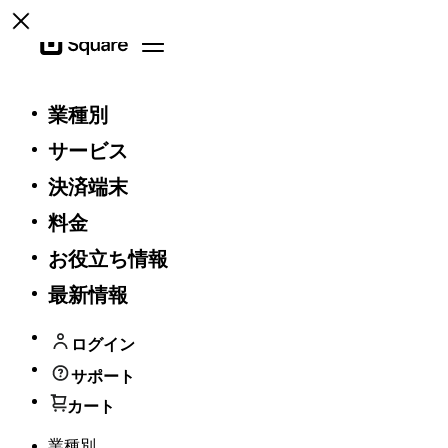
Open menu
Square
Open menu
業種別
Square
サービス
決済端末
ブラウザをアップデートしてください。
料金
以下の対応ブラウザの最新バージョンをダウンロードして、
お役立ち情報
このウェブサイトを最大限に活用してください。
最新情報
Google Chrome
ログイン
Mozilla Firefox
Microsoft Edge
サポート
カート
以上を理解して、続行します
業種別