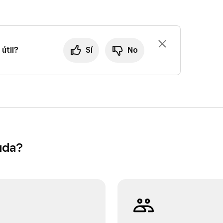
útil?
Sí
No
uda?