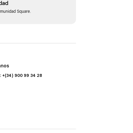
idad
omunidad Square.
anos
: +(34) 900 99 34 28