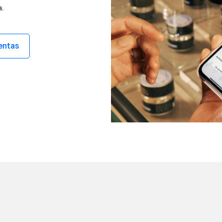
.
entas