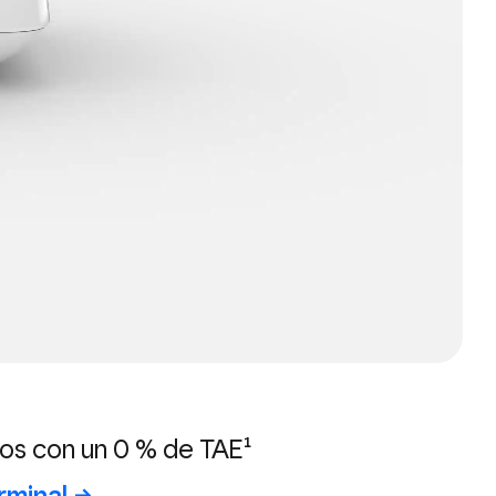
zos con un 0 % de TAE¹
rminal