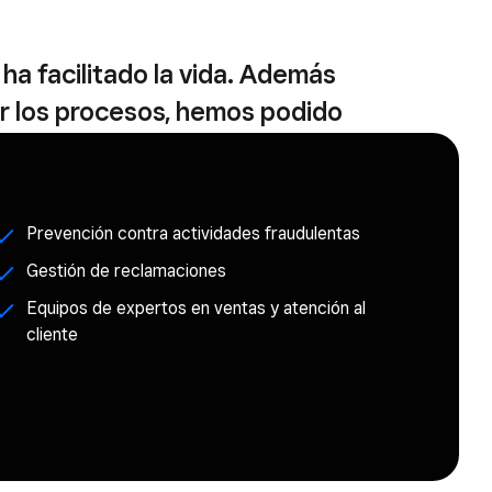
ha facilitado la vida. Además
ar los procesos, hemos podido
servicio que ofrecemos a
entes, especialmente con el
tal de pedidos para cocina.»
Prevención contra actividades fraudulentas
Gestión de reclamaciones
Equipos de expertos en ventas y atención al
gerente
cliente