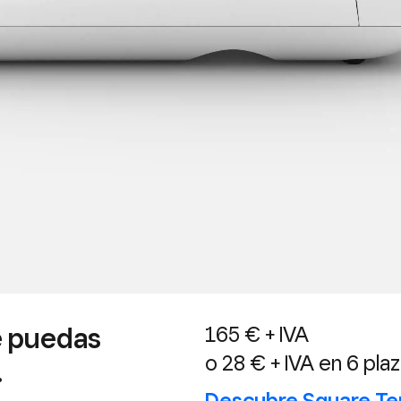
ue puedas
165 € + IVA
o 28 € + IVA en 6 pla
.
Descubre
Square Te