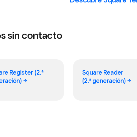
os sin contacto
re Register (2.ª
Square Reader
eración)
(2.ª generación)