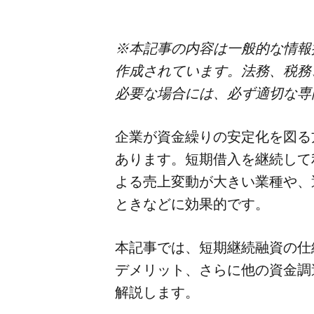
※本記事の​内容は​一般的な​情報
作成されています。​法務、​税務、
必要な​場合には、​必ず​適切な​
企業が​資金繰りの​安定化を​図る​
あります。​短期借入を​継続して​
よる​売上変動が​大きい​業種や、
ときなどに​効果的です。
本記事では、​短期継続融資の​仕
デメリット、​さらに​他の​資金調
解説します。