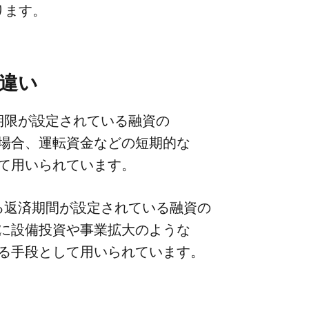
あります。
​違い
限が​設定されている​融資の​
場合、​運転資金などの​短期的な​
して​用いられています。
る​返済期間が​設定されている​融資の​
に​設備投資や​事業拡大のような​
る​手段と​して​用いられています。