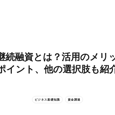
継続融資とは？​活用の​メリッ
ポイント、​他の​選択肢も​紹
ビジネス基礎知識
資金調達