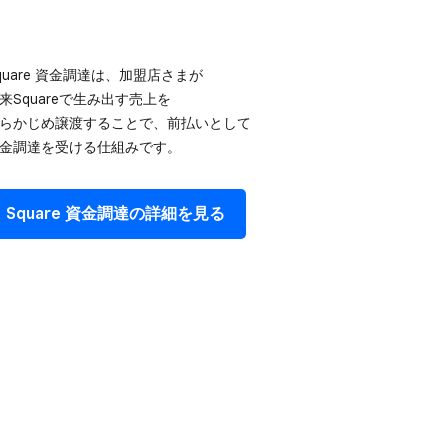
quare 資金調達は、​加盟店さまが​
来Squareで​生み出す売上を​
らかじめ譲渡する​ことで、​前払いと​して​
金調達を​受ける​仕組みです。
Square 資金調達の​詳細を​見る