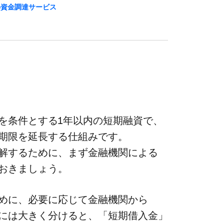
の​資金調達サービス
条件と​する​1年以内の​短期融資で、​
期限を​延長する​仕組みです。​
解する​ために、​まず金融機関に​よる​
て​おきましょう。
めに、​必要に​応じて​金融機関から​
入には​大きく​分けると、​「短期借入金」