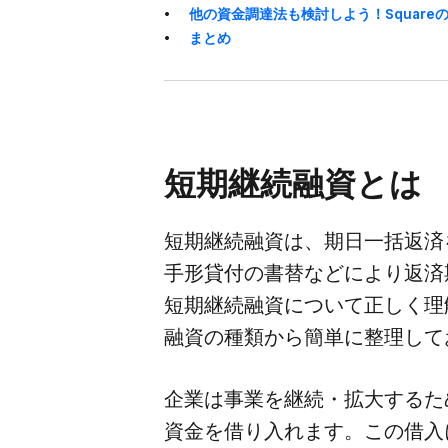
他の​資金調達法も​検討しよう！​Square
まとめ
短期継続融資とは
短期継続融資は、​期日一括返済を​
手形貸付の​書替などに​より​返済
短期継続融資に​ついて​正しく​理
融資の​種類から​簡単に​整理し
企業は​事業を​継続・拡大する​た
資金を​借り​入れます。​この​借