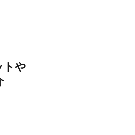
トや​
介