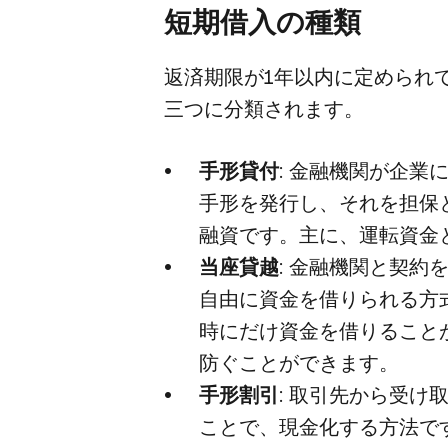
短期借入の​種類
返済期限が​1年以内に​定められて
三つに​分類されます。
手形貸付
: 金融機関が​企業に
手形を​発行し、​それを​担保と
融資です。​主に、​運転資金と
当座貸越
: 金融機関と​契約を
自由に​資金を​借りられる​方​
時にだけ資金を​借りる​ことが
防ぐことができます。
手形割引
: 取引先から​受け
ことで、​現金化する​方​法で