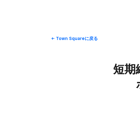
Town Squareに​戻る
短期