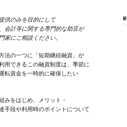
提供のみを​目的に​して​
新
​会計等に​関する​専門的な​助言が​
専門家に​ご相談ください。
方​法の​一つに​「短期継続融資」が​
利用できる​この​融資制度は、​季節に​
​運転資金を​一時的に​確保したい​
組みを​はじめ、​メリット・
達手段や​利用時の​ポイントに​ついて​