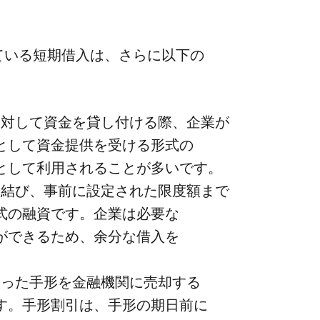
いる​短期借入は、​さらに​以下の​
​対して​資金を​貸し付ける​際、​企業が​
​して​資金提供を​受ける​形式の​
​して​利用される​ことが​多いです。
​結び、​事前に​設定された​限度額まで​
式の​融資です。​企業は​必要な​
できる​ため、​余分な​借入を​
取った​手形を​金融機関に​売却する​
す。​手形割引は、​手形の​期日前に​