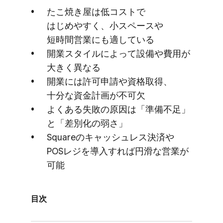
た​こ焼き屋は​低コストで​
はじめやすく、​小スペースや​
短時間営業にも​適している
開業スタイルに​よって​設備や​費用が​
大きく​異なる
開業には​許可申請や​資格取得、​
十分な​資金計画が​不可欠
よく​ある​失敗の​原因は​「準備不足」
と​「差別化の​弱さ」
Squareの​キャッシュレス決済や​
POSレジを​導入すれば​円滑な​営業が​
可能
目次