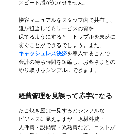
スピード感が​欠かせません。
接客マニュアルを​スタッフ内で​共有し、​
誰が​担当しても​サービスの​質を​
保てるように​すると、​トラブルを​未然に​
防ぐことができるでしょう。​また、
キャッシュレス決済
を​導入する​ことで​
会計の​待ち時間を​短縮し、​お客さまとの​
やり取りを​シンプルに​できます。
経費管理を​見誤って​赤字に​なる
た​こ焼き屋は​一見すると​シンプルな​
ビジネスに​見えますが、​原材料費・​
人件費・設備費・光熱費など、​コストが​