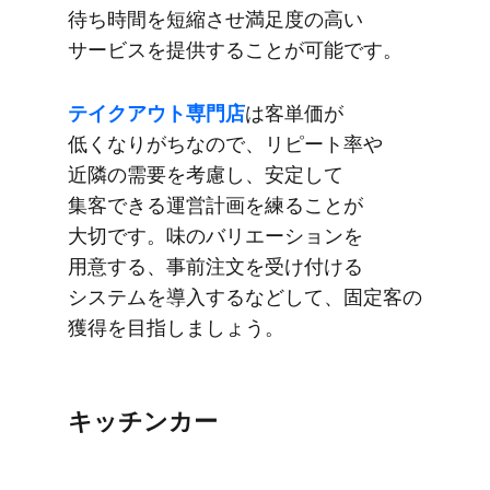
待ち時間を​短縮させ満足度の​高い​
サービスを​提供する​ことが​可能です。
テイクアウト専門店
は​客単価が​
低くなりがちなので、​リピート率や​
近隣の​需要を​考慮し、​安定して​
集客できる​運営計画を​練る​ことが​
大切です。​味の​バリエーションを​
用意する、​事前注文を​受け付ける​
システムを​導入する​などして、​固定客の​
獲得を​目指しましょう。
キッチンカー