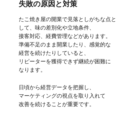
失敗の​原因と​対策
た​こ焼き屋の​開業で​見落としが​ちな​点と​
して、​味の​差別化や​立地条件、​
接客対応、​経費管理などが​あります。​
準備不足のまま​開業したり、​感覚的な​
経営を​続けたりしていると、​
リピーターを​獲得できず継続が​困難に​
なります。
日頃から​経営データを​把握し、​
マーケティングの​視点を​取り入れて​
改善を​続ける​ことが​重要です。