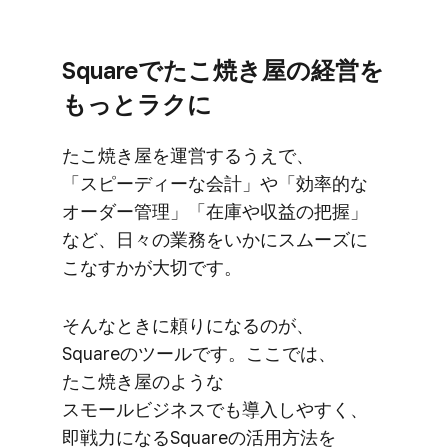
Squareで​たこ焼き屋の​経営を​
もっと​ラクに
た​こ焼き屋を​運営するうえで、​
「スピーディーな​会計」や​「効率的な​
オーダー管理」​「在庫や​収益の​把握」
など、​日々の​業務を​いかに​スムーズに​
こな​すかが​大切です。
そんな​ときに​頼りに​なるのが、​
Squareの​ツールです。​ここでは、​
たこ焼き屋のような​
スモールビジネスでも​導入しやすく、​
即戦力に​なる​Squareの​活用方​法を​