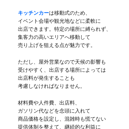
キッチンカー
は​移動式の​ため、​
イベント会場や​観光地などに​柔軟に​
出店できます。​特定の​場所に​縛られず、​
集客力の​高い​エリアへ​移動して​
売り上げを​狙える​点が​魅力です。
ただし、​屋外営業なので​天候の​影響も​
受けやすく、​出店する​場所に​よっては​
出店料が​発生する​ことも​
考慮しなければなりません。
材料費や​​人件費、​出店料、​
ガソリン代などを​​念頭に​入れて​
商品価格を​設定し、​混雑時も​​慌てない​​
提供体制を​整えて、​継続的な​利益に​