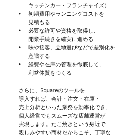
キッチンカー・フランチャイズ）
初期費用や​ランニングコストを​
見積もる
必要な​許可や​資格を​取得し、​
開業手続きを​確実に​進める
味や​接客、​立地選びなどで​差別化を​
意識する
経費や​在庫の​管理を​徹底して、​
利益体質を​つくる
さらに、​Squareの​ツールを​
導入すれば、​会計・注文・在庫・
売上分析と​いった​業務を​効率化でき、​
個人経営でも​スムーズな​店舗運営が​
実現します。​たこ焼きと​いう​身近で​
親しみやすい​商材だから​こそ、​丁寧な​