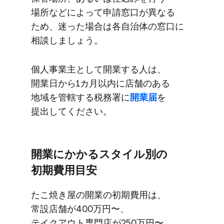
場所などに​よって​申請窓口が​異なる​
ため、​迷った​場合は​各自治体の​窓口に​
相談しましょう。
個人事業主と​して​開業する​人は、​
開業日から​1カ月以内に​店舗の​ある​
地域を​管轄する​税務署に
​開業届
を​
提出してください。
開業に​かかる​スタイル別の​
初期費用目安
た​こ焼き屋の​開業の​初期費用は、​
常設店舗が​400万円〜、​
テイクアウト専門店が​250万円〜、​