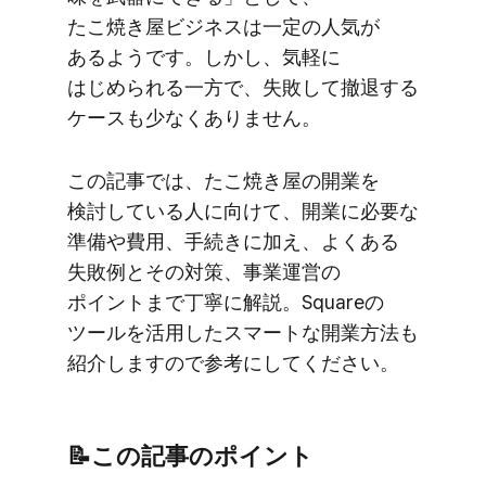
たこ焼き屋ビジネスは​一定の​人気が​
あるようです。​しかし、​気軽に​
はじめられる​一方で、​失敗して​撤退する​
ケースも​少なく​ありません。
この​記事では、​たこ焼き屋の​開業を​
検討している​人に​向けて、​開業に​必要な​
準備や​費用、​手続きに​加え、​よく​ある​
失敗例と​その​対策、​事業運営の​
ポイントまで​丁寧に​解説。​Squareの​
ツールを​活用した​スマートな​開業方​法も​
紹介しますので​参考に​してください。
📝この​記事の​ポイント