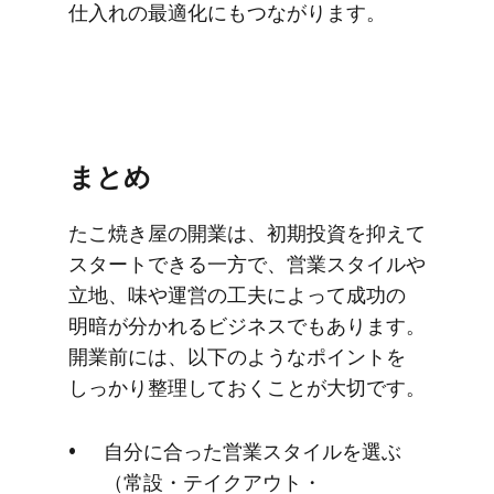
仕入れの​最適化に​もつながります。
まとめ
た​こ焼き屋の​開業は、​初期投資を​抑えて​
スタートできる​一方で、​営業スタイルや​
立地、​味や​運営の​工夫に​よって​成功の​
明暗が​分かれる​ビジネスでもあります。​
開業前には、​以下のような​ポイントを​
しっかり​整理しておく​ことが​大切です。
自分に​合った​営業スタイルを​選ぶ​
（常設・テイクアウト・