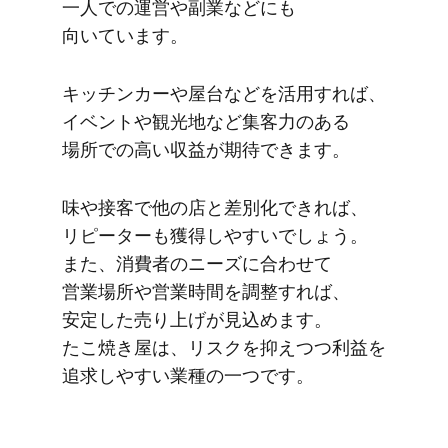
一人での​運営や​副業などにも​
向いています。
キッチンカーや​屋台などを​活用すれば、​
イベントや​観光地など​集客力の​ある​
場所での​高い​収益が​期待できます。
味や​接客で​他の​店と​差別化できれば、​
リピーターも​獲得しやすいでしょう。​
また、​消費者の​ニーズに​合わせて​
営業場所や​営業時間を​調整すれば、​
安定した​売り上げが​見込めます。​
たこ焼き屋は、​リスクを​抑えつつ利益を​
追求しやすい​業種の​一つです。