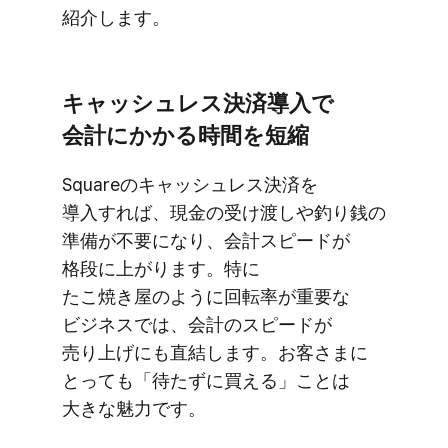
紹介します。
キャッシュレス決済導入で​
会計に​かかる​時間を​短縮
Squareの​キャッシュレス決済を​
導入すれば、​現金の​受け渡しや​釣り銭の​
準備が​不要に​なり、​会計スピードが​
格段に​上がります。​特に​
たこ焼き屋のように​回転率が​重要な​
ビジネスでは、​会計の​スピードが​
売り上げにも​直結します。​お客さまに​
とっても​「待たずに​買える」ことは​
大きな​魅力です。