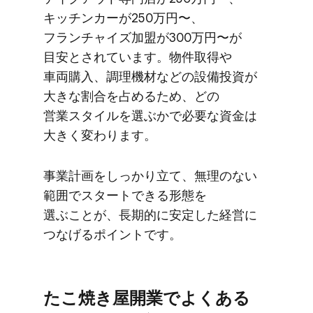
キッチンカーが​250万円〜、​
フランチャイズ加盟が​300万円〜が​
目安と​されています。​物件取得や​
車両購入、​調理機材などの​設備投資が​
大きな​割合を​占める​ため、​どの​
営業スタイルを​選ぶかで​必要な​資金は​
大きく​変わります。
事業計画を​しっかり​立て、​無理の​ない​
範囲で​スタートできる​形態を​
選ぶことが、​長期的に​安定した​経営に​
つなげる​ポイントです。
た​こ焼き屋開業で​よく​ある​