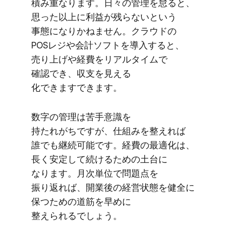
積み重なります。​日々の​管理を​怠ると、​
思った​以上に​利益が​残らないと​いう​
事態に​なりかねません。​クラウドの​
POSレジや​会計ソフトを​導入すると、​
売り​上げや​経費を​リアルタイムで​
確認でき、​収支を​見える​
化できますできます。
数字の​管理は​苦手意識を​
持たれがちですが、​仕組みを​整えれば​
誰でも​継続可能です。​経費の​最適化は、​
長く​安定して​続ける​ための​土台に​
なります。​月次単位で​問題点を​
振り返れば、​開業後の​経営状態を​健全に​
保つための​道筋を​早めに​
整えられるでしょう。