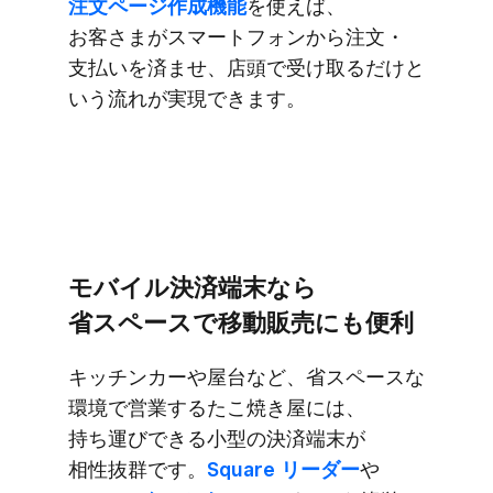
注文ページ作成機能
を​使えば、​
お客さまが​スマートフォンから​注文・
支払いを​済ませ、​店頭で​受け取るだけと​
いう​流れが​実現できます。
モバイル決済端末なら​
省スペースで​移動販売にも​便利
キッチンカーや​屋台など、​省スペースな​
環境で​営業する​た​こ焼き屋には、​
持ち運びできる​小型の​決済端末が​
相性抜群です。
​Square リーダー
や