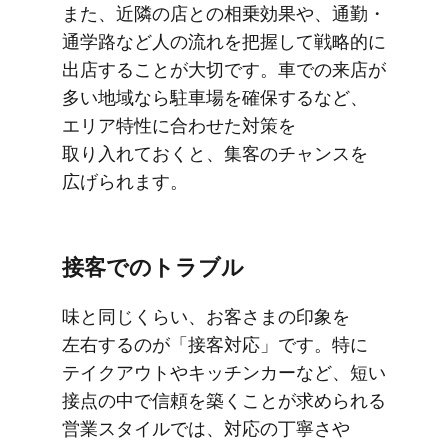
また、​近隣の​店との​相乗効果や、​通勤・
通学路など​人の​流れを​把握して​戦略的に​
出店する​ことが​大切です。​車での​来店が​
多い​地域なら駐車場を​確保するなど、​
エリア特性に​合わせた​対策を​
取り入れておくと、​集客の​チャンスを​
広げられます。
接客での​トラブル
味と​同じくらい、​お客さまの​印象を​
左右するのが​「接客対応」です。​特に​
テイクアウトや​キッチンカーなど、​短い​
接点の​中で​信頼を​築く​ことが​求められる​
営業スタイルでは、​対応の​丁寧さや​