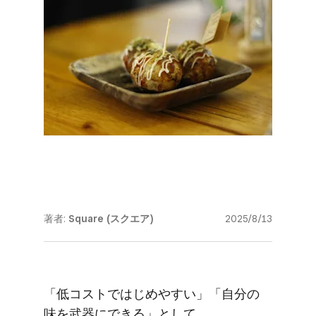
著者:
Square (スクエア)
2025/8/13
「低コストで​はじめやすい」​「自分の​
味を​武器に​できる」と​して、​