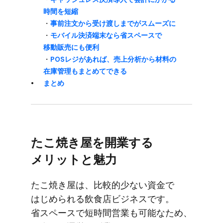
時間を​短縮
・
事前注文から​受け渡しまでが​スムーズに
・
モバイル決済端末なら​省スペースで​
移動販売にも​便利
・
POSレジが​あれば、​売上分析から​材料の​
在庫管理も​まとめて​できる
まとめ
た​こ焼き屋を​開業する​
メリットと​魅力
た​こ焼き屋は、​比較的少ない​資金で​
はじめられる​飲食店ビジネスです。​
省スペースで​短時間営業も​可能な​ため、​