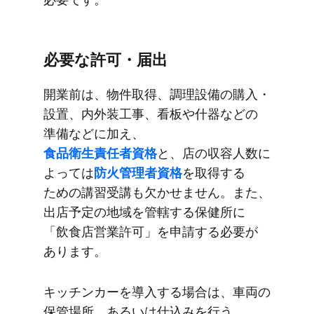
必要な​許可・届出
開業前は、​物件取得、​調理設備の​購入・
設置、​内外装工事、​看板や​什器などの​
準備などに​加え、
食品衛生責任者資格
と、​店の​収容人数に​
よっては
​防火管理者資格
を​取得する​
ための​講習受講も​欠かせません。​また、​
出店予定の​地域を​管轄する​保健所に​
「飲食店営業許可」を​申請する​必要が​
あります。
キッチンカーを​導入する​場合は、​車両の​
保管場所、​あるいは​仕込みを​行う​