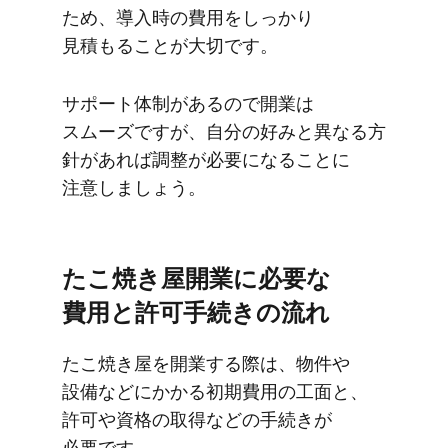
ため、​導入時の​費用を​しっかり​
見積もることが​大切です。
サポート体制が​あるので​開業は​
スムーズですが、​自分の​好みと​異なる​方​
針が​あれば​調整が​必要に​なることに​
注意しましょう。
た​こ焼き屋開業に​必要な​
費用と​許可手続きの​流れ
た​こ焼き屋を​開業する​際は、​物件や​
設備などに​かかる​初期費用の​工面と、​
許可や​資格の​取得などの​手続きが​
必要です。