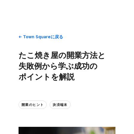
Town Squareに​戻る
た​こ焼き屋の​開業方​法と​
失敗例から​学ぶ成功の​
ポイントを​解説
開業の​ヒント
決済端末