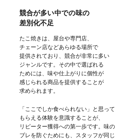
競合が​多い中での​味の​
差別化不足
た​こ焼きは、​屋台や​専門店、​
チェーン店など​あらゆる​場所で​
提供されており、​競合が​非常に​多い​
ジャンルです。​その​中で​選ばれる​
ためには、​味や仕​上がりに​個性が​
感じられる​商品を​提供する​ことが​
求められます。
「ここでしか​食べられない」と​思って​
もらえる​体験を​意識する​ことが、​
リピーター獲得への​第一歩です。​味の​
ブレを​防ぐ​ためにも、​スタッフが​同じ​