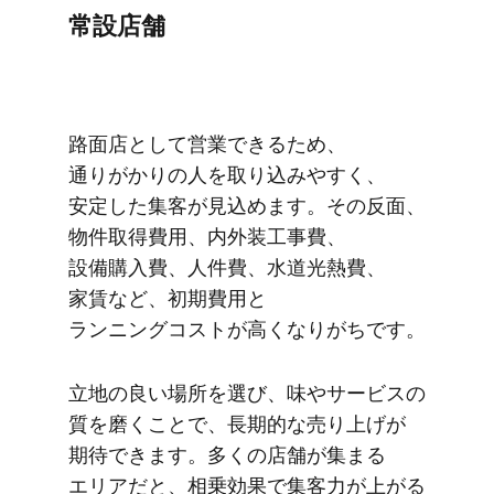
常設店舗
路面店と​して​営業できる​ため、​
通りがかりの​人を​取り込みやすく、​
安定した​集客が​見込めます。​その​反面、​
物件取得費用、​内外装工事費、​
設備購入費、​人件費、​水道光​熱費、​
家賃など、​初期費用と​
ランニングコストが​高くなりがちです。
立地の​良い​場所を​選び、​味や​サービスの​
質を​磨く​ことで、​長期的な​売り上げが​
期待できます。​多くの​店舗が​集まる​
エリアだと、​相乗効果で​集客力が​上がる​