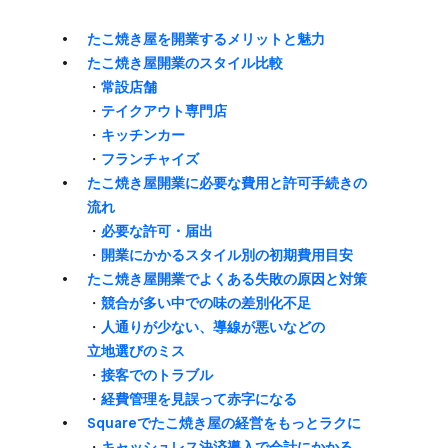
た​こ焼き屋を​開業する​メリットと​魅力
た​こ焼き屋開業の​スタイル比較
・
常設店舗
・
テイクアウト専門店
・
キッチンカー
・
フランチャイズ
た​こ焼き屋開業に​必要な​費用と​許可手続きの​
流れ
・
必要な​許可・届出
・
開業に​かかる​スタイル別の​初期費用目安
た​こ焼き屋開業で​よく​ある​失敗の​原因と​対策
・
​競合が​多い中での​味の​差別化不足
・
​人通りが​少ない、​導線が​悪いなどの​
立地選びの​ミス
・
接客での​トラブル
・
経費管理を​見誤って​赤字に​なる
Squareで​たこ焼き屋の​経営を​もっと​ラクに
・
キャッシュレス決済導入で​会計に​かかる​