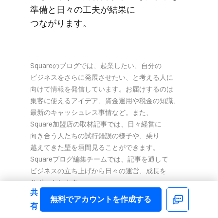
準備と​日々の​工夫が​結果に​
つながります。
Squareの​ブログでは、​起業したい、​自分の​
ビジネスを​さらに​発展させたい、と​考える​人に​
向けて​情報を​発信しています。​お届けするのは​
集客に​使える​アイデア、​資金運用や​税金の​知識、​
最新の​キャッシュレス事情など。​また、​
Square加盟店の​取材記事では、​日々​経営に​
向き合う​人たちの​試行錯誤の​様子や、​乗り​
越えてきた壁を​垣間見る​ことができます。​
Squareブログ編集チームでは、​記事を​通して​
ビジネスの​立ち上げから​日々の​運営、​成長を​
サポートします。
共
無料で​アカウントを​作成する
Facebook
有
執筆は​2025年8月14日時点の​情報を​