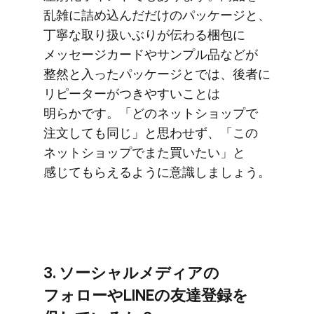
乱雑に​詰め込んだだけの​パッケージと、​
丁寧な​取り扱いぶりが​伝わる​梱包に​
メッセージカードや​サンプル品などが​
整然と​入った​パッケージとでは、​後者に​
リピーターが​つきやすい​ことは​
明らかです。​「どの​ネットショップで​
注文しても​同じ」と​思わせず、​「この​
ネットショップで​また​買いたい」と​
感じて​もらえるように​意識しましょう。
3. ソーシャルメディアの​
フォローや​LINEの​友達登録を​