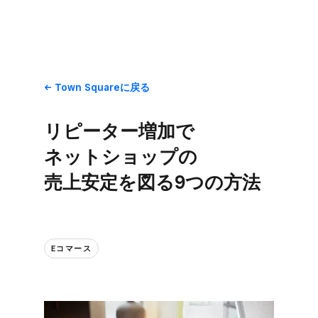
Town Squareに​戻る
リピーター増加で​
ネットショップの​
売上安定を​図る​9つの​方​法
Eコマース