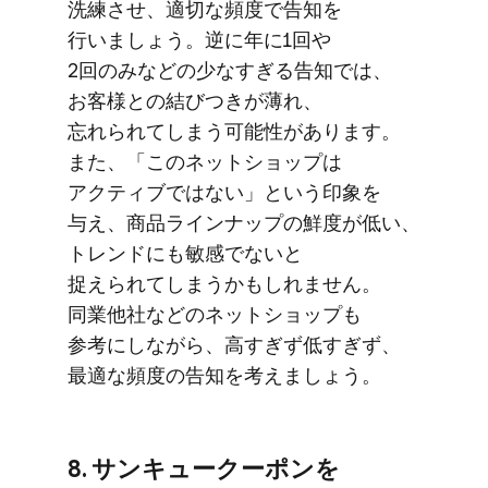
洗練させ、​適切な​頻度で​告知を​
行いましょう。​逆に​年に​1回や​
2回のみなどの​少な​すぎる​告知では、​
お客様との​結び​つきが​薄れ、​
忘れられてしまう​可能性が​あります。​
また、​「この​ネットショップは​
アクティブではない」と​いう​印象を​
与え、​商品ラインナップの​鮮度が​低い、​
トレンドにも​敏感でないと​
捉えられてしまうかもしれません。​
同業他社などの​ネットショップも​
参考にしながら、​高すぎず低すぎず、​
最適な​頻度の​告知を​考えましょう。
8. サンキュークーポンを​