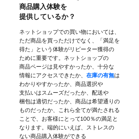
商品購入体験を​
提供しているか？
ネットショップでの​買い物に​おいては、​
ただ商品を​買っただけでなく、​「満足を​
得た」と​いう​体験が​リピーター獲得の​
ために​重要です。​ネットショップの​
商品ページは​見やすかったか、​十分な​
情報に​アクセスできたか、
​在庫の​有無
は​
わかりやすかったか、​商品選択や​
支払いは​スムーズだったか、​配送や​
梱包は​適切だったか、​商品は​希望通りの​
ものだったか、​これら​全てが​満たされる​
ことで、​お客様に​とって​100％の​満足と​
なります。​端的に​いえば、​ストレスの​
ない​商品購入体験が​できる​