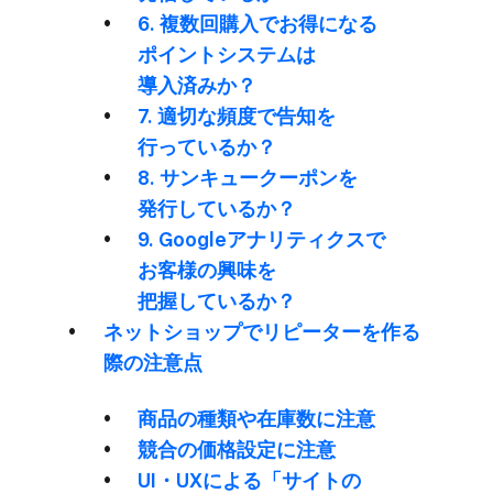
6. 複数回購入で​お得に​なる​
ポイントシステムは​
導入済みか？
7. 適切な​頻度で​告知を​
行っているか？
8. サンキュークーポンを​
発行しているか？
9. Googleアナリティクスで​
お客様の​興味を​
把握しているか？
ネットショップで​リピーターを​作る​
際の​注意点
商品の​種類や​在庫数に​注意
競合の​価格設定に​注意
UI・UXに​よる​「サイトの​