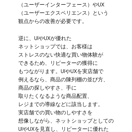
（ユーザーインターフェース）​や​UX​
（ユーザーエクスペリエンス）と​いう​
観点からの​改善が​必要です。
逆に、​UIや​UXが​優れた​
ネットショップでは、​お客様は​
ストレスの​ない​快適な​買い物体験が​
できる​ため、​リピーターの​獲得に​
もつながります。​UIや​UXを​実店舗で​
例えるなら、​商品の​陳列棚の​並び方、​
商品の​探しやすさ、​手に​
取りたくなるような​商品配置、​
レジまでの​導線などに​該当します。​
実店舗での​買い物の​しやすさを​
想像しながら、​ネットショップと​しての​
UIや​UXを​見直し、​リピーターに​優れた​