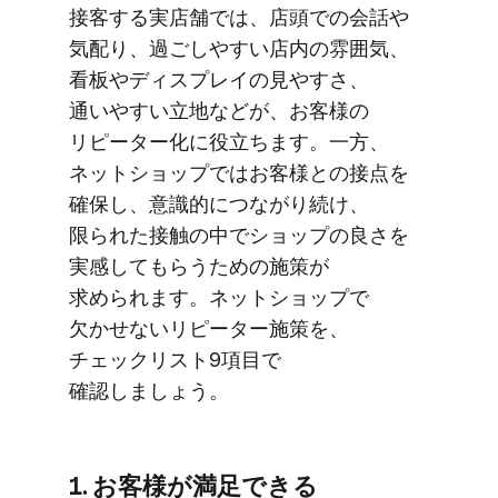
接客する​実店舗では、​店頭での​会話や​
気配り、​過ごしや​すい​店内の​雰囲気、​
看板や​ディスプレイの​見やすさ、​
通いやすい​立地などが、​お客様の​
リピーター化に​役立ちます。​一方、​
ネットショップでは​お客様との​接点を​
確保し、​意識的に​つながり続け、​
限られた​接触の​中で​ショップの​良さを​
実感して​もらう​ための​施策が​
求められます。​ネットショップで​
欠かせない​リピーター施策を、​
チェックリスト9項目で​
確認しましょう。
1. お客様が​満足できる​