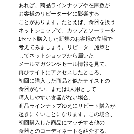
あれば、​商品ラインナップや​在庫数が​
お客様の​リピーター化に​影響する​
ことがあります。​たとえば、​食器を​扱う​
ネットショップで、​カップと​ソーサーを​
1セット購入した​新規の​お客様の​立場で​
考えてみましょう。​リピーター施策と​
して​ネットショップから​届いた​
メールマガジンや​セール情報を​見て、​
再びサイトに​アクセスした​ところ、​
初回に​購入した​商品と​似た​テイストの​
食器が​ない、​または​1人用と​して​
購入しやすい​食器が​ない​場合、​
商品ラインナップゆえに​リピート購入が​
起きにくいことになります。​この​場合、​
初回購入した​商品に​マッチする​他の​
食器との​コーディネートを​紹介する、​