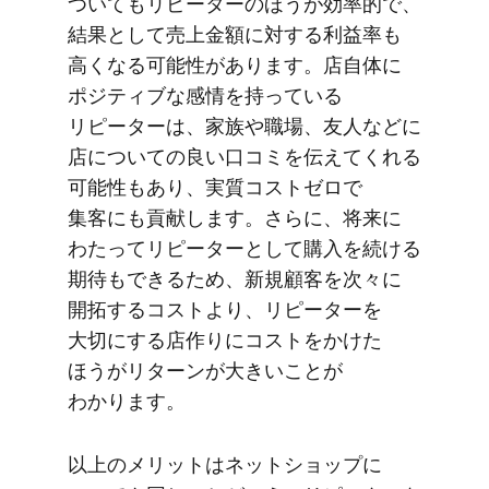
ついても​リピーターの​ほうが​効率的で、​
結果と​して売上金額に​対する​利益率も​
高くなる​可能性が​あります。​店自体に​
ポジティブな​感情を​持っている​
リピーターは、​家族や​職場、​友人などに​
店に​ついての​良い​口コミを​伝えてくれる​
可能性も​あり、​実質コストゼロで​
集客にも​貢献します。​さらに、​将来に​
わたって​リピーターと​して​購入を​続ける​
期待も​できる​ため、​新規顧客を​次々に​
開拓する​コストより、​リピーターを​
大切に​する​店作りに​コストを​かけた​
ほうが​リターンが​大きいことが​
わかります。
以上の​メリットは​ネットショップに​