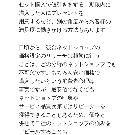
セット購入で​値引きを​する、​期限内に​
購入した​人に​プレゼントを​
用意するなど、​別の​角度から​お客様の​
満足度に​働きかける​方​法も​あります。
日頃から、​競合ネットショップの​
価格設定の​リサーチは​頻繁に​行う​
ことは、​どの​分野の​ネットショップでも​
不可欠です。​もちろん​安い​価格で​
購入したいと​いう​消費者心理は​
事実ですが、​最安値でなくても、​
ネットショップの​印象や​
サービス品質次第では​リピーターを​
獲得できることもある​ため、​価格と​
併せて​自社の​ネットショップの​強みを​
アピールする​ことも​