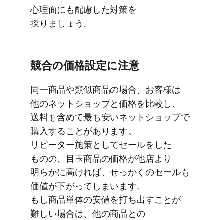
心理面にも​配慮した​対策を​
採りましょう。
競合の​価格設定に​注意
同一商品や​類似商品の​場合、​お客様は​
他の​ネットショップと​価格を​比較し、​
送料も​含めて​最も​安い​ネットショップで​
購入する​ことがあります。​
リピーター施策と​して​セールを​した​
ものの、​目玉商品の​価格が​他店より​
明らかに​高ければ、​せっかくの​セールも​
価値が​下がってしまいます。​
もし商品単体の​安値を​打ち出すことが​
難しい​場合は、​他の​商品との​