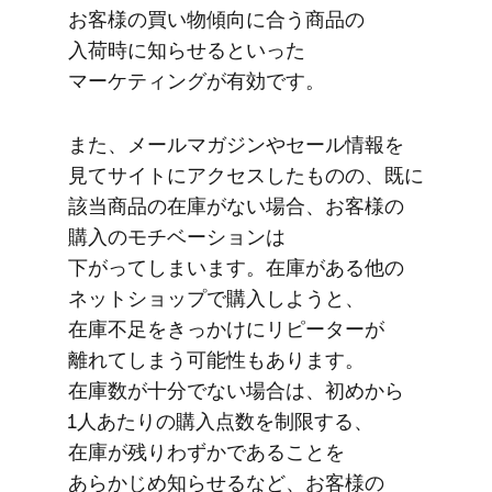
お客様の​買い物傾向に​合う​商品の​
入荷時に​知らせると​いった​
マーケティングが​有効です。
また、​メールマガジンや​セール情報を​
見て​サイトに​アクセスした​ものの、​既に​
該当商品の​在庫が​ない​場合、​お客様の​
購入の​モチベーションは​
下がってしまいます。​在庫が​ある​他の​
ネットショップで​購入しようと、​
在庫不足を​きっかけに​リピーターが​
離れてしまう​可能性も​あります。​
在庫数が​十分でない​場合は、​初めから​
1人あたりの​購入点数を​制限する、​
在庫が​残りわずかである​ことを​
あらかじめ知らせるなど、​お客様の​