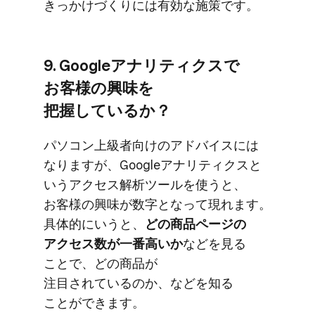
きっかけづくりには​有効な​施策です。
9. Googleアナリティクスで​
お客様の​興味を​
把握しているか？
パソコン上級者向けの​アドバイスには​
なりますが、​Googleアナリティクスと​
いう​アクセス解析ツールを​使うと、​
お客様の​興味が​数字と​なって​現れます。​
具体的に​いうと、
​どの​商品ページの​
アクセス数が​一番​高いか
などを​見る​
ことで、​どの​商品が​
注目されているのか、​などを​知る​
ことができます。