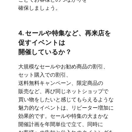
確保しましょう。
4. セールや​特集など、​再来店を​
促すイベントは​
開催しているか？
大規模な​セールや​お勧め商品の​割引、​
セット購入での​割引、​
送料無料キャンペーン、​限定商品の​
販売など、​再び同じ​ネットショップで​
買い物を​したいと​感じて​もらえるような​
魅力的な​イベントは、​リピーター増加に​
効果的です。​セールや​特集の​大まかな​
開催計画を​年間単位で​立て、​同時に​