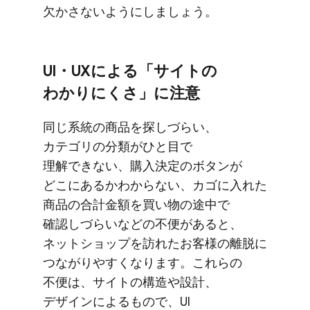
欠かさないようにしましょう。
UI・UXに​よる​「サイトの​
わかりにくさ」に​注意
同じ​系統の​商品を​探しづらい、​
カテゴリの​分類が​ひと目で​
理解できない、​購入決定の​ボタンが​
どこに​あるかわからない、​カゴに​入れた​
商品の​合計金額を​買い物の​途中で​
確認しづらいなどの​不便が​あると、​
ネットショップを​訪れた​お客様の​離脱に​
つながりやすくなります。​これらの​
不便は、​サイトの​構造や​設計、​
デザインに​よる​もので、​UI​