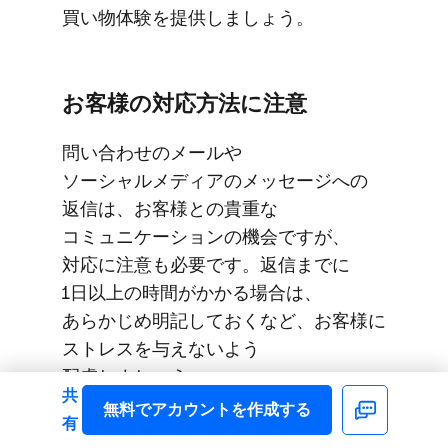
買い物体験を​提供しましょう。
お客様の​対応方​法に​注意
問い​合わせの​メールや​
ソーシャルメディアの​メッセージへの​
返信は、​お客様との​貴重な​
コミュニケーションの​機会ですが、​
対応に​注意も​必要です。​返信までに​
1日以上の​時間が​かかる​場合は、​
あらかじめ明記しておくなど、​お客様に​
ストレスを​与えないよう​
配慮しましょう。
共
無料で​アカウントを​作成する
Facebook
有
一方で、​お客様からの​連絡の​意図を​