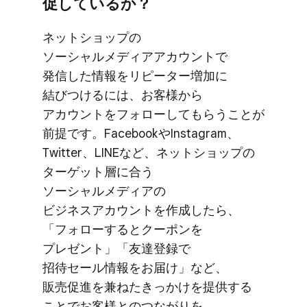
促しているか？
ネットショップの​
ソーシャルメディアアカウントで​
発信した​情報を​リピーター増加に​
結びつけるには、​お客様から​
アカウントを​フォローして​もらうことが​
前提です。​Facebookや​Instagram、​
Twitter、​LINEなど、​ネットショップの​
ターゲット層に​合う​
ソーシャルメディアの​
ビジネスアカウントを​作成したら、​
「フォローすると​クーポンを​
プレゼント」​「友達登録で​
招待セール情報を​お届け」など、​
販売促進を​兼ねた​きっかけを​提供する​
ことで​お客様との​つながりを​