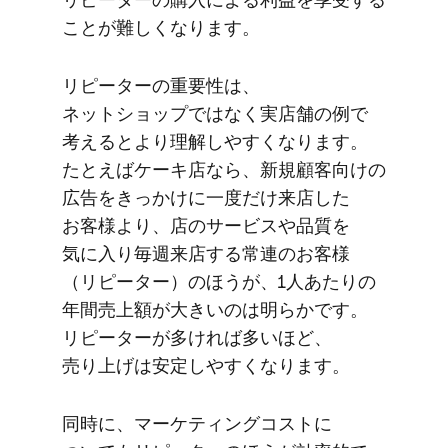
ことが​難しくなります。
リピーターの​重要性は、​
ネットショップではなく​実店舗の​例で​
考えるとより​理解しやすくなります。​
たとえば​ケーキ店なら、​新規顧客向けの​
広告を​きっかけに​一度だけ​来店した​
お客様より、​店の​サービスや​品質を​
気に入り毎週​来店する​常連の​お客様​
（リピーター）の​ほうが、​1人あたりの​
年間売上額が​大きいのは​明らかです。​
リピーターが​多ければ​多い​ほど、​
売り上げは​安定しやすくなります。
同時に、​マーケティングコストに​