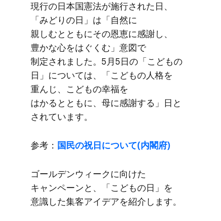
現行の​日本国憲法が​施行された​日、​
「みどりの​日」は​「自然に​
親しむとともに​その​恩恵に​感謝し、​
豊かな​心を​はぐくむ」​意図で​
制定されました。​5月5日の​「こどもの​
日」に​ついては、​「こどもの​人格を​
重んじ、​こどもの​幸福を​
はかるとともに、​母に​感謝する」​日と​
されています。
参考：
国民の​祝日に​ついて​(内閣府)
ゴールデンウィークに​向けた​
キャンペーンと、​「こどもの​日」を​
意識した​集客アイデアを​紹介します。