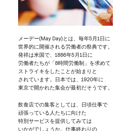
メーデー(May Day)とは、​毎年​5月1日に​
世界的に​開催される​労働者の​祭典です。​
発祥は​米国で、​1886年5月1日に​
労働者たちが​「8時間労働制」を​求めて​
ストライキを​したことが​始まりと​
されています。​日本では、​1920年に​
東京で​開かれた​集会が​最初だそうです。
飲食店での​集客と​しては、​日頃仕事で​
頑張っている​人たちに​向けた​
特別サービスを​提供してみては​
いかがでしょうか。​仕事終わりの​