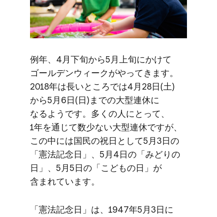
例年、​4月下旬から​5月上旬に​かけて​
ゴールデンウィークが​やってきます。​
2018年は​長い​ところでは​4月28日(土)
から​5月6日(日)までの​大型連休に​
なるようです。​多くの​人に​とって、​
1年を​通じて​数少ない​大型連休ですが、​
この​中には​国民の​祝日と​して​5月3日の​
「憲法記念日」、​5月4日の​「みどりの​
日」、​5月5日の​「こどもの​日」が​
含まれています。
「憲法記念日」は、​1947年5月3日に​