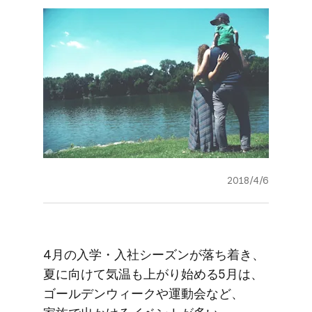
2018/4/6
4月の​入学・​入社シーズンが​落ち着き、​
夏に​向けて​気温も​上がり始める​5月は、​
ゴールデンウィークや​運動会など、​