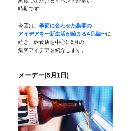
家族で​出かける​イベントが​多い​
時期です。
今回は、
​季節に​合わせた​集客の​
アイデアを​〜新生活が​始まる​4月編〜
に​
続き、​飲食店を​中心に​5月の​
集客アイデアを​紹介します。
メーデー(5月1日)