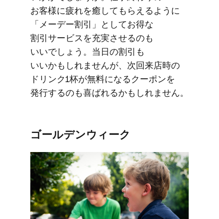
お客様に​疲れを​癒して​もらえるように​
「メーデー割引」と​してお得な​
割引サービスを​充実させるのも​
いいでしょう。​当日の​割引も​
いいかもしれませんが、​次回来店時の​
ドリンク1杯が​無料に​なる​クーポンを​
発行するのも​喜ばれるかもしれません。
ゴールデンウィーク