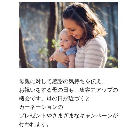
母親に​対して​感謝の​気持ちを​伝え、​
お祝いを​する​母の​日も、​集客力アップの​
機会です。​母の​日が​近づくと​
カーネーションの​
プレゼントやさまざまな​キャンペーンが​
行われます。