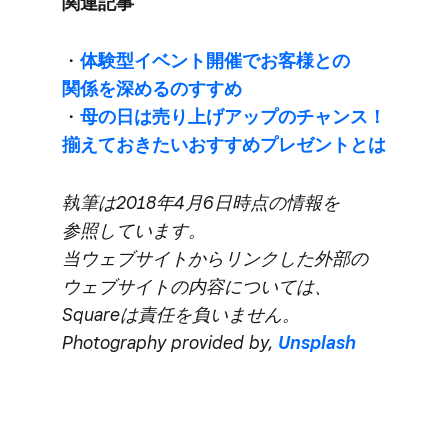
関連記事
・
体験型イベント開催で​お客様との​
関係を​深めるのすすめ
・
母の​日は​売り上げアップの​チャンス！​
揃えて​おきたい​おすすめプレゼントとは
執筆は​2018年4月6日時点の​情報を​
参照しています。​
当ウェブサイトから​リンクした​外部の​
ウェブサイトの​内容に​ついては、​
Squareは​責任を​負いません。​
Photography provided by,
Unsplash