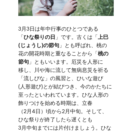
3月3日は​年中行事の​ひとつである​
「
ひな​祭りの​日
」です。​古くは​「
上巳
(じょうし)の​節句
」とも​呼ばれ、​桃の​
花の​開花時期と​重なる​ことから​「
桃の​
節句
」とも​いいます。​厄災を​人形に​
移し、​川や​海に​流して​無病息災を​祈る​
「流しびな」の​風習と、​ひいな​遊び
(人形​遊び)とが​結び​つき、​今のかたちに​
至ったと​いわれています。​ひな​人形の​
飾りつけを​始める​時期は、​立春​
（2月4日）​頃から​2月中旬。​そして、​
ひな​祭りが​終了したら​遅くとも​
3月中旬までには​片付けましょう。​ひな​