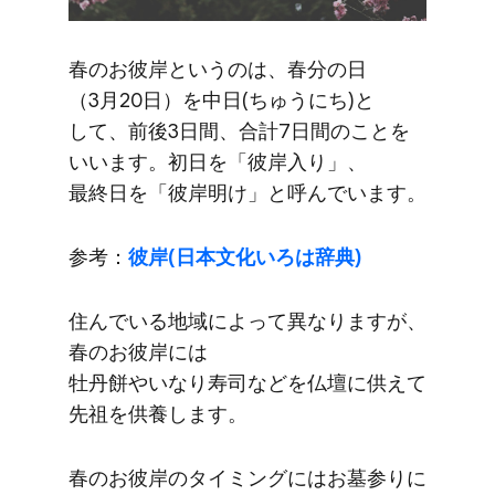
春の​お彼岸と​いうのは、​春分の​日​
（3月20日）を​中日(ちゅうに​ち)と​
して、​前後​3日間、​合計7日間の​ことを​
いいます。​初日を​「彼岸​入り」、​
最終日を​「彼岸明け」と​呼んでいます。
参考：
彼岸(日本文化いろは​辞典)
住んでいる​地域に​よって​異なりますが、​
春の​お彼岸には​
牡丹餅やいなり寿司などを​仏壇に​供えて​
先祖を​供養します。
春の​お彼岸の​タイミングには​お墓参りに​