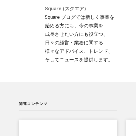
Square (スクエア)
Square ブログでは​新しく​事業を​
始める方にも、​今の​事業を​
成長させたい方にも​役立つ、​
日々の​経営・業務に​関する​
様々な​アドバイス、​トレンド、​
そして​ニュースを​提供します。
関連コンテンツ