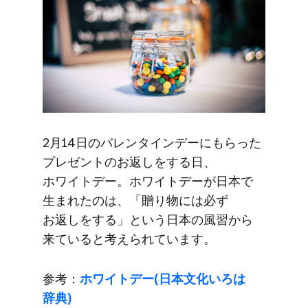
2月14日の​バレンタインデーに​もらった​
プレゼントの​お返しを​する​日、​
ホワイトデー。​ホワイトデーが​日本で​
生まれたのは、​「贈り物には​必ず​
お返しを​する」と​いう​日本の​風習から​
来ていると​考えられています。
参考：
ホワイトデー(日本文化いろは​
辞典)