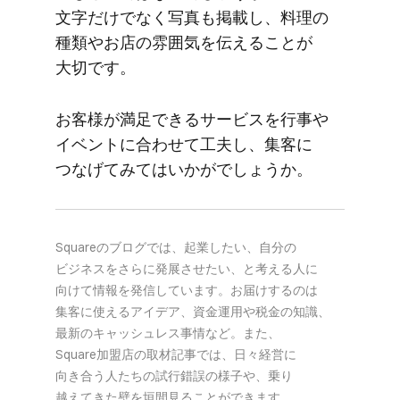
文字だけでなく​写真も​掲載し、​料理の​
種類や​お店の​雰囲気を​伝える​ことが​
大切です。
お客様が​満足できる​サービスを​行事や​
イベントに​合わせて​工夫し、​集客に​
つなげてみては​いかがでしょうか。
Squareの​ブログでは、​起業したい、​自分の​
ビジネスを​さらに​発展させたい、と​考える​人に​
向けて​情報を​発信しています。​お届けするのは​
集客に​使える​アイデア、​資金運用や​税金の​知識、​
最新の​キャッシュレス事情など。​また、​
Square加盟店の​取材記事では、​日々​経営に​
向き合う​人たちの​試行錯誤の​様子や、​乗り​
越えてきた壁を​垣間見る​ことができます。​