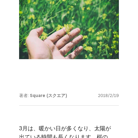
著者:
Square (スクエア)
2018/2/19
3月は、​暖かい​日が​多くなり、​太陽が​
出ている​時間も​長くなります。​桜の​