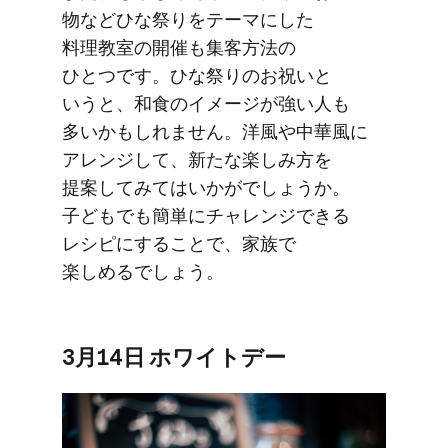
物など​ひな​祭りを​テーマに​した​
料理教室の​開催も​集客方​法の​
ひとつです。​ひな​祭りの​お祝いと​
いうと、​和食の​イメージが​強い​人も​
多いかもしれません。​洋風や​中華風に​
アレンジして、​新たな​楽しみ方を​
提案してみては​いかがでしょうか。​
子ども​でも​簡単に​チャレンジできる​
レシピに​する​ことで、​家族で​
楽しめるでしょう。
3月14日 ホワイトデー