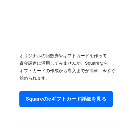
オリジナルの​回数券や​ギフトカードを​作って、​
資金調達に​活用してみませんか。​Squareなら​
ギフトカードの​作成から​導入までが​簡単、​今す​ぐ​
始められます。
Squareの​eギフトカード詳細を​見る