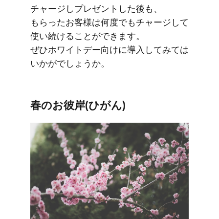
チャージしプレゼントした​後も、​
もらった​お客様は​何度でも​チャージして​
使い続ける​ことができます。​
ぜひホワイトデー向けに​導入してみては​
いかがでしょうか。
春の​お彼岸​(ひがん)