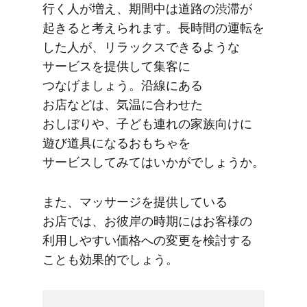
行く​人が​増え、​期間中は​道路の​渋滞が​
起きると​考えられます。​長時間の​運転を​
した​人が、​リラックスできるような​
サービスを​提供して​集客に​
つなげましょう。​沿線に​ある​
お店などは、​気温に​合わせた​
おしぼりや、​子ども​連れの​家族向けに​
遊び道具に​なる​おもちゃを​
サービスしてみては​いかがでしょうか。
また、​マッサージを​提供している​
お店では、​お彼岸の​時期には​お客様の​
利用しやすい​価格への​変更を​検討する​
ことも​効果的でしょう。