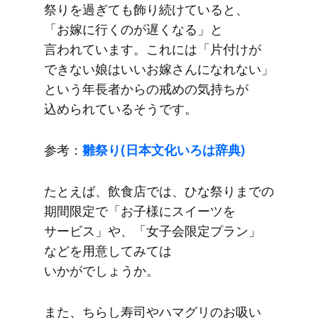
祭りを​過ぎても​飾り続けていると、​
「お嫁に​行くのが​遅くなる」と​
言われています。​これには​「片付けが​
できない​娘は​いい​お嫁さんに​なれない」
と​いう​年長者からの​戒めの​気持ちが​
込められている​そうです。
参考：
雛祭り(日本文化いろは​辞典)
た​とえば、​飲食店では、​ひな​祭りまでの​
期間限定で​「お子様に​スイーツを​
サービス」や、​「女子会限定プラン」
などを​用意してみては​
いかがでしょうか。
また、​ちらし寿司や​ハマグリの​お吸い​