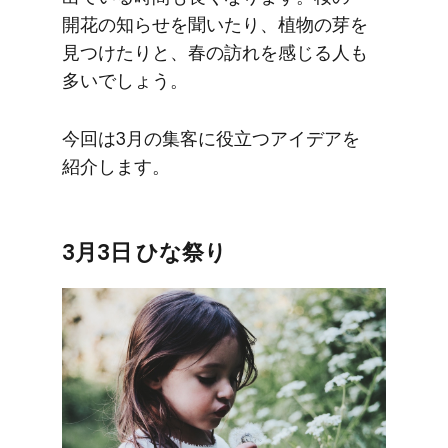
開花の​知らせを​聞いたり、​植物の​芽を​
見つけたりと、​春の​訪れを​感じる​人も​
多いでしょう。
今回は​3月の​集客に​役立つアイデアを​
紹介します。
3月3日 ひな​祭り