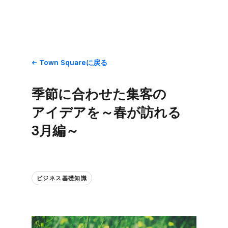
Town Squareに​戻る
季節に​合わせた​集客の​
アイデアを​～春が​訪れる​
3月編～
ビジネス基礎知識