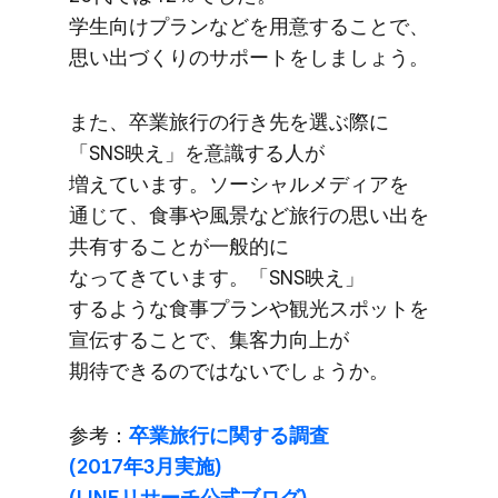
学生向けプランなどを​用意する​ことで、​
思い出づくりの​サポートを​しましょう。
また、​卒業旅行の​行き先を​選ぶ際に​
「SNS映え」を​意識する​人が​
増えています。​ソーシャルメディアを​
通じて、​食事や​風景など​旅行の​思い出を​
共有する​ことが​一般的に​
なってきています。​「SNS映え」
するような​食事プランや​観光スポットを​
宣伝する​ことで、​集客力向上が​
期待できるのではないでしょうか。
参考：
卒業旅行に​関する​調査
(2017年3月実施)
(LINEリサーチ公式ブログ)