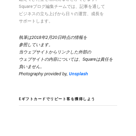
Squareブログ編集チームでは、​記事を​通して​
ビジネスの​立ち上げから​日々の​運営、​成長を​
サポートします。
執筆は​2018年2月20日時点の​情報を​
参照しています。
当ウェブサイトから​リンクした​外部の​
ウェブサイトの​内容に​ついては、​Squareは​責任を​
負いません。
Photography provided by,
Unsplash
Eギフトカードで​リピート客を​獲得しよう