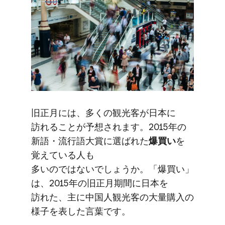
旧正月には、​多くの​観光客が​日本に​
訪れる​ことが​予想されます。​2015年の​
新語・流行語大賞に​選ばれた
​爆買い
を​
覚えている​人も​
多いのではないでしょうか。​「爆買い」
は、​2015年の​旧正月期間に​日本を​
訪れた、​主に​中国人観光客の​大量購入の​
様子を​表した​言葉です。