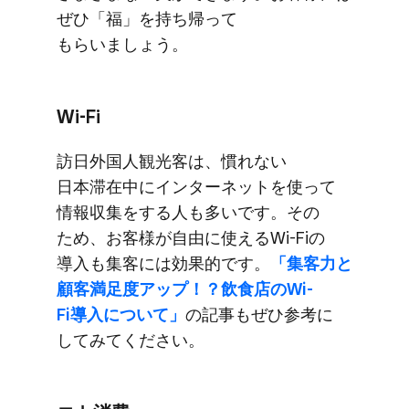
ぜひ​「福」を​持ち帰って​
もらいましょう。
Wi-Fi
訪日外国人観光客は、​慣れない​
日本滞在中に​インターネットを​使って​
情報収集を​する​人も​多いです。​その​
ため、​お客様が​自由に​使える​Wi-Fiの​
導入も​集客には​効果的です。
​「集客力と​
顧客満足度アップ！？​飲食店の​Wi-
Fi導入に​ついて」
の​記事も​ぜひ参考に​
してみてください。