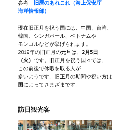
参考：
旧暦の​あれこれ​（海上保安庁
海洋情報部）
現在旧正月を​祝う​国には、​中国、​台湾、​
韓国、​シンガポール、​ベトナムや​
モンゴルなどが​挙げられます。​
2019年の​旧正月の​元旦は、
​2月5日​
（火）
です。​旧正月を​祝う​国々では、​
この​前後で​休暇を​取る​人が​
多いようです。​旧正月の​期間や​祝い方は​
国に​よってさまざまです。
訪日観光客