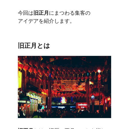
今回は
​旧正月
に​まつわる​集客の​
アイデアを​紹介します。
旧正月とは