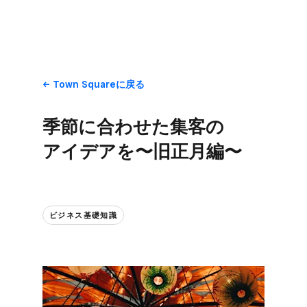
Town Squareに​戻る
季節に​合わせた​集客の​
アイデアを​〜旧正月編〜
ビジネス基礎知識