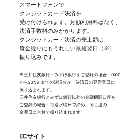
スマートフォンで​
クレジットカード決済を​
受け付けられます。​月額利用料は​なく、​
決済手数料のみ​かかります。​
クレジットカード決済の​売上額は、​
資金繰りに​もうれしい​最短翌日​（※）​
振り込みです。
※三井住友銀行・みずほ銀行を​ご登録の​場合：0:00
から​23:59 までの​決済分が、​決済日の​翌営業日に​
振り込まれます。
三井住友銀行と​みずほ銀行以外の​金融機関口座を​
ご登録の​場合：毎週​水曜日で​締め、​同じ週の​
金曜日に​合算で​振り込まれます”
ECサイト