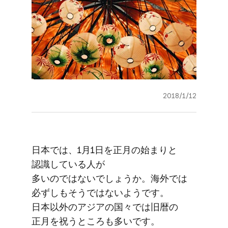
2018/1/12
日本では、​1月1日を​正月の​始まりと​
認識している​人が​
多いのではないでしょうか。​海外では​
必ずしも​そうではないようです。​
日本以外の​アジアの​国々では​旧暦の​
正月を​祝う​ところも​多いです。