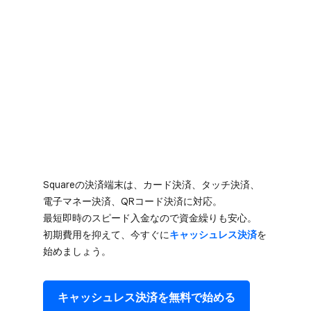
Squareの​決済端末は、​カード決済、​タッチ決済、​
電子マネー決済、​QRコード決済に​対応。​
最短即時の​スピード入金なので​資金繰りも​安心。​
初期費用を​抑えて、​今すぐに
​キャッシュレス決済
を​
始めましょう。
キャッシュレス決済を​無料で​始める