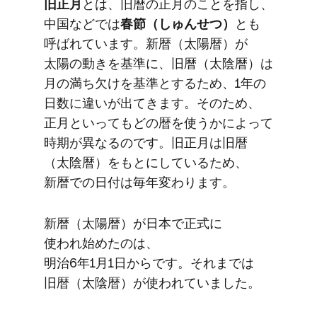
旧正月
とは、​旧暦の​正月の​ことを​指し、​
中国などでは
​春節​（しゅんせつ）
とも​
呼ばれています。​新暦​（太陽暦）が​
太陽の​動きを​基準に、​旧暦​（太陰暦）は​
月の​満ち欠けを​基準と​する​ため、​1年の​
日数に​違いが​出てきます。​その​ため、​
正月と​いっても​どの​暦を​使うかに​よって​
時期が​異なるのです。​旧正月は​旧暦​
（太陰暦）を​もとに​している​ため、​
新暦での​日付は​毎年​変わります。
新暦​（太陽暦）が​日本で​正式に​
使われ始めたのは、​
明治6年1月1日からです。​それまでは​
旧暦​（太陰暦）が​使われていました。