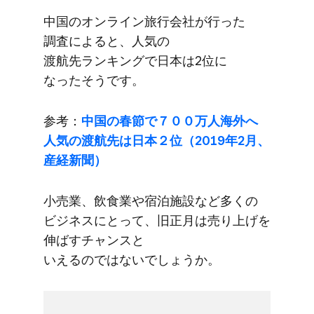
中国の​オンライン旅行会社が​行った​
調査に​よると、​人気の​
渡航先ランキングで​日本は​2位に​
なったそうです。
参考：
中国の​春節で​７００万人海外へ​
人気の​渡航先は​日本２位​（2019年2月、​
産経新聞）
小売業、​飲食業や​宿泊施設など​多くの​
ビジネスに​とって、​旧正月は​売り上げを​
伸ばすチャンスと​
いえるのではないでしょうか。