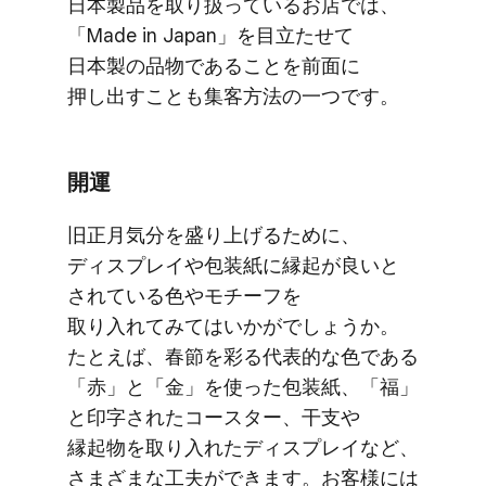
日本製品を​取り扱っている​お店では、​
「Made in Japan」を​目立たせて​
日本製の​品物である​ことを​前面に​
押し出すことも​集客方​法の​一つです。
開運
旧正月気分を​盛り上げる​ために、​
ディスプレイや​包装紙に​縁起が​良いと​
されている​色や​モチーフを​
取り入れてみては​いかがでしょうか。​
たとえば、​春節を​彩る​代表的な色である​
「赤」と​「金」を​使った​包装紙、​「福」
と​印字された​コースター、​干支や​
縁起物を​取り入れた​ディスプレイなど、​
さまざまな​工夫が​できます。​お客様には​