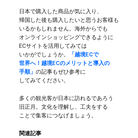
日本で​購入した​商品が​気に入り、​
帰国した​後も​購入したいと​思う​お客様も​
いるかもしれません。​海外から​でも​
オンラインショッピングできるように​
ECサイトを​活用してみては​
いかがでしょうか。
​「越境ECで​
世界へ！​越境ECの​メリットと​導入の​
手順」
の​記事も​ぜひ参考に​
してみてください。
多くの​観光客が​日本に​訪れるであろう​
旧正月。​文化を​理解し、​工夫を​する​
ことで​集客に​つなげましょう。
関連記事