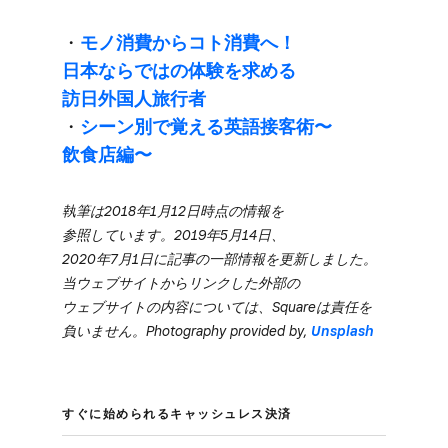
・
モノ消費から​コト消費へ！​
日本ならではの​体験を​求める​
訪日外国人旅行者
・
シーン別で​覚える​英語接客術〜
飲食店編〜
執筆は​2018年1月12日時点の​情報を​
参照しています。​2019年5月14日、​
2020年7月1日に​記事の​一部​情報を​更新しました。​
当ウェブサイトから​リンクした​外部の​
ウェブサイトの​内容に​ついては、​Squareは​責任を​
負いません。​Photography provided by,
Unsplash
すぐに​始められる​キャッシュレス決済