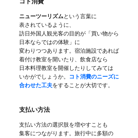
コト消費
ニューツーリズム
と​いう​言葉に​
表されているように、​
訪日外国人観光客の​目的が​「買い物から​
日本ならではの​体験」に​
変わりつつあります。​宿泊施設で​あれば​
着付け教室を​開いたり、​飲食店なら​
日本料理教室を​開催したりしてみては​
いかがでしょうか。
​コト消費の​ニーズに​
合わせた​工夫
を​する​ことが​大切です。
支払い方​法
支払い方​法の​選択肢を​増やすことも​
集客に​つながります。​旅行中に​多額の​