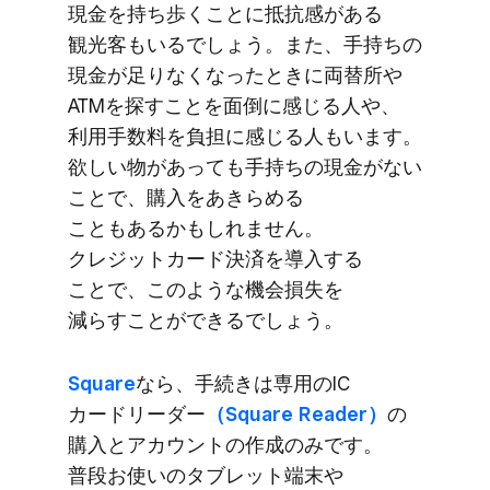
現金を​持ち歩く​ことに​抵抗感が​ある​
観光客も​いるでしょう。​また、​手持ちの​
現金が​足りなくなった​ときに​両替所や​
ATMを​探す​ことを​面倒に​感じる​人や、​
利用手数料を​負担に​感じる​人もいます。​
欲しい​物が​あっても​手持ちの​現金が​ない​
ことで、​購入を​あきらめる​
こともあるかもしれません。​
クレジットカード決済を​導入する​
ことで、​このような​機会損失を​
減らすことができるでしょう。
Square
なら、​手続きは​専用の​IC
カードリーダー
​（Square Reader）
の​
購入と​アカウントの​作成のみです。​
普段お使いの​タブレット端末や​