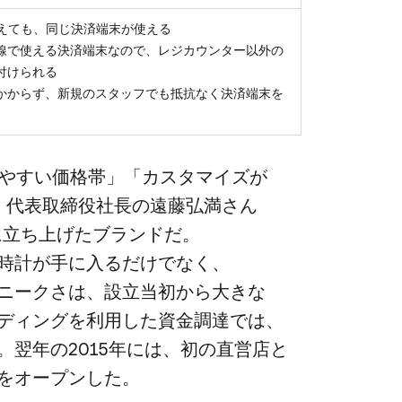
換えても、同じ決済端末が使える
線で使える決済端末なので、レジカウンター以外の
付けられる
かからず、新規のスタッフでも抵抗なく決済端末を
きやすい​価格帯」​「カスタマイズが​
、​代表取締役社長の​遠藤弘満さん​
に​立ち上げた​ブランドだ。​
時計が​手に​入るだけでなく、​
ニークさは、​設立当初から​大きな​
ディングを​利用した​資金調達では、​
​翌年の​2015年には、​初の​直営店と​
を​オープンした。