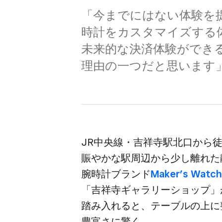
「今までにはない​体験を​提
時計を​カスタマイズする​体
未来的な​決済体験が​できる​
理由の​一つだと​思います」
JR中央線・​吉祥寺駅北口から​徒歩
賑やかな​駅周辺から​少し​離れた​
腕時計ブランド
Maker’s Watch
「吉祥寺ギャラリーショップ」が​
踏み入れると、​テーブルの​上に​
豊富さに​驚く。