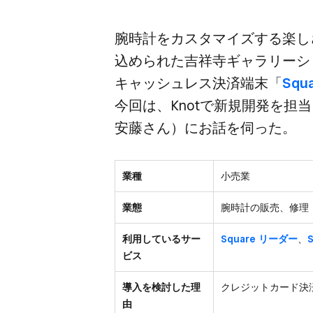
腕時計を​カスタマイズする​楽しさ
込められた​吉祥寺ギャラリーシ
キャッシュレス決済端末​「
Squ
今回は、​Knotで​新規開発を​担
安藤さん）に​お話を​伺った。
業種
小売業
業態
腕時計の販売、修理
利用しているサー
Square リーダー
、
ビス
導入を検討した理
クレジットカード決
由