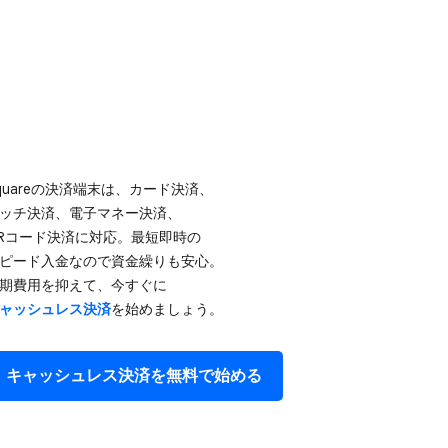
quareの​決済端末は、​カード決済、​
ッチ決済、​電子マネー決済、​
Rコード決済に​対応。​最短即時の​
ピード入金なので​資金繰りも​安心。​
期費用を​抑えて、​今すぐに
ャッシュレス決済
を​始めましょう。
キャッシュレス決済を​無料で​始める