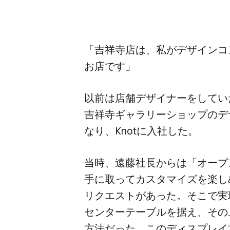
「吉祥寺店は、​私が​デザインコ
お店です」
以前は​店舗デザイナーを​していた
吉祥寺ギャラリーショップの​デザ
なり、​Knotに​入社した。
当時、​遠藤社長からは​「オープ
手に​取って​カスタマイズを​楽しめ
リクエストが​あった。​そこで​実
センターテーブルを​据え、​その
方​法だった。​この​ディスプレイ