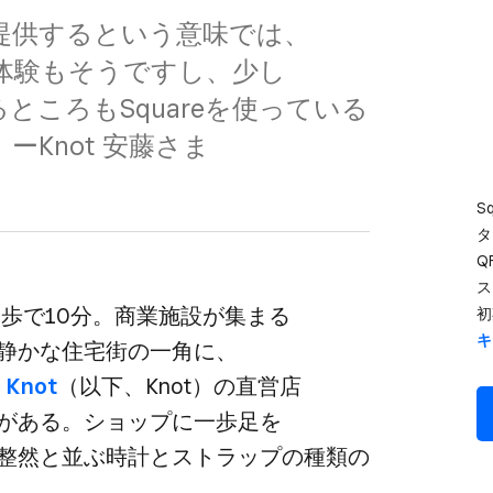
供すると​いう​意味では、​
験も​そうですし、​少し​
ところも​Squareを​使っている​
ーKnot 安藤さま
S
タ
Q
ス
で​10分。​商業施設が​集まる​
初
キ
静かな​住宅街の​一角に、​
 Knot
​（以下、​Knot）の​直営店​
ある。​ショップに​一歩足を​
整然と​並ぶ時計と​ストラップの​種類の​