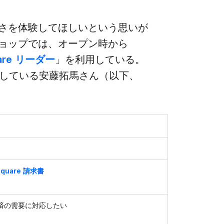
を​体験して​ほしいと​いう​思いが​
ョップでは、​オープン時から​
are リーダー
」を​利用している。​
当している​安藤拓馬さん​（以下、​
Square 請求書
済の需要に対応したい