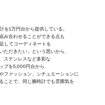
時計を​1万円台から​提供している。​
組み合わせる​ことができる​点も​
い足して​コーディネートを​
いただきたい」と​いう​思いから、​
、​ステンレスなど​多彩な​
プを​5,000円台から​
分や​ファッション、​シチュエーションに​
​ことで、​同じ​腕時計でも​雰囲気を​