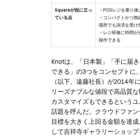
Squareが役に立っ
・POSレジを乗り
ている点
・コンパクトかつ無
場所でも決済を受け
・レジ研修に時間が
操作できる
Knotは、​「日本製」​「手に​届
できる」の​3つを​コンセプトに
（以下、​遠藤社長）が​2014年
リーズナブルな​値段で​高品質な​
カスタマイズも​できると​いう​ユ
話題を​呼んだ。​クラウドファン
目標を​大きく​上回る​金額を​達成。
して​吉祥寺ギャラリーショップ