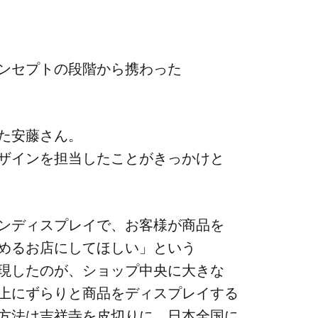
ンセプトの​段階から​携わった​
​安藤さん。​
インを​担当したことが​きっかけと​
ンディスプレイで、​お客様が​商品を​
る​お店に​して​ほしい」と​いう​
現したのが、​ショップ中央に​大きな​
上に​ずらりと​商品を​ディスプレイする​
方​法は​吉祥寺を​皮切りに、​日本全国に​