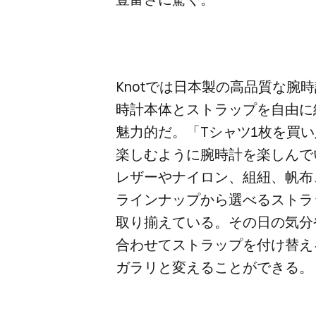
Knotでは​日本製の​高品質な​腕
時計本体と​ストラップを​自由に​
魅力的だ。​「Tシャツ1枚を​買
楽しむように​腕時計を​楽しんで
レザーや​ナイロン、​組紐、​帆布
ラインナップから​選べる​ストラッ
取り揃えている。​その​日の​気
合わせて​ストラップを​付け替える
ガラリと​変える​ことができる。