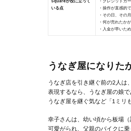
Squareが役に立って
・クレジットカ
いる点
・操作が直感的
・その日、その
・何が売れたか
・入金が早いた
うなぎ屋に​なりたか
うなぎ店を​引き継ぐ前の​2人は、​
表現するなら、​うなぎ屋の​娘であ
うなぎ屋を​継ぐ​気など​「1ミリ
幸子さんは、​幼い​頃から​板場​
可愛がられ、​父親の​バイクに​乗っ