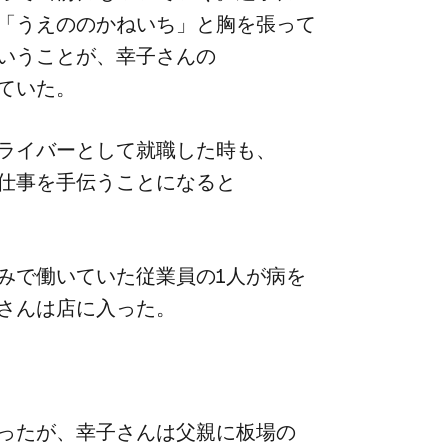
て​「うえののかねいち」と​胸を​張って​
いう​ことが、​幸子さんの​
していた。
イバーと​して​就職した​時も、​
仕事を​手伝うことに​なると​
で​働いていた​従業員の​1人が​病を​
さんは​店に​入った。
ったが、​幸子さんは​父親に​板場の​