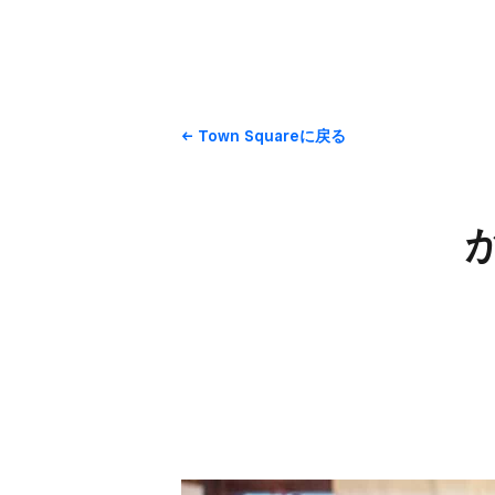
Town Squareに​戻る
か