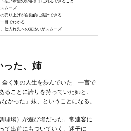
ード払い希望のお客さまに対応できること
でスムーズ
月の売り上げが自動的に集計できる
が一目でわかる
め、仕入れ先への支払いがスムーズ
った、​姉
全く​別の​人生を​歩んでいた。​一言で​
る​ことに​誇りを​持っていた​姉と、​
も​なかった」妹、と​いう​ことになる。
（調理場）が​遊び場だった。​常連客に​
て​出前に​も​ついていく。​迷子に​