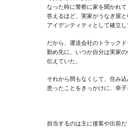
なった​時に​警察に​家を​聞かれ
答える​ほど、​実家がうなぎ屋と​
アイデンティティと​して​確立
だから、​運送会社の​トラックドラ
勤め先に、​いつか​自分は​実家の​
伝えていた。
それから​間もなくして、​住み込み
患った​ことを​きっかけに、​幸子
担当するのは​主に​接客や​出前だ