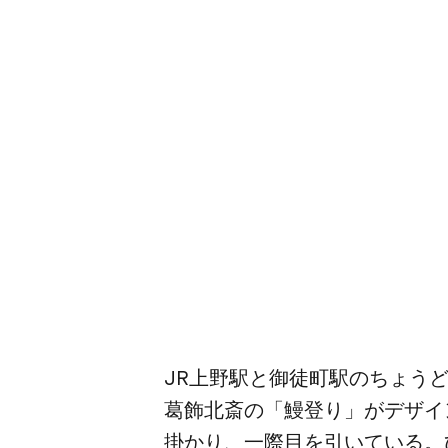
JR上野駅と​御徒町駅の​ちょうど
葛飾北斎の​「鰻登り」が​デザイン
掛かり、​一際目を​引いている。​