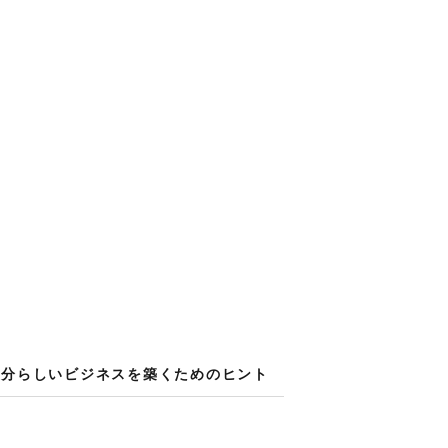
分らしい​ビジネスを​築く​ための​ヒント