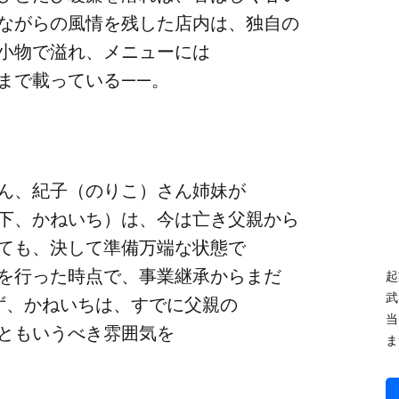
ながらの​風情を​残した​店内は、​独自の​
小物で​溢れ、​メニューには​
で​載っている​——。
​紀子​（のりこ）さん​姉妹が​
、​かねいち）は、​今は​亡き父親から​
も、​決して​準備万端な​状態で​
​行った​時点で、​事業継承から​まだ​
起
武
、​かねいちは、​すでに​父親の​
当
も​いうべき​雰囲気を​
ま