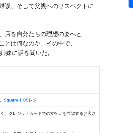
錯誤、​そして​父親への​リスペクトに​
​店を​自分たちの​理想の​姿へと​
ことは​何なのか。​その​中で、​
木姉妹に​話を​聞いた。
、
Square POSレジ
高く、クレジットカードでの支払いを希望するお客さ