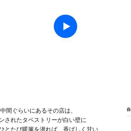
​中間ぐらいに​ある​その店は、​
自
された​タペストリーが​白い​壁に​
ひとたび暖簾を​潜れば、​香ばしく​甘い​