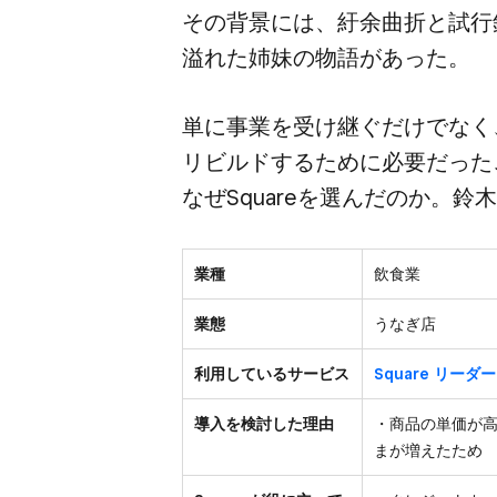
その​背景には、​紆余曲折と​試行
溢れた​姉妹の​物語が​あった。
単に​事業を​受け継ぐだけでなく、
リビルドする​ために​必要だった​
なぜSquareを​選んだのか。​鈴
業種
飲食業
業態
うなぎ店
利用しているサービス
Square リーダー
導入を検討した理由
・商品の単価が
まが増えたため