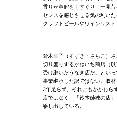
香りが​鼻腔を​くすぐり、​一見昔
センスを​感じさせる​気の​利いた​
クラフトビールや​ワインリストま
鈴木幸子（すずき・さちこ）さん、
切り盛りするかねいち商店​（以下
受け継いだうなぎ店だ。​といって
事業継承した​訳ではない。​取材を
3年足らず。​それにも​かかわらず
店ではなく、​「鈴木姉妹の​店」と
醸し出している。