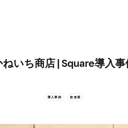
ねいち商店 | Square導入
導入事例
飲食業