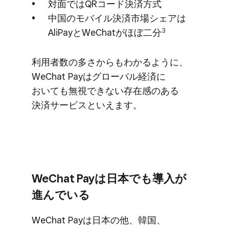
対面では​QRコード決済方​式
中国の​モバイル決済市場シェアは​
3
AliPayと​WeChatが​ほぼ二分
利用者数の​多さからも​わかるように、​
WeChat Payは​グローバル経済に​
おいても​無視できない​存在感の​ある​
決済サービスと​いえます。
WeChat Payは​日本でも​導入が​
進んでいる
WeChat Payは​日本の​他、​韓国、​