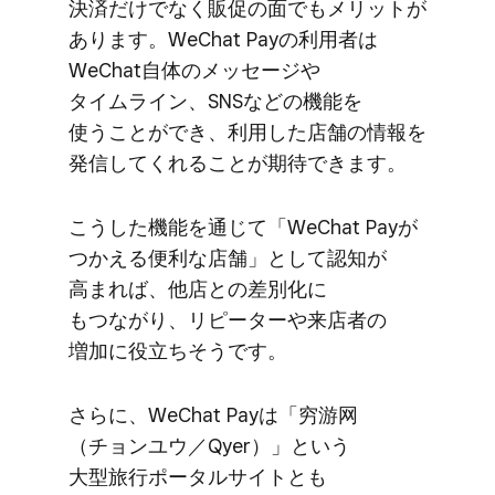
決済だけでなく​販促の​面でも​メリットが​
あります。​WeChat Payの​利用者は​
WeChat自体の​メッセージや​
タイムライン、​SNSなどの​機能を​
使うことができ、​利用した​店舗の​情報を​
発信してくれる​ことが​期待できます。
こうした​機能を​通じて​「WeChat Payが​
つかえる​便利な​店舗」と​して​認知が​
高まれば、​他店との​差別化に​
もつながり、​リピーターや​来店者の​
増加に​役立ちそうです。
さらに、​WeChat Payは​「穷游网​
（チョンユウ／Qyer）」と​いう​
大型旅行ポータルサイトとも​