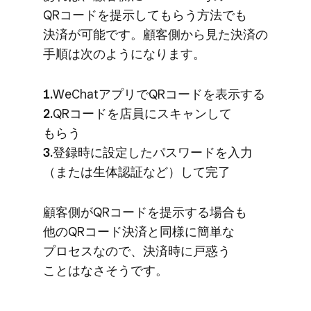
QRコードを​提示して​もらう方法でも​
決済が​可能です。​顧客側から​見た​決済の​
手順は​次のようになります。
1.
WeChatアプリで​QRコードを​表示する
2.
QRコードを​店員に​スキャンして​
もらう
3.
登録時に​設定した​パスワードを​入力​
（または​生体認証など）して​完了
顧客側が​QRコードを​提示する​場合も​
他の​QRコード決済と​同様に​簡単な​
プロセスなので、​決済時に​戸惑う​
ことはなさそうです。