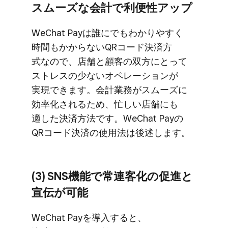
スムーズな​会計で​利便性アップ
WeChat Payは​誰に​でも​わかりやすく​
時間も​かからない​QRコード決済方​
式なので、​店舗と​顧客の​双方に​とって​
ストレスの​少ない​オペレーションが​
実現できます。​会計業務が​スムーズに​
効率化される​ため、​忙しい​店舗にも​
適した​決済方​法です。​WeChat Payの​
QRコード決済の​使用法は​後述します。
(3) SNS機能で​常連客化の​促進と​
宣伝が​可能
WeChat Payを​導入すると、​