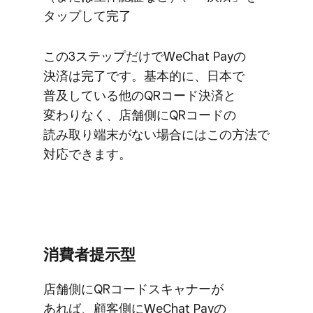
タップして​完了
この​3ステップだけで​WeChat Payの​
決済は​完了です。​基本的に、​日本で​
普及している​他の​QRコード決済と​
変わりなく、​店舗側に​QRコードの​
読み取り端末が​ない​場合には​この​方法で​
対応できます。
消費者提示型
店舗側に​QRコードスキャナーが​
あれば、​顧客側に​WeChat Payの​