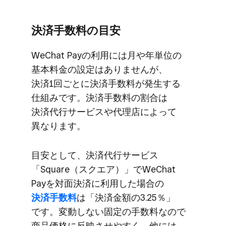
決済手数料の​目安
WeChat Payの​利用には​月や年単位の​
基本料金の​設定は​ありませんが、​
決済1回ごとに​決済手数料が​発生する​
仕組みです。​決済手数料の​割合は​
決済代行サービスや​代理店に​よって​
異なります。
目安と​して、​決済代行サービス​
「Square​（スクエア）」で​WeChat
Payを​対面決済に​利用した​場合の
決済手数料
は​「決済金額の​3.25％」
です。​変動しない​固定の​手数料なので​
商品価格に​反映させやすく、​他には​