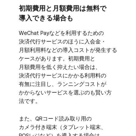
初期費用と​月額費用は​無料で​
導入できる​場合も
WeChat Payなどを​利用する​ための​
決済代行サービスの​ほうに​入会金・
月額利用料などの​導入コストが​発生する​
ケースが​あります。​初期費用と​
月額費用を​低く​抑えたい​場合は、​
決済代行サービスに​かかる​利用料の​
有無に​注目し、​ランニングコストが​
かからない​サービスを​選ぶのも​賢い方​
法です。
また、​QRコード読み取り用の​
カメラ付き端末​（タブレット端末、​
POSレジなど）を​導入する​場合は、​