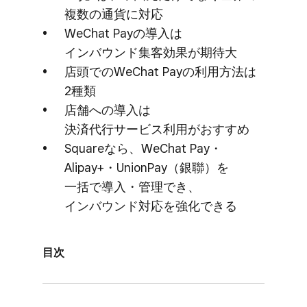
複数の​通貨に​対応
WeChat Payの​導入は​
インバウンド集客効果が​期待大
店頭での​WeChat Payの​利用方法は​
2種類
店舗への​導入は​
決済代行サービス利用が​おすすめ
Squareなら、​WeChat Pay・
Alipay+・UnionPay​（銀聯）を​
一括で​導入・管理でき、​
インバウンド対応を​強化できる
目次