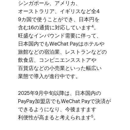
シンガポール、​アメリカ、​
オーストラリア、​イギリスなど​全4​
9カ国で​使うことができ、​日本円を​
4
含む16の​通貨に​対応しています
。​
旺盛な​インバウンド需要に​伴って、​
日本国内でも​WeChat Payは​ホテルや​
旅館などの​宿泊業、​レストランなどの​
飲食店、​コンビニエンスストアや​
百貨店などの​小売業と​いった​幅​広い​
業態で​導入が​進行中です。
2025年9月中旬以降は、​日本国内の​
PayPay加盟店でも​WeChat Payで​決済が​
できるようになり、​今後ますます​
5
利便性が​高まると​考えられます
。