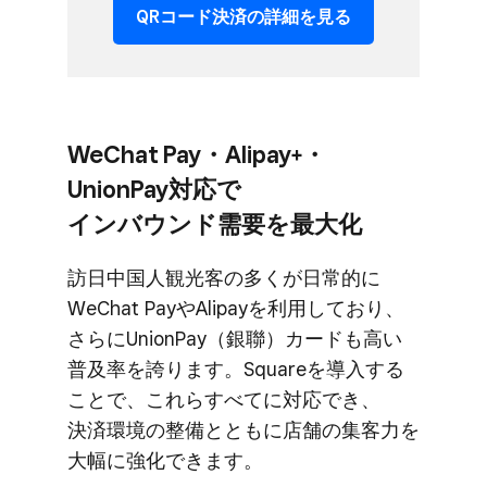
QRコード決済の​詳細を​見る
WeChat Pay・Alipay+・
UnionPay対応で​
インバウンド需要を​最大化
訪日中国人観光客の​多くが​日常的に​
WeChat Payや​Alipayを​利用しており、​
さらに​UnionPay​（銀聯）​カードも​高い​
普及率を​誇ります。​Squareを​導入する​
ことで、​これら​すべてに​対応でき、​
決済環境の​整備とともに​店舗の​集客力を​
大幅に​強化できます。