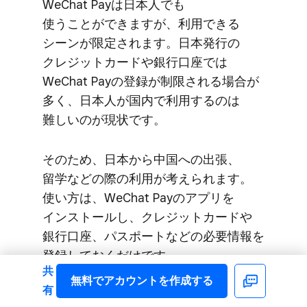
WeChat Payは​日本人でも​
使うことができますが、​利用できる​
シーンが​限定されます。​日本発行の​
クレジットカードや​銀行口座では​
WeChat Payの​登録が​制限される​場合が​
多く、​日本人が​国内で​利用するのは​
難しいのが​現状です。
その​ため、​日本から​中国への​出張、​
留学などの​際の​利用が​考えられます。​
使い方は、​WeChat Payの​アプリを​
インストールし、​クレジットカードや​
銀行口座、​パスポートなどの​必要情報を​
登録しておくだけです。
共
無料で​アカウントを​作成する
Facebook
有