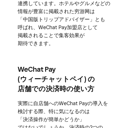
連携しています。​ホテルや​グルメなどの​
情報が​豊富に​掲載された​穷游网は​
「中国版トリップアドバイザー」とも​
呼ばれ、​WeChat Pay加盟店と​して​
掲載される​ことで​集客効果が​
期待できます。
WeChat Pay
(ウィーチャットペイ) の​
店舗での​決済時の​使い方
実際に​自店舗への​WeChat Payの​導入を​
検討する​際、​特に​気に​なるのは​
「決済操作が​簡単か​どうか」
ではないでしょうか。​決済時の​2つの​