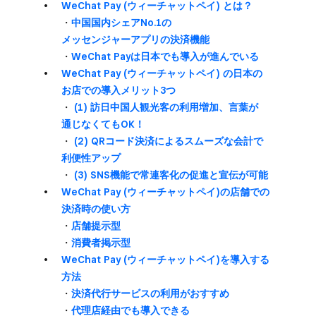
WeChat Pay (ウィーチャットペイ) とは？
・
中国国内シェアNo.1の​
メッセンジャーアプリの​決済機能
・
WeChat Payは​日本でも​導入が​進んでいる
WeChat Pay (ウィーチャットペイ) の​日本の​
お店での​導入メリット3つ
・
(1) 訪日中国人観光客の​利用増加、​言葉が​
通じなくても​OK！
・
(2) QRコード決済に​よる​スムーズな​会計で​
利便性アップ
・
(3) SNS機能で​常連客化の​促進と​宣伝が​可能
WeChat Pay (ウィーチャットペイ)の​店舗での​
決済時の​使い方
・
店舗提示型
・
消費者掲示型
WeChat Pay (ウィーチャットペイ)を​導入する​
方​法
・
決済代行サービスの​利用が​おすすめ
・
代理店経由でも​導入できる