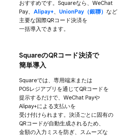
おすすめです。​Squareなら、​WeChat
Pay、
​Alipay+
、
​UnionPay​（銀聯）
など​
主要な​国際QRコード決済を​
一括導入できます。
Squareの​QRコード決済で​
簡単導入
Squareでは、​専用端末または​
POSレジアプリを​通じて​QRコードを​
提示するだけで、​WeChat Payや​
Alipay+に​よる​支払いを​
受け付けられます。​決済ごとに​固有の​
QRコードが​自動生成される​ため、​
金額の​入力ミスを​防ぎ、​スムーズな​