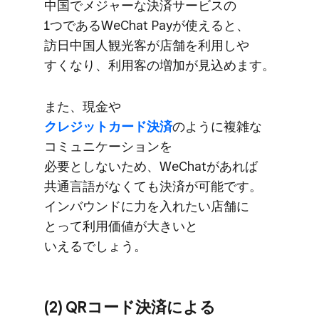
中国で​メジャーな​決済サービスの​
1つである​WeChat Payが​使えると、​
訪日中国人観光客が​店舗を​利用しや​
すくなり、​利用客の​増加が​見込めます。
また、​現金や
クレジットカード決済
のように​複雑な​
コミュニケーションを​
必要としないため、​WeChatが​あれば​
共通言語が​なくても​決済が​可能です。​
インバウンドに​力を​入れたい​店舗に​
とって​利用価値が​大きいと​
いえるでしょう。
(2) QRコード決済に​よる​