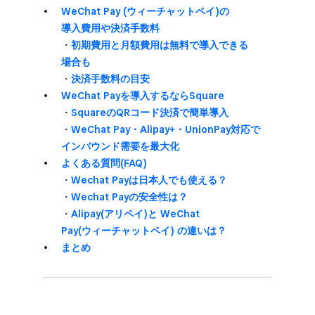
WeChat Pay (ウィーチャットペイ)の​
導入費用や​決済手数料
・
初期費用と​月額費用は​無料で​導入できる​
場合も
・
決済手数料の​目安
WeChat Payを​導入するなら​Square
・
Squareの​QRコード決済で​簡単導入
・
WeChat Pay・Alipay+・UnionPay対応で​
インバウンド需要を​最大化
よく​ある​質問(FAQ)
・
Wechat Payは​日本人でも​使える？
・
Wechat Payの​安全性は？
・
Alipay(アリペイ)と​ WeChat
Pay(ウィーチャットペイ) の​違いは？
まとめ