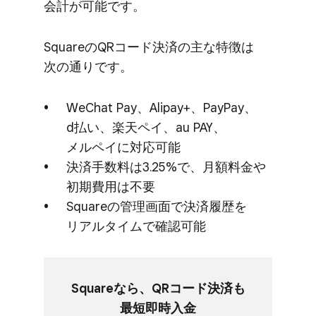
会計が​可能です。
Squareの​QRコード決済の​主な​特徴は​
次の​通りです。
WeChat Pay、​Alipay+、​PayPay、​
d払い、​楽天ペイ、​au PAY、​
メルペイに​対応可能
決済手数料は​3.25%で、​月額料金や​
初期費用は​不要
Squareの​管理画面で​決済履歴を​
リアルタイムで​確認可能
Squareなら、​QRコード決済も​
最短即時入金