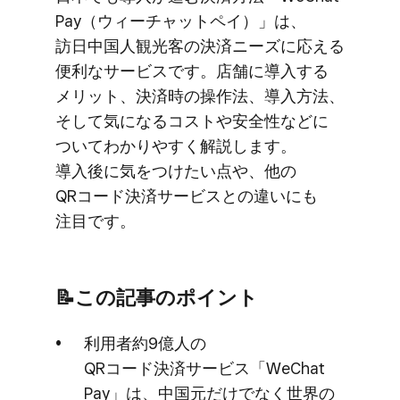
Pay​（ウィーチャットペイ）」は、​
訪日中国人観光客の​決済ニーズに​応える​
便利な​サービスです。​店舗に​導入する​
メリット、​決済時の​操作法、​導入方​法、​
そして​気に​なる​コストや​安全性などに​
ついて​わかりやすく​解説します。​
導入後に​気を​つけたい​点や、​他の​
QRコード決済サービスとの​違いにも​
注目です。
📝この​記事の​ポイント
利用者約9億人の​
QRコード決済サービス​「WeChat
Pay」は、​中国元だけでなく​世界の​