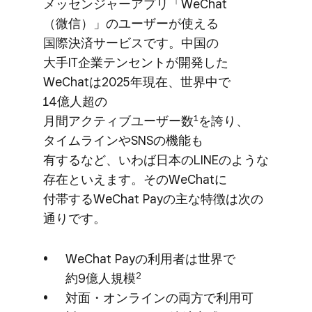
メッセンジャーアプリ「WeChat​
（微信）」の​ユーザーが​使える​
国際決済サービスです。​中国の​
大手IT企業テンセントが​開発した​
WeChatは​2025年現在、​世界中で​
14億人超の​
1
月間アクティブユーザー数
を​誇り、​
タイムラインや​SNSの​機能も​
有するなど、​いわば​日本の​LINEのような​
存在と​いえます。​その​WeChatに​
付帯する​WeChat Payの​主な​特徴は​次の​
通りです。
WeChat Payの​利用者は​世界で​
2
約9億人規模
対面・オンラインの​両方で​利用可