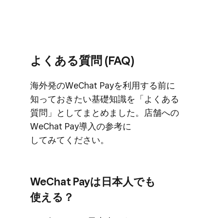
よく​ある​質問 (FAQ)
海外発の​WeChat Payを​利用する​前に​
知って​おきたい​基礎知識を​「よく​ある​
質問」と​して​まとめました。​店舗への​
WeChat Pay導入の​参考に​
してみてください。
WeChat Payは​日本人でも​
使える？