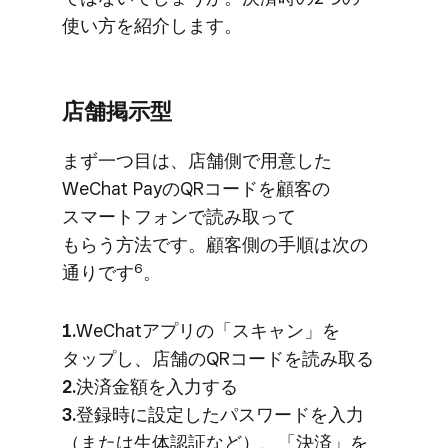
使い方を​紹介します。
店舗掲示型
まず​一つ​目は、​店舗側で​用意した​
WeChat Payの​QRコードを​顧客の​
スマートフォンで​読み取って​
もらう方法です。​顧客側の​手順は​次の​
6
通りです
。
1.
WeChatアプリの​「スキャン」を​
タップし、​店舗の​QRコードを​読み取る
2.
決済金額を​入力する
3.
登録時に​設定した​パスワードを​入力​
（または​生体認証など）、​「決済」を​