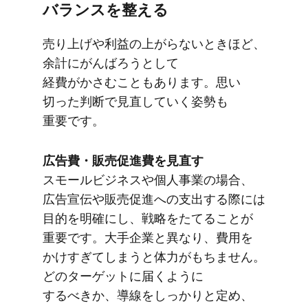
バランスを​整える
売り​上げや​利益の​上がらない​ときほど、​
余計に​がんばろうと​して​
経費がかさむこともあります。​思い​
切った​判断で​見直していく​姿勢も​
重要です。
広告費・販売促進費を​見直す
スモールビジネスや​個人事業の​場合、​
広告宣伝や​販売促進への​支出する​際には​
目的を​明確にし、​戦略を​たてる​ことが​
重要です。​大手企業と​異なり、​費用を​
かけすぎてしまうと​体力が​もちません。​
どの​ターゲットに​届くように​
するべきか、​導線を​しっかりと​定め、​