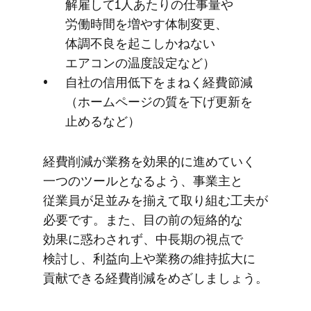
解雇して​1人あたりの​仕事量や​
労働時間を​増やす体制変更、​
体調不良を​起こしかねない​
エアコンの​温度設定など）
自社の​信用低下を​まねく​経費節減​
（ホームページの​質を​下げ更新を​
止めるなど）
経費削減が​業務を​効果的に​進めていく​
一つの​ツールと​なるよう、​事業主と​
従業員が​足並みを​揃えて​取り組む工夫が​
必要です。​また、​目の前の​短絡的な​
効果に​惑わされず、​中長期の​視点で​
検討し、​利益向上や​業務の​維持拡大に​
貢献できる​経費削減を​めざしましょう。