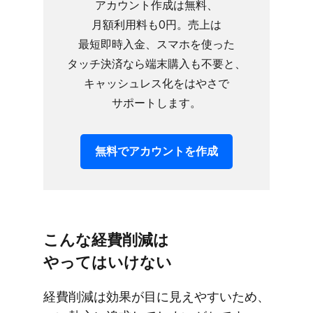
アカウント作成は​無料、​
月額利用料も​0円。​売上は​
最短即時入金、​スマホを​使った​
タッチ決済なら​端末購入も​不要と、​
キャッシュレス化を​はやさで​
サポートします。
無料で​アカウントを​作成
こんな​経費削減は​
やってはいけない
経費削減は​効果が​目に​見えやす​いため、​