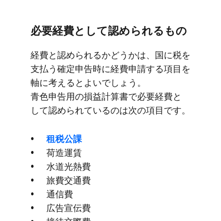
必要経費と​して​認められる​もの
経費と​認められるか​どうかは、​国に​税を​
支払う​確定申告時に​経費申請する​項目を​
軸に​考えると​よいでしょう。​
青色申告用の​損益計算書で​必要経費と​
して​認められているのは​次の​項目です。
租税公課
荷造運賃
水道光​熱費
旅費交通費
通信費
広告宣伝費