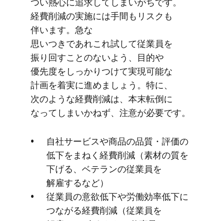
つい​熱心に​追求してしまいがちです。​
経費削減の​実施には​手間も​リスクも​
伴います。​急な​
思いつきであれこれ試して​従業員を​
振り回すことの​ないよう、​目的や​
優先度を​しっかりつけて​実現可能な​
計画を​着実に​進めましょう。​特に、​
次のような​経費削減は、​本末転倒に​
なってしまいか​ねず、​注意が​必要です。
自社サービスや​商品の​品質・評価の​
低下を​まねく​経費削減​（素材の​質を​
下げる、​ベテランの​従業員を​
解雇するなど）
従業員の​意欲低下や​労働効率低下に​
つながる​経費削減​（従業員を​