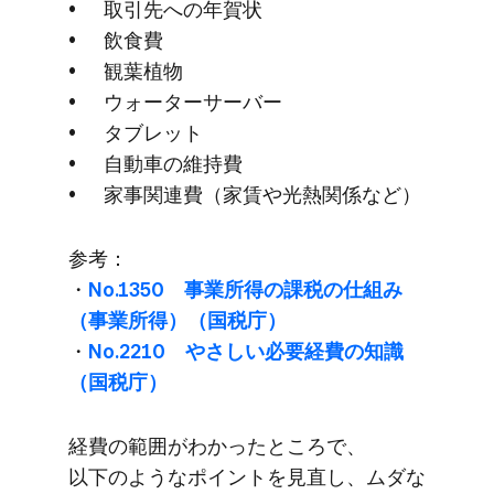
取引先への​年賀状
飲食費
観葉植物
ウォーターサーバー
タブレット
自動車の​維持費
家事関連費​（家賃や​光熱関係など）
参考：
・
No.1350 事業所得の​課税の​仕組み​
（事業所得）​（国税庁）
・
No.2210 やさしい​必要経費の​知識​
（国税庁）
経費の​範囲が​わかった​ところで、​
以下のような​ポイントを​見直し、​ムダな​