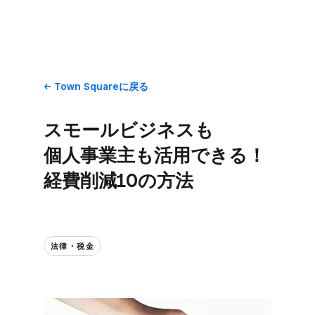
Town Squareに​戻る
スモールビジネスも​
個人事業主も​活用できる！​
経費削減10の​方​法
法律・税金