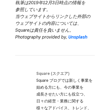
執筆は​2019年12月3日時点の​情報を​
参照しています。
当ウェブサイトから​リンクした​外部の​
ウェブサイトの​内容に​ついては、​
Squareは​責任を​負いません。
Photography provided by,
Unsplash
Square (スクエア)
Square ブログでは​新しく​事業を​
始める方にも、​今の​事業を​
成長させたい方にも​役立つ、​
日々の​経営・業務に​関する​
様々な​アドバイス、​トレンド、​