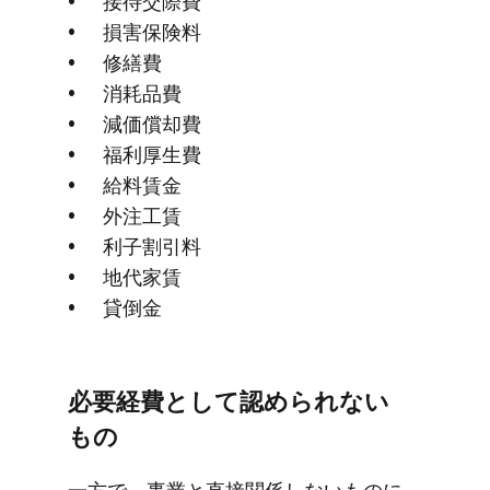
接待交際費
損害保険料
修繕費
消耗品費
減価償却費
福利厚生費
給料賃金
外注工賃
利子割引料
地代家賃
貸倒金
必要経費と​して​認められない​
もの