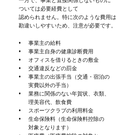
一方で、​事業と​直接関係しない​ものに​
ついては​必要経費と​して​
認められません。​特に​次のような​費用は​
勘違いしやす​いため、​注意が​必要です。
事業主の​給料
事業主自身の​健康診断費用
オフィスを​借りる​ときの​敷金
交通違反などの​罰金
事業主の​出張手当​（交通・宿泊の​
実費以外の​手当）
業務に​関係の​ない​年賀状、​衣類、​
理美容代、​飲食費
スポーツクラブの​利用料金
生命保険料​（生命保険料控除の​
対象と​なります）