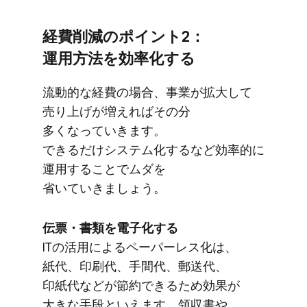
経費削減の​ポイント2：
運用方法を​効率化する
流動的な​経費の​場合、​事業が​拡大して​
売り上げが​増えれば​その​分​
多くなっていきます。​
できるだけシステム化するなど​効率的に​
運用する​ことで​ムダを​
省いていきましょう。
伝票・​書類を​電子化する
ITの​活用に​よる​ペーパーレス化は、​
紙代、​印刷代、​手間代、​郵送代、​
印紙代などが​節約できるため効果が​
大きな​手段と​いえます。​領収書や