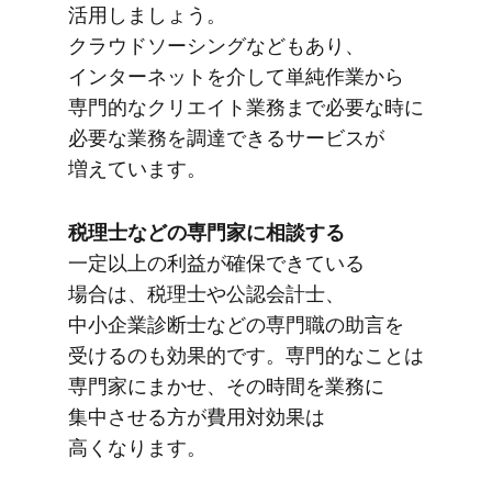
活用しましょう。​
クラウドソーシングなども​あり、​
インターネットを​介して​単純作業から​
専門的な​クリエイト業務まで​必要な​時に​
必要な​業務を​調達できる​サービスが​
増えています。
税理士などの​専門家に​相談する
一定以上の​利益が​確保できている​
場合は、​税理士や​公認会計士、​
中小企業診断士などの​専門職の​助言を​
受けるのも​効果的です。​専門的な​ことは​
専門家に​まかせ、​その​時間を​業務に​
集中させる​方が​費用対効果は​
高くなります。