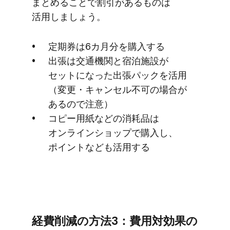
まとめる​ことで​割引が​ある​ものは​
活用しましょう。
定期券は​6カ月分を​購入する
出張は​交通機関と​宿泊施設が​
セットに​なった​出張パックを​活用​
（変更・キャンセル不可の​場合が​
あるので​注意）
コピー用紙などの​消耗品は​
オンラインショップで​購入し、​
ポイントなども​活用する
経費削減の​方​法3：費用対効果の​