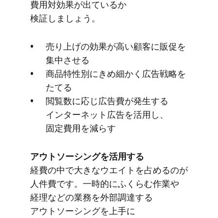
費用対効果が​出ているか​
検証しましょう。
売り上げの​効果が​高い​顧客に​販促を​
集中させる
商​品特性別に​きめ細かく​広告戦略を​
たてる
閲覧数に​応じ広告費が​発生する​
インターネット​広告を​活用し、​
固定費用を​減らす
アウトソーシングを​活用する
経費の​中で​大きな​ウエイトを​占めるのが​
人件費です。​一時的に​ふくらむ​作業や​
経理などの​業務を​外部調達する​
アウトソーシングを​上手に​