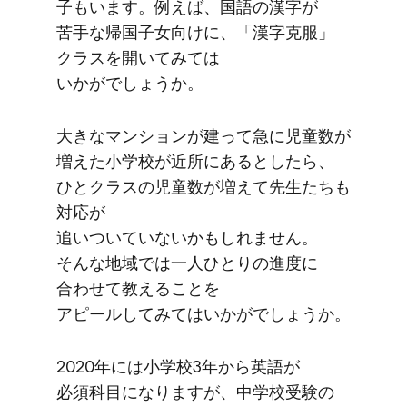
子もいます。​例えば、​国語の​漢字が​
苦手な​帰国子女向けに、​「漢字克服」​
クラスを​開いてみては​
いかがでしょうか。
大きな​マンションが​建って​急に​児童数が​
増えた​小学校が​近所に​あるとしたら、​
ひと​クラスの​児童数が​増えて​先生たちも​
対応が​
追いついていないかもしれません。​
そんな​地域では​一人​ひとりの​進度に​
合わせて​教える​ことを​
アピールしてみては​いかがでしょうか。
2020年には​小学校3年から​英語が​
必須科目になりますが、​中学校受験の​