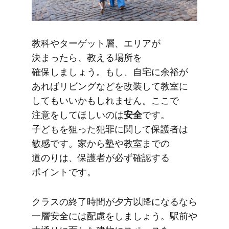
教科や​ターゲット層、​エリアが​
決まったら、​教える​場所を​
確保しましょう。​もし、​自宅に​余裕が​
あれば​リビングなどを​改装して​教室に​
しても​いいかもしれません。​ここで​
注意を​して​ほしいのは
​安全
です。​
子どもを​狙った​犯罪に​関して​保護者は​
敏感です。​家から​塾や​教室までの​
道のりは、​保護者が​必ず確認する​
ポイントです。
クラスの​終了時間が​夕方​以降に​なるなら​
一層​安全には​配慮を​しましょう。​駅前や​