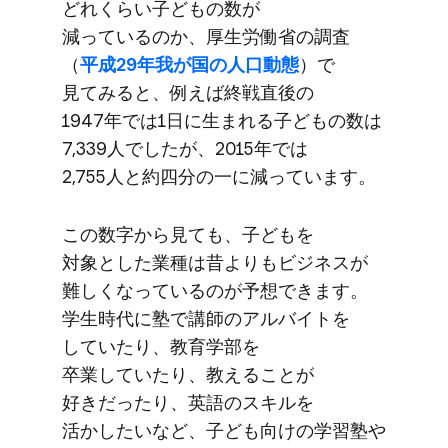
どれくらい​子どもの​数が​
減っているのか、​厚生労働省の​調査​
（
平成29年我が​国の​人口動態
）で​
見てみると、​例えば​終戦直後の​
1947年では​1日に​生まれる​子どもの​数は​
7,339人でしたが、​2015年では​
2,755人と​約四分の​一に​減っています。
この​数字から​見ても、​子どもを​
対象とした​業種は​昔よりも​ビジネスが​
難しくなっているのが​予想できます。​
学生時代に​塾で​講師の​アルバイトを​
していたり、​教育学部を​
卒業していたり、​教える​ことが​
好きだったり、​英語の​スキルを​
活かしたいなど、​子ども​向けの​学習塾や​