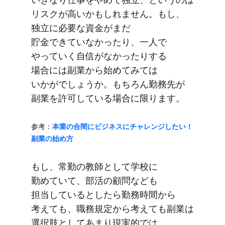
リスクが​高いかもしれません。​もし、​
独立に​必要な​資金が​まだ​
貯金できていなかったり、​一人で​
やっていく​自信が​なかったりする​
場合には​副業から​始めてみては​
いかがでしょうか。​もちろん勤務先が​
副業を​許可している​場合に​限ります。
参考：
本業の​合間に​ビジネスに​チャレンジしたい！​
副業の​始め方
もし、​常勤の​教師と​して​学校に​
勤めていて、​部活の​顧問なども​
担当しているとしたら​勤務時間から​
考えても、​職務規定から​考えても​副業は​
選択肢と​してあまり​現実的では​