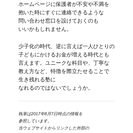
ホームページに​保護者が​不安や​不満を​
抱いた​時に​すぐに​連絡できるような​
問い合わせ窓口を​設けておくのも​
いいかもしれません。
少子化の​時代、​逆に​言えば​一人​ひとりの​
子どもに​かける​お金が​増える​時代とも​
言えます。​ユニークな​科目や、​丁寧な​
教え方など、​特徴を​際立たせる​ことで​
生き残れる​塾に​
なれるのではないでしょうか。
執筆は​2017年6月7日時点の​情報を​
参照しています。
当ウェブサイトから​リンクした​外部の​