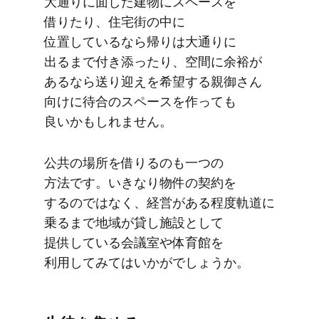
大通りに​面した​建物に​スペースを​
借りたり、​住宅街の​中に​
位置しているなら​帰りは​大通りに​
出るまで​付き添ったり、​空間に​余裕が​
あるなら​送り​迎えを​希望する​親御さん​
向けに​待合の​スペースを​作っても​
良いかもしれません。
公共の​場所を​借りるのも​一つの​
方法です。​いきなり物件の​契約を​
するのではなく、​経営が​ある​程度軌道に​
乗るまで​地域が​貸し施設と​して​
提供している​会議室や​体育館を​
利用してみては​いかがでしょうか。