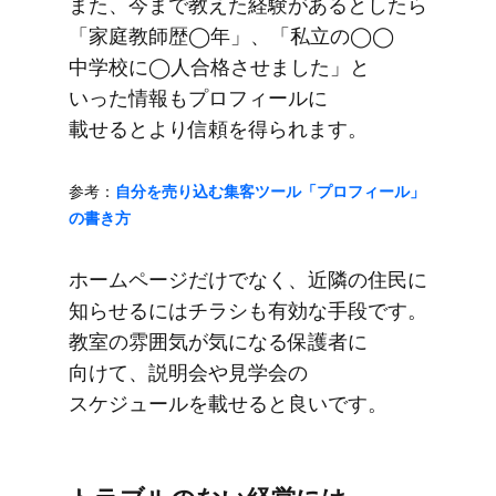
また、​今まで​教えた​経験が​あるとしたら​
「家庭教師歴◯年」、​「私立の​◯◯
中学校に​◯人合格させました」と​
いった​情報も​プロフィールに​
載せるとより​信頼を​得られます。
参考：
自分を​売り込む集客ツール​「プロフィール」
の​書き方
ホームページだけでなく、​近隣の​住民に​
知らせるには​チラシも​有効な​手段です。​
教室の​雰囲気が​気に​なる​保護者に​
向けて、​説明会や​見学会の​
スケジュールを​載せると​良いです。