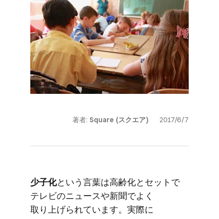
著者:
Square (スクエア)
2017/6/7
少子化
と​いう​言葉は​高齢化と​セットで​
テレビの​ニュースや​新聞で​よく​
取り上げられています。​実際に​