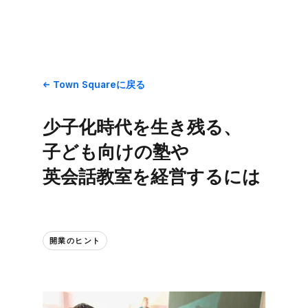
Town Squareに​戻る
少子化時代を​生き残る、​
子ども​向けの​塾や​
英会話教室を​経営するには
開業の​ヒント