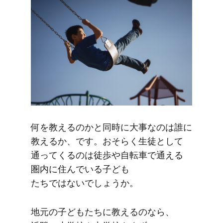
何を​教えるのかと​同時に​大事なのは​誰に​
教えるか、です。​おそらく​生徒と​して​
通ってくるのは​徒歩や​自転車で​通える​
圏内に​住んでいる​子ども​
たちではないでしょうか。
地元の​子ども​たちに​教えるのなら、​