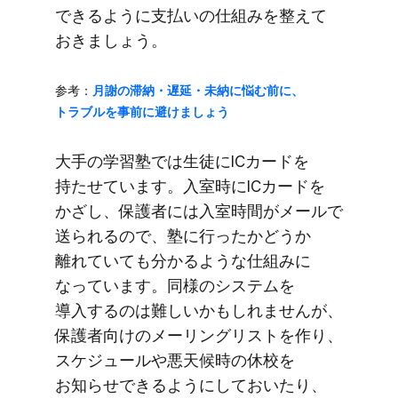
できるように​支払いの​仕組みを​整えて​
おきましょう。
参考：
月謝の​滞納・遅延・未納に​悩む前に、​
トラブルを​事前に​避けましょう
大手の​学習塾では​生徒に​ICカードを​
持たせています。​入室時に​ICカードを​
かざし、​保護者には​入室時間が​メールで​
送られるので、​塾に​行ったか​どうか​
離れていても​分かるような​仕組みに​
なっています。​同様の​システムを​
導入するのは​難しいかもしれませんが、​
保護者向けの​メーリングリストを​作り、​
スケジュールや​悪天候時の​休校を​
お知らせできるように​しておいたり、​