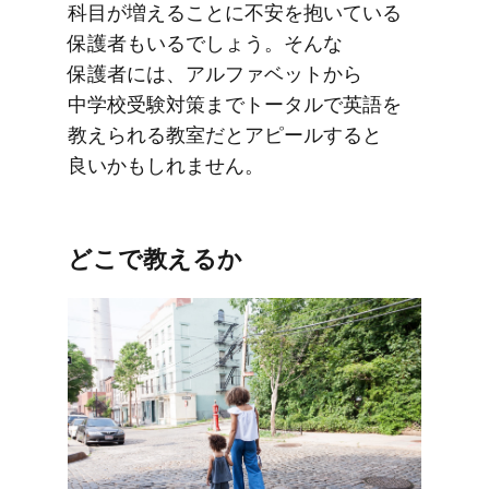
科目が​増える​ことに​不安を​抱いている​
保護者も​いるでしょう。​そんな​
保護者には、​アルファベットから​
中学校受験対策まで​トータルで​英語を​
教えられる​教室だと​アピールすると​
良いかもしれません。
どこで​教えるか