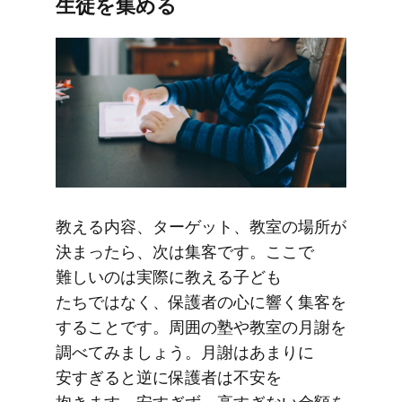
生徒を​集める
教える​内容、​ターゲット、​教室の​場所が​
決まったら、​次は​集客です。​ここで​
難しいのは​実際に​教える​子ども​
たちではなく、​保護者の​心に​響く​集客を​
する​ことです。​周囲の​塾や​教室の​月謝を​
調べてみましょう。​月謝は​あまりに​
安すぎると​逆に​保護者は​不安を​