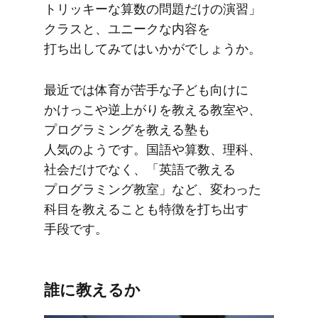
トリッキーな​算数の​問題だけの​演習」​
クラスと、​ユニークな​内容を​
打ち出してみては​いかがでしょうか。
最近では​体育が​苦手な​子ども​向けに​
かけっこや​逆​上がりを​教える​教室や、​
プログラミングを​教える​塾も​
人気のようです。​国語や​算数、​理科、​
社会だけでなく、​「英語で​教える​
プログラミング教室」など、​変わった​
科目を​教える​ことも​特徴を​打ち出す​
手段です。
誰に​教えるか