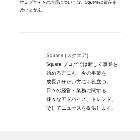
ウェブサイトの​内容に​ついては、​Squareは​責任を​
負いません。
Square (スクエア)
Square ブログでは​新しく​事業を​
始める方にも、​今の​事業を​
成長させたい方にも​役立つ、​
日々の​経営・業務に​関する​
様々な​アドバイス、​トレンド、​
そして​ニュースを​提供します。