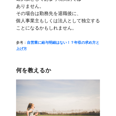
ありません。​
その​場合は​勤務先を​退職後に、​
個人事業主も​しくは​法人と​して​独立する​
ことに​なるかもしれません。
参考：
自営業に​給与明細は​ない！？​年収の​求め方と​
上げ方
何を​教えるか