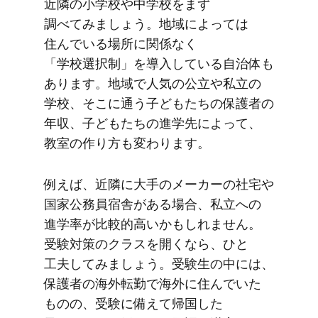
近隣の​小学校や​中学校を​まず​
調べてみましょう。​地域に​よっては​
住んでいる​場所に​関係なく​
「学校選択制」を​導入している​自治体も​
あります。​地域で​人気の​公立や​私立の​
学校、​そこに​通う​子ども​たちの​保護者の​
年収、​子ども​たちの​進学先に​よって、​
教室の​作り方も​変わります。
例えば、​近隣に​大手の​メーカーの​社宅や​
国家公務員宿舎が​ある​場合、​私立への​
進学率が​比較的高いかもしれません。​
受験対策の​クラスを​開くなら、​ひと​
工夫してみましょう。​受験生の​中には、​
保護者の​海外転勤で​海外に​住んでいた​
ものの、​受験に​備えて​帰国した​