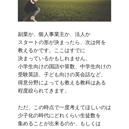
副業か、​個人事業主か、​法人か​
スタートの​形が​決まったら、​次は​何を​
教えるかです。​ここは​すでに​
決まっているかもしれません。​
小学生向けの​国語や​算数、​中学生向けの​
受験英語、​子ども​向けの​英会話など、​
得意分野に​よっても​教える​教科は​ある​
程度絞られてきます。
ただ、​この​時点で​一度​考えて​ほしいのは​
少子化の​時代に​どれくらい​生徒数を​
集める​ことが​出来るのか、​もしくは​