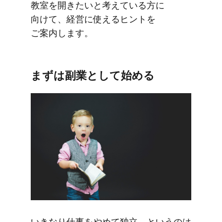
教室を​開きたいと​考えている​方に​
向けて、​経営に​使える​ヒントを​
ご案内します。
まずは​副業と​して​始める
いきなり仕事を​やめて​独立、と​いうのは​