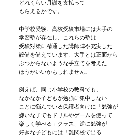
どれくらい​月謝を​支払って​
もらえるかです。
中学校受験、​高校受験市場には​大手の​
学習塾が​存在し、​これらの​塾は​
受験対策に​精通した​講師陣や​充実した​
設備を​備えています。​大手とは​正面から​
ぶつからないような​手立てを​考えた​
ほうが​いいかもしれません。
例えば、​同じ​小学校の​教科でも、​
なかなか​子どもが​勉強に​集中しない​
ことに​悩んでいる​保護者向けに​「勉強が​
嫌いな子でも​ドリルや​ゲームを​使って​
楽しく​学べる」クラス、​逆に​勉強が​
好きな​子どもには​「難関校で​出る​