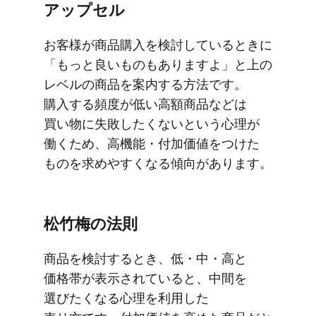
アップセル
お客様が​商品購入を​検討している​ときに​
「もっと​良い​ものも​ありますよ」と​上の​
レベルの​商品を​案内する​方​法です。​
購入する​頻度が​低い​高額商品などは​
買い物に​失敗したくないと​いう​心理が​
働く​ため、​高機能・付加価値を​つけた​
ものを​求めやすくなる​傾向が​あります。
松竹梅の​法則
商品を​検討する​とき、​低・中・高と​
価格帯が​表示されていると、​中間を​
選びたくなる​心理を​利用した​