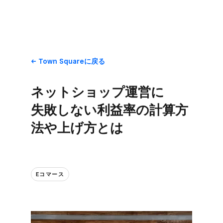
Town Squareに​戻る
ネットショップ運営に​
失敗しない​利益率の​計算方​
法や​上げ方とは
Eコマース