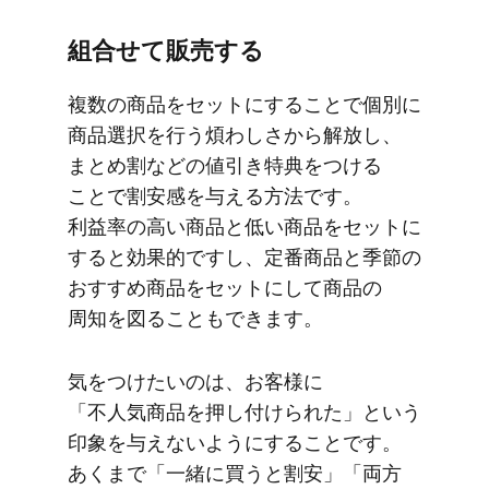
組合せて​販売する
複数の​商品を​セットに​する​ことで​個別に​
商品選択を​行う​煩わしさから​解放し、​
まとめ割などの​値引き特典を​つける​
ことで​割安感を​与える​方​法です。​
利益率の​高い​商品と​低い​商品を​セットに​
すると​効果的ですし、​定番商品と​季節の​
おすすめ商品を​セットに​して​商品の​
周知を​図る​ことも​できます。
気を​つけたいのは、​お客様に​
「不人気商品を​押し付けられた」と​いう​
印象を​与えないように​する​ことです。​
あくまで​「一緒に​買うと​割安」​「両方​