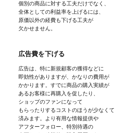
個別の​商品に​対する​工夫だけでなく、​
全体と​しての​利益率を​上げるには、​
原価以外の​経費も​下げる​工夫が​
欠かせません。
広告費を​下げる
広告は、​特に​新規顧客の​獲得などに​
即効性が​ありますが、​かなりの​費用が​
かかります。​すでに​商品の​購入実績が​
ある​お客様に​再購入を​促したり、​
ショップの​ファンに​なって​
もらったりする​コストの​ほうが​少なくて​
済みます。​より​有用な​情報提供や​
アフターフォロー、​特別待遇の​