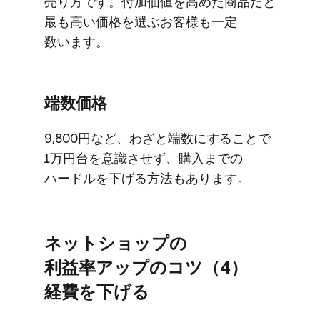
売り方です。​付加価値を​高めた​商品だと​
最も​高い​価格を​選ぶ​お客様も​一定​
数います。
端数価格
9,800円など、​わざと​端数に​する​ことで​
1万円台を​意識させず、​購入までの​
ハードルを​下げる​方​法も​あります。
ネットショップの​
利益率アップの​コツ​（4）​
経費を​下げる