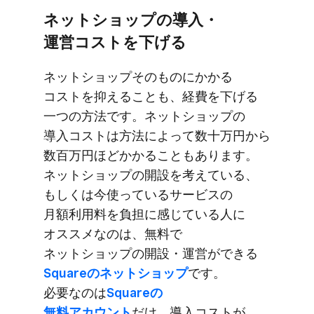
ネットショップの​導入・
運営コストを​下げる
ネットショップその​ものに​かかる​
コストを​抑える​ことも、​経費を​下げる​
一つの​方法です。​ネットショップの​
導入コストは​方法に​よって​数十万円から​
数百万円ほどかかる​こともあります。​
ネットショップの​開設を​考えている、​
もしくは​今​使っている​サービスの​
月額利用料を​負担に​感じている​人に​
オススメなのは、​無料で​
ネットショップの​開設・運営が​できる
Squareの​ネットショップ
です。​
必要なのは
​Squareの​
無料アカウント
だけ。​導入コストが​