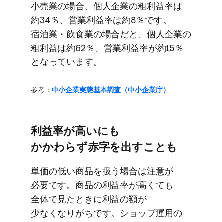
小売業の​場合、​個人企業の​粗利益率は​
約34％、​営業利益率は​約8％です。​
宿泊業・飲食業の​場合だと、​個人企業の​
粗利益は​約62％、​営業利益率が​約15％
と​なっています。
参考：
中​小企業実態基本調査​（中​小企業庁）
利益率が​高いにも​
かかわらず赤字を​出すことも
単価の​低い​商品を​扱う​場合は​注意が​
必要です。​商品の​利益率が​高くても​
全体で​見た​ときに​利益の​額が​
少なくなりがちです。​ショップ運用の​