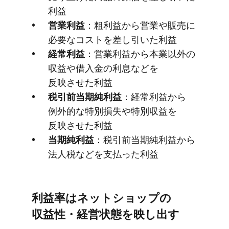
利益
営業利益
：粗利益から​営業や​販売に​
必要な​コストを​差し引いた​利益
経常利益
：営業利益から​本業以外の​
収益や​借入金の​利息などを​
反映させた​利益
税引前当期純利益
：経常利益から​
例外的な​特別損失や​特別収益を​
反映させた​利益
当期純利益
：税引前当期純利益から​
法人税などを​支払った​利益
利益率は​ネットショップの​
収益性・経営状態を​映し出す