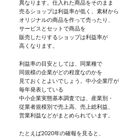
異なります。​仕入れた​商品を​そのまま​
売る​ショップは​利益率が​低く、​素材から​
オリジナルの​商品を​作って​売ったり、​
サービスと​セットで​商品を​
販売したりする​ショップは​利益率が​
高くなります。
利益率の​目安と​しては、​同業種で​
同規模の​企業が​どの​程度なのかを​
見ておくと​よいでしょう。​中小企業庁が​
毎年​発表している​
中小企業実態基本調査では、​産業別・
従業者規模別で​売上高、​売上総利益、​
営業利益などが​まとめられています。
た​とえば​2020年の​確報を​見ると、​