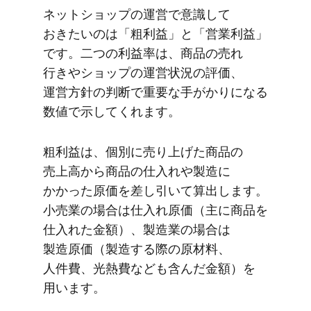
ネットショップの​運営で​意識して​
おきたいのは​「粗利益」と​「営業利益」
です。​二つの​利益率は、​商品の​売れ​
行きや​ショップの​運営状況の​評価、​
運営方​針の​判断で​重要な​手が​かりに​なる​
数値で​示してくれます。
粗利益は、​個別に​売り上げた​商品の​
売上高から​商品の​仕入れや​製造に​
かかった​原価を​差し引いて​算出します。​
小売業の​場合は​仕入れ原価​（主に​商品を​
仕入れた​金額）、​製造業の​場合は​
製造原価​（製造する​際の​原材料、​
人件費、​光熱費なども​含んだ​金額）を​
用います。