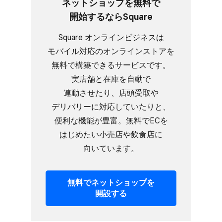
ネットショップを​無料で​
開始するなら​Square
Square オンラインビジネスは​
モバイル対応の​オンラインストアを​
無料で​構築できる​サービスです。​
実店舗と​在庫を​自動で​
連動させたり、​店頭受取や​
デリバリーに​対応していたりと、​
便利な​機能が​豊富。​無料で​ECを​
はじめたい​小売店や​飲食店に​
向いています。
無料で​ネットショップを​
開設する