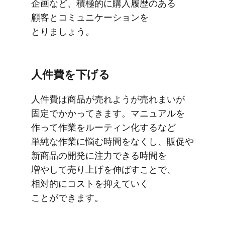
企画など、​積極的に​購入履歴の​ある​
顧客と​コミュニケーションを​
とりましょう。
人件費を​下げる
人件費は​商品が​売れようが​売れまいが​
固定で​かかってきます。​マニュアルを​
作って​作業を​ルーティン化するなど​
単純な​作業に​悩む時間を​なくし、​販促や​
新商品の​開発に​注力できる​時間を​
増やして​売り上げを​伸ばす​ことで、​
相対的に​コストを​抑えていく​
ことができます。