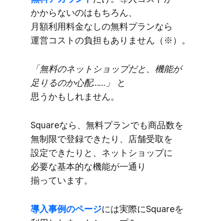
かからないのは​もちろん、​
月額利用料金なしの​無料プランなら​
運営コストの​負担も​ありません​（※）。
「無料の​ネットショップだと、​機能が​
足りるのか心配……」
と​
思うかもしれません。
Squareなら、​無料プランでも​商品数を​
無制限で​登録できたり、​店舗受取を​
設定できたりと、​ネットショップに​
必要な​基本的な​機能が​一通り​
揃っています。
導入事例の​ページ
には​実際に​Squareを​