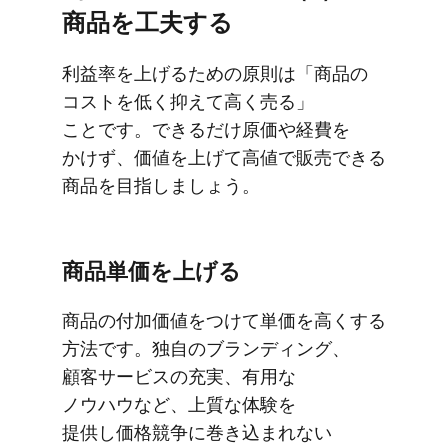
商品を​工夫する
利益率を​上げる​ための​原則は​「商品の​
コストを​低く​抑えて​高く​売る」​
ことです。​できるだけ​原価や​経費を​
かけず、​価値を​上げて​高値で​販売できる​
商品を​目指しましょう。
商品単価を​上げる
商品の​付加価値を​つけて​単価を​高く​する​
方​法です。​独自の​ブランディング、​
顧客サービスの​充実、​有用な​
ノウハウなど、​上質な​体験を​
提供し価格競争に​巻き込まれない​