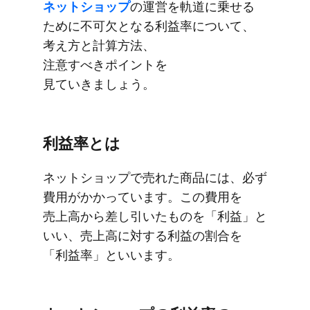
ネットショップ
の​運営を​軌道に​乗せる​
ために​不可欠と​なる​利益率に​ついて、​
考え方と​計算方​法、​
注意すべきポイントを​
見ていきましょう。
利益率とは
ネットショップで​売れた​商品には、​必ず​
費用が​かかっています。​この​費用を​
売上高から​差し引いた​ものを​「利益」と​
いい、​売上高に​対する​利益の​割合を​
「利益率」と​いいます。