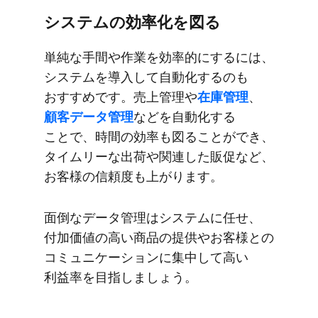
システムの​効率化を​図る
単純な​手間や​作業を​効率的に​するには、​
システムを​導入して​自動化するのも​
おすすめです。​売上管理や
​在庫管理
、
顧客データ管理
などを​自動化する​
ことで、​時間の​効率も​図る​ことができ、​
タイムリーな​出荷や​関連した​販促など、​
お客様の​信頼度も​上がります。
面倒な​データ管理は​システムに​任せ、​
付加価値の​高い​商品の​提供や​お客様との​
コミュニケーションに​集中して​高い​
利益率を​目指しましょう。