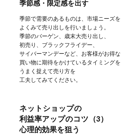
季節感・限定感を​出す
季節で​需要の​ある​ものは、​市場ニーズを​
よく​みて​売り出しを​行いましょう。​
季節の​バーゲン、​歳末大売り出し、​
初売り、​ブラックフライデー、​
サイバーマンデーなど、​お客様が​お得な​
買い物に​期待を​かけている​タイミングを​
うまく​捉えて​売り方を​
工夫してみてください。
ネットショップの​
利益率アップの​コツ​（3）​
心理的効果を​狙う