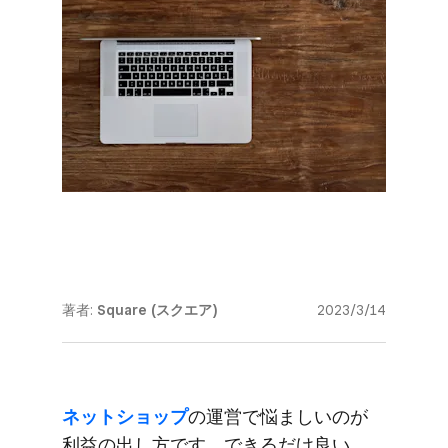
著者:
Square (スクエア)
2023/3/14
ネットショップ
の​運営で​悩ましいのが​
利益の​出し方です。​できるだけ良い​