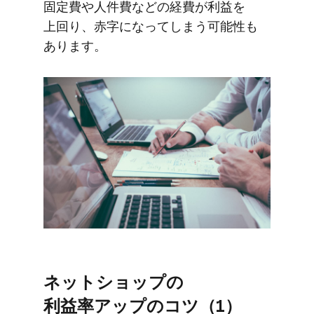
固定費や​人件費などの​経費が​利益を​
上回り、​赤字に​なってしまう​可能性も​
あります。
ネットショップの​
利益率アップの​コツ​（1）​