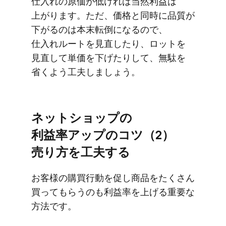
仕入れの​原価が​低ければ​当然利益は​
上がります。​ただ、​価格と​同時に​品質が​
下がるのは​本末転倒に​なるので、​
仕入れルートを​見直したり、​ロットを​
見直して​単価を​下げたりして、​無駄を​
省く​よう​工夫しましょう。
ネットショップの​
利益率アップの​コツ​（2）​
売り方を​工夫する
お客様の​購買行動を​促し商品を​たくさん​
買って​もらうのも​利益率を​上げる​重要な​
方法です。