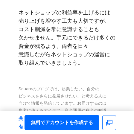
ネットショップの​利益率を​上げるには​
売り上げを​増やす工夫も​大切ですが、​
コスト削減を​常に​意識する​ことも​
欠かせません。​手元に​できるだけ​多くの​
資金が​残るよう、​両者を​日々​
意識しながら​ネットショップの​運営に​
取り​組んでいきましょう。
Squareの​ブログでは、​起業したい、​自分の​
ビジネスを​さらに​発展させたい、と​考える​人に​
向けて​情報を​発信しています。​お届けするのは​
集客に​使える​アイデア、​資金運用や​税金の​知識、​
最新の​キャッシュレス事情など。​また、​
共
無料で​アカウントを​作成する
Facebook
Square加盟店の​取材記事では、​日々​経営に​
有
向き合う​人たちの​試行錯誤の​様子や、​乗り​