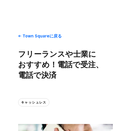
Town Squareに​戻る
フリーランスや​士業に​
おすすめ！​電話で​受注、​
電話で​決済
キャッシュレス