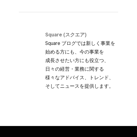
Square (スクエア)
Square ブログでは​新しく​事業を​
始める方にも、​今の​事業を​
成長させたい方にも​役立つ、​
日々の​経営・業務に​関する​
様々な​アドバイス、​トレンド、​
そして​ニュースを​提供します。