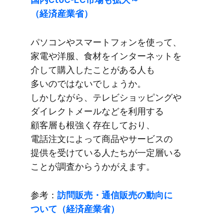
（経済産業省）
パソコンや​スマートフォンを​使って、​
家電や​洋服、​食材を​インターネットを​
介して​購入した​ことがある​人も​
多いのではないでしょうか。​
しかしながら、​テレビショッピングや​
ダイレクトメールなどを​利用する​
顧客層も​根強く​存在しており、​
電話注文に​よって​商品や​サービスの​
提供を​受けている​人たちが​一定層いる​
ことが​調査からうかが​えます。
参考：
訪問販売・通信販売の​動向に​
ついて​（経済産業省）