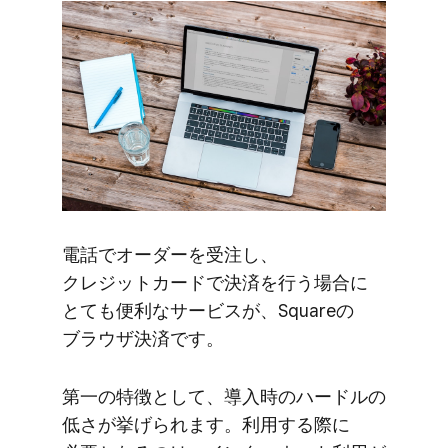
電話で​オーダーを​受注し、​
クレジットカードで​決済を​行う​場合に​
とても​便利な​サービスが、​Squareの​
ブラウザ決済です。
第一の​特徴と​して、​導入時の​ハードルの​
低さが​挙げられます。​利用する​際に​