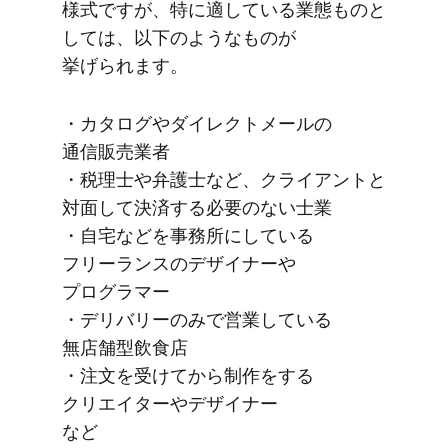
様式ですが、​特に​適している​業態ものと​
しては、​以下のような​ものが​
挙げられます。
・カタログや​ダイレクトメールの​
通信販売業者
・税理士や​弁護士など、​クライアントと​
対面して​決済する​必要の​ない​士業
・​自宅などを​事務所に​している​
フリーランスの​デザイナーや​
プログラマー
・デリバリーのみで​営業している​
無店舗型飲食店
・注文を​受けてから​制作を​する​
クリエイターや​デザイナー
など