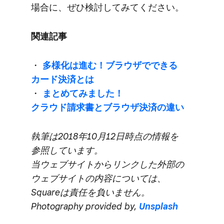
場合に、​ぜひ検討してみてください。
関連記事
・
多様化は​進む！​ブラウザで​できる​
カード決済とは
・
まとめてみました！​
クラウド請求書と​ブラウザ決済の​違い
執筆は​2018年10月12日時点の​情報を​
参照しています。​
当ウェブサイトから​リンクした​外部の​
ウェブサイトの​内容に​ついては、​
Squareは​責任を​負いません。​
Photography provided by,
Unsplash