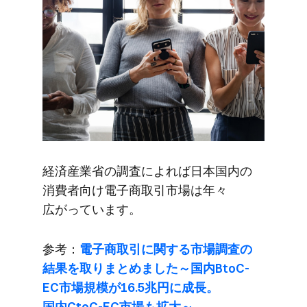
経済産業省の​調査に​よれば​日本国内の​
消費者向け電子商取引市場は​年々​
広がっています。
参考：
電子商取引に​関する​市場調査の​
結果を​取りまとめました​～国内BtoC-
EC市場規模が​16.5兆円に​成長。​
国内CtoC-EC市場も​拡大～​