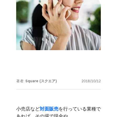
著者:
Square (スクエア)
2018/10/12
小売店など
​対面販売
を​行っている​業種で​
あれば、​その場で​現金や​