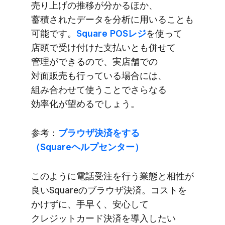
売り上げの​推移が​分かる​ほか、​
蓄積された​データを​分析に​用いる​ことも​
可能です。
​Square POSレジ
を​使って​
店頭で​受け付けた​支払いとも​併せて​
管理が​できるので、​実店舗での​
対面販売も​行っている​場合には、​
組み合わせて​使う​ことで​さらなる​
効率化が​望めるでしょう。
参考：
ブラウザ決済を​する​
（Squareヘルプセンター）
このように​電話受注を​行う​業態と​相性が​
良い​Squareの​ブラウザ決済。​コストを​
かけずに、​手早く、​安心して​
クレジットカード決済を​導入したい​