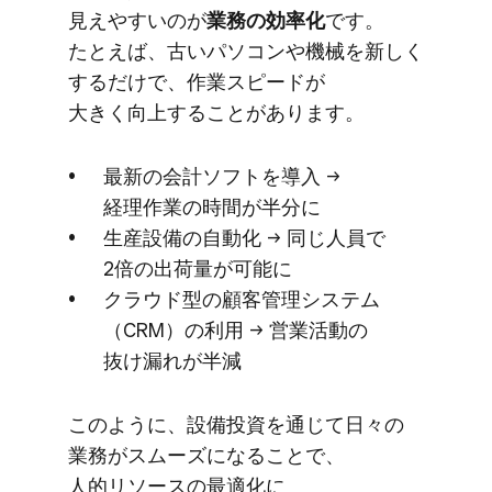
見えやすいのが
​業務の​効率化
です。​
たとえば、​古い​パソコンや​機械を​新しく​
するだけで、​作業スピードが​
大きく向上する​ことがあります。
最新の​会計ソフトを​導入 →
経理作業の​時間が​半分に
生産設備の​自動化 → 同じ​人員で​
2倍の​出荷量が​可能に
クラウド型の​顧客管理システム​
（CRM）の​利用 → 営業活動の​
抜け漏れが​半減
このように、​設備投資を​通じて​日々の​
業務が​スムーズに​なる​ことで、​
人的リソースの​最適化に​