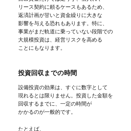
リース契約に​頼る​ケースも​ある​ため、​
返済計画が​甘いと資金繰りに​大きな​
影響を​与える​恐れも​あります。​特に、​
事業が​まだ​軌道に​乗っていない​段階での​
大規模投資は、​経営リスクを​高める​
ことにもなります。
投資回収までの​時間
設備投資の​効果は、​すぐに​数字と​して​
現れるとは​限りません。​投資した​金額を​
回収するまでに、​一定の​時間が​
かかるのが​一般的です。
た​とえば、