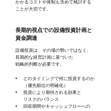
かかる​コストや​体制も​含めて​検討する​
ことが​大切です。
長期的視点での​設備投資計画と​
資金調達
設備投資は、​その​場の​勢いではなく、​
長期的な​経営計画に​基づいた​
戦略的判断が​必要です。
どの​タイミングで​何に​投資するのか​
（優先順位の​明確化）
投資に​より​期待される​効果と​
リスクの​バランス
回収期間や​キャッシュフローへの​