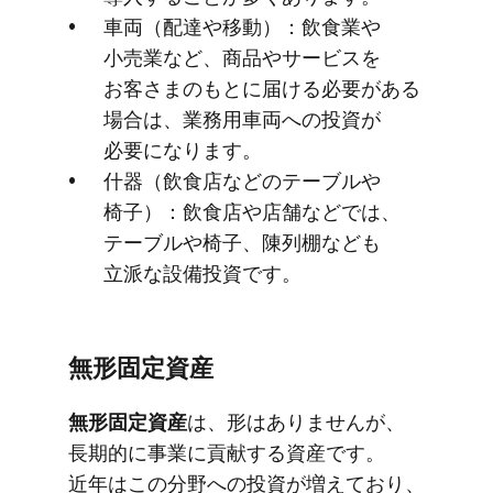
車両​（配達や​移動）​：飲​食業や​
小売業など、​商品や​サービスを​
お客さまのもとに​届ける​必要が​ある​
場合は、​業務用車両への​投資が​
必要に​なります。
什器​（飲食店などの​テーブルや​
椅子）​：飲​食店や​店舗などでは、​
テーブルや​椅子、​陳列棚なども​
立派な​設備投資です。
無形固定資産
無形固定資産
は、​形は​ありませんが、​
長期的に​事業に​貢献する​資産です。​
近年は​この​分野への​投資が​増えており、​