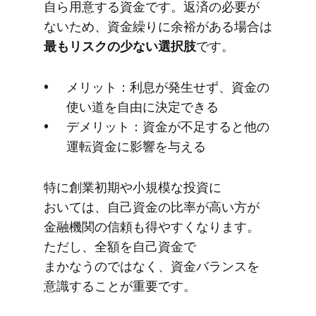
自ら用意する​資金です。​返済の​必要が​
ないため、​資金繰りに​余裕が​ある​場合は
最も​リスクの​少ない​選択肢
です。
メリット：利息が​発生せず、​資金の​
使い道を​自由に​決定できる
デメリット：資金が​不足すると​他の​
運転資金に​影響を​与える
特に​創業初期や​小規模な​投資に​
おいては、​自己資金の​比率が​高い方が​
金融機関の​信頼も​得やすくなります。​
ただし、​全額を​自己資金で​
まかなうのではなく、​資金バランスを​
意識する​ことが​重要です。