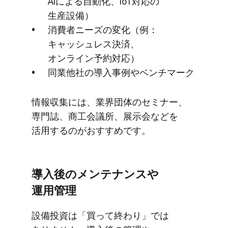
AIに​よる​自動化、​IoT対応の​
生産設備）
消費者ニーズの​変化​（例：
キャッシュレス決済、​
オンライン予約対応）
同業他社の​導入事例や​ベンチマーク
情報収集には、​業界団体の​セミナー、​
専門誌、​商工会議所、​展示会などを​
活用するのが​おすすめです。
導入後の​メンテナンスや​
運用管理
設備投資は​「買って​終わり」では​