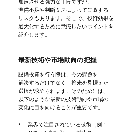
加速させる​強力な​手段ですが、​
準備不足や​判断ミスに​よって​失敗する​
リスクも​あります。​そこで、​投資効果を​
最大化する​ために​意識したい​ポイントを​
紹介します。
最新技術や​市場動向の​把握
設備投資を​行う際は、​今の​課題を​
解決するだけでなく、​将来を​見据えた​
選択が​求められます。​その​ためには、​
以下のような​最新の​技術動向や​市場の​
変化に​目を​向ける​ことが​重要です。
業界で​注目されている​技術​（例：