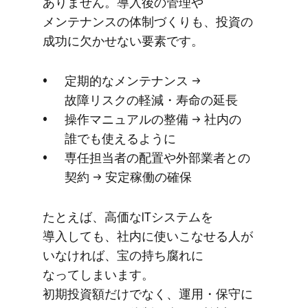
ありません。​導入後の​管理や​
メンテナンスの​体制づくりも、​投資の​
成功に​欠かせない​要素です。
定期的な​メンテナンス →
故障リスクの​軽減・寿命の​延長
操作マニュアルの​整備 → 社内の​
誰でも​使えるように
専任担当者の​配置や​外部​業者との​
契約 → 安定稼働の​確保
た​とえば、​高価な​ITシステムを​
導入しても、​社内に​使いこなせる​人が​
いなければ、​宝の​持ち腐れに​
なってしまいます。​
初期投資額だけでなく、​運用・保守に​