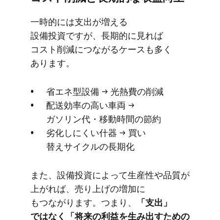
一時的には​支出が​増える​
設備投資ですが、​長期的に​見れば​
コスト削減に​つながる​ケースも​多く​
あります。
省エネ型設備 → 光熱費の​削減
配送効率の​高い​車両 →
ガソリン代・移動時間の​節約
劣化しにくい什器 → 買い​
替えサイクルの​長期化
また、​設備投資に​よって​生産性や​品質が​
上がれば、​売り上げの​増加に​
もつながります。​つまり、
​「支出」
ではなく​「将来の​利益を​生み出すための​