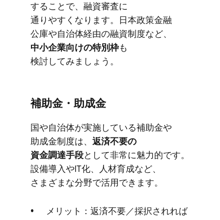
する​ことで、​融資審査に​
通りやすくなります。​日本政策金融​
公庫や​自治体​経由の​融資制度など、
中小企業向けの​特別枠
も​
検討してみましょう。
補助金・助成金
国や​自治体が​実施している​補助金や​
助成金制度は、
​返済不要の​
資金調達手段
と​して​非常に​魅力的です。​
設備導入や​IT化、​人材育成など、​
さまざまな​分野で​活用できます。
メリット：返済不要／採択されれば​