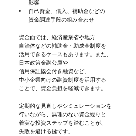
影響
自己資金、​借入、​補助金などの​
資金調達手段の​組み合わせ
資金面では、​経済産業省や​地方​
自治体などの​補助金・助成金制度を​
活用できる​ケースも​あります。​また、​
日本政策金融​公庫や​
信用保証協会付き融資など、​
中小企業向けの​融資制度を​活用する​
ことで、​資金負担を​軽減できます。
定期的な​見直しや​シミュレーションを​
行いながら、​無理の​ない​資金繰りと​
着実な​投資ステップを​踏むことが、​
失敗を​避ける​鍵です。