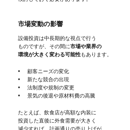
市場変動の​影響
設備投資は​中長期的な​視点で​行う​
ものですが、​その間に
​市場や​業界の​
環境が​大きく​変わる​可能性
も​あります。
顧客ニーズの​変化
新たな​競合の​出現
法制度や​規制の​変更
景気の​後退や​原材料費の​高騰
た​とえば、​飲食店が​高額な​内装に​
投資した​直後に​外食需要が​大きく​
減少すれば、​計画通りの​売り上げが​