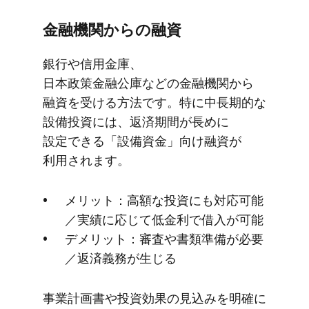
金融機関からの​融資
銀行や​信用金庫、​
日本政策金融公庫などの​金融機関から​
融資を​受ける​方​法です。​特に​中長期的な​
設備投資には、​返済期間が​長めに​
設定できる​「設備資金」​向け融資が​
利用されます。
メリット：高額な​投資にも​対応可能
／実績に​応じて​低金利で​借入が​可能
デメリット：審査や​書類準備が​必要
／返済義務が​生じる
事業計画書や投資効果の​見込みを​明確に​