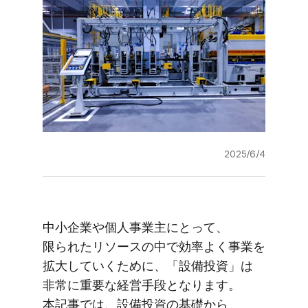
2025/6/4
中​小企業や​個人事業主に​とって、​
限られた​リソースの​中で​効率よく​事業を​
拡大していく​ために、​「設備投資」は​
非常に​重要な​経営手段と​なります。​
本記事では、​設備投資の​基礎から​