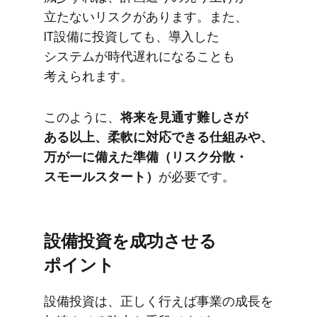
立たないリスクが​あります。​また、​
IT設備に​投資しても、​導入した​
システムが​時代遅れに​なることも​
考えられます。
このように、
​将来を​見通す難しさが​
ある以上、​柔軟に​対応できる​仕組みや、​
万が​一に​備えた​準備​（リスク分散・
スモールスタート）
が​必要です。
設備投資を​成功させる​
ポイント
設備投資は、​正しく​行えば​事業の​成長を​