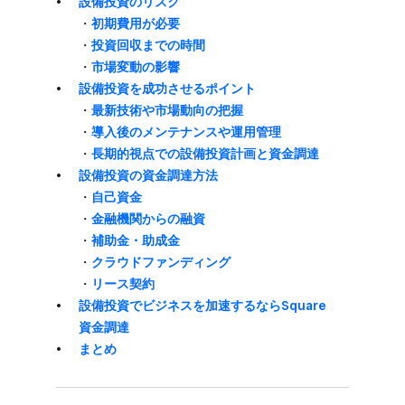
設備投資の​リスク
・
初期費用が​必要
・
投資回収までの​時間
・
市場変動の​影響
設備投資を​成功させる​ポイント
・
​最新技術や​市場動向の​把握
・
導入後の​メンテナンスや​運用管理
・
​長期的視点での​設備投資計画と​資金調達
設備投資の​資金調達方​法
・
​自己資金
・
金融機関からの​融資
・
補助金・助成金
・
クラウドファンディング
・
リース契約
設備投資で​ビジネスを​加速するなら​Square
資金調達
まとめ