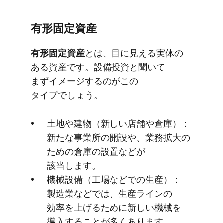
有形固定資産
有形固定資産
とは、​目に​見える​実体の​
ある​資産です。​設備投資と​聞いて​
まずイメージするのが​この​
タイプでしょう。
土地や​建物​（新しい​店舗や​倉庫）​：
新たな​事業所の​開設や、​業務拡大の​
ための​倉庫の​設置などが​
該当します。
機械設備​（工場などでの​生産）​：
製造業などでは、​生産ラインの​
効率を​上げる​ために​新しい​機械を​
導入する​ことが​多く​あります。