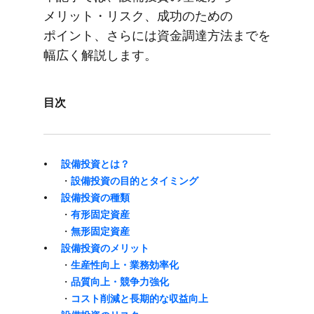
メリット・リスク、​成功の​ための​
ポイント、​さらには​資金調達方​法までを​
幅広く​解説します。
目次
設備投資とは？
・
設備投資の​目的と​タイミング
設備投資の​種類
・
​有形固定資産
・
無形固定資産
設備投資の​メリット
・
​生産性向上・業務効率化
・
品質向上・競争力強化
・
コスト削減と​長期的な​収益向上