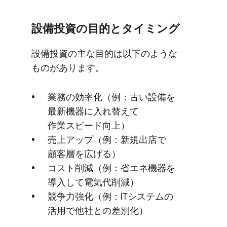
設備投資の​目的と​タイミング
設備投資の​主な​目的は​以下のような​
ものが​あります。
業務の​効率化​（例：古い​設備を​
最新機器に​入れ替えて​
作業スピード向上）
売上アップ​（例：新規出店で​
顧客層を​広げる）
コスト削減​（例：省エネ機器を​
導入して​電気代削減）
競争力強化​（例：ITシステムの​
活用で​他社との​差別化）