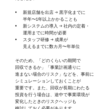
新規店舗を​出店 → 黒字化までに​
半年〜1年以上​かかる​ことも
新システムの​導入 → 社内の​定着・
運用までに​時間が​必要
スタッフ研修 → 成果が​
見えるまでに​数カ月〜年単位
その​ため、​「どの​くらいの​期間で​
回収できるか」​「事業計画通りに​
進まない​場合の​リスク」などを、​事前に​
シミュレーションしておく​ことが​
重要です。​また、​回収が​長期に​わたる​
投資を​行う​場合は、​途中で​事業環境が​
変化した​ときの​リスクヘッジも​
検討しておく​必要が​あります。