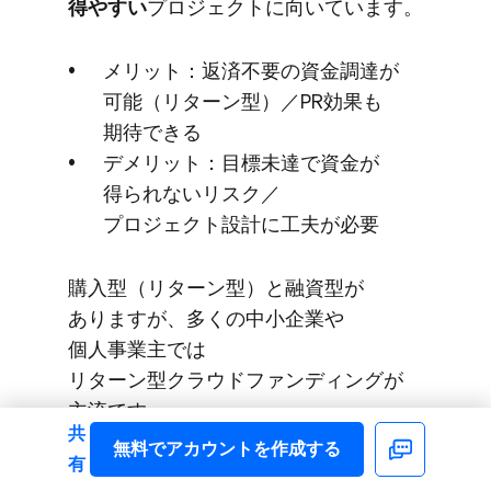
得やすい
​プロジェクトに​向いています。
メリット：返済不要の​資金調達が​
可能​（リターン型）​／PR効果も​
期待できる
デメリット：目標未達で​資金が​
得られないリスク／
プロジェクト設計に​工夫が​必要
購入型​（リターン型）と​融資型が​
ありますが、​多くの​中小企業や​
個人事業主では​
リターン型クラウドファンディングが​
主流です。
共
無料で​アカウントを​作成する
Facebook
有