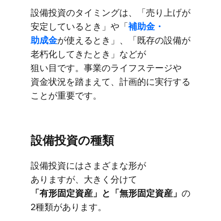
設備投資の​タイミングは、​「売り上げが​
安定している​とき」や​「
補助金・
助成金
が​使える​とき」、​「既存の​設備が​
老朽化してきた​とき」などが​
狙い目です。​事業の​ライフステージや​
資金状況を​踏まえて、​計画的に​実行する​
ことが​重要です。
設備投資の​種類
設備投資には​さまざまな​形が​
ありますが、​大きく​分けて
「有形固定資産」と​「無形固定資産」
の​
2種類が​あります。