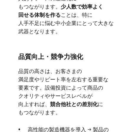
もつながります。
​少人数で​効率よく​
回せる​体制を​作る
​ことは、​特に​
人手不足に​悩む中​小企業に​とって​大きな​
武器と​なります。
品質向上・競争力強化
品質の​高さは、​お客さまの​
満足度やリピート率を​左右する​重要な​
要素です。​設備投資に​よって​商品の​
クオリティや​サービスレベルが​
向上すれば、
​競合他社との​差別化
に​
もつながります。
高性能の​製造機器を​導入 → 製品の​