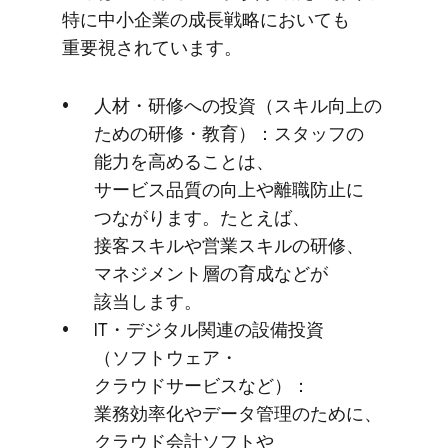
特に​中小企業の​成長戦略に​おいても​
重要視されています。
人材・研修への​投資​（スキル向上の​
ための​研修・教育）​：スタッフの​
能力を​高める​ことは、​
サービス品質の​向上や​離職防止に​
つながります。​たとえば、​
接客スキルや​営業スキルの​研修、​
マネジメント層の​育成などが​
該当します。
IT・​デジタル関連の​設備投資​
（ソフトウェア・
クラウドサービスなど）​：
業務効率化や​データ管理の​ために、​
クラウド会計ソフトや​