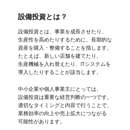
設備投資とは？
設備投資とは、​事業を​成長させたり、​
生産性を​高めたりする​ために、​長期的な​
資産を​購入・整備する​ことを​指します。​
たとえば、​新しい​店舗を​建てたり、​
生産機械を​入れ替えたり、​ITシステムを​
導入したりする​ことが​該当します。
中​小企業や​個人事業主に​とっては、​
設備投資は​重要な​経営判断の​一つです。​
適切な​タイミングと​内容で​行う​ことで、​
業務効率の​向上や売上拡大に​つながる​
可能性が​あります。