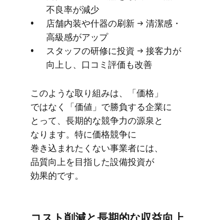
不良率が​減少
店舗内装や​什器の​刷新 → 清潔感・
高級感が​アップ
スタッフの​研修に​投資 → 接客力が​
向上し、​口コミ評価も​改善
このような​取り組みは、​「価格」
ではなく​「価値」で​勝負する​企業に​
とって、​長期的な​競争力の​源泉と​
なります。​特に​価格競争に​
巻き込まれたくない​事業者には、​
品質向上を​目指した​設備投資が​
効果的です。
コスト削減と​長期的な​収益向上