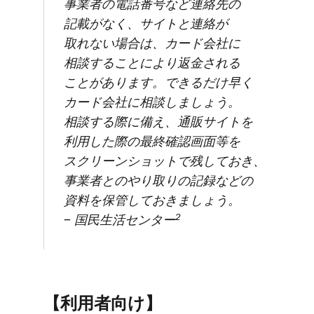
事業者の​電話番号など​連絡先の​
記載が​なく、​サイトと​連絡が​
取れない​場合は、​カード会社に​
相談する​ことに​より​返金される​
ことがあります。​できるだけ​早く​
カード会社に​相談しましょう。​
相談する​際に​備え、​通販サイトを​
利用した​際の​最終確認画面等を​
スクリーンショットで​残して​おき、​
事業者との​やり取りの​記録などの​
資料を​保管して​おきましょう。
2
– 国民生活センター
【利用者向け】