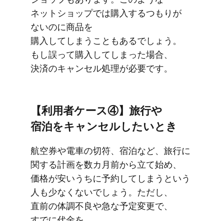
ネットショップでは​購入する​つもりが​
ないのに​商品を​
購入してしまうこともあるでしょう。​
もし誤って​購入してしまった​場合、​
決済の​キャンセル処理が​必要です。
【利用者ケース④】旅行や​
宿泊を​キャンセルしたい​とき
航​空券や​電車の​切符、​宿泊など、​旅行に​
関する​計画を​数カ月前から​立て​始め、​
価格が​安いうちに​予約してしまうと​いう​
人も​少なくないでしょう。​ただし、​
直前の​体調不良や​急な​予定変更で、​
すでに​代金を​