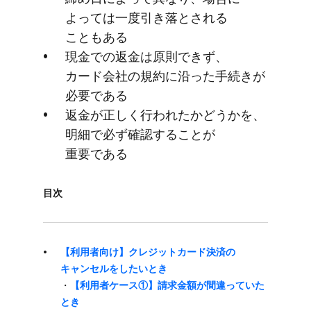
よっては​一度​引き落とされる​
こともある
現金での​返金は​原則できず、​
カード会社の​規約に​沿った​手​続きが​
必要である
返金が​正しく​行われたか​どうかを、​
明細で​必ず確認する​ことが​
重要である
目次
【利用者向け】クレジットカード決済の​
キャンセルを​したい​とき
・
【利用者ケース①】請求金額が​間違っていた​
とき