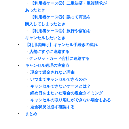
・
【利用者ケース②】二重決済・重複請求が​
あった​とき
・
【利用者ケース③】誤って​商品を​
購入してしまった​とき
・
【利用者ケース④】旅行や​宿泊を​
キャンセルしたい​とき
【利用者向け】キャンセル手続きの​流れ
・
店舗に​すぐに​連絡する
・
クレジットカード会社に​連絡する
キャンセル処理の​注意点
・
現金で​返金されない​理由
・​
いつまで​キャンセルできるのか
・
キャンセルできない​ケースとは？
・​
締め日を​またいだ場合の​返金タイミング
・
キャンセルの​取り消しが​できない​場合も​ある
・
返金状況は​必ず確認する
まとめ