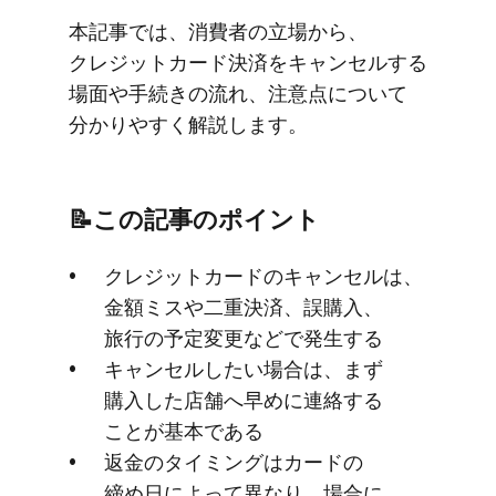
本記事では、​消費者の​立場から、​
クレジットカード決済を​キャンセルする​
場面や​手続きの​流れ、​注意点に​ついて​
分かりやすく​解説します。
📝この​記事の​ポイント
クレジットカードの​キャンセルは、​
金額ミスや​二重決済、​誤購入、​
旅行の​予定変更などで​発生する
キャンセルしたい​場合は、​まず​
購入した​店舗へ​早めに​連絡する​
ことが​基本である
返金の​タイミングは​カードの​
締め日に​よって​異なり、​場合に​