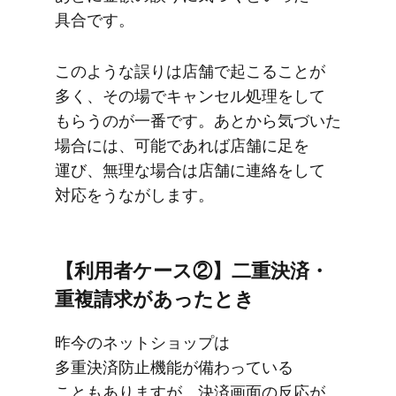
具合です。
このような​誤りは​店舗で​起こる​ことが​
多く、​その場で​キャンセル処理を​して​
もらうのが​一番です。​あとから​気づいた​
場合には、​可能で​あれば​店舗に​足を​
運び、​無理な​場合は​店舗に​連絡を​して​
対応を​うなが​します。
【利用者ケース②】二重決済・
重複請求が​あった​とき
昨今の​ネットショップは​
多重決済防止機能が​備わっている​
こともありますが、​決済画面の​反応が​