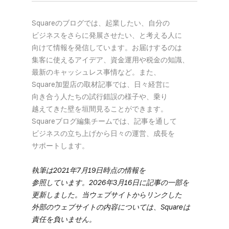
Squareの​ブログでは、​起業したい、​自分の​
ビジネスを​さらに​発展させたい、と​考える​人に​
向けて​情報を​発信しています。​お届けするのは​
集客に​使える​アイデア、​資金運用や​税金の​知識、​
最新の​キャッシュレス事情など。​また、​
Square加盟店の​取材記事では、​日々​経営に​
向き合う​人たちの​試行錯誤の​様子や、​乗り​
越えてきた壁を​垣間見る​ことができます。​
Squareブログ編集チームでは、​記事を​通して​
ビジネスの​立ち上げから​日々の​運営、​成長を​
サポートします。
執筆は​2021年7月19日時点の​情報を​
参照しています。​2026年3月16日に​記事の​一部を​
更新しました。​当ウェブサイトから​リンクした​
外部の​ウェブサイトの​内容に​ついては、​Squareは​
責任を​負いません。