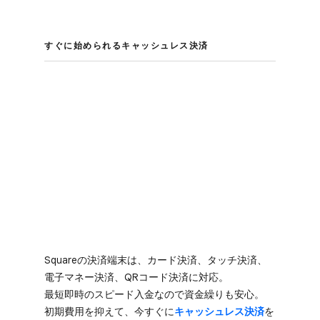
すぐに​始められる​キャッシュレス決済
Squareの​決済端末は、​カード決済、​タッチ決済、​
電子マネー決済、​QRコード決済に​対応。​
最短即時の​スピード入金なので​資金繰りも​安心。​
初期費用を​抑えて、​今すぐに
​キャッシュレス決済
を​