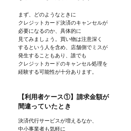
まず、​どのような​ときに​
クレジットカード決済の​キャンセルが​
必要に​なるのか、​具体的に​
見てみましょう。​買い物は​注意深く​
すると​いう​人を​含め、​店舗側で​ミスが​
発生する​ことも​あり、​誰でも​
クレジットカードの​キャンセル処理を​
経験する​可能性が​十分あります。
【利用者ケース①】請求金額が​
間違っていた​とき
決済代行サービスが​増える​なか、​
中小事業者も​気軽に​