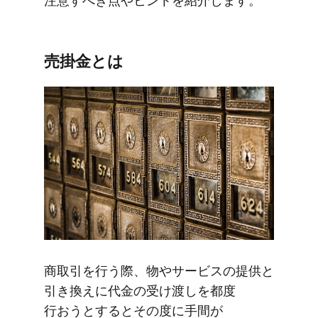
注意すべき点や​ヒントを​紹介します。
売掛金とは
商取引を​行う際、​物や​サービスの​提供と​
引き換えに​代金の​受け渡しを​都度​
行おうと​すると​その​度に​手間が​