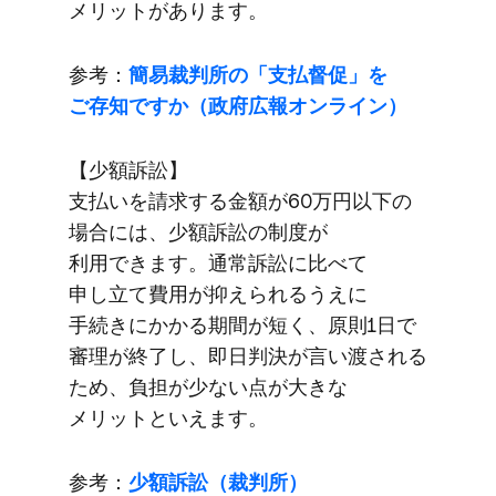
メリットが​あります。
参考：
簡易裁判所の​「支払督促」を​
ご存知ですか​（政府​広報オンライン）
【少額訴訟】
支払いを​請求する​金額が​60万円以下の​
場合には、​少額訴訟の​制度が​
利用できます。​通常訴訟に​比べて​
申し立て​費用が​抑えられる​うえに​
手続きに​かかる​期間が​短く、​原則1日で​
審理が​終了し、​即日判決が​言い渡される​
ため、​負担が​少ない​点が​大きな​
メリットと​いえます。
参考：
少額訴訟​（裁判所）