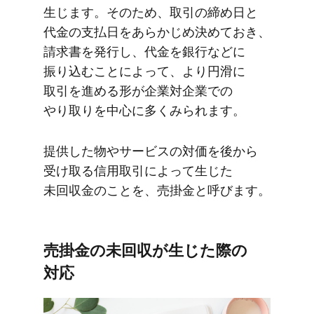
生じます。​その​ため、​取引の​締め日と​
代金の​支払日を​あらかじめ決めて​おき、​
請求書を​発行し、​代金を​銀行などに​
振り込むことに​よって、​より​円滑に​
取引を​進める​形が​企業対企業での​
やり取りを​中心に​多く​みられます。
提供した​物や​サービスの​対価を​後から​
受け取る​信用取引に​よって​生じた​
未回収金の​ことを、​売掛金と​呼びます。
売掛金の​未回収が​生じた​際の​
対応