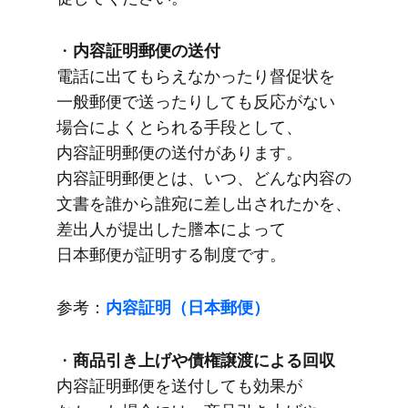
・
内容証明郵便の​送付
電話に​出て​もらえなかったり督促状を​
一般郵便で​送ったりしても​反応が​ない​
場合に​よくとられる​手段と​して、​
内容証明郵便の​送付が​あります。​
内容証明郵便とは、​いつ、​どんな​内容の​
文書を​誰から​誰宛に​差し出されたかを、​
差出人が​提出した​謄本に​よって​
日本郵便が​証明する​制度です。
参考：
内容証明​（日本郵便）
・
商品引き上げや​債権譲渡に​よる​回収
内容証明郵便を​送付しても​効果が​