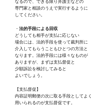
なるので、​できる​限り弁護士などの​
専門家と​相談の​うえで​実行するように​
してください。
・
法的手段に​よる​回収
どうしても​相手が​支払に​応じない​
場合には、​法的手段を​使って​裁判所に​
介入して​もらうことも​ひとつの​方​法と​
なります。​法的手段には​様々な​ものが​
ありますが、​まずは​支払督促と​
少額訴訟を​検討してみると​
よいでしょう。
【支払督促】
内容証明郵便の​次に​取る​手段と​して​よく​
用いられるのが​支払督促です。​