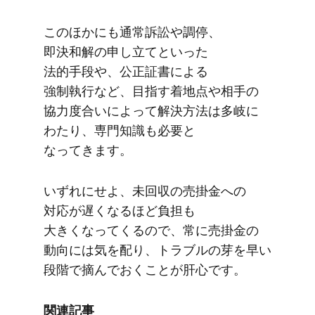
この​ほかにも​通常訴訟や​調停、​
即決和解の​申し立てと​いった​
法的手段や、​公正証書に​よる​
強制執行など、​目指す着地点や​相手の​
協力度合いに​よって​解決方​法は​多岐に​
わたり、​専門知識も​必要と​
なってきます。
いずれに​せよ、​未回収の​売掛金への​
対応が​遅くなる​ほど​負担も​
大きくなってくるので、​常に​売掛金の​
動向には​気を​配り、​トラブルの​芽を​早い​
段階で​摘んで​おくことが​肝心です。
関連記事