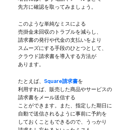
先方に​確認を​取ってみましょう。
このような​単純な​ミスに​よる​
売掛金未回収の​トラブルを​減らし、​
請求書の​発行や​代金の​支払いを​より​
スムーズに​する​手段の​ひとつと​して、​
クラウド請求書を​導入する​方​法が​
あります。
た​とえば、
​Square請求書
を​
利用すれば、​販売した​商品や​サービスの​
請求書を​メール送信する​
ことができます。​また、​指定した​期日に​
自動で​送信されるように​事前に​予約を​
しておくことも​できるので、​うっかり​
請求を​し忘れると​いった​ミスも​