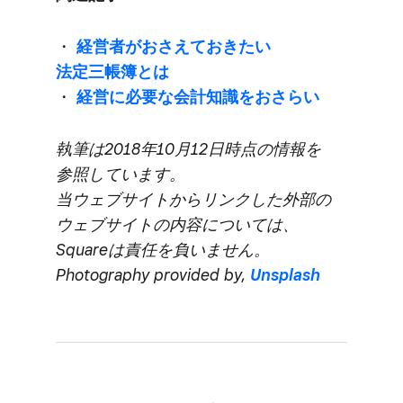
・
経営者が​おさえて​おきたい​
法定三帳簿とは
・
経営に​必要な​会計知識を​おさら​い
執筆は​2018年10月12日時点の​情報を​
参照しています。​
当ウェブサイトから​リンクした​外部の​
ウェブサイトの​内容に​ついては、​
Squareは​責任を​負いません。​
Photography provided by,
Unsplash