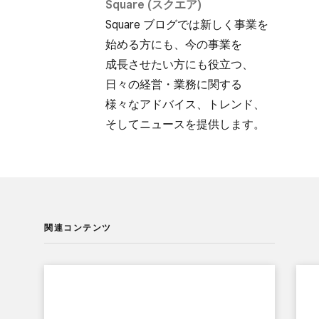
Square (スクエア)
Square ブログでは​新しく​事業を​
始める方にも、​今の​事業を​
成長させたい方にも​役立つ、​
日々の​経営・業務に​関する​
様々な​アドバイス、​トレンド、​
そして​ニュースを​提供します。
関連コンテンツ