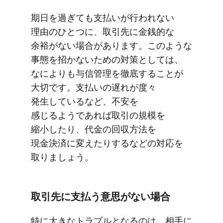
期日を​過ぎても​支払いが​行われない​
理由の​ひとつに、​取引先に​金銭的な​
余裕が​ない​場合が​あります。​このような​
事態を​招かないための​対策と​しては、​
なに​よりも​与信管理を​徹底する​ことが​
大切です。​支払いの​遅れが​度々​
発生しているなど、​不安を​
感じるようであれば​取引の​規模を​
縮小したり、​代金の​回収方​法を​
現金決済に​変えたりするなどの​対応を​
取りましょう。
取引先に​支払う​意思が​ない​場合
特に​大きな​トラブルと​なるのは、​相手に​