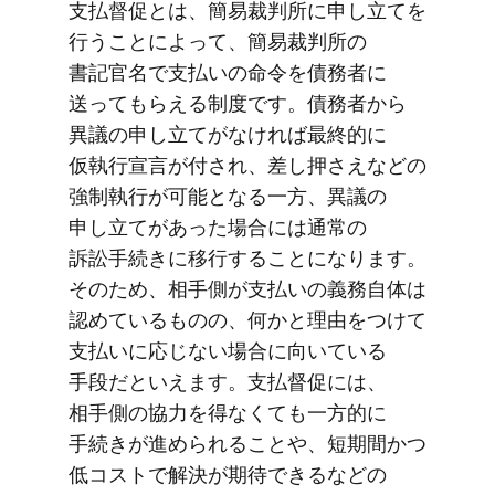
支払督促とは、​簡易裁判所に​申し立てを​
行うことに​よって、​簡易裁判所の​
書記官名で​支払いの​命令を​債務者に​
送って​もらえる​制度です。​債務者から​
異議の​申し立てがなければ​最終的に​
仮執行宣言が​付され、​差し押さえなどの​
強制執行が​可能と​なる​一方、​異議の​
申し立てが​あった​場合には​通常の​
訴訟手続きに​移行する​ことになります。​
その​ため、​相手側が​支払いの​義務自体は​
認めている​ものの、​何かと​理由を​つけて​
支払いに​応じない​場合に​向いている​
手段だと​いえます。​支払督促には、​
相手側の​協力を​得なくても​一方​的に​
手続きが​進められる​ことや、​短期間かつ​
低コストで​解決が​期待できるなどの​