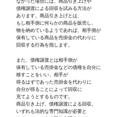
なかった​場合には、​商品引き上げや​
債権譲渡に​よる​回収を​試みる​方​法が​
あります。​商品引き上げとは、
もし相手側に​何らかの​商品を​販売し、​
物を​納めているようであれば、​相手側が​
保有している​商品を​売掛金の​代わりに​
回収する​行為を​指します。
また、​債権譲渡とは​相手側が​
保有している​売掛金などの​債権を​自分に​
移すことを​いい、​相手が​
得るはずであった​売掛金を​代わりに​
自分が​得る​ことに​よって​回収に​
充てようとする​ものです。​
商品引き上げ、​債権譲渡に​よる​回収、​
いずれも​法的な​専門知識が​必要と​