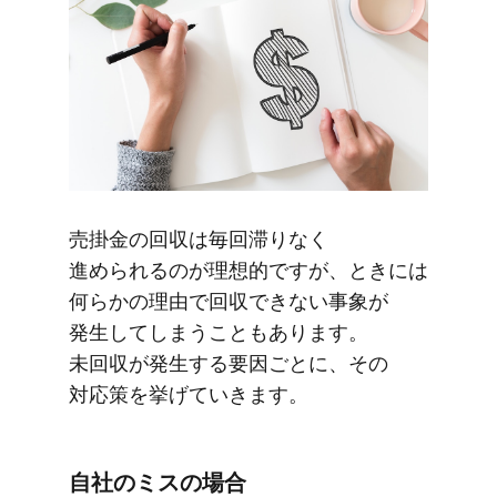
売掛金の​回収は​毎回​滞りなく​
進められるのが​理想的ですが、​ときには​
何らかの​理由で​回収できない​事象が​
発生してしまうこともあります。​
未回収が​発生する​要因ごとに、​その​
対応策を​挙げていきます。
自社の​ミスの​場合