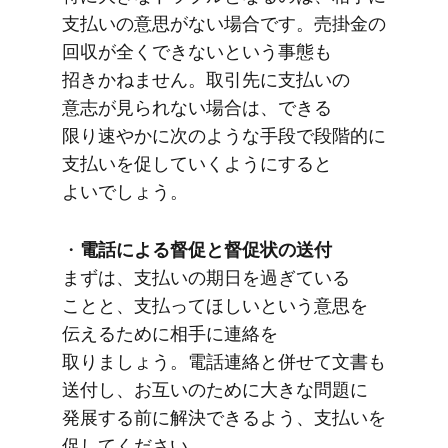
支払いの​意思が​ない​場合です。​売掛金の​
回収が​全く​できないと​いう​事態も​
招きかねません。​取引先に​支払いの​
意志が​見られない​場合は、​できる​
限り速やかに​次のような​手段で​段階的に​
支払いを​促していく​ように​すると​
よいでしょう。
・
電話に​よる​督促と​督促状の​送付
まずは、​支払いの​期日を​過ぎている​
ことと、​支払って​ほしいと​いう​意思を​
伝える​ために​相手に​連絡を​
取りましょう。​電話連絡と​併せて​文書も​
送付し、​お互いの​ために​大きな​問題に​
発展する​前に​解決できるよう、​支払いを​
促してください。