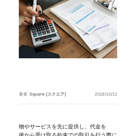
著者:
Square (スクエア)
2018/10/12
物や​サービスを​先に​提供し、​代金を​
後から​受け取る​約束での​取引を​行う際に​