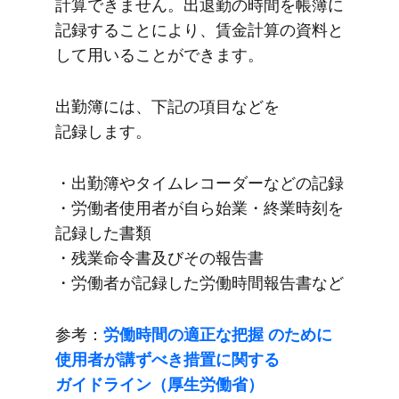
計算できません。​出退勤の​時間を​帳簿に​
記録する​ことに​より、​賃金計算の​資料と​
して​用いる​ことができます。
出勤簿には、​下記の​項目などを​
記録します。
・出勤簿や​タイムレコーダーなどの​記録
・労働者使用者が​自ら始業・終業時刻を​
記録した​書類
・残業命令書及び​その​報告書
・労働者が​記録した​労働時間報告書など
参考：
労働時間の​適正な​把握 の​ために​
使用者が​講ずべき措置に​関する​
ガイドライン​（厚生労働省）