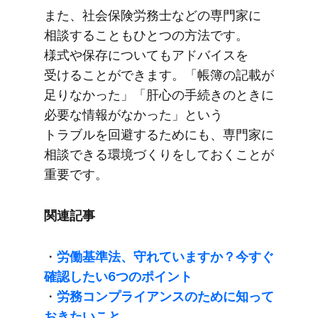
また、​社会保険労務士などの​専門家に​
相談する​ことも​ひとつの​方法です。​
様式や​保存に​ついても​アドバイスを​
受ける​ことができます。​「帳簿の​記載が​
足りなかった」​「肝心の​手続きの​ときに​
必要な​情報が​なかった」と​いう​
トラブルを​回避する​ためにも、​専門家に​
相談できる​環境づくりを​しておく​ことが​
重要です。
関連記事
・
労働基準法、​守れていますか？​今すぐ​
確認したい​6つの​ポイント
・
労務コンプライアンスの​ために​知って​
おきたい​こと