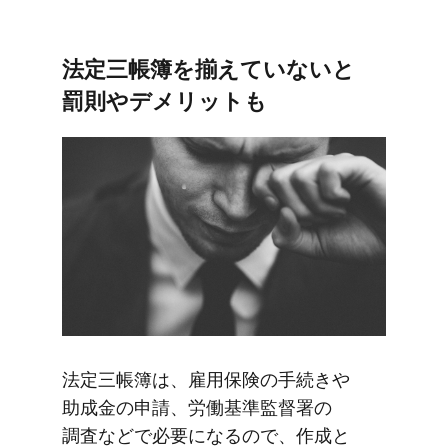
法定三帳簿を​揃えていないと​
罰則や​デメリットも
法定三帳簿は、​雇用保険の​手続きや​
助成金の​申請、​労働基準監督署の​
調査などで​必要に​なるので、​作成と​