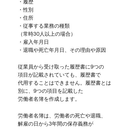
・履歴
・性別
・住所
・従事する​業務の​種類​
（常時30人以上の​場合）​
・雇入年月​日
・​退職や​死亡年月日、​その​理由や​原因
従業員から​受け取った​履歴書に​9つの​
項目が​記載されていても、​履歴書で​
代用する​ことは​できません。​履歴書とは​
別に、​9つの​項目を​記載した​
労働者名簿を​作成します。
労働者名簿は、​労働者の​死亡や​退職、​
解雇の​日から​3年間の​保存義務が​