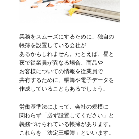
業務を​スムーズに​する​ために、​独自の​
帳簿を​設置している​会社が​
あるかもしれません。​たとえば、​昼と​
夜で​従業員が​異なる​場合、​商品や​
お客様に​ついての​情報を​従業員で​
共有する​ために、​帳簿や​電子データを​
作成している​こともあるでしょう。
労働基準法に​よって、​会社の​規模に​
関わらず​「必ず​設置してください」と​
義務づけられている​帳簿が​あります。​
これらを​「法定三帳簿」と​いいます。