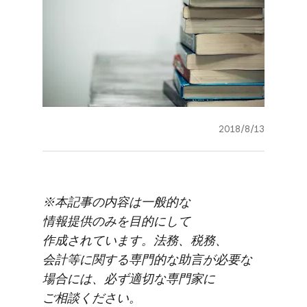
2018/8/13
※本記事の​内容は​一般的な​
情報提供のみを​目的に​して​
作成されています。​法務、​税務、​
会計等に​関する​専門的な​助言が​必要な​
場合には、​必ず​適切な​専門家に​
ご相談ください。