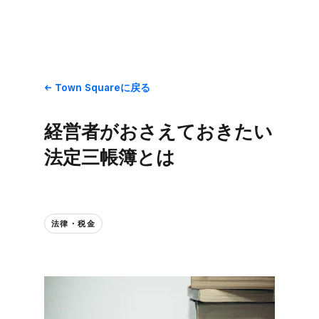
Town Squareに​戻る
経営者が​おさえて​おきたい​
法定三帳簿とは​
法律・税金