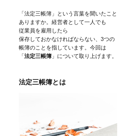
「法定三帳簿」と​いう​言葉を​聞いた​こと​
ありますか。​経営者と​して​一人でも​
従業員を​雇用したら​
保存しておかなければならない、​3つの​
帳簿の​ことを​指しています。​今回は​
「
法定三帳簿
」に​ついて​取り上げます。
法定三帳簿とは