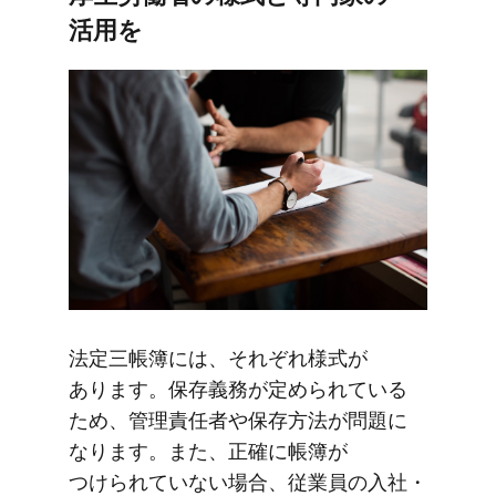
活用を
法定三帳簿には、​それぞれ様式が​
あります。​保存義務が​定められている​
ため、​管理責任者や​保存方​法が​問題に​
なります。​また、​正確に​帳簿が​
つけられていない​場合、​従業員の​入社・​