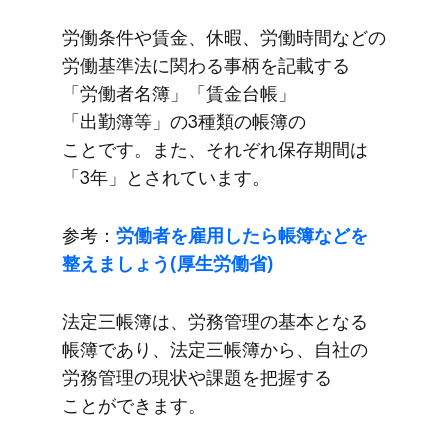
労働条件や​賃金、​休暇、​労働時間などの​
労働基準法に​関わる​事柄を​記載する​
「労働者名簿」​「賃金台帳」​
「出勤簿等」の​3種類の​帳簿の​
ことです。​また、​それぞれ保存期間は​
「3年」と​されています。
参考：
労働者を​雇用したら​帳簿などを​
整えましょう​(厚生労働省)
法定三帳簿は、​労務管理の​基本と​なる​
帳簿であり、​法定三帳簿から、​自社の​
労務管理の​現状や​課題を​把握する​
ことができます。