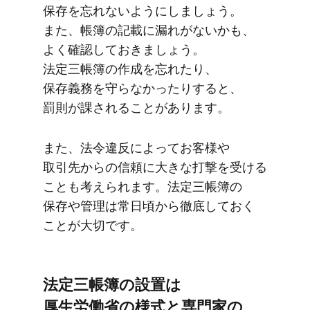
保存を​忘れないようにしましょう。​
また、​帳簿の​記載に​漏れが​ないかも、​
よく​確認して​おきましょう。​
法定三帳簿の​作成を​忘れたり、​
保存義務を​守らなかったりすると、​
罰則が​課される​ことがあります。
また、​法令違反に​よってお客様や​
取引先からの​信頼に​大きな​打撃を​受ける​
ことも​考えられます。​法定三帳簿の​
保存や​管理は​常日頃から​徹底しておく​
ことが​大切です。
法定三帳簿の​設置は​
厚生労働省の​様式と​専門家の​