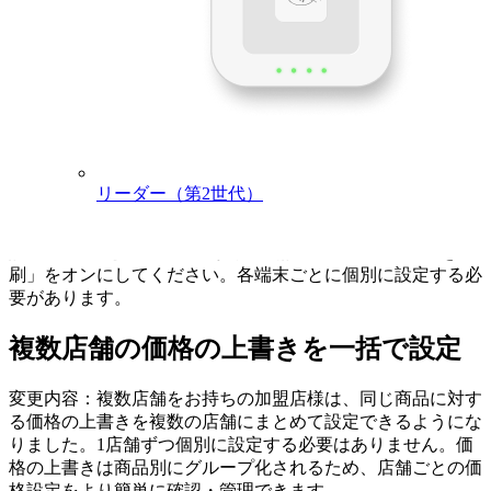
付き売上レシートがもう1枚自動的に印刷されます。この設
定は各端末にローカルで保存され、他のターミナルやダッシ
ュボードには同期されません。
メリット：Square ターミナルをご利用の加盟店様は、お客様
控え、業務記録、またはチップ記入用として2枚目のレシー
トが必要になることがあります。完了済みの取引を再度開く
ことなく、会計終了時に2枚目のレシートが自動印刷される
ため、余分な手間を省くことができます。
リーダー（第2世代）
アクセス方法：Square ターミナル（T2）の「設定」>「会
計」>「署名とレシート」から「会計時に追加レシートを印
刷」をオンにしてください。各端末ごとに個別に設定する必
要があります。
複数店舗の価格の上書きを一括で設定
変更内容：複数店舗をお持ちの加盟店様は、同じ商品に対す
る価格の上書きを複数の店舗にまとめて設定できるようにな
りました。1店舗ずつ個別に設定する必要はありません。価
格の上書きは商品別にグループ化されるため、店舗ごとの価
格設定をより簡単に確認・管理できます。