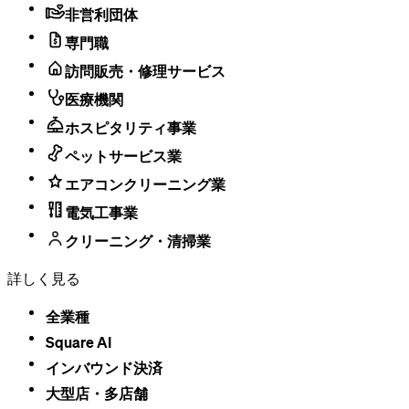
非営利団体
変更点：Square POSレジは、カード決済が拒否された際に端
末のスピーカーから通知音を再生します。既存のリーダーの
専門職
ブザーはそのまま維持されます。スピーカー通知音は、騒が
訪問販売・修理サービス
しい環境や複数のレジがある環境でも聞こえるよう、より大
きな音声信号を追加するものです。スピーカー通知音のオ
医療機関
ン・オフの切り替えや音のプレビューは、端末の設定から行
ホスピタリティ事業
えます。
ペットサービス業
この機能が重要な理由：ランチタイムのピーク、にぎやかな
バー、複数レジのカウンターなど、忙しい環境では、スタッ
エアコンクリーニング業
フが決済の拒否に気づかず、お客様がそのまま退店してしま
電気工事業
うことがあります。フロア全体に届くスピーカー通知音があ
れば、スタッフはその場で取引の失敗を把握でき、サービス
クリーニング・清掃業
終了後に損失に気づくという事態を防ぐことができます。
詳しく見る
ご利用方法：スピーカー通知音は、iOS版およびAndroid版の
Square POSレジ バージョン7.12以降でご利用いただけます。
全業種
初期設定ではオフになっています。ご利用を開始するには、
Square AI
設定画面からオプトインしてください。本機能はまず飲食店
インバウンド決済
向けに段階的に展開され、その後すべての業種に拡大される
予定です。設定は端末ごとに保存されるため、複数の端末を
大型店・​多店舗
ご利用の場合は、それぞれの端末で個別に設定を行う必要が