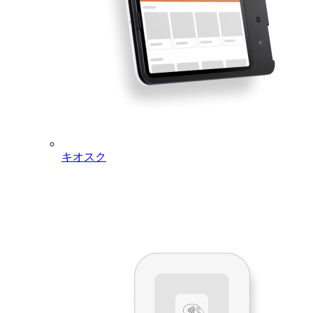
この機能が重要な理由：ピーク時には、短い通知はスタッフ
が気づく前に消えてしまうことがあります。Square オンライ
ンビジネス、DoorDash、Uber Eats、その他のマーケットプ
レイスからの注文が確認されないまま放置され、発送方法の
遅延や返金リクエストにつながる可能性があります。フルス
クリーンアラートとチャイム音の繰り返しにより、スタッフ
がタップして確認するまで注意を引き続けます。
ご利用方法：この常時表示アラートはデフォルトではオフに
なっています。端末ごとにオプトインが可能です。iOS版お
キオスク
よびAndroid版のSquare POSレジでご利用いただけます。初
期提供は、クイックサービスモードをご利用の飲食店が対象
です。
Square Terminalの会計時にレシートを
追加で印刷する
変更点：Square ターミナル（T2）に「会計時に追加レシー
トを印刷」設定が追加されました。この設定を有効にする
と、申込資格のある通常の会計フローの最後に、同一の明細