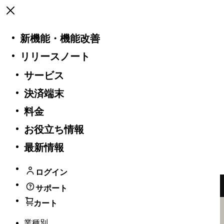
Open menu
Square
Open menu
新機能・​機能改善
リリースノート
業種別
Square 最新情報
サービス
決済端末
リリースノート
料金
Vol 6 | 2026年6月18日 | v 7.12
お役立ち情報
レシートのフォントサイズ、注文アラ
最新情報
ートの常時表示、自動税金節約など
ログイン
サポート
カート
業種別