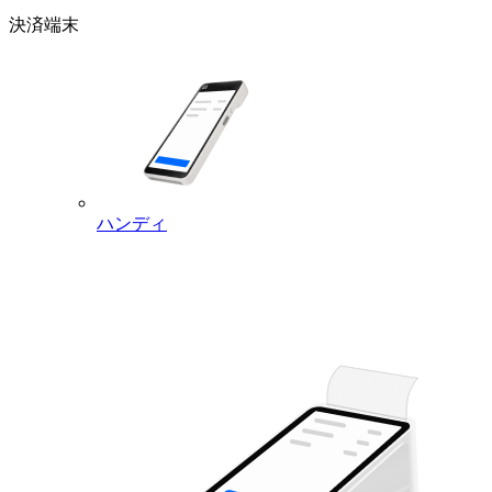
あります。
決済端末
オーダーマネージャーで発送方法タブ
を非表示にし、従業員ごとの売上合計
を表示
変更点：Square オーダーマネージャーに2つの表示オプショ
ンが追加されました。1つ目は、ビジネスに該当しない発送
ハンディ
方法タブを非表示にできる機能です。たとえば、店舗で配送
を行っていない場合、「配送」タブを削除できます。2つ目
は、ログイン中のスタッフごとの店頭売上合計がリアルタイ
ムで表示される機能です。
メリット：使用していない発送方法タブを非表示にすること
で、オーダーマネージャーの画面がすっきりし、実際に利用
している方法のみが表示されます。また、チップを受け取る
スタッフは、マネージャーにレポートの作成を依頼しなくて
も、自分の日次売上を確認できるようになります。
ご利用方法：どちらのオプションもiOSおよびAndroidでご利