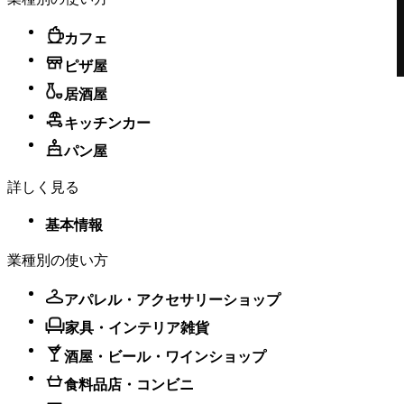
カフェ
ピザ屋
居酒屋
印刷レシートの文字サイズを調整可能
キッチンカー
POSレジでの決済拒否時にスピーカーから音声で通知
オーダーマネージャーで発送方法タブを非表示にし、
パン屋
従業員ごとの売上合計を表示
マイナス価格のオプションは、商品合計から自動的に
詳しく見る
差し引かれます。
Square POSレジでの新規オンライン注文に対する常時
基本情報
アラート
Square Terminalの会計時にレシートを追加で印刷する
業種別の使い方
複数店舗の価格の上書きを一括で設定
iOSのPoint of Saleから複数店舗間で商品グリッドを同
アパレル・アクセサリーショップ
期
家具・インテリア雑貨
バリエーションの事前選択が商品詳細画面とは独立し
て設定されるようになりました
酒屋・ビール・ワインショップ
食料品店・コンビニ
印刷レシートの文字サイズを調整可能