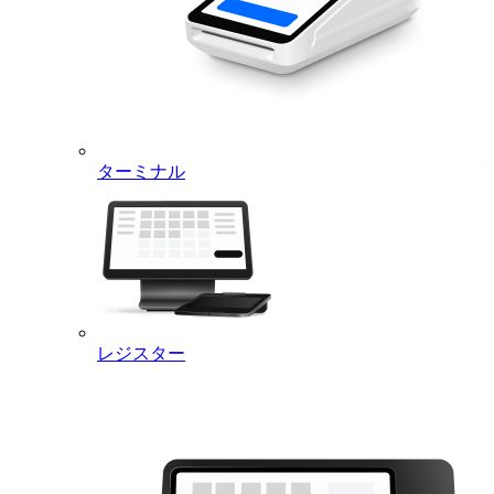
用いただけます。
マイナス価格のオプションは、商品合
計から自動的に差し引かれます。
変更点：カスタマイズにマイナス価格を設定できるようにな
ターミナル
りました。カスタマイズにマイナス価格（例：「トッピング
なし：-¥100」）を設定すると、会計時に該当金額が商品合
計から自動的に差し引かれます。これまでカスタマイズの価
格は加算のみ対応しており、食材の除外や低価格オプション
への変更で値引きが必要な場合は、手動での調整が必要でし
た。
この機能が重要な理由：飲食店では、デフォルトの食材を含
めた価格設定が一般的です。お客様が食材を外したり、より
レジスター
低価格なオプションに変更したりする場合（例：丼の牛肉を
豆腐に変更する場合）、価格にもその変更が反映されるべき
です。マイナス価格のカスタマイズを使えば、レジでの手動
調整なしに、正確な価格が自動計算されます。
アクセス方法：来週より順次展開されます。マイナス価格の