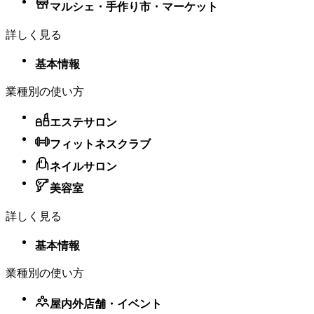
マルシェ・手作り市・マーケット
変更内容：印刷されるお客様向けレシートのフォント サイ
詳しく見る
ズを、小・中・大の3種類からステーションごとに設定でき
るようになりました。この設定は、該当ステーションからの
基本情報
すべてのレシート印刷に適用されるため、印刷されるすべて
のレシートが選択したサイズで出力されます。
業種別の使い方
メリット：デフォルトサイズのレシート文字は、明るい屋外
エステサロン
の光の下や忙しいカウンター環境、また視力の弱いお客様に
とって読みにくい場合があります。店舗内の他のプリンター
フィットネスクラブ
に影響を与えることなく、各ステーションの環境に最適なサ
ネイルサロン
イズを選択できます。
美容室
設定方法：iOSまたはAndroidのSquare POSレジで、
設定
>
ハ
ードウェア
>
プリンター
に移動し、ステーションを選択し
詳しく見る
てレシートのフォント サイズを選択してください。デフォ
ルトは「中」です。
基本情報
POSレジでの決済拒否時にスピーカー
業種別の使い方
から音声で通知
屋内外店舗・​イベント