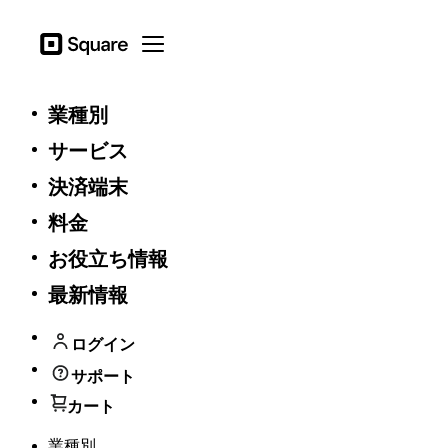
Square
Open menu
一般
業種別
サービス
プロモーション規約 - SQBIONLY18
決済端末
本プロモーションは期間限定です。2019年1月1日午後
料金
11:59分(日本時間)で終了します。
他のプロモーションと合わせての適用はできません。
お役立ち情報
１つのスクエアアカウントに対し、期間中1回のみ適用
可能です。
最新情報
スクエアは本プロモーションをいつでも変更し、終了
する権利を有します。
ログイン
general
サポート
カート
一般利用規約
Square 加盟店およびウェブサイト訪問者の​ための​個人
業種別
情報保護方針​