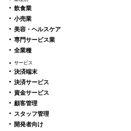
法執行機関などの政府機関に関するリクエスト
飲食業
Square AI規約
小売業
Square API 利用規約
Square購入者アカウント利用規約
美容・ヘルスケア
ハードウェアに関する方針および制限付き保証
商業法人規約
専門サービス業
追加的ⅰＤ取扱規約
全業種
追加的交通系電子マネー取扱規約
JCB取扱いに関する特約
反社会的勢力排除についての指針
サービス
JCB取扱いに関する確認書
決済端末
決済サービス
ブラウザをアップデートしてください。
資金サービス
以下の対応ブラウザの最新バージョンをダウンロードして、
顧客管理
このウェブサイトを最大限に活用してください。
スタッフ管理
Google Chrome
開発者向け
Mozilla Firefox