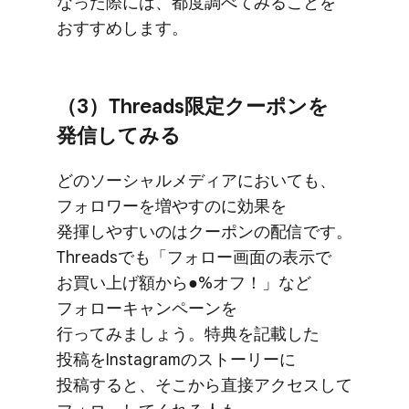
なった​際には、​都度​調べてみる​ことを​
おすすめします。
（3）​Threads限定クーポンを​
発信してみる
どの​ソーシャルメディアに​おいても、​
フォロワーを​増やすのに​効果を​
発揮しやすいのは​クーポンの​配信です。​
Threadsでも​「フォロー画面の​表示で​
お買い​上げ額から​●%オフ！」など​
フォローキャンペーンを​
行ってみましょう。​特典を​記載した​
投稿を​Instagramの​ストーリーに​
投稿すると、​そこから​直接アクセスして​