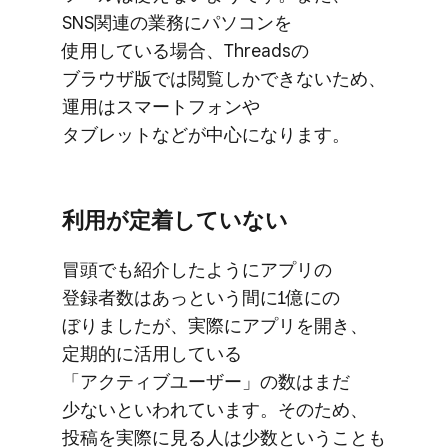
SNS関連の​業務に​パソコンを​
使用している​場合、​Threadsの​
ブラウザ版では​閲覧しかできないため、​
運用は​スマートフォンや​
タブレットなどが​中心に​なります。
利用が​定着していない
冒頭でも​紹介したように​アプリの​
登録者数は​あっと​いう​間に​1億に​の​
ぼりましたが、​実際に​アプリを​開き、​
定期的に​活用している​
「アクティブユーザー」の​数は​まだ​
少ないと​いわれています。​その​ため、​
投稿を​実際に​見る​人は​少数と​いう​ことも​