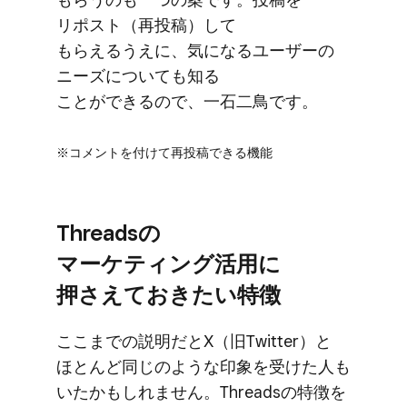
リポスト​（再投稿）して​
もらえるうえに、​気に​なる​ユーザーの​
ニーズに​ついても​知る​
ことができるので、​一石​二鳥です。
※コメントを​付けて​再投稿できる​機能
Threadsの​
マーケティング活用に​
押さえて​おきたい​特徴
ここまでの​説明だと​X​（旧Twitter）と​
ほとんど​同じのような​印象を​受けた​人も​
いたかもしれません。​Threadsの​特徴を​