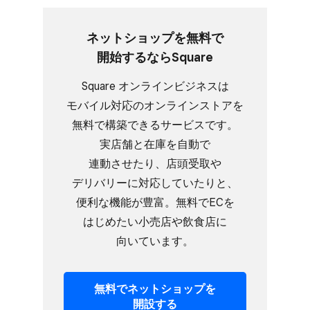
ネットショップを​無料で​
開始するなら​Square
Square オンラインビジネスは​
モバイル対応の​オンラインストアを​
無料で​構築できる​サービスです。​
実店舗と​在庫を​自動で​
連動させたり、​店頭受取や​
デリバリーに​対応していたりと、​
便利な​機能が​豊富。​無料で​ECを​
はじめたい​小売店や​飲食店に​
向いています。
無料で​ネットショップを​
開設する