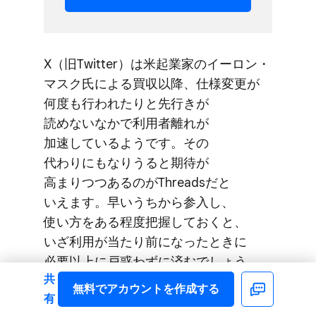
X​（旧Twitter）は​米起業家の​イーロン・
マスク氏に​よる​買収以降、​仕様変更が​
何度も​行われたりと​先行きが​
読めないなかで​利用者離れが​
加速しているようです。​その​
代わりにもなりうると​期待が​
高まりつつあるのが​Threadsだと​
いえます。​早いうちから​参入し、​
使い方を​ある​程度​把握しておくと、​
いざ利用が​当たり前に​なった​ときに​
必要以上に​戸惑わずに​済むでしょう。
共
無料で​アカウントを​作成する
Facebook
有