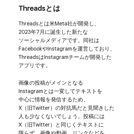
Threadsとは
Threadsとは​米Meta社が​開発し、​
2023年7月に​誕生した​新たな​
ソーシャルメディアです。​同社は​
Facebookや​Instagramを​運営しており、​
Threadsは​Instagramチームが​開発した​
アプリです。
画像の​投稿が​メインと​なる​
Instagramとは​一変して​テキストを​
中心に​情報を​発信する​ため、​
X（旧Twitter）の​対抗馬だと​見聞きした​
人も​少なくないでしょう。​投稿には​
X（旧Twitter）と​同じく​テキストに​
限らず、​画像や​動画、​リンクなどを​