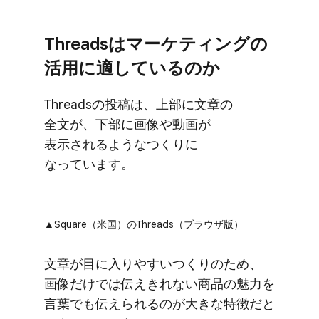
Threadsは​マーケティングの​
活用に​適しているのか
Threadsの​投稿は、​上部に​文章の​
全文が、​下部に​画像や​動画が​
表示されるような​つくりに​
なっています。
▲Square​（米国）の​Threads​（ブラウザ版）
文章が​目に​入りやすいつくりの​ため、​
画像だけでは​伝えきれない​商品の​魅力を​
言葉でも​伝えられるのが​大きな​特徴だと​