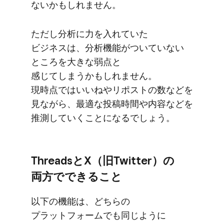
ないかもしれません。
ただし分析に​力を​入れていた​
ビジネスは、​分析機能が​ついていない​
ところを​大きな​弱点と​
感じてしまうかもしれません。​
現時点では​いいねやリポストの​数などを​
見ながら、​最適な​投稿時間や​内容などを​
推測していく​ことに​なるでしょう。
Threadsと​X​（旧Twitter）の​
両方で​できる​こと
以下の​機能は、​どちらの​
プラットフォームでも​同じように​