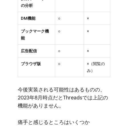
の分析
DM機能
○
×
ブックマーク機
○
×
能
広告配信
○
×
ブラウザ版
○
×（閲覧の
み）
今後​実装される​可能性は​ある​ものの、​
2023年8月時点だと​Threadsでは​上記の​
機能が​ありません。
痛手と​感じる​ところは​いくつか​