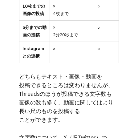
10枚までの
×
○
画像の投稿
4枚まで
5分までの動
×
○
画の投稿
2分20秒まで
Instagram
×
○
との連携
どちらも​テキスト・画像・動画を​
投稿できる​ところは​変わりませんが、​
Threadsの​ほうが​投稿できる​文字数も​
画像の​数も​多く、​動画に​関しては​より​
長い尺の​ものを​投稿する​
ことができます。
文字数に​ついて、​X（旧Twitter）の​