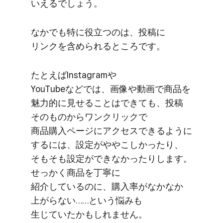
いえるでしょう。
なかでも​特に​役立つのは、​投稿に​
リンクを​含められる​ところです。
た​とえば​Instagramや​
YouTubeなどでは、​画像や​動画で​商品を​
魅力的に​見せる​ことは​できても、​投稿​
その​ものから​ワンクリックで​
商品購入ページに​アクセスできるように​
するには、​設定が​ややこしかったり、​
そも​そも​設定が​できなかったりします。​
せっかく​商品を​丁寧に​
紹介しているのに、​購入率が​なかなか​
上がらない……と​いう​悩みも​
生じていたかもしれません。