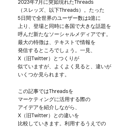
2023年7月に​突如現れた​Threads​
（スレッズ、​以下​Threads）。​たった​
5日間で​全世界の​ユーザー数は​1億に​
上り、​登場と​同時に​各国で​大きな​話題を​
呼んだ​新たな​ソーシャルメディアです。​
最大の​特徴は、​テキストで​情報を​
発信する​ところでしょう。​一見、​
X（旧Twitter）と​つくりが​
似ていますが、​よく​よく​見ると、​違いが​
いくつか​見られます。
この​記事では​Threadsを​
マーケティングに​活用する​際の​
アイデアを​紹介しながら、​
X（旧Twitter）との​違いを​
比較していきます。​利用する​うえでの​