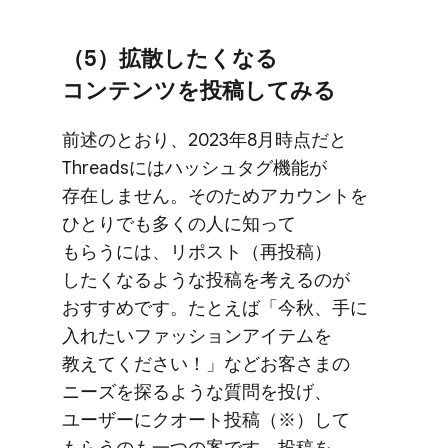
（5）​拡散したくなる​
コンテンツを​投稿してみる
前述の​とおり、​2023年8月時点だと​
Threadsには​ハッシュタグ機能が​
存在しません。​その​ためアカウントを​
ひとりでも​多くの​人に​知って​
もらうには、​リポスト​（再投稿）​
したくなるような​投稿を​考えるのが​
おすすめです。​たとえば​「今秋、​手に​
入れたい​ファッションアイテムを​
教えてください！」など​お客さまの​
ニーズを​探るような​質問を​投げ、​
ユーザーに​クオート投稿​（※）して​
もらうのも​一つの​案です。​投稿を​