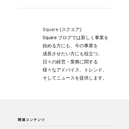
Square (スクエア)
Square ブログでは​新しく​事業を​
始める方にも、​今の​事業を​
成長させたい方にも​役立つ、​
日々の​経営・業務に​関する​
様々な​アドバイス、​トレンド、​
そして​ニュースを​提供します。
関連コンテンツ