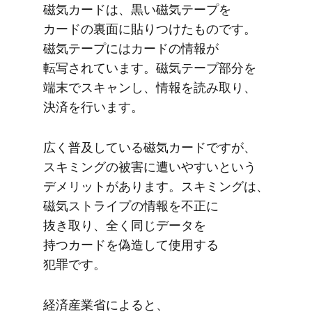
磁気カードは、​黒い​磁気テープを​
カードの​裏面に​貼りつけた​ものです。​
磁気テープには​カードの​情報が​
転写されています。​磁気テープ部分を​
端末で​スキャンし、​情報を​読み取り、​
決済を​行います。
広く​普及している​磁気カードですが、​
スキミングの​被害に​遭いやすいと​いう​
デメリットが​あります。​スキミングは、​
磁気ストライプの​情報を​不正に​
抜き取り、​全く​同じ​データを​
持つカードを​偽造して​使用する​
犯罪です。
経済産業省に​よると、​