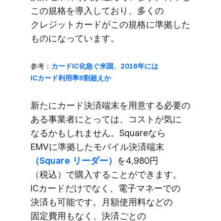
この​規格を​導入しており、​多くの​
クレジットカードが​この​規格に​準拠した​
ものになっています。
参考：
カードIC化急ぐ​米国、​2016年には​
ICカード利用率9割超えか
新たに​カード決済端末を​用意する​必要の​
ある​事業者に​とっては、​コストが​気に​
なるかもしれません。​Squareなら​
EMVに​準拠した​モバイル決済端末
（Square リーダー）
を​4,980円​
（税込）で​購入する​ことができます。​
ICカードだけでなく、​電子マネーでの​
決済も​可能です。​月額使用料などの​
固定費用もなく、​決済ごとの​