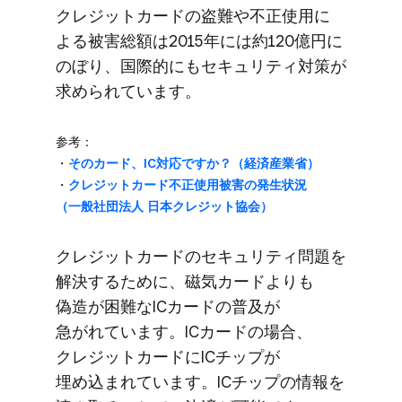
クレジットカードの​盗難や​不正使用に​
よる​被害総額は​2015年には​約120億円に​
の​ぼり、​国際的にも​セキュリティ対策が​
求められています。
参考：
・
​その​カード、​IC対応ですか？​（経済産業省）
・
クレジットカード不正使用被害の​発生状況​
（一般社団法人 日本クレジット協会）
クレジットカードの​セキュリティ問題を​
解決する​ために、​磁気カードよりも​
偽造が​困難な​ICカードの​普及が​
急がれています。​ICカードの​場合、​
クレジットカードに​ICチップが​
埋め込まれています。​ICチップの​情報を​