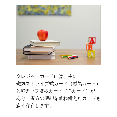
クレジットカードには、​主に​
磁気ストライプ式カード​（磁気カード）
と​ICチップ搭載カード​（ICカード）が​
あり、​両方の​機能を​兼ね備えた​カードも​
多く​存在します。