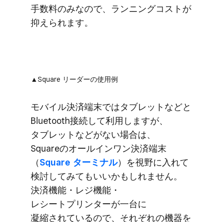
手数料のみなので、​ランニングコストが​
抑えられます。
▲Square リーダーの​使用例
モバイル決済端末では​タブレットなどと​
Bluetooth接続して​利用しますが、​
タブレットなどが​ない​場合は、​
Squareの​オールインワン決済端末​
（
Square ターミナル
）を​視野に​入れて​
検討してみても​いいかもしれません。​
決済機能・​レジ機能・
レシートプリンターが​一台に​
凝縮されているので、​それぞれの​機器を​