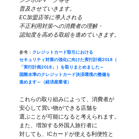
普及させていきます。
EC加盟店等に​導入される​
不正利用対策への​消費者の​理解・
認知度を​高める​取組を​進めて​いきます。
参考：
クレジットカード取引に​おける​
セキュリティ対策の​強化に​向けた​実行計画2018​（​
「実行計画2018」）を​取りまとめました​～
国際水準の​クレジットカード決済環境の​整備を​
進めます～​（経済産業省）
これらの​取り組みに​よって、​消費者が​
安心して​買い物が​できる​店舗を​
選ぶことが​可能に​なると​考えられます。​
また、​増加する​外国人旅行者に​
対しても、​ICカードが​使える​利便性と​