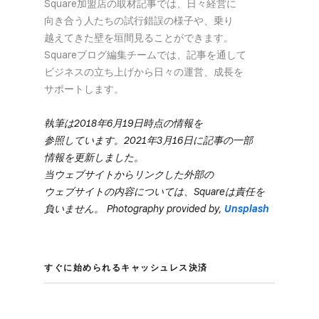
Square加盟店の​取材記事では、​日々​経営に​
向き合う​人たちの​試行錯誤の​様子や、​乗り​
越えてきた壁を​垣間見る​ことができます。​
Squareブログ編集チームでは、​記事を​通して​
ビジネスの​立ち上げから​日々の​運営、​成長を​
サポートします。
執筆は​2018年6月19日時点の​情報を​
参照しています。​2021年3月16日に​記事の​一部​
情報を​更新しました。
当ウェブサイトから​リンクした​外部の​
ウェブサイトの​内容に​ついては、​Squareは​責任を​
負いません。​ Photography provided by,
Unsplash
すぐに​始められる​キャッシュレス決済