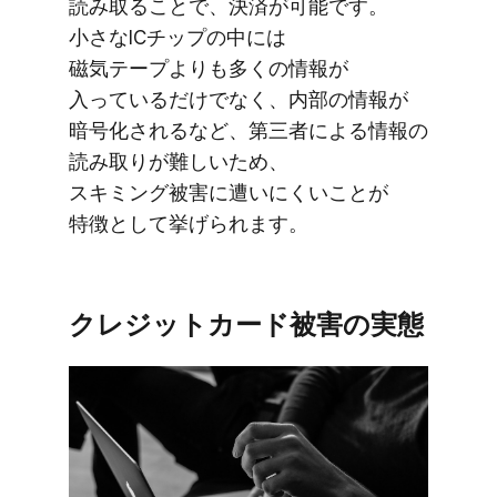
読み取る​ことで、​決済が​可能です。​
小さな​ICチップの​中には​
磁気テープよりも​多くの​情報が​
入っているだけでなく、​内部の​情報が​
暗号化されるなど、​第三者に​よる​情報の​
読み取りが​難しいため、​
スキミング被害に​遭いにくいことが​
特徴と​して​挙げられます。
クレジットカード被害の​実態