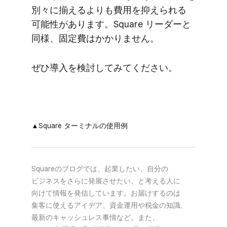
別々に​揃えるよりも​費用を​抑えられる​
可能性が​あります。​Square リーダーと​
同様、​固定費は​かかりません。
ぜ​ひ導入を​検討してみてください。
▲Square ターミナルの​使用例
Squareの​ブログでは、​起業したい、​自分の​
ビジネスを​さらに​発展させたい、と​考える​人に​
向けて​情報を​発信しています。​お届けするのは​
集客に​使える​アイデア、​資金運用や​税金の​知識、​
最新の​キャッシュレス事情など。​また、​