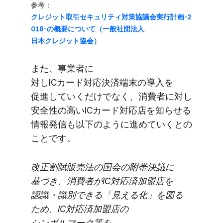
参考：
クレジット取引セキュリティ対策協議会実行計画-2
018-の​概要に​ついて​（一般社団法人
日本クレジット協会）
また、​事業者に​
対しICカード対応決済端末の​導入を​
促進していくだけでなく、​消費者に​対し​
安全性の​高い​ICカード対応店を​知らせる​
情報発信も​以下のように​進めていくとの​
ことです。
改正割賦販売法の​国会の​附帯決議に​
基づき、​消費者が​IC対応済加盟店を​
認識・識別できる​「見える​化」を​図る​
ため、​IC対応済加盟店の​
シンボルマーク等を​