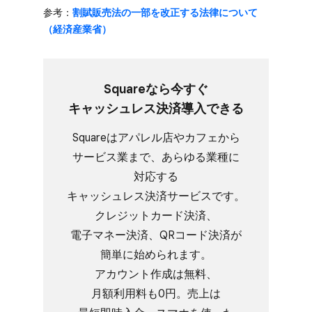
参考：
割賦販売法の​⼀部を​改正する​法律に​ついて​
（経済産業省）
Squareなら​今すぐ​
キャッシュレス決済導入できる
Squareは​アパレル店や​カフェから​
サービス業まで、​あらゆる​業種に​
対応する​
キャッシュレス決済サービスです。​
クレジットカード決済、​
電子マネー決済、​QRコード決済が​
簡単に​始められます。​
アカウント作成は​無料、​
月額利用料も​0円。​売上は​