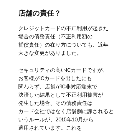
店舗の​責任？
クレジットカードの​不正利用が​起きた​
場合の​債務責任​（不正利用額の​
補償責任）の​在り方に​ついても、​近年​
大きな​変更が​ありました。
セキュリティの​高い​ICカードですが、​
お客様が​ICカードを​出したにも​
関わらず、​店舗が​IC非対応端末で​
決済した​結果と​して​不正利用被害が​
発生した​場合、​その​債務責任は​
カード会社ではなく​店舗側に​課されると​
いう​ルールが、​2015年10月から​
適用されています。​これを