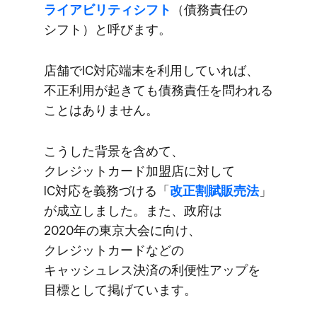
ライアビリティシフト
​（債務責任の​
シフト）と​呼びます。
店舗で​IC対応端末を​利用していれば、​
不正利用が​起きても​債務責任を​問われる​
ことは​ありません。
こうした​背景を​含めて、​
クレジットカード加盟店に​対して​
IC対応を​義務づける​「
改正割賦販売法
」
が​成立しました。​また、​政府は​
2020年の​東京大会に​向け、​
クレジットカードなどの​
キャッシュレス決済の​利便性アップを​
目標と​して​掲げています。