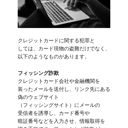
クレジットカードに​関する​犯罪と​
しては、​カード現物の​盗難だけでなく、​
以下のような​ものが​あります。
フィッシング詐欺
クレジットカード会社や​金融機関を​
装った​メールを​送付し、​リンク先に​ある​
偽の​ウェブサイト​
（フィッシングサイト）に​メールの​
受信者を​誘導し、​カード番号や​
暗証番号などを​入力させ、​情報取得を​