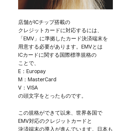
店舗が​ICチップ搭載の​
クレジットカードに​対応するには、​
「EMV」に​準拠した​カード決済端末を​
用意する​必要が​あります。​EMVとは​
ICカードに​関する​国際標準規格の​
ことで、​
E：Europay
M：MasterCard
V：VISA
の​頭文字を​とった​ものです。
この​規格が​できて​以来、​世界各国で​
EMV対応の​クレジットカードと​
決済端末の​導入が​進んでいます。​日本も​