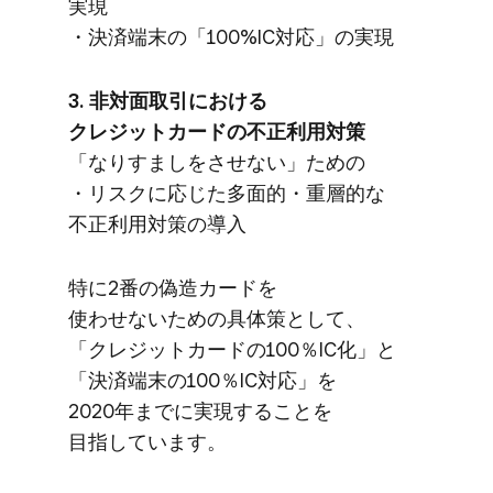
実現
・決済端末の​「100%IC対応」の​実現
3. 非​対面取引に​おける​
クレジットカードの​不正利用対策
​「なりすましを​させない」ための​
・リスクに​応じた​多面的・重層的な​
不正利用対策の​導入
特に​2番の​偽造カードを​
使わせないための​具体策と​して、​
「クレジットカードの​100％IC化」と​
「決済端末の​100％IC対応」を​
2020年までに​実現する​ことを​
目指しています。