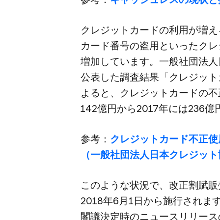
クレジットカードの​利用が​増え
カード番号の​盗用と​いった​ク
増加しています。​一般社団法人日
公表した​調査結果​「クレジット
よると、​クレジットカードの​不正使
142億円から​2017年には​23
参考：
クレジットカード不正使用
（一般社団法人日本クレジット
このような​状況で、​改正割賦販売法
2018年6月1日から​施行されます
閣議決定時の​ニュースリリースの