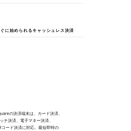
ぐに​始められる​キャッシュレス決済
quareの​決済端末は、​カード決済、​
ッチ決済、​電子マネー決済、​
Rコード決済に​対応。​最短即時の​