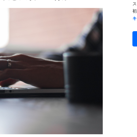
ス
初
キ