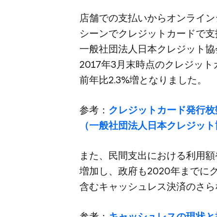
店舗での​支払いから​オンライン
シーンで​クレジットカードで​支
一般社団法人日本クレジット協会が
2017年3月末時点の​クレジット
前年比2.3%増と​なりました。
参考：
クレジットカード発行枚
（一般社団法人日本クレジット
また、​民間支出に​おける​利用額や
増加し、​政府も​2020年までに
含むキャッシュレス決済の​さら
参考：
キャッシュレスの​現状と