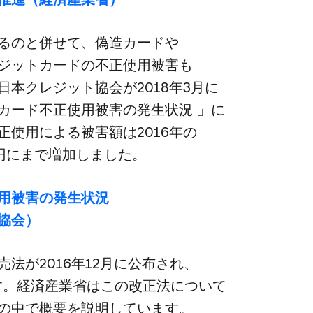
るのと​併せて、​偽造カードや​
レジットカードの​不正使用被害も​
本クレジット協会が​2018年3月に​
カード不正使用被害の​発生状況 」に​
用に​よる​被害額は​2016年の​
6億円にまで​増加しました。
被害の​発生状況​
協会）
が​2016年12月に​公布され、​
。​経済産業省は​この​改正法に​ついて​
​中で​概要を​説明しています。