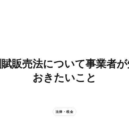
賦販売法に​ついて​事業者が​
おきたい​こと​
法律・税金