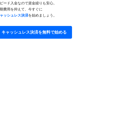
ピード入金なので​資金繰りも​安心。​
期費用を​抑えて、​今すぐに
ャッシュレス決済
を​始めましょう。
キャッシュレス決済を​無料で​始める