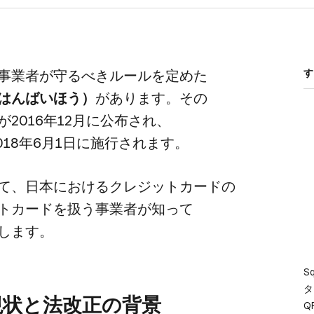
事業者が​守るべきルールを​定めた​
す
ぷはんばい​ほう）
が​あります。​その​
が​2016年12月に​公布され、​
2018年6月1日に​施行されます。
て、​日本に​おける​クレジットカードの​
トカードを​扱う​事業者が​知って​
明します。
S
タ
状と​法改正の​背景
Q