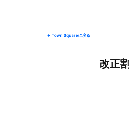
Town Squareに​戻る
改正割