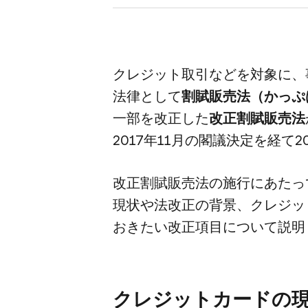
クレジット取引などを​対象に、​
法律と​して
​割賦販売法​（かっ
一部を​改正した
​改正割賦販売法
2017年11月の​閣議決定を​経て​
改正割賦販売法の​施行に​あたっ
現状や​法改正の​背景、​クレジッ
おきたい​改正項目に​ついて​説
クレジットカードの​現