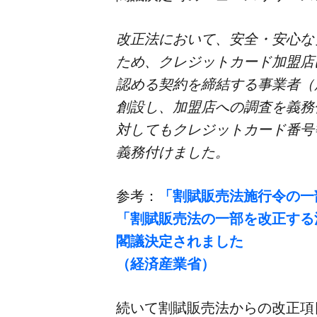
改正法に​おいて、​安全・​安心
ため、​クレジットカード加盟店に
認める​契約を​締結する​事業者​
創設し、​加盟店への​調査を​義
対しても​クレジットカード番号等
義務付けました。
参考：
​「割賦販売法施行令の​一部
「割賦販売法の​一部を​改正する​
閣議決定されました​
​（経済産業省）
続いて​割賦販売法からの​改正項