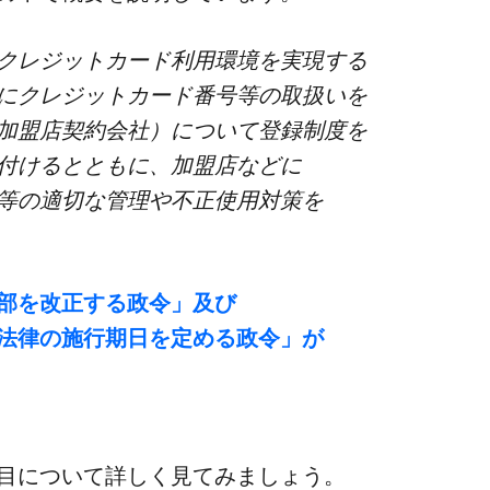
な​クレジットカード利用環境を​実現する​
​クレジットカード番号等の​取扱いを​
（加盟店契約会社）に​ついて​登録制度を​
務付けるとともに、​加盟店などに​
の​適切な​管理や​不正使用対策を​
を​改正する​政令」​及び​
法律の​施行期日を​定める​政令」が​
目に​ついて​詳しく​見てみましょう。