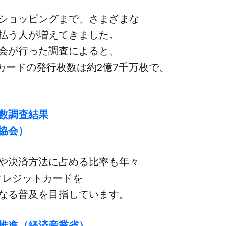
ショッピングまで、​さまざまな​
払う​人が​増えてきました。​
​行った​調査に​よると、​
カードの​発行枚数は​約2億7千万枚で、​
数調査結果​
協会）
​決済方​法に​占める​比率も​年々​
​クレジットカードを​
なる​普及を​目指しています。
​推進​（経済産業省）