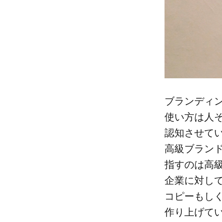
ブランディン
使い方は​人
認知させていく
高級ブランド
指すのは​高
企業に​対して
コピーも​しく
作り上げて