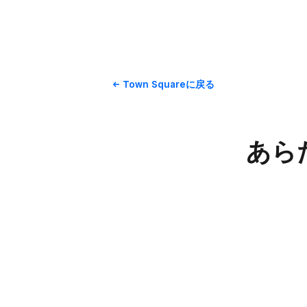
Town Squareに​戻る
あら