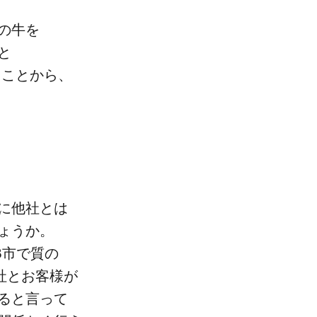
​牛を​
と​
​ことから、​
​他社とは​
ょうか。​
市で​質の​
社とお客様が​
と​言って​