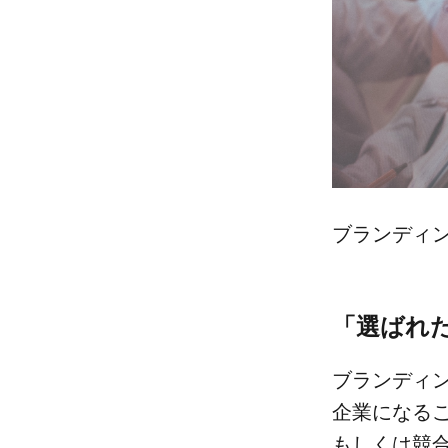
ブランディン
「選ばれた
ブランディン
企業に​なる
もしくは​競合