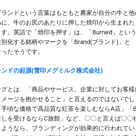
ランドと​いう​言葉は​もともと​農家が​自分の​牛と​他の
に、​牛の​お尻の​あたりに​押した​焼印から​生まれた​
。​英語で​「焼印を​押す」は、​「Burned」と​いう
差別化する​銘柄や​マークを​「Brand(ブランド)」と​
なったそうです。
ランドの​起源(雪印メグミルク株式会社)
グとは、​「商品や​サービス、​企業に​対してお客様に
​イメージを​抱かせる​こと」と​言えるのではないでし
手頃な​価格で​高品質な​紅茶を​楽しむなら​A店」​「B
しを​受けるなら​C旅館」など、​〇〇と​言えば​〇〇
くようなら、​ブランディングが​効果的に​行われている