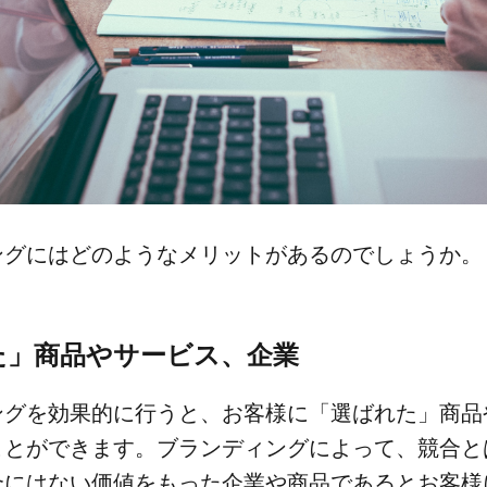
グには​どのような​メリットが​あるのでしょうか。
」​商品や​サービス、​企業
グを​効果的に​行うと、​お客様に​「選ばれた」​商品や
ことができます。​ブランディングに​よって、​競合と
には​ない​価値を​もった​企業や​商品であるとお客様