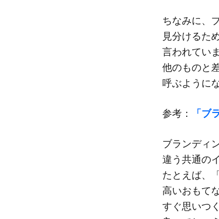
ちなみに、​ブ
見分ける​ため
言われています
他の​ものと​
呼ぶように
参考：
​「ブ
ブランディン
違う​共通の
たとえば、​「
高い​おもてな
すぐ​思いつ