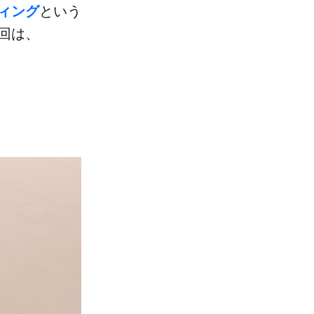
ディング
と​いう​
回は、​