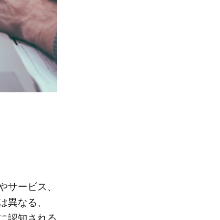
​サービス、​
は​異なる、
に​認知される​