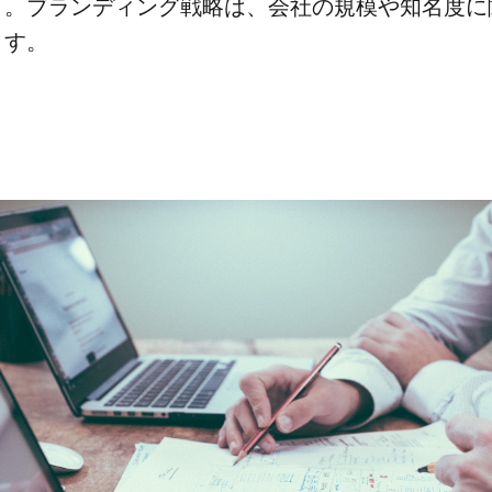
。​ブランディング戦略は、​会社の​規模や​知名度に​関
ます。