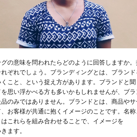
グの​意味を​問われたらどのように​回答しますか。​
それぞれでしょう。​ブランディングとは、​ブランドを
​こと、と​いう​捉え方が​あります。​ブランドと​聞
を​思い浮かべる​方も​多いかもしれませんが、​ブラ
級品のみでは​ありません。​ブランドとは、​商品や​サ
、​お客様が​共通に​抱く​イメージの​ことです。​名称、
は​これらを​組み合わせる​ことで、​イメージを​
いきます。