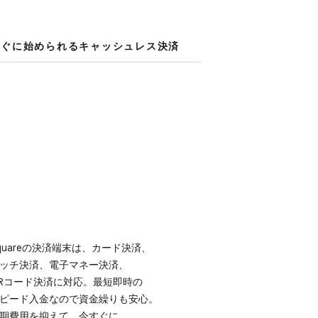
ぐに​始められる​キャッシュレス決済
quareの​決済端末は、​カード決済、​
ッチ決済、​電子マネー決済、​
Rコード決済に​対応。​最短即時の​
ピード入金なので​資金繰りも​安心。​
期費用を​抑えて、​今すぐに