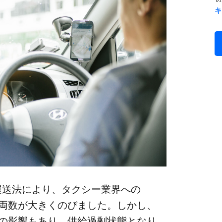
キ
運送法に​より、​タクシー業界への​
数が​大きくの​びました。​しかし、​
の​影響も​あり、​供給過剰状態と​なり、​