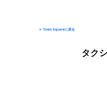
Town Squareに​戻る
タクシ