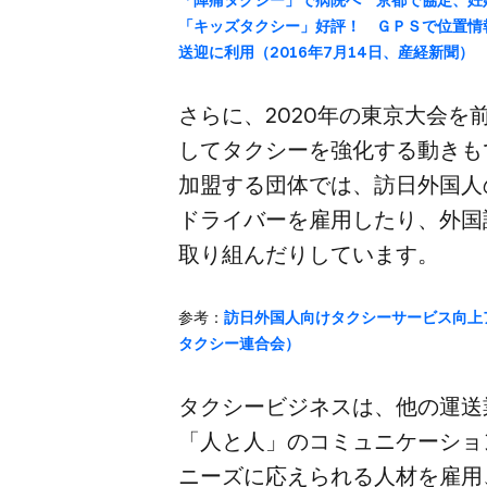
​「キッズタクシー」​好評！​ ＧＰＳで​位置
送迎に​利用​（2016年7月14日、​産経新聞）
さらに、​2020年の​東京大会を​
して​タクシーを​強化する​動き
加盟する​団体では、​訪日外国人の
ドライバーを​雇用したり、​外国
取り組んだりしています。
参考：
訪日外国人向けタクシーサービス向上ア
タクシー連合会）
タクシービジネスは、​他の​運送業
「人と​人」の​コミュニケーショ
ニーズに​応えられる​人材を​雇用