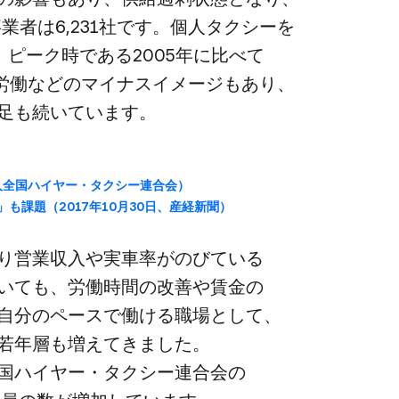
者は​6,231社です。​個人タクシーを​
、​ピーク時である​2005年に​比べて​
労働などの​マイナスイメージも​あり、​
足も​続いています。
般社団法人全国​ハイヤー・タクシー連合会）
​課題​（2017年10月30日、​産経新聞）
り​営業収入や​実車率がの​びている​
いても、​労働時間の​改善や​賃金の​
自分の​ペースで​働ける​職場と​して、​
​若年層も​増えてきました。​
国​ハイヤー・タクシー連合会の​