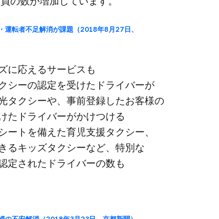
務員の​数が​増加しています。
運転者不足解消が​課題​（2018年8月27日、​
ズに​応える​サービスも​
シーの​認定を​受けた​ドライバーが​
観光タクシーや、​事前登録した​お客様の​
受けた​ドライバーが​かけつける​
ートを​備えた​育児支援タクシー、​
きる​キッズタクシーなど、​特別な​
​認定された​ドライバーの​数も​
婦の​不安解消​（2018年3月23日、​京都新聞）