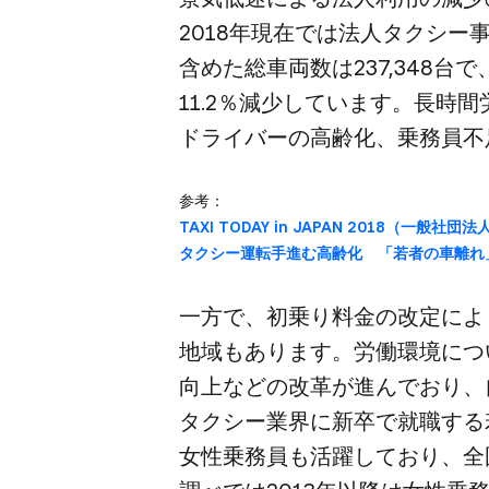
2018年現在では​法人タクシー事業
含めた​総車両数は​237,348台で
11.2％減少しています。​長時間
ドライバーの​高齢化、​乗務員不
参考：
TAXI TODAY in JAPAN 2018​（一
タクシー運転手進む高齢化 ​「若者の​車離れ」も
一方で、​初乗り料金の​改定に​よ
地域も​あります。​労働環境に​つ
向上などの​改革が​進んで​おり、​
タクシー業界に​新卒で​就職する
女性乗務員も​活躍しており、​全