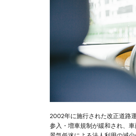
2002年に​施行された​改正道路
参入・増車規制が​緩和され、​車両
景気低迷に​よる​法人利用の​減少