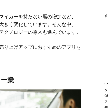
マイカーを​持たない​層の​増加など、​
す
大きく​変化しています。​そんな​中、​
テクノロジーの​導入も​進んでいます。
売り上げアップに​おすすめの​アプリを​
シー業
S
タ
Q
ス
初