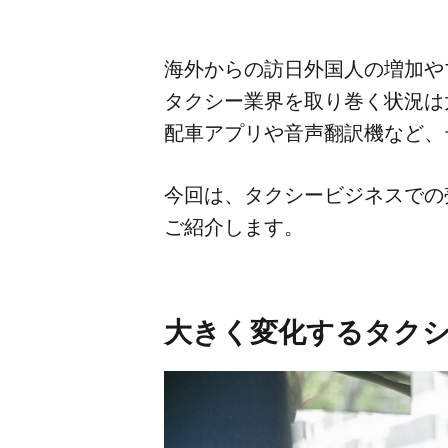
海外からの​訪日外国人の​増加や​
タクシー業界を​取り巻く​状況は​
配車アプリや​音声翻訳機など、​
今回は、​タクシービジネスでの​
ご紹介します。
大きく​変化する​タク