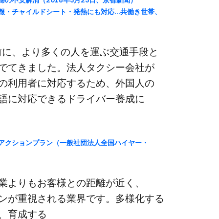
情報・チャイルドシート・発熱にも​対応…​共働き世帯、​
前に、​より​多くの​人を​運ぶ交通手段と​
もでてきました。​法人タクシー会社が​
​利用者に​対応する​ため、​外国人の​
語に​対応できる​ドライバー養成に​
クションプラン​（一般社団法人全国​ハイヤー・
よりも​お客様との​距離が​近く、​
ンが​重視される​業界です。​多様化する​
、​育成する​