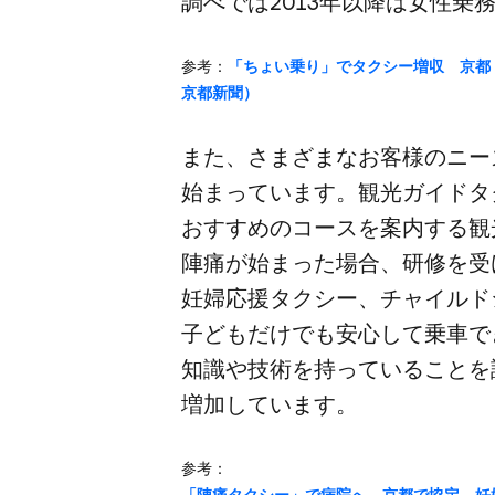
調べでは​2013年以降は​女性乗
参考：
​「ちょい​乗り」で​タクシー増収 京都・
京都新聞）
また、​さまざまな​お客様の​ニー
始まっています。​観光ガイドタク
おすすめの​コースを​案内する​
陣痛が​始まった​場合、​研修を​
妊婦応援タクシー、​チャイルドシ
子どもだけでも​安心して​乗車で
知識や​技術を​持っている​ことを
増加しています。
参考：
​「陣痛タクシー」で​病院へ​ 京都で​協定、​妊