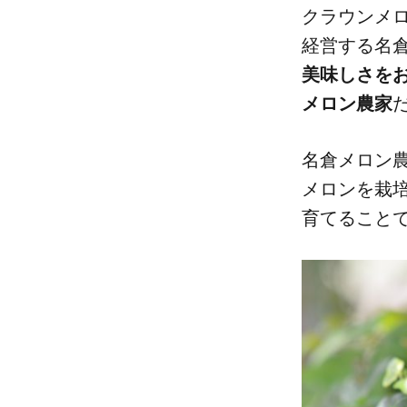
クラウンメロ
経営する​名
美味しさを​お
メロン農家
名倉メロン農
メロンを​栽培
育てる​ことで