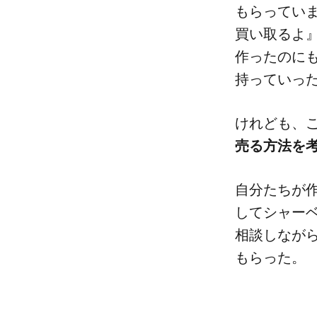
もらっていまし
買い取るよ』
作ったのにも
持っていっ
けれども、​
売る​方​法を
自分た​ちが​
して​シャー
相談しながら​
もらった。