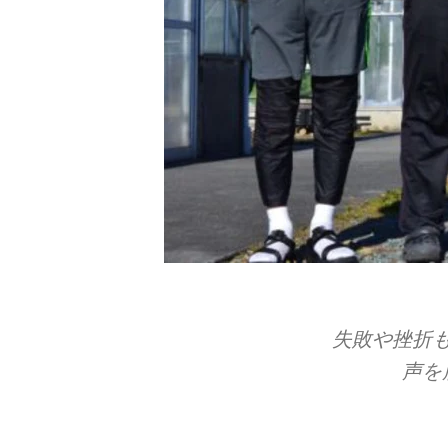
失敗や​挫折も
声を