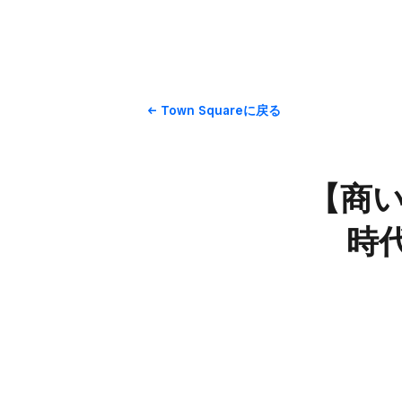
Town Squareに​戻る
【商い
時