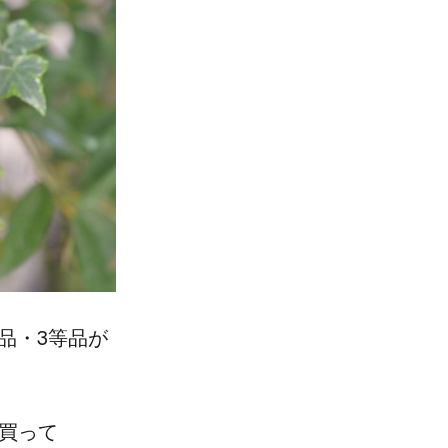
品・3等品が​
買って​