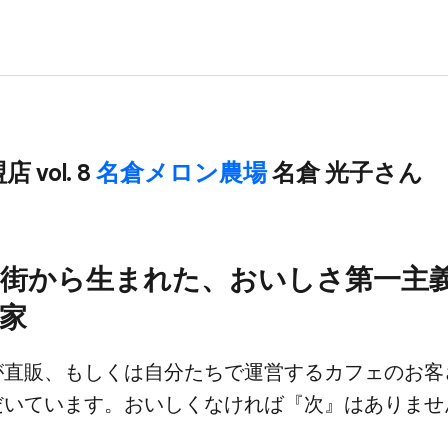
 vol. 8
名倉メロン農場
名倉 光子さん
​街から​生まれた、​おいしさ第一主義
家
直販、​もしくは​自分たちで​運営する​カフェの​お客
いています。​おいしくなければ​『次』は​ありませ