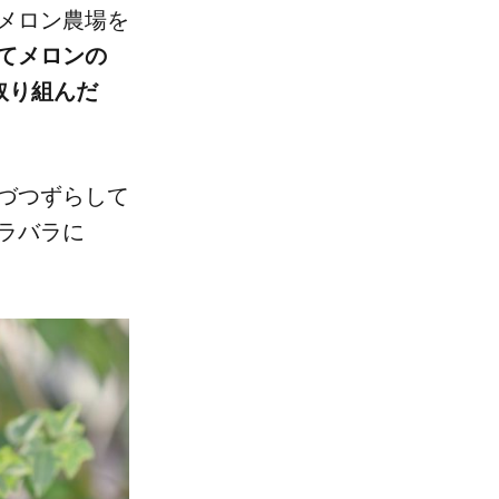
倉メロン農場
を​
て​メロンの​
り​組んだ​
づつずらして​
ラバラに​