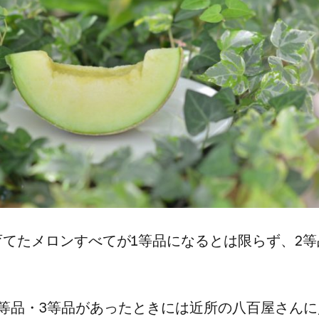
てたメロンすべてが​1等品に​なるとは​限らず、​2等
。
等品・3等品が​あった​ときには​近所の​八百屋さんに​