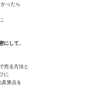
よかったら​
​
密に​して、​
売る​方​法と​
フに​
​及第点を​