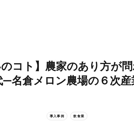
の​コト】農家の​あり方が​問
代—名倉メロン農場の​６次産
導入事例
飲食業