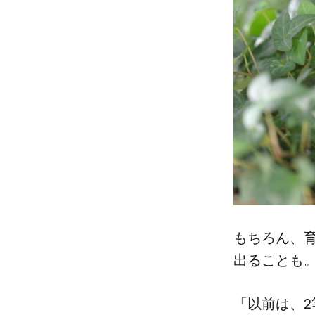
もちろん、​育
出る​ことも
「以前は、​2