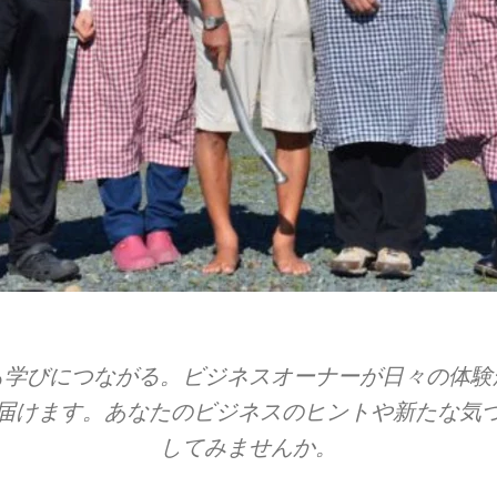
​学びに​つながる。​ビジネスオーナーが​日々の​体験か
​届けます。​あなたの​ビジネスの​ヒントや​新たな​気づ
してみませんか。