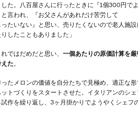
た。​八百屋さんに​行った​ときに​『1個300円で​
と​言われ、​『お父さんが​あれだけ​苦労して​
ったいない』と​思い、​売りたくないので​老人施設に
たりしたこともありました」
これでは​だめだと​思い、
​一個​あたりの​原価計算を​厳
​考えた
。
作った​メロンの​価値を​自分たちで​見極め、​適正な​形で​
ベットづくりを​スタートさせた。​イタリアンの​シェ
試作を​繰り返し、​3ヶ月掛かりで​ようやく​シェフの