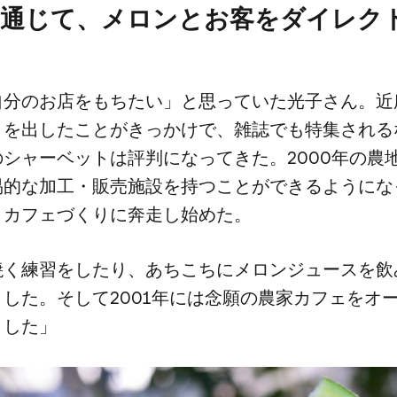
​通じて、​メロンとお客を​ダイレクト
分の​お店を​もちたい」と​思っていた​光子さん。​近
を​出したことが​きっかけで、​雑誌でも​特集される
シャーベットは​評判に​なってきた。​2000年の​農
易的な​加工・販売施設を​持つことができるようになっ
​カフェづくりに​奔走し始めた。
く​練習を​したり、​あちこちに​メロンジュースを​飲
た。​そして​2001年には​念願の​農家カフェを​オ
ました」