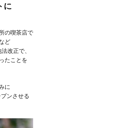
に​
所の​喫茶店で​
など​
地法改正で、​
た​ことを​
みに​
ープンさせる​