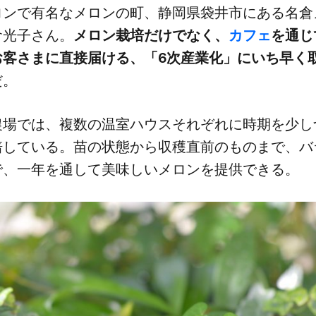
ンで​有名な​メロンの​町、
​静岡県袋井市に​ある​名
倉光子さん。
​メロン栽培だけでなく、
​カフェ
を​通じ
客さまに​直接届ける、​「6次産業化」に​いち早く​取
だ。
場では、​複数の​温室ハウスそれぞれに​時期を​少し​
している。​苗の​状態から​収穫直前の​ものまで、​バ
、​一年を​通して​美味しい​メロンを​提供できる。