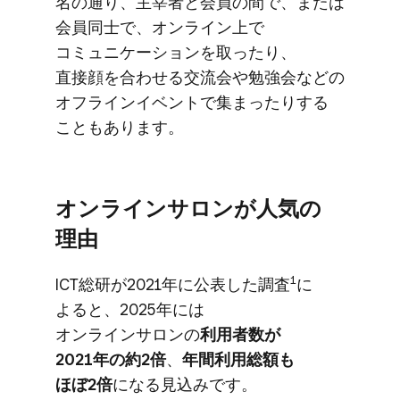
名の​通り、​主宰者と​会員の​間で、​または​
会員同士で、​オンライン上で​
コミュニケーションを​取ったり、​
直接顔を​合わせる​交流会や​勉強会などの​
オフラインイベントで​集まったりする​
こともあります。
オンラインサロンが​人気の​
理由
1
ICT総研が​2021年に​公表した​調査
に​
よると、​2025年には​
オンラインサロンの
​利用者数が​
2021年の​約2倍
、
​年間利用​総額も​
ほぼ2倍
に​なる​見込みです。