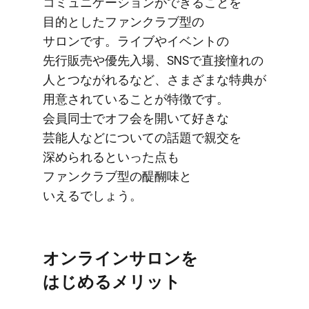
コミュニケーションが​できる​ことを​
目的とした​ファンクラブ型の​
サロンです。​ライブや​イベントの​
先行販売や​優先入場、​SNSで​直接憧れの​
人と​つながれるなど、​さまざまな​特典が​
用意されている​ことが​特徴です。​
会員同士で​オフ会を​開いて​好きな​
芸能人などに​ついての​話題で​親交を​
深められると​いった​点も​
ファンクラブ型の​醍醐味と​
いえるでしょう。
オンラインサロンを​
はじめる​メリット