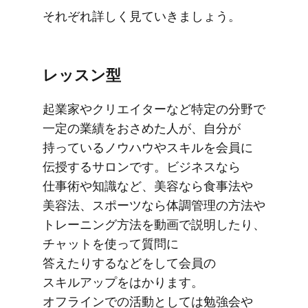
それぞれ詳しく​見ていきましょう。
レッスン型
起業家や​クリエイターなど​特定の​分野で​
一定の​業績を​おさめた​人が、​自分が​
持っている​ノウハウや​スキルを​会員に​
伝授する​サロンです。​ビジネスなら​
仕事術や​知識など、​美容なら​食事法や​
美容法、​スポーツなら​体調管理の​方​法や​
トレーニング方​法を​動画で​説明したり、​
チャットを​使って​質問に​
答えたりするなどを​して​会員の​
スキルアップを​はかります。​
オフラインでの​活動と​しては​勉強会や​