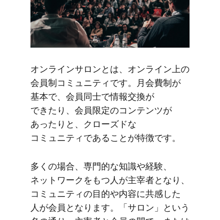
オンラインサロンとは、​オンライン上の​
会員制コミュニティです。​月会費制が​
基本で、​会員同士で​情報交換が​
できたり、​会員限定の​コンテンツが​
あったりと、​クローズドな​
コミュニティである​ことが​特徴です。
多くの​場合、​専門的な​知識や​経験、​
ネットワークを​もつ​人が​主宰者と​なり、​
コミュニティの​目的や​内容に​共感した​
人が​会員と​なります。​「サロン」と​いう​