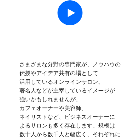
さまざまな​分野の​専門家が、​ノウハウの​
伝授や​アイデア共有の​場と​して​
活用している​オンラインサロン。​
著名人などが​主宰している​イメージが​
強いかもしれませんが、​
カフェオーナーや​美容師、​
ネイリストなど、​ビジネスオーナーに​
よる​サロンも​多く​存在します。​規模は​
数十人から​数千人と​幅​広く、​それぞれに​