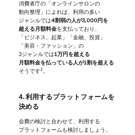
消費者庁の​「オンラインサロンの​
動向整理」に​よれば、​利用の​多い​
ジャンルでは
​4割弱の​人が​3,000円を​
超える​月額料金
を​支払っており、​
「ビジネス、​起業」​「金融、​投資」​
「美容・​ファッション」の​
3ジャンルでは
​1万円を​超える​
月額料金を​払っている​人が​1割を​超える
2
そうです
。
4. 利用する​プラットフォームを​
決める
会費の​検討と​合わせて、​利用する​
プラットフォームも​検討しましょう。​