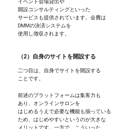
イベント会場貸出や​
開設コンサルティングと​いった​
サービスも​提供されています。​会費は​
DMMの​決済システムを​
使用し徴収されます。
（2）​自身の​サイトを​開設する
二つ目は、​自身で​サイトを​開設する​
ことです。
前述の​プラットフォームは​集客力も​
あり、​オンラインサロンを​
はじめるうえで​必要な​機能も​揃っている​
ため、​はじめやすいと​いうのが​大きな​
メリットです。​一方で、​こういった​