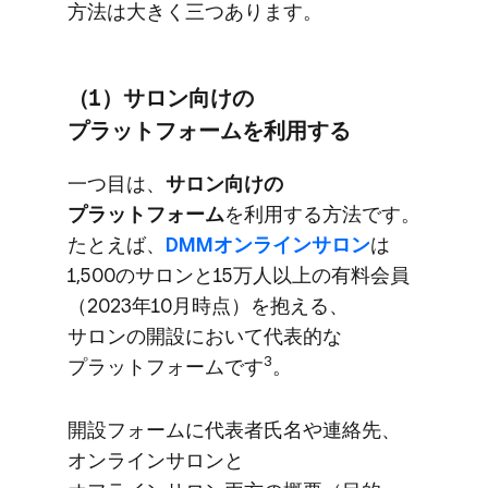
方法は​大きく​三つ​あります。
（1）​サロン向けの​
プラットフォームを​利用する
一つ​目は、
​サロン向けの​
プラットフォーム
を​利用する​方​法です。​
たとえば、
​DMMオンラインサロン
は​
1,500の​サロンと​15万人以上の​有料会員​
（2023年10月時点）を​抱える、​
サロンの​開設に​おいて​代表的な​
3
プラットフォームです
。
開設フォームに​代表者氏名や​連絡先、​
オンラインサロンと​