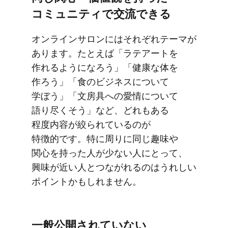
コミュニティで​交流できる
オンラインサロンには​それぞれテーマが​
あります。​たとえば​「ラテアートを​
作れるようになろう」​「健康な​体を​
作ろう」​「食の​ビジネスに​ついて​
学ぼう」​「文房具への​愛情に​ついて​
語り尽く​そう」など、​どれも​ある​
程度内容が​絞られているのが​
特徴的です。​特に​周りに​同じ​趣味や​
関心を​持った​人が​少ない​人に​とって、​
興味が​近い​人と​つながれるのは​うれしい​
ポイントかもしれません。
一般​公開されていない​