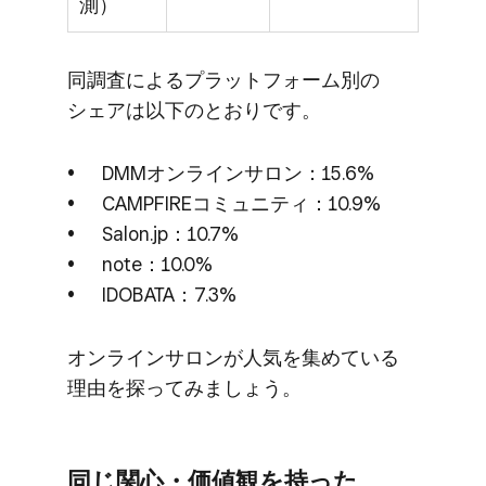
測）
同調査に​よる​プラットフォーム別の​
シェアは​以下の​とおりです。
DMMオンラインサ​ロン：15.6%
CAMPFIREコミュニティ：10.9%
Salon.jp：10.7%
note：10.0%
IDOBATA：7.3%
オンラインサロンが​人気を​集めている​
理由を​探ってみましょう。
同じ関心・価値観を​持った​