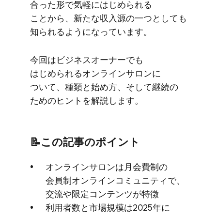
合った​形で​気軽に​はじめられる​
ことから、​新たな​収入源の​一つと​しても​
知られるようになっています。
今回は​ビジネスオーナーでも​
はじめられる​オンラインサロンに​
ついて、​種類と​始め方、​そして​継続の​
ための​ヒントを​解説します。
📝この​記事の​ポイント
オンラインサロンは​月会費制の​
会員制オンラインコミュニティで、​
交流や​限定コンテンツが​特徴
利用者数と​市場規模は​2025年に​