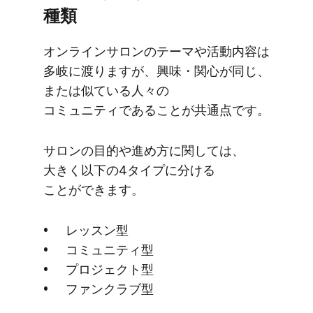
種類
オンラインサロンの​テーマや​活動内容は​
多岐に​渡りますが、​興味・関心が​同じ、​
または​似ている​人々の​
コミュニティである​ことが​共通点です。
サロンの​目的や​進め方に​関しては、​
大きく​以下の​4タイプに​分ける​
ことができます。
レッスン型
コミュニティ型
プロジェクト型
ファンクラブ型