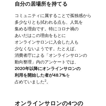
自分の​居場所を​持てる
コミュニティに​属する​ことで​孤独感から​
多少なりとも​拭われる​点も、​人気を​
集める​理由です。​特に​コロナ禍の​
あいだは​この​理由を​もとに​
オンラインサロンに​入会した​人も​
少なくないようです。​たとえば、​
消費者庁に​よる​「オンラインサロンの​
動向整理」内の​アンケートでは、
2020年以降に​オンラインサロンの​
利用を​開始した​者が​48.7%
を​
2
占めていました
。
オンラインサロンの​4つの​