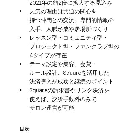
2021年の​約2倍に​拡大する​見込み
人気の​理由は​共通の​関心を​
持つ仲間との​交流、​専門的情報の​
入手、​人脈形成や​居場所づくり
レッスン型・コミュニティ型・
プロジェクト型・ファンクラブ型の​
4タイプが​存在
テーマ設定や​集客、​会費・
ルール設計、​Squareを​活用した​
決済導入が​成功と​継続の​ポイント
Squareの​請求書やリンク決済を​
使えば、​決済手数料のみで​
サロン運営が​可能
目次