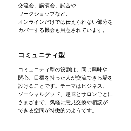
交流会、​講演会、​試合や​
ワークショップなど、​
オンラインだけでは​伝えられない​部分を​
カバーする​機会も​用意されています。
コミュニティ型
コミュニティ型の​役割は、​同じ​興味や​
関心、​目標を​持った​人が​交流できる​場を​
設ける​ことです。​テーマは​ビジネス、​
ソーシャルグッド、​趣味と​サロンごとに​
さまざまで、​気軽に​意見交換や​相談が​
できる​空間が​特徴的の​ようです。