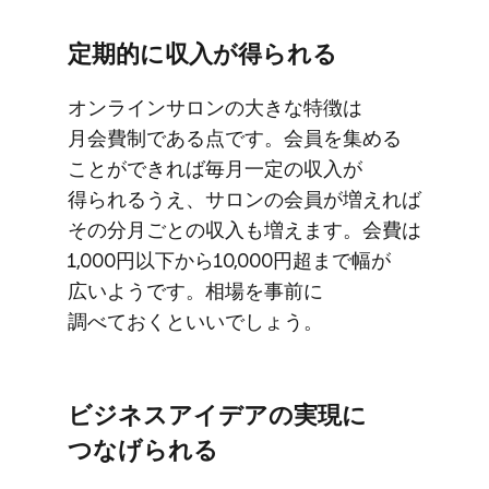
定期的に​収入が​得られる
オンラインサロンの​大きな​特徴は​
月会費制である​点です。​会員を​集める​
ことができれば​毎月​一定の​収入が​
得られる​うえ、​サロンの​会員が​増えれば​
その​分月ごとの​収入も​増えます。​会費は​
1,000円以下から​10,000円超まで​幅が​
広いようです。​相場を​事前に​
調べておくと​いいでしょう。
ビジネスアイデアの​実現に​
つなげられる