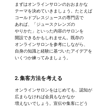
まずは​オンラインサロンの​おおまかな​
テーマを​決めて​いきましょう。​たとえば​
コールドプレスジュースの​専門店で​
あれば、​「ジュースクレンズの​
やりかた」と​いった​内容の​サロンを​
開設できるかもしれません。​既存の​
オンラインサロンを​参考にしながら、​
自身の​知識と​経験に​基づいた​アイデアを​
いく​つか​練ってみましょう。
2. 集客方​法を​考える
オンラインサロンを​はじめても、​認知が​
広まらなければ​会員も​なかなか​
増えないでしょう。​宣伝や​集客に​どう​