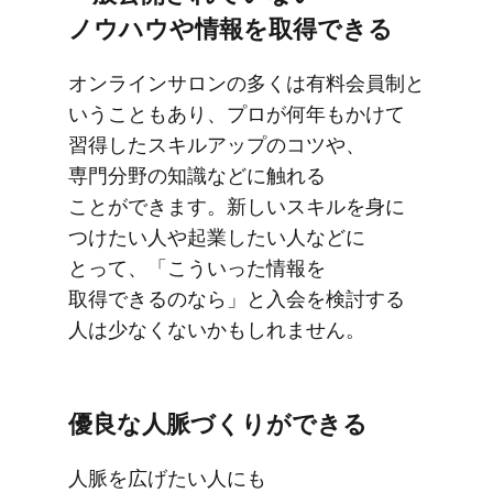
ノウハウや​情報を​取得できる
オンラインサロンの​多くは​有料会員制と​
いう​ことも​あり、​プロが​何年も​かけて​
習得した​スキルアップの​コツや、​
専門分野の​知識などに​触れる​
ことができます。​新しい​スキルを​身に​
つけたい​人や​起業したい​人などに​
とって、​「こういった​情報を​
取得できるのなら」と​入会を​検討する​
人は​少なくないかもしれません。
優良な​人脈づくりが​できる
人脈を​広げたい​人にも​