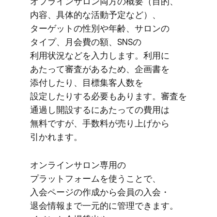
オフラインサロン両方の​概要​（目的、​
内容、​具体的な​活動予定など）、​
ターゲットの​性別や​年齢、​サロンの​
タイプ、​月会費の​額、​SNSの​
利用状況などを​入力します。​利用に​
あたって​審査が​ある​ため、​企画書を​
添付したり、​目標集客人数を​
設定したりする​必要も​あります。​審査を​
通過し開設するに​あたっての​費用は​
無料ですが、​手数料が​売り上げから​
引かれます。
オンラインサロン専用の​
プラットフォームを​使う​ことで、​
入会ページの​作成から​会員の​入会・
退会情報まで​一元的に​管理できます。​