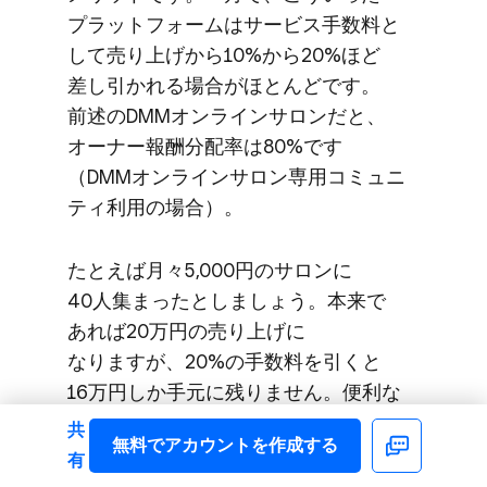
プラットフォームは​サービス手数料と​
して​売り上げから​10%から​20%ほど​
差し引かれる​場合が​ほとんどです。​
前述の​DMMオンラインサロンだと、​
オーナー報酬分配率は​80%です​
（DMMオンラインサロン専用コミュニ
ティ利用の​場合）。
た​とえば​月々5,000円の​サロンに​
40人集まったとしましょう。​本来で​
あれば​20万円の​売り上げに​
なりますが、​20%の​手数料を​引くと​
16万円しか​手元に​残りません。​便利な​
一方、​手数料がかさむ​ところが​玉に​
共
無料で​アカウントを​作成する
Facebook
瑕です。
有