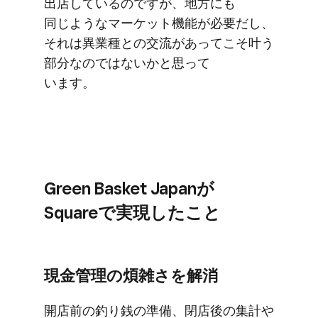
出店しているのですが、​地方にも​
同じような​マーケット機能が​必要だし、​
それは​異業種との​交流が​あってこそ​叶う​
部分なのではないかと​思って
います。
Green Basket Japanが​
Squareで​実現した​こと
現金管理の​煩雑さを​解消
開店前の​釣り銭の​準備、​閉店後の​集計や​