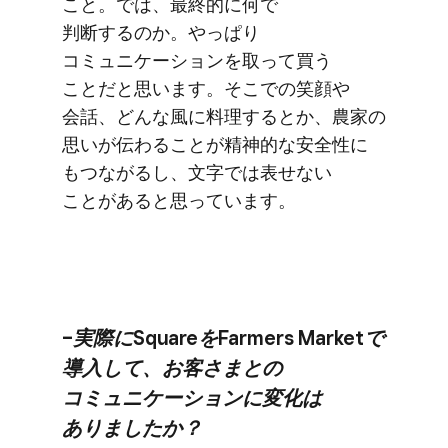
こと。​では、​最終的に​何で​
判断するのか。​やっぱり​
コミュニケーションを​取って​買う​
ことだと​思います。​そこでの笑​顔や​
会話、​どんな​風に​料理するとか、​農家の​
思いが​伝わる​ことが​精神的な​安全性に​
もつながるし、​文字では​表せない​
ことがあると​思っています。
–実際に​Squareを​Farmers Marketで​
導入して、​お客さまとの​
コミュニケーションに​変化は​
ありましたか？