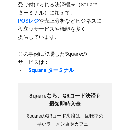
受け付けられる​決済端末​（Square
ターミナル）に​加えて、
POSレジ
や売上分析など​ビジネスに​
役立つサービスや​機能を​多く​
提供しています。
この​事例に​登場した​Squareの​
サービスは​：
・
Square ターミナル
Squareなら、​QRコード決済も​
最短即時入金
Squareの​QRコード決済は、​回転率の​
早い​ラーメン店や​カフェ、​