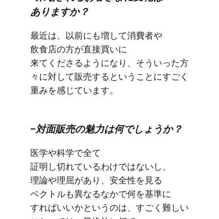
ありますか？
最近は、​以前にも​増して​消費者や​
飲食店の​方が​直接買いに​
来てくださるようになり、​そういった​方​
々に​対して​販売すると​いう​ことに​すごく​
重みを​感じています。
–対面販売の​魅力は​何でしょうか？
医学や​科学で​全て​
証明し切れているわけではないし、​
理論や​理屈が​あり、​安全性を​見る​
ベクトルも​異なるなかで​何を​基準に​
すれば​いいかと​いうのは、​すごく​難しい​