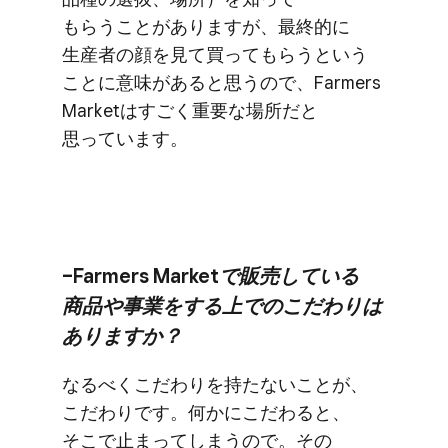
もらうことがありますが、​最終的に​
生産者の​顔を​見て​買って​もらうと​いう​
ことに​意味が​あると​思うので、​Farmers
Marketは​すごく​重要な​場所だと​
思っています。
–Farmers Marketで​販売している​
商品や​事業を​する​上での​こだわりは​
ありますか？
なるべく​こだわりを​持たない​ことが、​
こだわりです。​何かに​こだわると、​
そこで​止まってしまうので。​その​