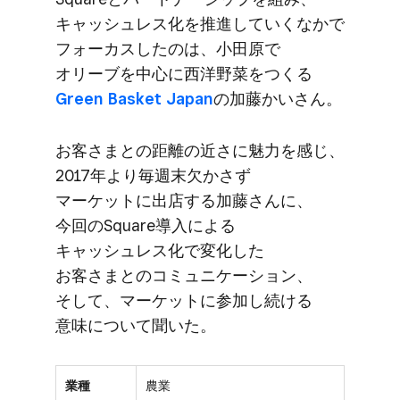
キャッシュレス化を​推進していく​なかで​
フォーカスしたのは、​小田原で​
オリーブを​中心に​西洋野菜を​つくる
Green Basket Japan
の​加藤かいさん。
お客さまとの​距離の​近さに​魅力を​感じ、​
2017年より​毎週​末欠かさず​
マーケットに​出店する​加藤さんに、​
今回の​Square導入に​よる​
キャッシュレス化で​変化した​
お客さまとの​コミュニケーション、​
そして、​マーケットに​参加し続ける​
意味に​ついて​聞いた。
業種
農業