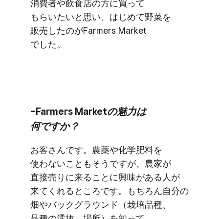
消費者や​飲食店の​方に​買って​
もらいたいと​思い、​はじめて​野菜を​
販売したのが​Farmers Market
でした。
–Farmers Marketの​魅力は​
何ですか？
お客さんです。​農薬や​化学肥料を​
使わない​ことも​そうですが、​農家が​
直接売りに​来る​ことに​興味が​ある​人が​
来てくれる​ところです。​もちろん​自分の​
畑や​バック​グラウンド​（栽培品種、​
品種の​選抜、​場所）を​知って​