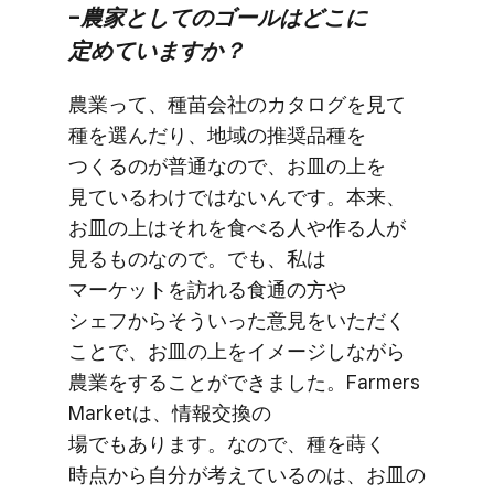
–農家と​しての​ゴールは​どこに​
定めていますか？
農業って、​種苗会社の​カタログを​見て​
種を​選んだり、​地域の​推奨品種を​
つくるのが​普通なので、​お皿の​上を​
見ているわけではないんです。​本来、​
お皿の​上は​それを​食べる​人や​作る​人が​
見る​ものなので。​でも、​私は​
マーケットを​訪れる​食通の​方や​
シェフから​そういった​意見を​いただく​
ことで、​お皿の​上を​イメージしながら​
農業を​する​ことができました。​Farmers
Marketは、​情報交換の​
場でもあります。​なので、​種を​蒔く​
時点から​自分が​考えているのは、​お皿の​