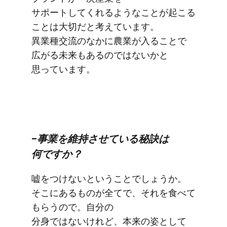
サポートしてくれるような​ことが​起こる​
ことは​大切だと​考えています。​
異業種交流の​なかに​農業が​入る​ことで​
広がる​未来も​あるのではないかと​
思っています。
–事業を​維持させている​秘訣は​
何ですか？
嘘を​つけないと​いう​ことでしょうか。​
そこに​ある​ものが​全てで、​それを​食べて​
もらうので。​自分の​
分身ではないけれど、​本来の​姿と​して​