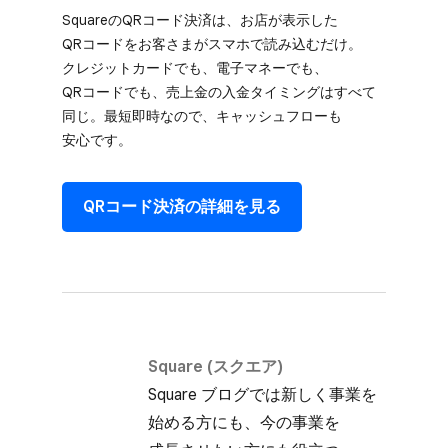
Squareの​QRコード決済は、​お店が​表示した​
QRコードを​お客さまが​スマホで​読み込むだけ。​
クレジットカードでも、​電子マネーでも、​
QRコードでも、​売上金の​入金タイミングは​すべて​
同じ。​最短即時なので、​キャッシュフローも​
安心です。
QRコード決済の​詳細を​見る
Square (スクエア)
Square ブログでは​新しく​事業を​
始める方にも、​今の​事業を​