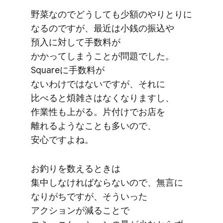
野菜なので​どうしても​少額の​やりとりに​
なるのですが、​最近は​小銭の​振込や​
預入に​対して​手数料が​
かかってしまうことが​問題でした。​
Squareに​手数料が​
ないわけではないですが、​それに​
比べると​煩雑さは​なくなりますし、​
作業性も​上がる。​片付けで​お店を​
離れるような​ことも​多いので、​
安心ですよね。
お釣りを​数える​ときは​
集中しなければならないので、​無言に​
なりがちですが、​そういった​
アクションが​減る​ことで​