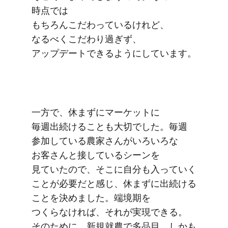
時点では​
もちろんこだわっているけれど、​
なるべく​こだわり過ぎず、​
アップデートできるように​しています。
一方で、​休まずに​マーケットに​
毎週出続ける​ことも​大切でした。​毎週​
参加している​農家さんが​いろいろな​
お客さんと​接している​シーンを​
見ていたので、​そこに​自分も​入っていく​
ことが​必要だと​感じ、​休まずに​出続ける​
ことを​決めました。​端境期を​
つくらなければ、​それが​実現できる。​
その​ために、​新規就農で​多品目、​しかも​