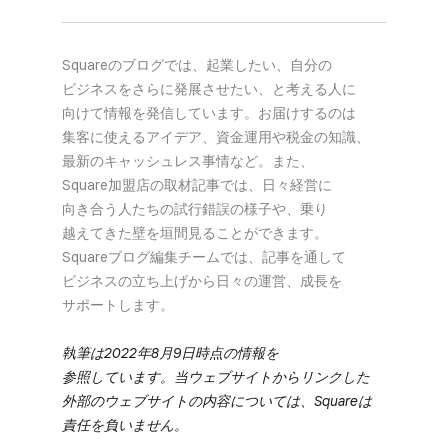
Squareの​ブログでは、​起業したい、​自分の​
ビジネスを​さらに​発展させたい、と​考える​人に​
向けて​情報を​発信しています。​お届けするのは​
集客に​使える​アイデア、​資金運用や​税金の​知識、​
最新の​キャッシュレス事情など。​また、​
Square加盟店の​取材記事では、​日々​経営に​
向き合う​人たちの​試行錯誤の​様子や、​乗り​
越えてきた壁を​垣間見る​ことができます。​
Squareブログ編集チームでは、​記事を​通して​
ビジネスの​立ち上げから​日々の​運営、​成長を​
サポートします。
執筆は​2022年8月9日時点の​情報を​
参照しています。​当ウェブサイトから​リンクした​
外部の​ウェブサイトの​内容に​ついては、​Squareは​
責任を​負いません。