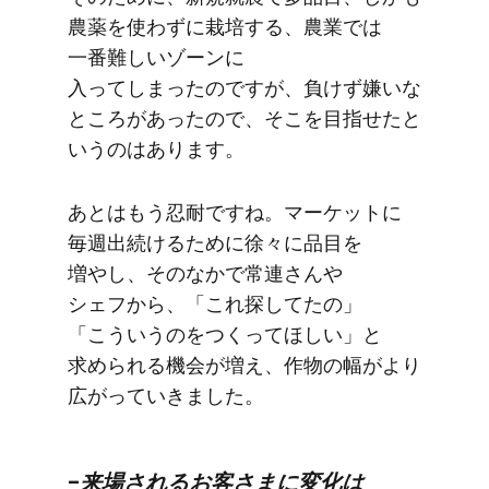
農薬を​使わずに​栽培する、​農業では​
一番難しい​ゾーンに​
入ってしまったのですが、​負けず​嫌いな​
ところが​あったので、​そこを​目指せたと​
いうのは​あります。
あとは​もう​忍耐ですね。​マーケットに​
毎週出続ける​ために​徐々に​品目を​
増やし、​そのなかで​常連さんや​
シェフから、​「これ探してたの」​
「こういうのを​つくって​ほしい」と​
求められる​機会が​増え、​作物の​幅が​より​
広がっていきました。
–来場される​お客さまに​変化は​