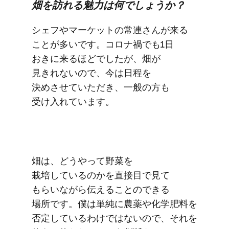
畑を​訪れる​魅力は​何でしょうか？
シェフや​マーケットの​常連さんが​来る​
ことが​多いです。​コロナ禍でも​1日​
おきに​来る​ほどでしたが、​畑が​
見きれないので、​今は​日程を​
決めさせていただき、​一般の​方も​
受け入れています。
畑は、​どうやって​野菜を​
栽培しているのかを​直接目で​見て​
もらいながら​伝える​ことのできる​
場所です。​僕は​単純に​農薬や​化学肥料を​
否定しているわけではないので、​それを​