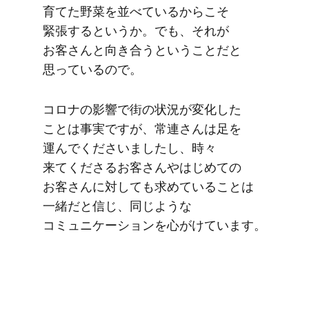
育てた野菜を​並べているから​こそ​
緊張すると​いうか。​でも、​それが​
お客さんと​向き合うと​いう​ことだと​
思っているので。
コロナの​影響で​街の​状況が​変化した​
ことは​事実ですが、​常連さんは​足を​
運んでくださいましたし、​時々​
来てくださる​お客さんや​はじめての​
お客さんに​対しても​求めている​ことは​
一緒だと​信じ、​同じような​
コミュニケーションを​心がけています。