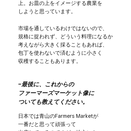
上。​お皿の​上を​イメージする​農業を​
しようと​思っています。
市場を​通しているわけではないので、​
規格に​捉われず、​どう​いう​料理に​なるか​
考えながら​大きく​採る​ことも​あれば、​
包丁を​使わないで​済むように​小さく​
収穫する​こともあります。
–最後に、​これからの​
ファーマーズマーケット像に​
ついても​教えてください。
日本では​青山の​Farmers Marketが​
一番だと​思って​頑張って​