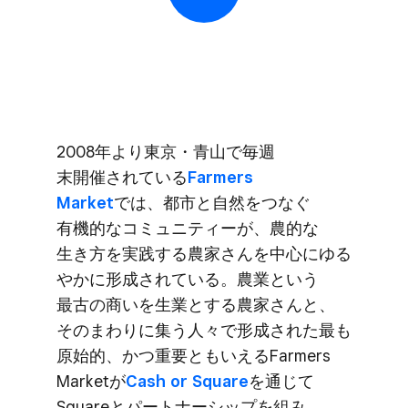
2008年より​東京・青山で​毎週​
末開催されている
​Farmers
Market
では、​都市と​自然を​つなぐ​
有機的な​コミュニティーが、​農的な​
生き方を​実践する​農家さんを​中心に​ゆる​
やかに​形成されている。​農業と​いう​
最古の​商いを​生業と​する​農家さんと、​
その​まわりに​集う​人々で​形成された​最も​
原始的、​かつ重要とも​いえる​Farmers
Marketが
​Cash or Square
を​通じて​
Squareと​パートナーシップを​組み、​