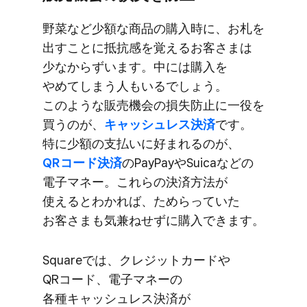
野菜など​少額な​商品の​購入時に、​お札を​
出すことに​抵抗感を​覚える​お客さまは​
少なからずいます。​中には​購入を​
やめてしまう​人も​いるでしょう。​
このような​販売機会の​損失防止に​一役を​
買うのが、
​キャッシュレス決済
です。​
特に​少額の​支払いに​好まれるのが、
QRコード決済
の​PayPayや​Suicaなどの​
電子マネー。​これらの​決済方​法が​
使えると​わかれば、​ためらっていた​
お客さまも​気兼ねせずに​購入できます。
Squareでは、​クレジットカードや​
QRコード、​電子マネーの​
各種キャッシュレス決済が​