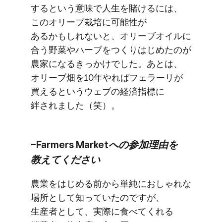
すると​いう​意味で​人生を​賭けるには、​
この​オリーブ栽培に​可能性が​
あるかもしれないと、​オリーブオイルに​
合う​野菜や​ハーブを​つくり​はじめたのが​
農家に​なる​きっかけでした。​あとは、​
オリーブ畑を​10年やれば​フェラーリが​
買えると​いう​ウェブの​経済指標に​
絆されました​（笑）。
–Farmers Marketへの​参加理由を​
教えてください
農業を​はじめる​前から​単純に​おしゃれな​
場所と​して​知っていたのですが、​
生産者と​して、​実際に​食べてくれる​