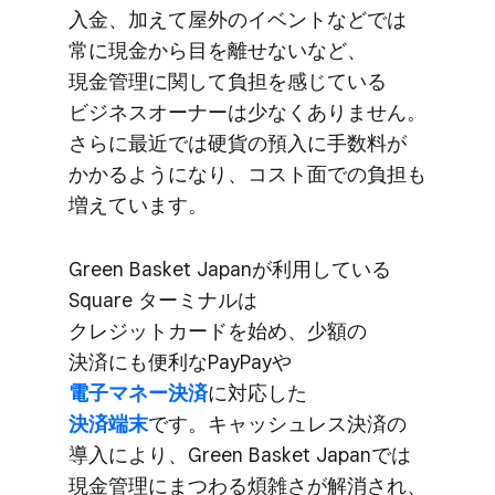
入金、​加えて​屋外の​イベントなどでは​
常に​現金から​目を​離せないなど、​
現金管理に​関して​負担を​感じている​
ビジネスオーナーは​少なく​ありません。​
さらに​最近では​硬貨の​預入に​手数料が​
かかるようになり、​コスト面での​負担も​
増えています。
Green Basket Japanが​利用している​
Square ターミナルは​
クレジットカードを​始め、​少額の​
決済にも​便利な​PayPayや
電子マネー決済
に​対応した
決済端末
です。​キャッシュレス決済の​
導入に​より、​Green Basket Japanでは​
現金管理に​まつわる​煩雑さが​解消され、​