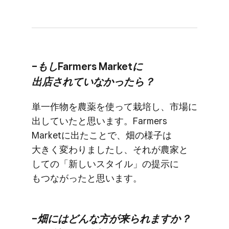
–もしFarmers Marketに​
出店されていなかったら？
単一作物を​農薬を​使って​栽培し、​市場に​
出していたと​思います。​Farmers
Marketに​出た​ことで、​畑の​様子は​
大きく​変わりましたし、​それが​農家と​
しての​「新しい​スタイル」の​提示に​
もつながったと​思います。
–畑には​どんな​方が​来られますか？​