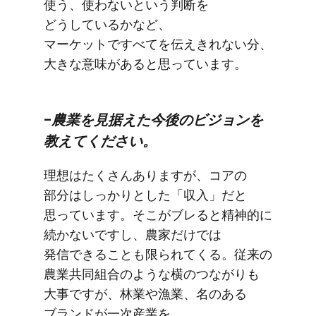
使う、​使わないと​いう​判断を​
どうしているかなど、​
マーケットですべてを​伝えきれない分、​
大きな​意味が​あると​思っています。
–農業を​見据えた​今後の​ビジョンを​
教えてください。
理想は​たくさん​ありますが、​コアの​
部分は​しっかりと​した​「収入」だと​
思っています。​そこが​ブレると​精神的に​
続かないですし、​農家だけでは​
発信できることも​限られてくる。​従来の​
農業共同組合のような​横の​つながりも​
大事ですが、​林業や​漁業、​名の​ある​
ブランドが​一次産業を​