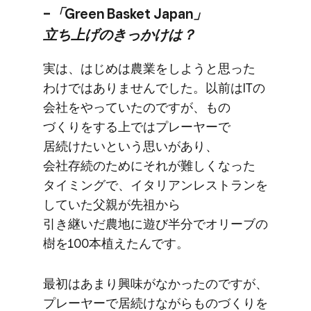
–​「Green Basket Japan」​
立ち上げの​きっかけは？
実は、​はじめは​農業を​しようと​思った​
わけでは​ありませんでした。​以前は​ITの​
会社を​やっていたのですが、​もの​
づくりを​する​上では​プレーヤーで​
居続けたいと​いう​思いが​あり、​
会社存続の​ために​それが​難しくなった​
タイミングで、​イタリアンレストランを​
していた​父親が​先祖から​
引き継いだ農地に​遊び半分で​オリーブの​
樹を​100本植えたんです。
最初は​あまり​興味が​なかったのですが、​
プレーヤーで​居続けながら​もの​づくりを​