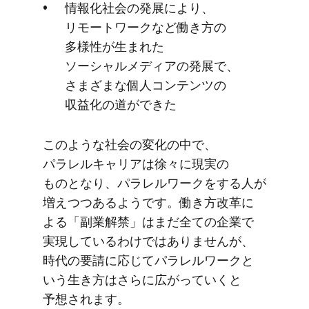
情報化社会の​発展に​より、​
リモートワークなど​働き方の​
多様性が​生まれた​
ソーシャルメディアの​発展で、​
さまざまな​個人コンテンツの​
収益化の​道が​できた
このような​社会の​変化の​中で、​
パラレルキャリアは​徐々に​現実の​
ものとなり、​パラレルワークを​する​人が​
増えつつあるようです。​働き方​改革に​
よる​「副業解禁」は​まだ​全ての​企業で​
実現しているわけでは​ありませんが、​
時代の​要請に​応じて​パラレルワークと​
いう​生き方は​さらに​広がっていく​と​
予想されます。