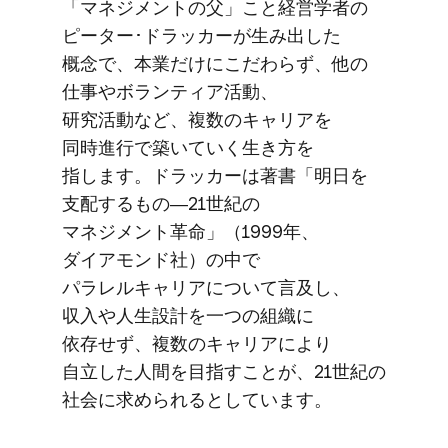
「マネジメントの​父」こと​経営学者の​
ピーター･ドラッカーが​生み出した​
概念で、​本業だけに​こだわらず、​他の​
仕事や​ボランティア活動、​
研究活動など、​複数の​キャリアを​
同時進行で​築いていく​生き方を​
指します。​ドラッカーは​著書​「明日を​
支配する​もの​―21世紀の​
マネジメント革命」​（1999年、​
ダイアモンド社）の​中で​
パラレルキャリアに​ついて​言及し、​
収入や​人生設計を​一つの​組織に​
依存せず、​複数の​キャリアに​より​
自立した​人間を​目指すことが、​21世紀の​
社会に​求められると​しています。