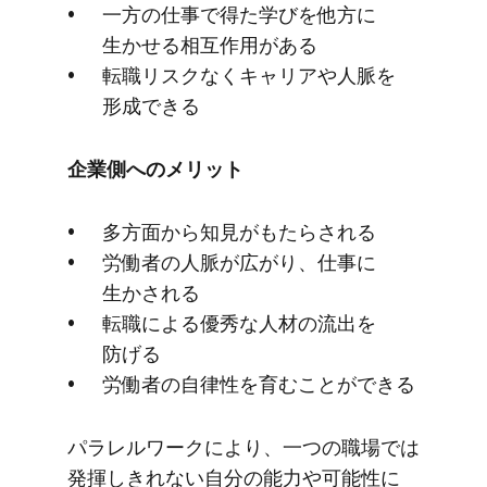
一方の​仕事で​得た​学びを​他方に​
生かせる​相互作用が​ある
転職リスクなく​キャリアや​人脈を​
形成できる
企業側への​メリット
多方​面から​知見が​も​たらされる
労働者の​人脈が​広がり、​仕事に​
生かされる
転職に​よる​優秀な​人材の​流出を​
防げる
労働者の​自律性を​育むことができる
パラレルワークに​より、​一つの​職場では​
発揮しきれない​自分の​能力や​可能性に​