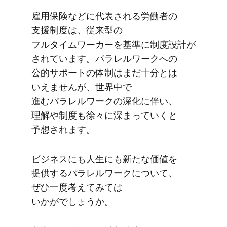
雇用保険などに​代表される​労働者の​
支援制度は、​従来型の​
フルタイムワーカーを​基準に​制度設計が​
されています。​パラレルワークへの​
公的サポートの​体制は​まだ​十分とは​
いえませんが、​世界中で​
進むパラレルワークの​深化に​伴い、​
理解や​制度も​徐々に​深まっていく​と​
予想されます。
ビジネスにも​人生にも​新たな​価値を​
提供する​パラレルワークに​ついて、​
ぜひ一度​考えてみては​
いかがでしょうか。