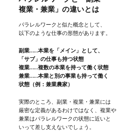
複業・兼業」の​違いとは
パラレルワークと​似た​概念と​して、​
以下のような​仕事の​形態が​あります。
副業……本業を​「メイン」と​して、​
「サブ」の​仕事も​持つ状態
複業……​複数の​本業を​持って働く​状態
兼業……本業と​別の​事業も​持って働く​
状態​（例：兼業農家）
実際の​ところ、​副業・複業・兼業には​
厳密な​定義が​あるわけではなく、​複業や​
兼業は​パラレルワークの​状態に​近いと​
いって​差し支えないでしょう。