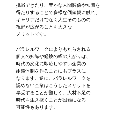
挑戦できたり、​豊かな​人間関係や​知識を​
得たりする​ことで​多様な​価値観に​触れ、​
キャリアだけでなく​人生​その​ものの​
視野が​広がることも​大きな​
メリットです。
パラレルワークに​よりも​たらされる​
個人の​知識や​経験の​幅の​広がりは、​
時代の​変化に​即応しやすい​企業の​
組織体制を​作る​ことにも​プラスに​
なります。​逆に、​パラレルワークを​
認めない​企業は​こうした​メリットを​
享受する​ことが​難しく、​人材不足の​
時代を​生き抜く​ことが​困難に​なる​
可能性も​あります。