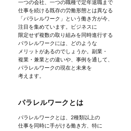
一つの​会社、​一つの​職種で​定年退職まで​
仕事を​続ける​既存の​労働形態とは​異なる​
「パラレルワーク」と​いう​働き方が​今、​
注目を​集めています。​ビジネスに​
限定せず​複数の​取り組みを​同時進行する​
パラレルワークには、​どのような​
メリットが​あるのでしょうか。​副業・
複業・兼業との​違いや、​事例を​通して、​
パラレルワークの​現在と​未来を​
考えます。
パラレルワークとは
パラレルワークとは、​2種類以上の​
仕事を​同時に​手がける​働き方、​特に​