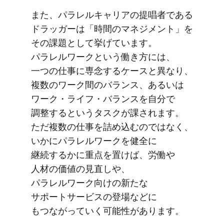
また、​パラレルキャリアの​提唱者である​
ドラッガーは​「時間の​マネジメント」を​
その​課題と​して​挙げています。​
パラレルワークと​いう​働き方には、​
一つの​仕事に​専念する​ケースと​異なり、​
複数の​ワーク間の​バランス、​あるいは​
ワーク・ライフ・バランスを​自分で​
調整すると​いう​タスクが​課されます。​
ただ​複数の​仕事を​詰め込むのではなく、​
いかに​パラレルワークを​健全に​
継続するかに​重点を​置けば、​労働や​
人材の​価値の​見直しや、​
パラレルワーク向けの​新たな​
サポートサービスの​登場などに​
もつながっていく​可能性が​あります。