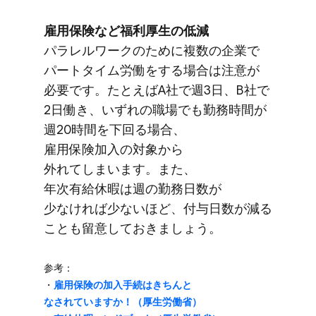
雇用保険など​福利厚生の​低減
パラレルワークの​ために​複数の​企業で​
パートタイム労働を​する​場合は​注意が​
必要です。​たとえば​A社で​週3日、​B社で​
2日​働き、​いずれの​職場でも​勤務時間が​
週20時間を​下回る​場合、​
雇用保険加入の​対象から​
外れてしまいます。​また、​
年次有給休暇は​週の​勤務日数が​
少なければ​少ない​ほど、​付与日数が​減る​
ことも​留意して​おきましょう。
参考：
・
雇用保険の​加入手続は​きちんと​
なされていますか！​（厚生労働省）