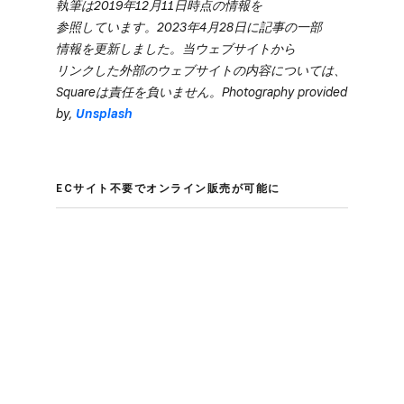
執筆は​2019年12月11日時点の​情報を​
参照しています。​2023年4月28日に​記事の​一部​
情報を​更新しました。​当ウェブサイトから​
リンクした​外部の​ウェブサイトの​内容に​ついては、​
Squareは​責任を​負いません。​Photography provided
by,
Unsplash
ECサイト不要で​オンライン販売が​可能に