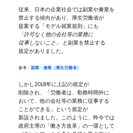
従来、​日本の​企業社会では​副業や​兼業を​
禁止する​傾向が​あり、​厚生労働省が​
提案する​「モデル就業規則」にも​
「許可なく​他の​会社等の​業務に​
従事しない​こと」
と​副業を​禁止する​
規定が​ありました。
参考：
副業・兼業​（厚生労働省）
しかし​2018年に​上記の​規定が​
削除され、​「労働者は、​勤務時間外に​
おいて、​他の​会社等の​業務に​従事する​
ことができる」と​いう​規定が​
新設されました。​このように、​昨今では​
政府主導の​「働き方​改革」の​一環と​して​