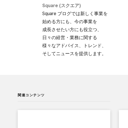
Square (スクエア)
Square ブログでは​新しく​事業を​
始める方にも、​今の​事業を​
成長させたい方にも​役立つ、​
日々の​経営・業務に​関する​
様々な​アドバイス、​トレンド、​
そして​ニュースを​提供します。
関連コンテンツ