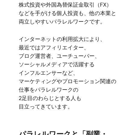
株式投資や​外国為替保証金取引​（FX）
などを​手がける​個人投資も、​他の​本業と​
両立しやすい​パラレルワークです。
インターネットの​利用拡大に​より、​
最近では​アフィリエイター、​
ブログ運営者、​ユーチューバー、​
ソーシャルメディアで​活躍する​
インフルエンサーなど、​
マーケティングや​プロモーション関連の​
仕事を​パラレルワークの​
2足目のわらじと​する​人も​
目立ってきています。
パラレルワークと​「副業・