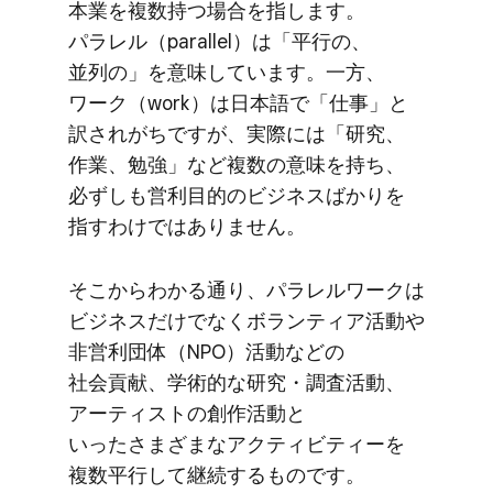
本業を​複数持つ​場合を​指します。​
パラレル​（parallel）は​「平行の、​
並列の」を​意味しています。​一方、​
ワーク​（work）は​日本語で​「仕事」と​
訳されがちですが、​実際には​「研究、​
作業、​勉強」など​複数の​意味を​持ち、​
必ずしも​営利目的の​ビジネスばかりを​
指すわけでは​ありません。
そこから​わかる​通り、​パラレルワークは​
ビジネスだけでなく​ボランティア活動や​
非営利団体​（NPO）​活動などの​
社会貢献、​学術的な​研究・調査活動、​
アーティストの​創作活動と​
いったさまざまな​アクティビティーを​
複数平行して継続する​ものです。​