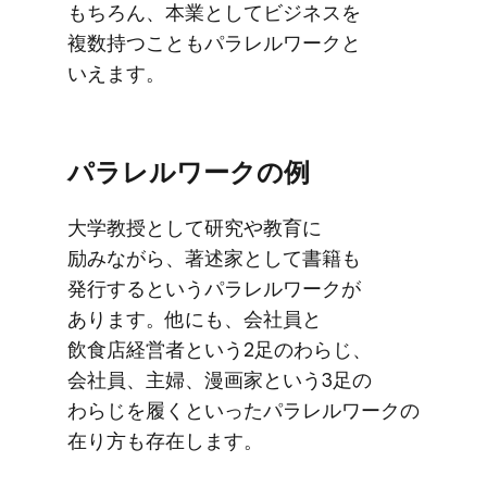
もちろん、​本業と​して​ビジネスを​
複数持つことも​パラレルワークと​
いえます。
パラレルワークの​例
大学教授と​して​研究や​教育に​
励みながら、​著述家と​して​書籍も​
発行すると​いう​パラレルワークが​
あります。​他にも、​会社員と​
飲食店経営者と​いう​2足の​わらじ、​
会社員、​主婦、​漫画家と​いう​3足の​
わらじを​履くと​いった​パラレルワークの​
在り方も​存在します。