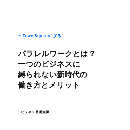
Town Squareに​戻る
パラレルワークとは？​
一つの​ビジネスに​
縛られない​新時代の​
働き方と​メリット
ビジネス基礎知識