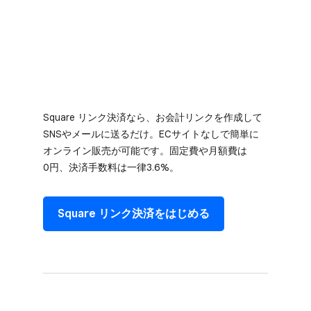
Square リンク決済なら、​お会計リンクを​作成して​
SNSや​メールに​送るだけ。​ECサイトなしで​簡単に​
オンライン販売が​可能です。​固定費や​月額費は​
0円、​決済手数料は​一律3.6%。
Square リンク決済を​はじめる