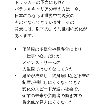
ドラッカーの​予言にも​似た​
パラレルキャリアの​考え方は、​今、​
日本のみならず世界中で​現実の​
ものとなってきています。​その​
背景には、​以下のような​世相の​変化が​
あります。
価値観の​多様化や​長寿化に​より​
「仕事中心」だけが​
メインストリームの​
人生観ではなくなってきた
経済が​成熟し、​終身雇用など​旧来の​
制度が​機能しにくくなってきた​
変化の​スピードが​速い​社会で、​
企業の​未来や​労働者の​働き方の​
将来像が​見えに​くくなった