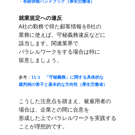
・
​有給休暇ハンドブック​（厚生労働省）
就業規定への​違反
A社の​勤務で​得た​顧客情報を​B社の​
業務に​使えば、​守秘義務違反などに​
該当します。​関連業界で​
パラレルワークを​する​場合は​特に​
留意しましょう。
参考：
11-1 ​「守秘義務」に​関する​具体的な​
裁判例の​骨子と​基本的な​方​向性​（厚生労働省）
こうした​注意点を​踏まえ、​被雇用者の​
場合は、​企業との​間に​合意を​
形成した上で​パラレルワークを​実践する​
ことが​理想的です。