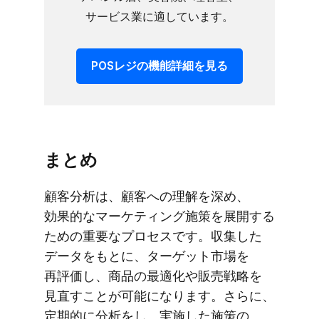
サービス業に​適しています。
POSレジの​機能詳細を​見る
まとめ
顧客分析は、​顧客への​理解を​深め、​
効果的な​マーケティング施策を​展開する​
ための​重要な​プロセスです。​収集した​
データを​もとに、​ターゲット市場を​
再評価し、​商品の​最適化や​販売戦略を​
見直すことが​可能に​なります。​さらに、​
定期的に​分析を​し、​実施した​施策の​