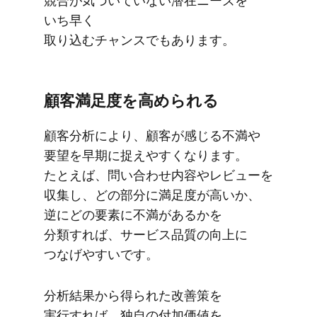
競合が​気づいていない​潜在ニーズを​
いち早く​
取り込むチャンスでもあります。
顧客満足度を​高められる
顧客分析に​より、​顧客が​感じる​不満や​
要望を​早期に​捉えやすくなります。​
たとえば、​問い​合わせ内容や​レビューを​
収集し、​どの​部分に​満足度が​高いか、​
逆に​どの​要素に​不満が​あるかを​
分類すれば、​サービス品質の​向上に​
つなげやすいです。
分析結果から​得られた​改善策を​
実行すれば、​独自の​付加価値を​