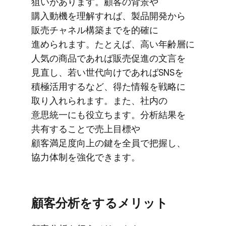
狙いが​あります。​顧客の​背景や​
購入動機を​理解すれば、​製品開発から​
販売チャネル構築までを​的確に​
進められます。​たとえば、​高い​年齢層に​
人気の​商品で​あれば​販売促進の​文言を​
見直し、​若い​世代向けで​あれば​SNSを​
積極活用する​など、​得た​情報を​戦略に​
取り入れられます。​また、​社内の​
意思統一にも​役立ちます。​分析結果を​
共有する​ことで​売上目標や​
顧客満足度向上の​鍵を​全員で​把握し、​
協力体制を​強化できます。
顧客分析を​する​メリット