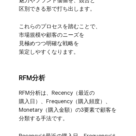
魅力や​ブランド価値を、​競合と​
区別できる形で​打ち出します。
これらの​プロセスを​踏むことで、​
市場規模や​顧客の​ニーズを​
見極めつつ明確な​戦略を​
策定しやすくなります。
RFM分析
RFM分析は、​Recency​（最近の​
購入日）、​Frequency​（購入頻度）、​
Monetary​（購入金額）の​3要素で​顧客を​
分類する​手法です。
Recencyは​最近の​購入日、​Frequencyは​