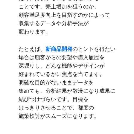
ことです。​売上増加を​狙うのか、​
顧客満足度向上を​目指すのかに​よって​
収集する​データや​分析手法が​
変わります。
た​とえば、
​新商品開発
の​ヒントを​得たい​
場合は​顧客からの​要望や​購入履歴を​
深堀りし、​どんな​機能や​デザインが​
好まれているかに​焦点を​当てます。​
明確な​目的が​ないまま​データを​
集めても、​分析結果が​散漫に​なり成果に​
結びつけづらいです。​目標を​
はっきりさせる​ことで、​都度の​
施策検討が​スムーズに​なります。