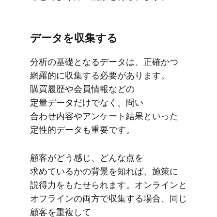
データを​収集する
分析の​基礎と​なる​データは、​正確かつ​
網羅的に​収集する​必要が​あります。​
購買履歴や​会員情報などの​
定量データだけでなく、​問い​
合わせ内容や​アンケート結果と​いった​
定性的データも​重要です。
顧客が​どう​感じ、​どんな​点を​
求めているかの​背景を​知れば、​施策に​
説得力を​もたせられます。​オンラインと​
オフラインの​両方で​収集する​場合、​同じ​
顧客を​重複して​