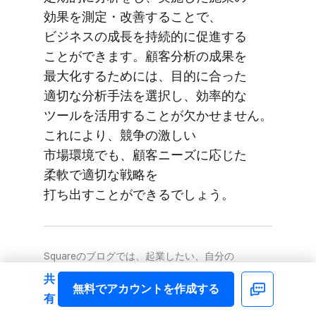
効果を​測定・改善する​ことで、​
ビジネスの​成長を​持続的に​促進する​
ことができます。​顧客分析の​成果を​
最大化する​ためには、​目的に​合った​
適切な​分析手法を​選択し、​効率的な​
ツールを​活用する​ことが​欠かせません。​
これに​より、​競争の​激しい​
市場環境でも、​顧客ニーズに​応じた​
柔軟で​適切な​戦略を​
打ち出すことができるでしょう。
Squareの​ブログでは、​起業したい、​自分の​
ビジネスを​さらに​発展させたい、と​考える​人に​
共
無料で​アカウントを​作成する
向けて​情報を​発信しています。​お届けするのは​
Facebook
有
集客に​使える​アイデア、​資金運用や​税金の​知識、​