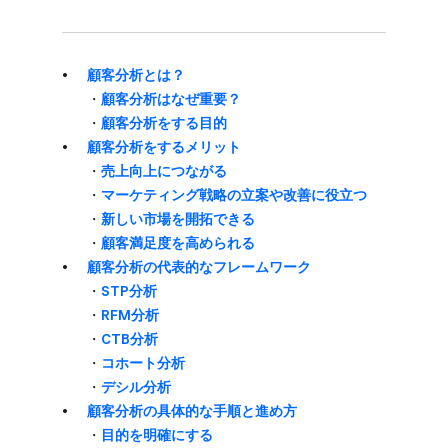
顧客分析とは？
・
顧客分析は​なぜ重要？
・
顧客分析を​する​目的
顧客分析を​する​メリット
・
売上向上に​つながる
・
マーケティング戦略の​立案や​改善に​役立つ
・
新しい​市場を​開拓できる
・
顧客満足度を​高められる
顧客分析の​代表的な​フレームワーク
・
STP分析
・
RFM分析
・
CTB分析
・
コホート分析
・
デシル分析
顧客分析の​具体的な​手順と​進め方
・
目的を​明確に​する