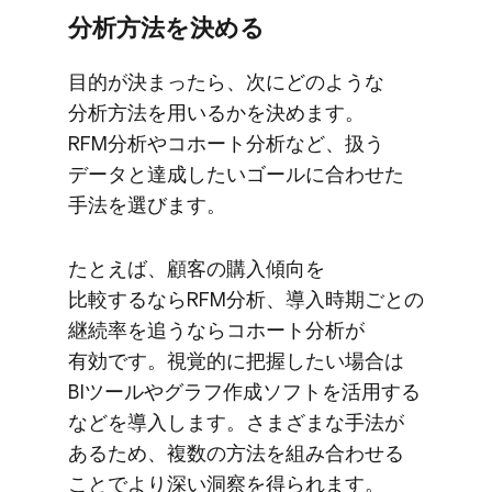
分析方​法を​決める
目的が​決まったら、​次に​どのような​
分析方​法を​用いるかを​決めます。​
RFM分析や​コホート分析など、​扱う​
データと​達成したい​ゴールに​合わせた​
手法を​選びます。
た​とえば、​顧客の​購入傾向を​
比較するなら​RFM分析、​導入時期ごとの​
継続率を​追うなら​コホート分析が​
有効です。​視覚的に​把握したい​場合は​
BIツールや​グラフ作成ソフトを​活用する​
などを​導入します。​さまざまな​手法が​
ある​ため、​複数の​方法を​組み合わせる​
ことで​より​深い​洞察を​得られます。