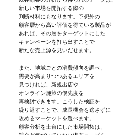
新しい​市場を​開拓する​際の​
判断材料にもなります。​予想外の​
顧客層から​高い​評価を​得ている​製品が​
あれば、​その​層を​ターゲットに​した​
キャンペーンを​打ち出す​ことで​
新たな売上源を​見いだせます。
また、​地域ごとの​消費傾向を​調べ、​
需要が​高まりつつある​エリアを​
見つければ、​新規出店や​
オンライン施策の​優先度を​
再検討できます。​こうした​検証を​
繰り返す​ことで、​成長機会を​逃さずに​
攻める​マーケットを​選べます。​
顧客分析を​土台に​した​市場開拓は、​