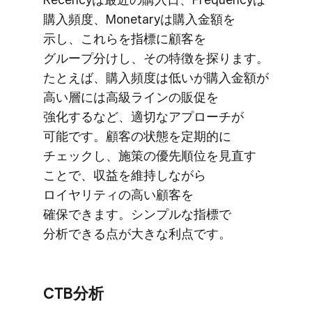
購入頻度、​Monetaryは​購入金額を​
示し、​これらを​指標に​顧客を​
グループ分けし、​その​特徴を​探ります。​
たとえば、​購入頻度は​低いが​購入金額が​
高い​層には​高級ラインの​販促を​
強化するなど、​適切な​アプローチが​
可能です。​顧客の​状態を​定期的に​
チェックし、​施策の​優先順位を​見直す​
ことで、​収益を​維持しながら​
ロイヤリティの​高い​顧客を​
確保できます。​シンプルな​指標で​
分析できる​点が​大きな​利点です。
CTB分析