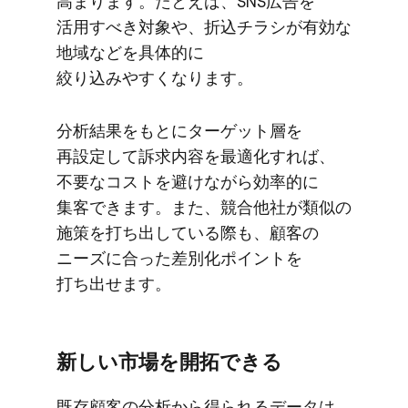
高まります。​たとえば、​SNS​広告を​
活用すべき​対象や、​折込チラシが​有効な​
地域などを​具体的に​
絞り込みやすくなります。
分析結果を​もとに​ターゲット層を​
再設定して​訴求内容を​最適化すれば、​
不要な​コストを​避けながら​効率的に​
集客できます。​また、​競合他社が​類似の​
施策を​打ち出している​際も、​顧客の​
ニーズに​合った​差別化ポイントを​
打ち出せます。
新しい​市場を​開拓できる
既存顧客の​分析から​得られる​データは、​