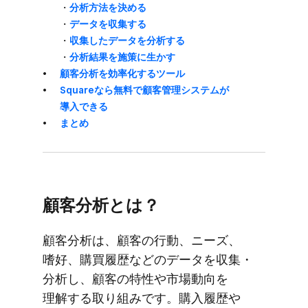
・
分析方​法を​決める
・
​データを​収集する
・
​収集した​データを​分析する
・
分析結果を​施策に​生かす
顧客分析を​効率化する​ツール
Squareなら​無料で​顧客管理システムが​
導入できる
まとめ
顧客分析とは？
顧客分析は、​顧客の​行動、​ニーズ、​
嗜好、​購買履歴などの​データを​収集・​
分析し、​顧客の​特性や​市場動向を​
理解する​取り組みです。​購入履歴や​