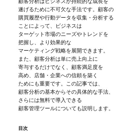
顧客分析は​ビジネスが​持続的な​成長を​
遂げる​ために​不可欠な​手法です。​顧客の​
購買履歴や​行動データを​収集・分析する​
ことに​よって、​ビジネスは​
ターゲット市場の​ニーズや​トレンドを​
把握し、​より​効果的な​
マーケティング戦略を​展開できます。​
また、​顧客分析は​単に​売上向上に​
寄与するだけでなく、​顧客満足度を​
高め、​店舗・企業への​信頼を​築く​
ためにも​重要です。​この​記事では、​
顧客分析の​基本から​その​具体的な​手法、​
さらには​無料で​導入できる​
顧客管理ツールに​ついても​説明します。
目次