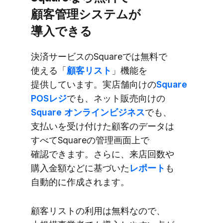
顧客管理システムが​
導入できる
決済サービスの​Squareでは​無料で​
使える​「
顧客リスト
」​機能を​
提供しています。​実店舗向けの
​Square
POSレジ
でも、​ネット販売向けの
Square オンラインビジネス
でも、​
支払いを​受け付けた​顧客の​データは​
すべて​Squareの​管理画面上で​
確認できます。​さらに、​来店回数や​
購入金額などに​基づいた
​レポート
も​
自動的に​作成されます。
顧客リストの​利用は​無料なので、​