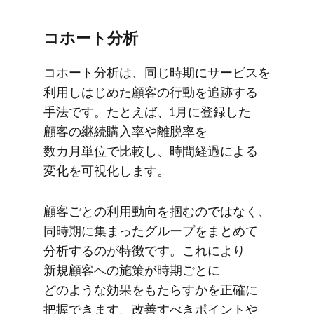
コホート分析
コホート分析は、​同じ​時期に​サービスを​
利用し​はじめた​顧客の​行動を​追跡する​
手法です。​たとえば、​1月に​登録した​
顧客の​継続購入率や​離脱率を​
数カ月単位で​比較し、​時間経過に​よる​
変化を​可視化します。
顧客ごとの​利用動向を​掴むのではなく、​
同時期に​集まった​グループを​まとめて​
分析するのが​特徴です。​これに​より​
新規顧客への​施策が​時期ごとに​
どのような​効果を​もたらすかを​正確に​
把握できます。​改善すべきポイントや​