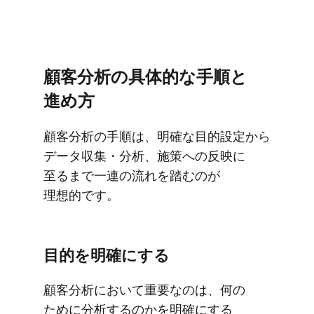
顧客分析の​具体的な​手順と​
進め方
顧客分析の​手順は、​明確な​目的設定から​
データ収集・分析、​施策への​反映に​
至るまで​一連の​流れを​踏むのが​
理想的です。
目的を​明確に​する
顧客分析に​おいて​重要なのは、​何の​
ために​分析するのかを​明確に​する​