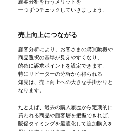
顧客分析を​行う​メリットを​
一つずつチェックしていきましょう。
売上向上に​つながる
顧客分析に​より、​お客さまの​購買動機や​
商品選択の​基準が​見えやすくなり、​
的確に​訴求ポイントを​設定できます。​
特に​リピーターの​分析から​得られる​
知見は、​売上向上への​大きな​手掛かりと​
なります。
た​とえば、​過去の​購入履歴から​定期的に​
買われる​商品や​顧客層を​把握できれば、​
販促タイミングを​最適化して​追加購入を​