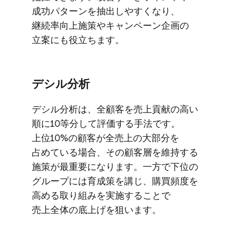
成功パターンを​抽出しやすくなり、​
継続率向上施策や​キャンペーン企画の​
立案にも​役立ちます。
デシル分析
デシル分析は、​全顧客を​売上貢献の​高い​
順に​10等分して​評価する​手法です。​
上位10%の​顧客が​全売上の​大部分を​
占めている​場合、​その​顧客層を​維持する​
施策が​最重要に​なります。​一方で​下位の​
グループには​育成策を​講じ、​購買頻度を​
高める​取り組みを​実施する​ことで​
売上全体の​底上げを​狙います。