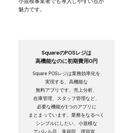
小規模事業者でも​導入しやすい​点が​
魅力です。
Squareの​POSレジは​
高機能なのに​初期費用0円
Square POSレジは​業務効率化を​
実現する、​高機能な​
無料アプリです。​売上分析、​
在庫管理、​スタッフ管理など、​
必要な​機能が​1つの​アプリに​
まとまっています。​業務を​なるべく​
シンプルに​したい、​小規模な​
アパレル店、​美容院、​理容室、​