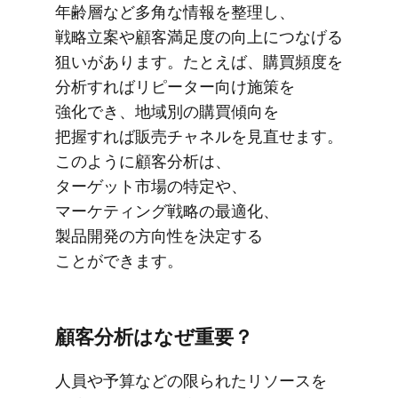
年齢層など​多角な​情報を​整理し、​
戦略立案や​顧客満足度の​向上に​つなげる​
狙いが​あります。​たとえば、​購買頻度を​
分析すれば​リピーター向け施策を​
強化でき、​地域別の​購買傾向を​
把握すれば​販売チャネルを​見直せます。​
このように​顧客分析は、​
ターゲット市場の​特定や、​
マーケティング戦略の​最適化、​
製品開発の​方​向性を​決定する​
ことができます。
顧客分析は​なぜ重要？
人員や​予算などの​限られた​リソースを​