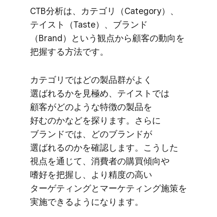
CTB分析は、​カテゴリ​（Category）、​
テイスト​（Taste）、​ブランド​
（Brand）と​いう​観点から​顧客の​動向を​
把握する​方​法です。
カテゴリでは​どの​製品群が​よく​
選ばれるかを​見極め、​テイストでは​
顧客が​どのような​特徴の​製品を​
好むのかなどを​探ります。​さらに​
ブランドでは、​どの​ブランドが​
選ばれるのかを​確認します。​こうした​
視点を​通じて、​消費者の​購買傾向や​
嗜好を​把握し、​より​精度の​高い​
ターゲティングと​マーケティング施策を​
実施できるようになります。