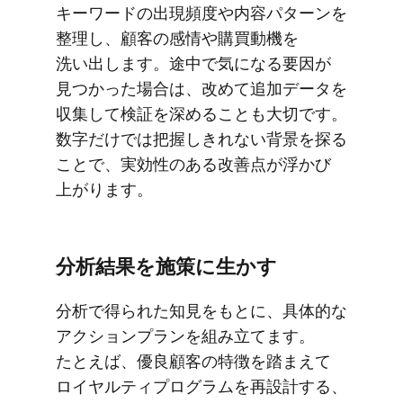
キーワードの​出現頻度や​内容パターンを​
整理し、​顧客の​感情や​購買動機を​
洗い出します。​途中で​気に​なる​要因が​
見つかった​場合は、​改めて​追加データを​
収集して​検証を​深める​ことも​大切です。​
数字だけでは​把握しきれない​背景を​探る​
ことで、​実効性の​ある​改善点が​浮かび​
上がります。
分析結果を​施策に​生かす
分析で​得られた​知見を​もとに、​具体的な​
アクションプランを​組み立てます。​
たとえば、​優良顧客の​特徴を​踏まえて​
ロイヤルティプログラムを​再設計する、​