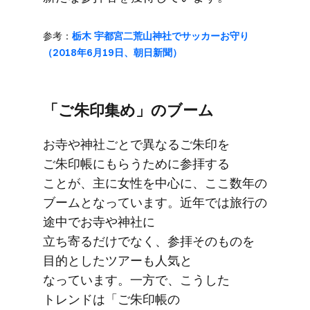
参考：
栃木 宇都宮二荒山神社で​サッカーお守り​
（2018年6月19日、​朝日新聞）
「ご朱印​集め」の​ブーム
お寺や​神社ごとで​異なる​ご朱印を​
ご朱印帳に​もらう​ために​参拝する​
ことが、​主に​女性を​中心に、​ここ数年の​
ブームと​なっています。​近年では​旅行の​
途中で​お寺や​神社に​
立ち寄るだけでなく、​参拝​その​ものを​
目的とした​ツアーも​人気と​
なっています。​一方で、​こうした​
トレンドは​「ご朱印帳の​