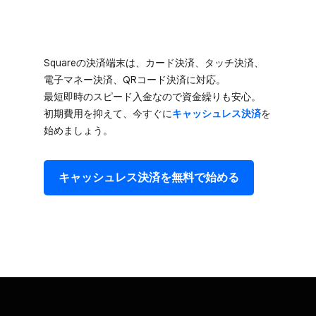
Squareの​決済端末は、​カード決済、​タッチ決済、​
電子マネー決済、​QRコード決済に​対応。​
最短即時の​スピード入金なので​資金繰りも​安心。​
初期費用を​抑えて、​今すぐに
​キャッシュレス決済
を​
始めましょう。
キャッシュレス決済を​無料で​始める