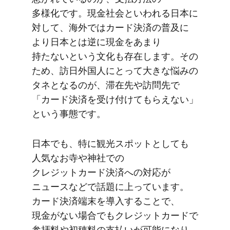
多様化です。​現金社会と​いわれる​日本に​
対して、​海外では​カード決済の​普及に​
より​日本とは​逆に​現金を​あまり​
持たないと​いう​文化も​存在します。​その​
ため、​訪日外国人に​とって​大きな​悩みの​
タネと​なるのが、​滞在先や​訪問先で​
「カード決済を​受け付けて​もらえない」
と​いう​事態です。
日本でも、​特に​観光スポットと​しても​
人気な​お寺や​神社での​
クレジットカード決済への​対応が​
ニュースなどで​話題に​上っています。​
カード決済端末を​導入する​ことで、​
現金が​ない​場合でも​クレジットカードで​
参拝料や​初穂料の​支払いが​可能に​なり、​