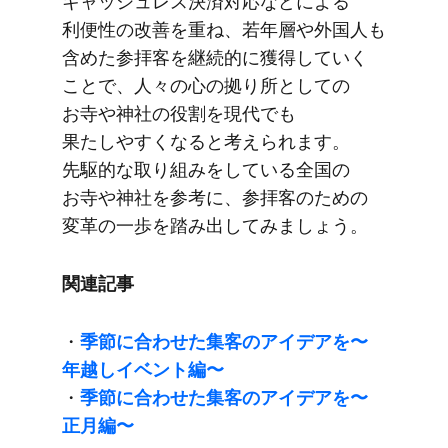
キャッシュレス決済対応などに​よる​
利便性の​改善を​重ね、​若年層や​外国人も​
含めた​参拝客を​継続的に​獲得していく​
ことで、​人々の​心の​拠り所と​しての​
お寺や​神社の​役割を​現代でも​
果たしやすくなると​考えられます。​
先駆的な​取り組みを​している​全国の​
お寺や​神社を​参考に、​参拝客の​ための​
変革の​一歩を​踏み出してみましょう。
関連記事
・
季節に​合わせた​集客の​アイデアを​〜
年越しイベント編〜
・
季節に​合わせた​集客の​アイデアを​〜
正月編〜