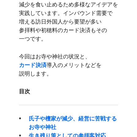
減少を​食い​止める​ため​多様な​アイデアを​
実践しています。​インバウンド需要で​
増える​訪日外国人から​要望が​多い​
参拝料や​初穂料の​カード決済も​その​
一つです。
今回は​お寺や​神社の​状況と、
カード決済
導入の​メリットなどを​
説明します。
目次
氏子や​檀家が​減少、​経営に​苦戦する​
お寺や​神社
生き残り策と​しての​参拝客対応