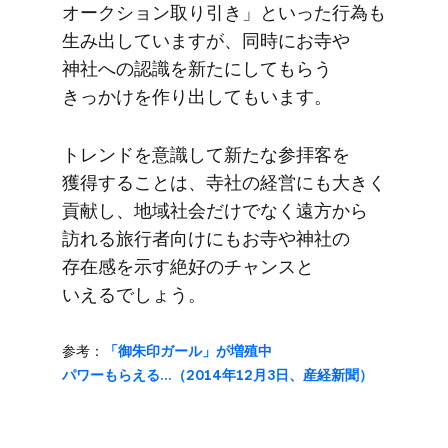
オークション取り​引き」と​いった​行為も​
生み出していますが、​同時に​お寺や​
神社への​認識を​新たに​して​もらう​
きっかけを​作り出してもいます。
トレンドを​意識して​新たな​参拝客を​
獲得する​ことは、​寺社の​経営にも​大きく​
貢献し、​地域社会だけでなく​遠方から​
訪れる​旅行者向けにも​お寺や​神社の​
存在感を​示す絶好の​チャンスと​
いえるでしょう。
参考：
​「御朱印ガール」が​増殖中
パワーもらえる…​（2014年12月3日、​産経新聞）