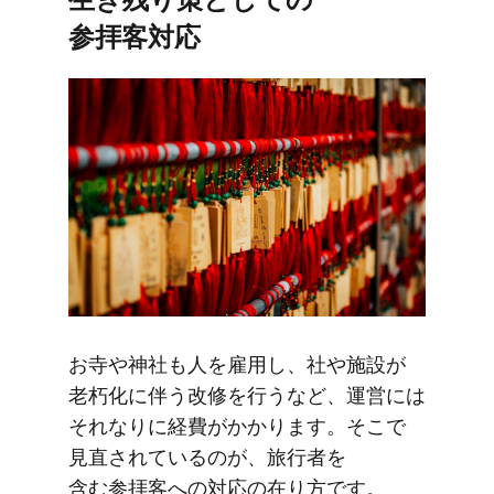
参拝客対応
お寺や​神社も​人を​雇用し、​社や​施設が​
老朽化に​伴う​改修を​行うなど、​運営には​
それなりに​経費が​かかります。​そこで​
見直されているのが、​旅行者を​
含む参拝客への​対応の​在り方です。