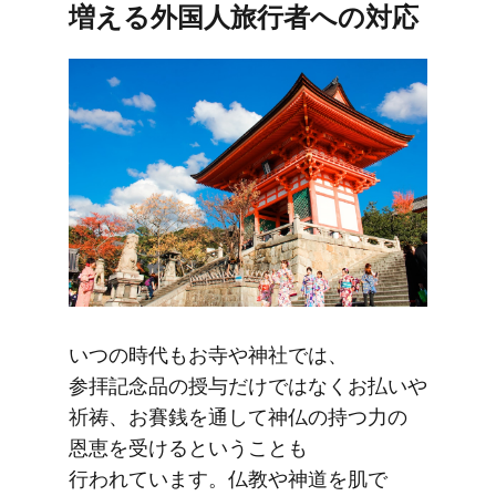
増える​外国人旅行者への​対応
いつの​時代も​お寺や​神社では、​
参拝記念品の​授与だけではなく​お払い​や​
祈祷、​お賽銭を​通して​神仏の​持つ力の​
恩恵を​受けると​いう​ことも​
行われています。​仏教や​神道を​肌で​