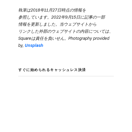
執筆は​2018年11月27日時点の​情報を​
参照しています。​2022年9月15日に​記事の​一部​
情報を​更新しました。​当ウェブサイトから​
リンクした​外部の​ウェブサイトの​内容に​ついては、​
Squareは​責任を​負いせん。​Photography provided
by,
Unsplash
すぐに​始められる​キャッシュレス決済