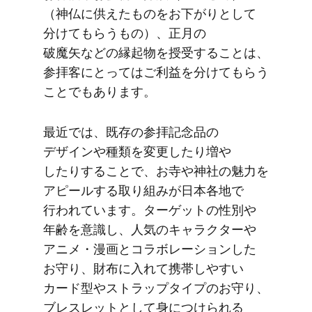
（神仏に​供えた​ものを​お下がりと​して​
分けて​もらう​もの）、​正月の​
破魔矢などの​縁起物を​授受する​ことは、​
参拝客に​とっては​ご利益を​分けて​もらう​
ことでも​あります。
最近では、​既存の​参拝記念品の​
デザインや​種類を​変更したり​増や​
したりする​ことで、​お寺や​神社の​魅力を​
アピールする​取り組みが​日本各地で​
行われています。​ターゲットの​性別や​
年齢を​意識し、​人気の​キャラクターや​
アニメ・漫画と​コラボレーションした​
お守り、​財布に​入れて​携帯しやすい​
カード型や​ストラップタイプの​お守り、​
ブレスレットと​して​身に​つけられる​