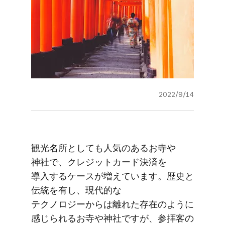
2022/9/14
観光名所と​しても​人気の​ある​お寺や​
神社で、​クレジットカード決済を​
導入する​ケースが​増えています。​歴史と​
伝統を​有し、​現代的な​
テクノロジーからは​離れた​存在のように​
感じられる​お寺や​神社ですが、​参拝客の​