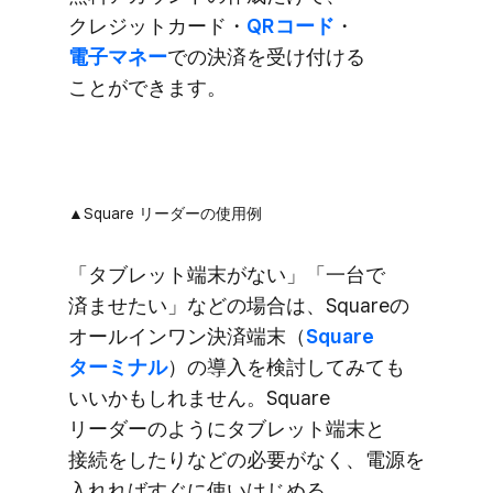
クレジットカード・
QRコード
・
電子マネー
での​決済を​受け付ける​
ことができます。
▲Square リーダーの​使用例
「タブレット端末が​ない」​「一台で​
済ませたい」などの​場合は、​Squareの​
オールインワン決済端末​（
Square
ターミナル
）の​導入を​検討してみても​
いいかもしれません。​Square
リーダーのように​タブレット端末と​
接続を​したりなどの​必要が​なく、​電源を​
入れれば​すぐに​使い​はじめる​