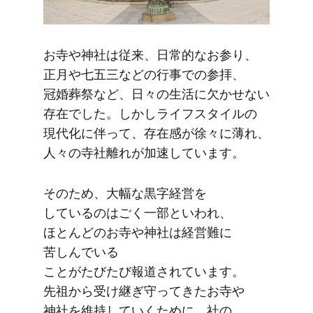
お寺や​神社は​従来、​日常的な​お参り、​
正月や​七五三などの​行事での​参拝、​
冠婚葬祭など、​日々の​生活に​欠かせない​
存在でした。​しかし​ライフスタイルの​
現代化に​伴って、​存在感が​徐々に​薄れ、​
人々の​寺社離れが​加速しています。
その​ため、​大幅な​黒字経営を​
しているのは​ごく​一部と​いわれ、​
ほとんどの​お寺や​神社は​経営難に​
苦しんでいる​
ことがたびたび報道されています。​
先祖から​受け継ぎ守ってきた​お寺や​
神社を​維持していく​ために、​社の​