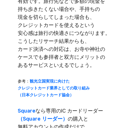
有効です。​旅行先などで​多額の​現金を​
持ち歩きたくない​場合や、​手持ちの​
現金を​切らしてしまった​場合も、​
クレジットカードを​使えると​いう​
安心感は​旅行の​快適さに​つながります。​
こうした​リサーチ結果からも、​
カード決済への​対応は、​お寺や​神社の​
ケースでも​参拝者と​双方に​メリットの​
ある​サービスと​いえるでしょう。
参考：
観光立国実現に​向けた​
クレジットカード業界と​しての​取り組み​
（日本クレジットカード協会）
Square
なら​専用の​IC カードリーダー
（Square リーダー）
の​購入と​
無料アカウントの​作成だけで、​