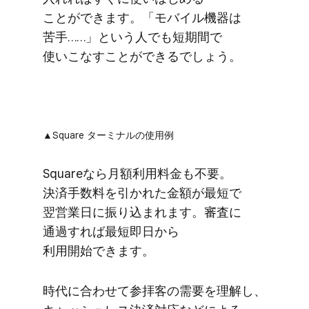
ことができます。​「モバイル機器は​
苦手……」と​いう​人でも​短期間で​
使いこな​すことができるでしょう。
▲Square ターミナルの​使用例
Squareなら​月額利用料金も​不要。​
決済手数料を​引かれた​金額が​最短で​
翌営業日に​振り込まれます。​審査に​
通過すれば​最短即日から​
利用開始できます。
時代に​合わせて​参拝客の​需要を​理解し、​