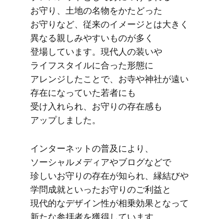
お守り、​土地の​名物を​かた​どった​
お守りなど、​従来の​イメージとは​大きく​
異なる​親しみやすい​ものが​多く​
登場しています。​現代人の​装いや​
ライフスタイルに​合った​形態に​
アレンジした​ことで、​お寺や​神社が​遠い​
存在に​なっていた​若者にも​
受け入れられ、​お守りの​存在感も​
アップしました。
インターネットの​普及に​より、​
ソーシャルメディアや​ブログなどで​
珍しい​お守りの​存在が​知られ、​縁結びや​
学問成就と​いった​お守りの​ご利益と​
現代的な​デザ​イン性が​相乗効果と​なって​
新たな​参拝者を​獲得しています。