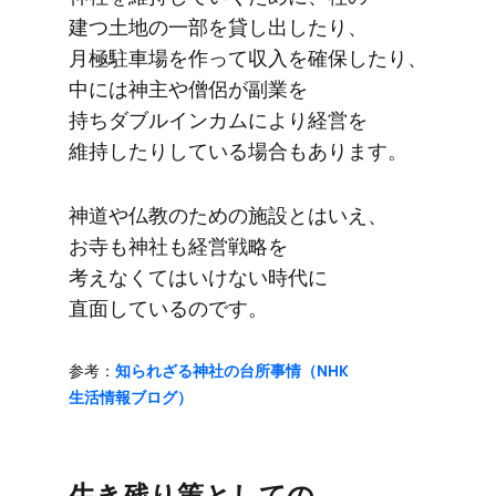
建つ土地の​一部を​貸し出したり、​
月極駐車場を​作って​収入を​確保したり、​
中には​神主や​僧侶が​副業を​
持ちダブルインカムに​より​経営を​
維持したりしている​場合も​あります。
神道や​仏教の​ための​施設とは​いえ、​
お寺も​神社も​経営戦略を​
考えなくてはいけない​時代に​
直面しているのです。
参考：
知られざる​神社の​台所事情​（NHK
生活情報ブログ）
生き残り策と​しての​