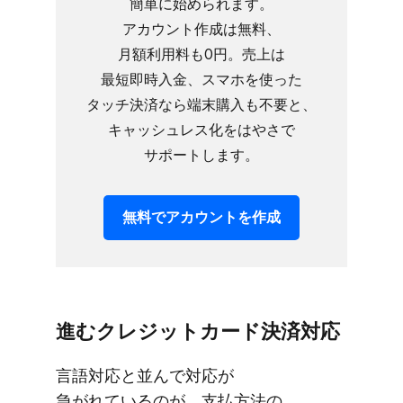
簡単に​始められます。​
アカウント作成は​無料、​
月額利用料も​0円。​売上は​
最短即時入金、​スマホを​使った​
タッチ決済なら​端末購入も​不要と、​
キャッシュレス化を​はやさで​
サポートします。
無料で​アカウントを​作成
進むクレジットカード決済対応
言語対応と​並んで​対応が​
急がれているのが、​支払方​法の​