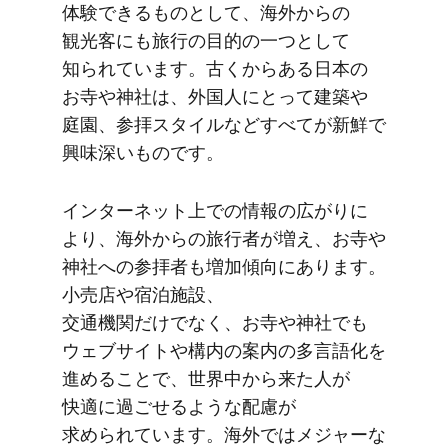
体験できる​ものと​して、​海外からの​
観光客にも​旅行の​目的の​一つと​して​
知られています。​古くから​ある​日本の​
お寺や​神社は、​外国人に​とって​建築や​
庭園、​参拝スタイルなど​すべてが​新鮮で​
興味深い​ものです。
インターネット上での​情報の​広がりに​
より、​海外からの​旅行者が​増え、​お寺や​
神社への​参拝者も​増加傾向に​あります。​
小売店や​宿泊施設、​
交通機関だけでなく、​お寺や​神社でも​
ウェブサイトや​構内の​案内の​多言語化を​
進める​ことで、​世界中から​来た​人が​
快適に​過ごせるような​配慮が​
求められています。​海外では​メジャーな​