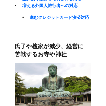
増える​外国人旅行者への​対応
進むクレジットカード決済対応
氏子や​檀家が​減少、​経営に​
苦戦する​お寺や​神社