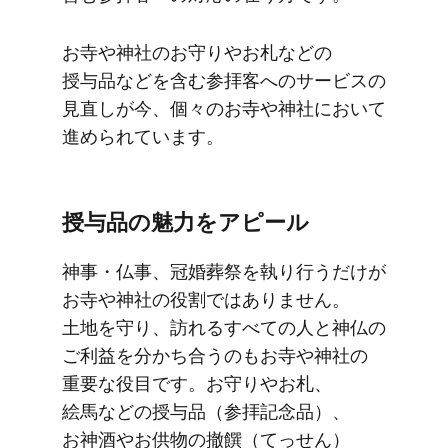
お寺や​神社の​お守りや​お札などの​
授与品などを​含む参拝客への​サービスの​
見直しが​今、​個々の​お寺や​神社に​おいて​
進められています。
授与品の​魅力を​アピール
神事・仏事、​冠婚葬祭を​執り​行うだけが​
お寺や​神社の​役割では​ありません。​
土地を​守り、​訪れる​すべての​人と​神仏の​
ご利益を​分かち合うのも​お寺や​神社の​
重要な​役目です。​お守りや​お札、​
絵馬などの​授与品​（参拝記念品）、​
お神酒や​お供物の​撤饌​（てっせん）​