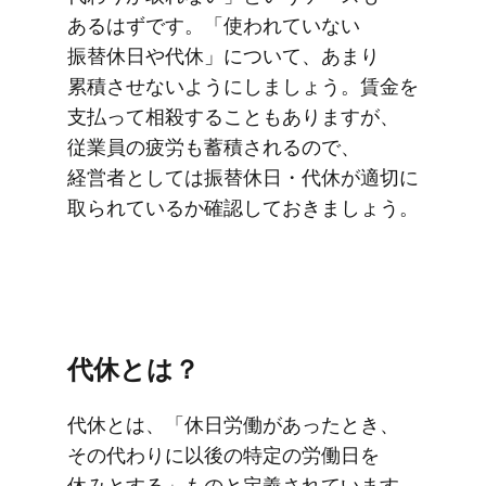
あるはずです。​「使われていない​
振替休日や​代休」に​ついて、​あまり​
累積させないようにしましょう。​賃金を​
支払って​相殺する​こともありますが、​
従業員の​疲労も​蓄積されるので、​
経営者と​しては​振替休日・代休が​適切に​
取られているか​確認して​おきましょう。
代休とは？
代休とは、​「休日労働が​あった​とき、​
その​代わりに​以後の​特定の​労働日を​
休みと​する」​ものと​定義されています。​