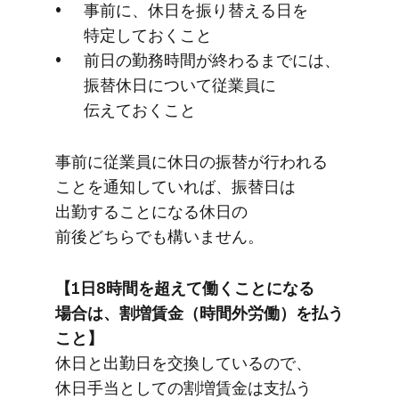
事前に、​休日を​振り替える​日を​
特定しておく​こと
前日の​勤務時間が​終わるまでには、​
振替休日に​ついて​従業員に​
伝えておく​こと
事前に​従業員に​休日の​振替が​行われる​
ことを​通知していれば、​振替日は​
出勤する​ことに​なる​休日の​
前後どちらでも​構いません。
【1日8時間を​超えて​働く​ことになる​
場合は、​割増賃金​（時間外労働）を​払う​
こと​】
休日と​出勤日を​交換しているので、​
休日手当と​しての​割増賃金は​支払う​