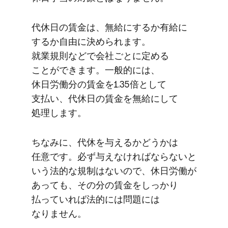
代休日の​賃金は、​無給に​するか​有給に​
するか​自由に​決められます。​
就業規則などで​会社ごとに​定める​
ことができます。​一般的には、​
休日労働分の​賃金を​1.35倍と​して​
支払い、​代休日の​賃金を​無給に​して​
処理します。
ちなみに、​代休を​与えるか​どうかは​
任意です。​必ず​与えなければならないと​
いう​法的な​規制は​ないので、​休日労働が​
あっても、​その分の​賃金を​しっかり​
払っていれば​法的には​問題には​
なりません。