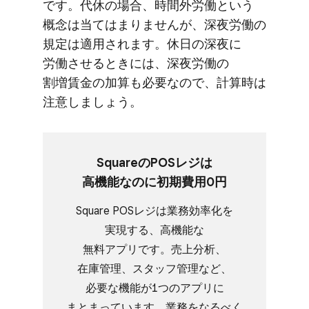
です。​代休の​場合、​時間外労働と​いう​
概念は​当てはまりませんが、​深夜​労働の​
規定は​適用されます。​休日の​深夜に​
労働させる​ときには、​深夜​労働の​
割増賃金の​加算も​必要なので、​計算時は​
注意しましょう。
Squareの​POSレジは​
高機能なのに​初期費用0円
Square POSレジは​業務効率化を​
実現する、​高機能な​
無料アプリです。​売上分析、​
在庫管理、​スタッフ管理など、​
必要な​機能が​1つの​アプリに​
まとまっています。​業務を​なるべく​