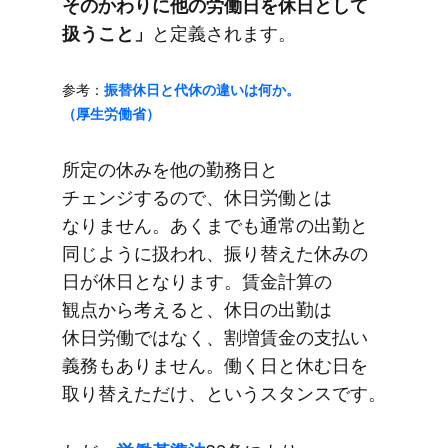
そのかわりに​他の​労働日を​休日と​して​
扱う​こと」
と​定義されます。
参考：
振替休日と​代休の​違いは​何か。​
（厚生労働省）
所定の​休みを​他の​勤務日と​
チェンジするので、​休日労働とは​
なりません。​あくまでも​通常の​出勤と​
同じように​扱われ、​振り替えた​休みの​
日が​休日と​なります。​賃金計算の​
観点から​考えると、​休日の​出勤は​
休日労働ではなく、​割増賃金の​支払い​
義務も​ありません。​働く​日と​休む日を​
取り替えただけ、と​いう​スタンスです。