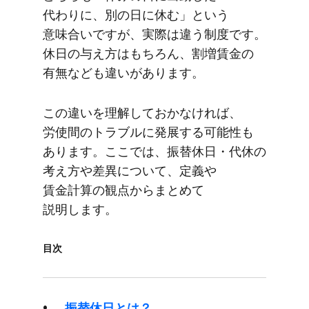
代わりに、​別の​日に​休む」と​いう​
意味合いですが、​実際は​違う​制度です。​
休日の​与え方は​もちろん、​割増賃金の​
有無なども​違いが​あります。
この​違いを​理解しておかなければ、​
労使間の​トラブルに​発展する​可能性も​
あります。​ここでは、​振替休日・代休の​
考え方​や​差異に​ついて、​定義や​
賃金計算の​観点から​まとめて​
説明します。
目次
振替休日とは？