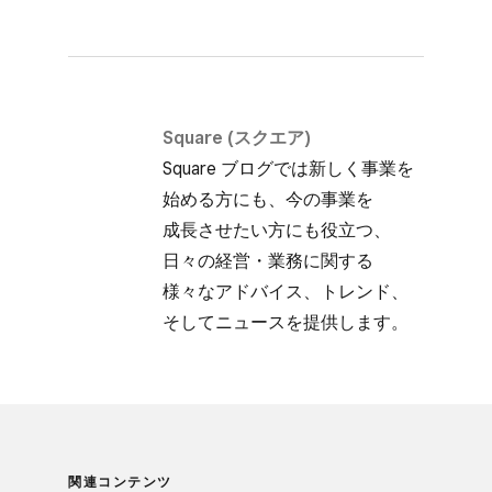
Square (スクエア)
Square ブログでは​新しく​事業を​
始める方にも、​今の​事業を​
成長させたい方にも​役立つ、​
日々の​経営・業務に​関する​
様々な​アドバイス、​トレンド、​
そして​ニュースを​提供します。
関連コンテンツ