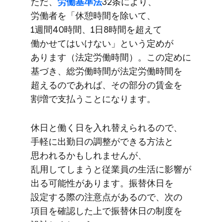
ただ、
​労働基準法
32条に​より、​
労働者を​「休憩時間を​除いて、​
1週間40時間、​1日8時間を​超えて​
働かせてはいけない」と​いう​定めが​
あります​（法定労働時間）。​この​定めに​
基づき、​総労働時間が​法定労働時間を​
超えるのであれば、​その​部分の​賃金を​
割増で​支払うことになります。
休日と​働く​日を​入れ替えられるので、​
手軽に​出勤日の​調整が​できる方​法と​
思われるかもしれませんが、​
乱用してしまうと​従業員の​生活に​影響が​
出る​可能性が​あります。​振替休日を​
設定する​際の​注意点が​あるので、​次の​
項目を​確認した上で​振替休日の​制度を​