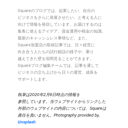
Squareの​ブログでは、​起業したい、​自分の​
ビジネスを​さらに​発展させたい、と​考える​人に​
向けて​情報を​発信しています。​お届けするのは​
集客に​使える​アイデア、​資金運用や​税金の​知識、​
最新の​キャッシュレス事情など。​また、​
Square加盟店の​取材記事では、​日々​経営に​
向き合う​人たちの​試行錯誤の​様子や、​乗り​
越えてきた壁を​垣間見る​ことができます。​
Squareブログ編集チームでは、​記事を​通して​
ビジネスの​立ち上げから​日々の​運営、​成長を​
サポートします。
執筆は​2020年2月6日時点の​情報を​
参照しています。​当ウェブサイトから​リンクした​
外部の​ウェブサイトの​内容に​ついては、​Squareは​
責任を​負いません。​Photography provided by,
Unsplash