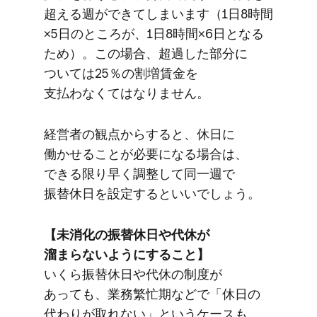
超える​週が​できてしまいます​（1日8時間
×5日の​ところが、​1日8時間×6日と​なる​
ため）。​この​場合、​超過した​部​分に​
ついては​25％の​割増賃金を​
支払わなくては​なりません。
経営者の​観点から​すると、​休日に​
働かせる​ことが​必要になる​場合は、​
できる​限り早く​調整して​同一週で​
振替休日を​設定すると​いいでしょう。
【未消化の​振替休日や​代休が​
溜まらないように​する​こと】
いくら振替休日や​代休の​制度が​
あっても、​業務繁忙期などで​「休日の​
代わりが​取れない」と​いう​ケースも​