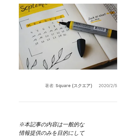
著者:
Square (スクエア)
2020/2/5
※本記事の​内容は​一般的な​
情報提供のみを​目的に​して​