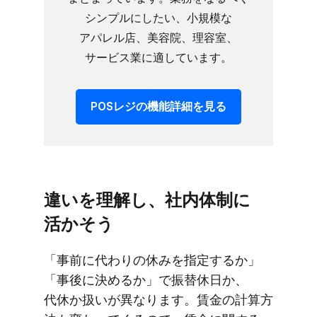
シンプルに​したい、​小規模な​
アパレル店、​美容院、​理容室、​
サービス業に​適しています。
POSレジの​機能詳細を​見る
違いを​理解し、​社内体制に​
活かそう
「事前に​代わりの​休みを​指定するか」​
「事後に​決めるか」で​振替休日か、​
代休か​扱いが​異なります。​賃金の​計算方​