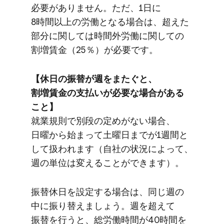
必要が​ありません。​ただ、​1日に​
8時間以上の​労働となる​場合は、​超えた​
部分に​関しては​時間外労働に​関しての​
割増賃金​（25％）が​必要です。
【休日の​振替が​週を​またぐと、​
割増賃金の​支払いが​必要な​場合が​ある​
こと】
就業規則で​別段の​定めが​ない​場合、​
日曜から​始まって​土曜日までが​1週間と​
して​扱われます​（自社の​状況に​よって、​
週の​単位は​変える​ことができます）。
振替休日を​設定する​場合は、​同じ週の​
中に​振り替えましょう。​週を​超えて​
振替を​行うと、​総労働時間が​40時間を​