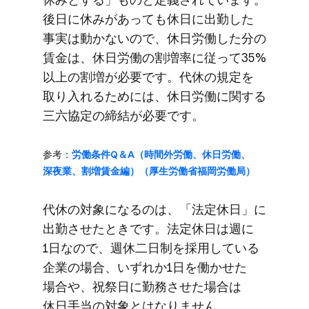
後日に​休みが​あっても​休日に​出勤した​
事実は​動かないので、​休日労働した​分の​
賃金は、​休日労働の​割増率に​従って​35%
以上の​割増が​必要です。​代休の​規定を​
取り入れる​ためには、​休日労働に​関する​
三六協定の​締結が​必要です。
参考：
労働条件Q＆A​（時間外労働、​休日労働、​
深夜業、​割増賃金編）​（厚生労働省福岡労働局）
代休の​対象に​なるのは、​「法定休日」に​
出勤させた​ときです。​法定休日は​週に​
1日なので、​週休二日制を​採用している​
企業の​場合、​いずれか​1日を​働かせた​
場合や、​祝祭日に​勤務させた​場合は​
休日手当の​対象とは​なりません。