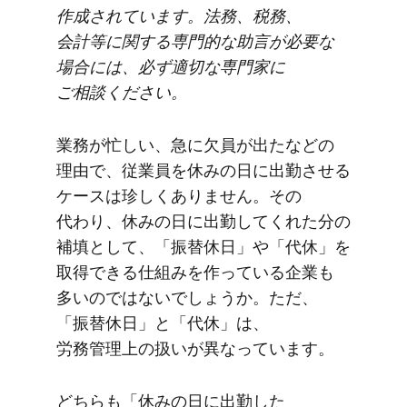
作成されています。​法務、​税務、​
会計等に​関する​専門的な​助言が​必要な​
場合には、​必ず​適切な​専門家に​
ご相談ください。
業務が​忙しい、​急に​欠員が​出たなどの​
理由で、​従業員を​休みの​日に​出勤させる​
ケースは​珍しく​ありません。​その​
代わり、​休みの​日に​出勤してくれた​分の​
補填と​して、​「振替休日」や​「代休」を​
取得できる​仕組みを​作っている​企業も​
多いのではないでしょうか。​ただ、​
「振替休日」と​「代休」は、​
労務管理上の​扱いが​異なっています。
どちらも​「休みの​日に​出勤した​