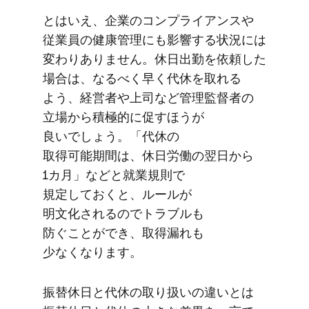
とは​いえ、​企業の​コンプライアンスや​
従業員の​健康管理にも​影響する​状況には​
変わりありません。​休日出勤を​依頼した​
場合は、​なるべく​早く​代休を​取れる​
よう、​経営者や​上司など​管理監督者の​
立場から​積極的に​促すほうが​
良いでしょう。​「代休の​
取得可能期間は、​休日労働の​翌日から​
1カ月」などと​就業規則で​
規定しておくと、​ルールが​
明文化されるので​トラブルも​
防ぐことができ、​取得漏れも​
少なくなります。
振替休日と​代休の​取り扱いの​違いとは​