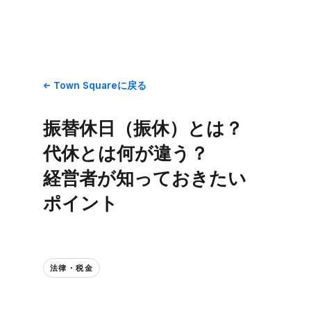
Town Squareに​戻る
振替休日​（振休）とは？​
代休とは​何が​違う？​
経営者が​知って​おきたい​
ポイント
法律・税金