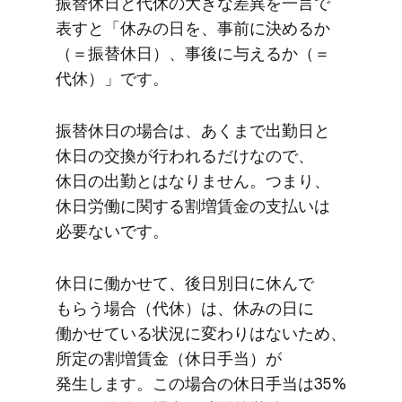
振替休日と​代休の​大きな​差異を​一言で​
表すと​「休みの​日を、​事前に​決めるか​
（＝振替休日）、​事後に​与えるか​（＝
代休）」です。
振替休日の​場合は、​あくまで​出勤日と​
休日の​交換が​行われるだけなので、​
休日の​出勤とは​なりません。​つまり、​
休日労働に​関する​割増賃金の​支払いは​
必要ないです。
休日に​働かせて、​後日別日に​休んで​
もらう​場合​（代休）は、​休みの​日に​
働かせている​状況に​変わりは​ないため、​
所定の​割増賃金​（休日手当）が​
発生します。​この​場合の​休日​手当は​35%