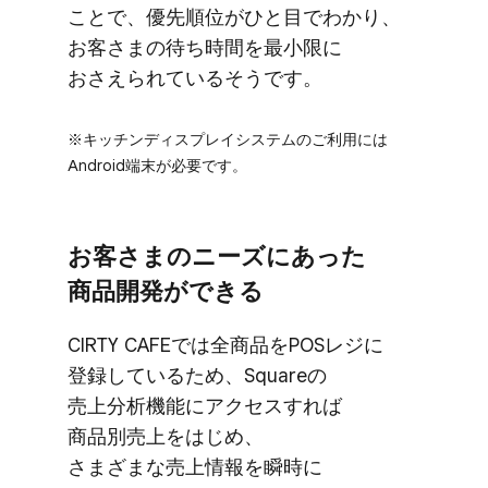
ことで、​優先順位が​ひと目で​わかり、​
お客さまの​待ち時間を​最小限に​
おさえられている​そうです。
※キッチンディスプレイシステムの​ご利用には​
Android端末が​必要です。
お客さまの​ニーズに​あった​
商品開発が​できる
CIRTY CAFEでは​全商品を​POSレジに​
登録している​ため、​Squareの​
売上分析機能に​アクセスすれば​
商品別売上を​はじめ、​
さまざまな売上情報を​瞬時に​