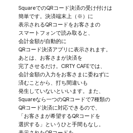
Squareでの​QRコード決済の​受け付けは​
簡単です。​決済端末上​（※）に​
表示される​QRコードを​お客さまの​
スマートフォンで​読み取ると、​
会計金額が​自動的に​
QRコード決済アプリに​表示されます。​
あとは、​お客さまが​決済を​
完了させるだけ。​CIRTY CAFEでは、​
会計金額の​入力を​お客さまに​委ねずに​
済むことから、​打ち間違いも​
発生していないと​いいます。​また、​
Squareなら​一つの​QRコードで​7種類の​
QRコード決済に​対応できるので、​
「お客さまが​希望する​QRコードを​
選択する」と​いう​ひと​手間もなし。​
表示された​QRコードを​