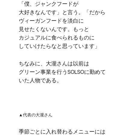
「僕、​ジャンクフードが​
大好きなんです」と​言う。​「だから​
ヴィーガンフードを​淡白に​
見せたくないんです。​もっと​
カジュアルに​食べられる​ものに​
していけたらなと​思っています」
ちなみに、​大瀧さんは​以前は​
グリーン事業を​行う​SOLSOに​勤めて​
いた​人物である。
▲代表の​大瀧さん
季節ごとに​入れ替わる​メニューには​