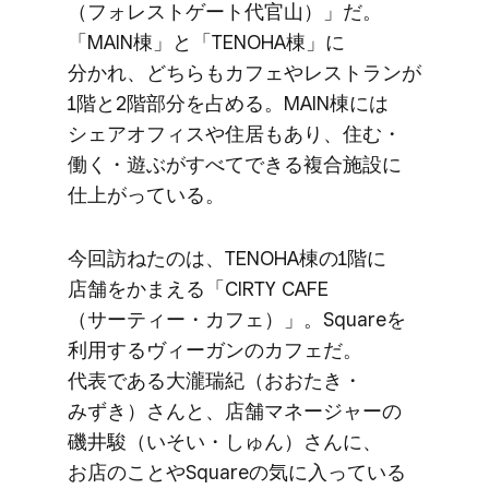
（フォレストゲート代官山）」だ。​
「MAIN棟」と​「TENOHA棟」に​
分かれ、​どちらも​カフェや​レストランが​
1階と​2階部分を​占める。​MAIN棟には​
シェアオフィスや​住居も​あり、​住む・
働く​・​遊ぶが​すべて​できる​複合施設に​
仕上がっている。
今回訪ねたのは、​TENOHA棟の​1階に​
店舗を​かまえる​「CIRTY CAFE​
（サーティー・カフェ）」。​Squareを​
利用する​ヴィーガンの​カフェだ。​
代表である​大瀧瑞紀​（おおたき・
みずき）さんと、​店舗マネージャーの​
磯井駿​（い​そい・しゅん）さんに、​
お店の​ことやSquareの​気に入っている​