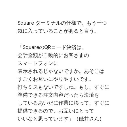
Square ターミナルの​仕様で、​もう​一つ​
気に入っている​ことがあると​言う。
「Squareの​QRコード決済は、​
会計金額が​自動的に​お客さまの​
スマートフォンに​
表示されるじゃないですか。​あそこは​
すごく​お互いに​やりやすいです。​
打ちミスも​ないですしね。​もし、​すぐに​
準備できる​注文内容だったら​決済を​
している​あいだに​作業に​移って、​すぐに​
提供できるので、​お互いに​とって​
いいなと​思っています」​（磯井さん）