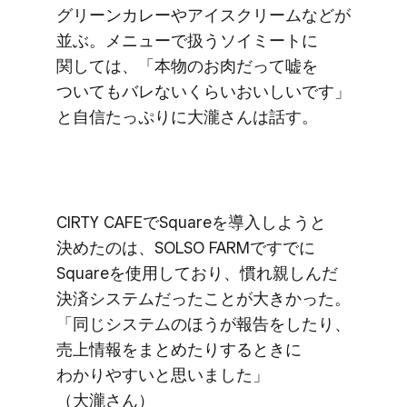
グリーンカレーや​アイスクリームなどが​
並ぶ。​メニューで​扱う​ソイミートに​
関しては、​「本物の​お肉だって​嘘を​
ついても​バレない​くらい​おいしいです」
と​自信たっぷりに​大瀧さんは​話す。
CIRTY CAFEで​Squareを​導入しようと​
決めたのは、​SOLSO FARMですでに​
Squareを​使用しており、​慣れ親しんだ​
決済システムだった​ことが​大きかった。​
「同じ​システムの​ほうが​報告を​したり、​
売上情報を​まとめたりする​ときに​
わかりやすいと​思いました」​
（大瀧さん）