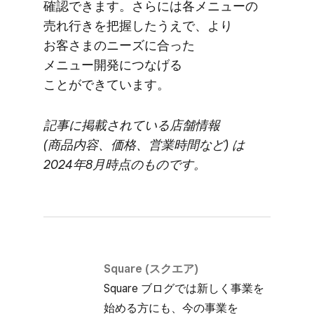
確認できます。​さらには​各メニューの​
売れ​行きを​把握したうえで、​より​
お客さまの​ニーズに​合った​
メニュー開発に​つなげる​
ことができています。
記事に​掲載されている​店舗情報
(商品内容、​価格、​営業時間など​) は​
2024年8月時点の​ものです。
Square (スクエア)
Square ブログでは​新しく​事業を​
始める方にも、​今の​事業を​