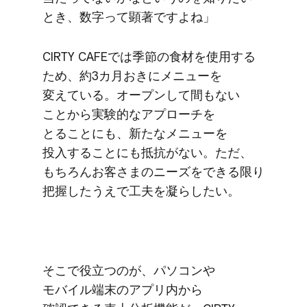
とき、​数字って​顕著ですよね」
CIRTY CAFEでは​季節の​食材を​使用する​
ため、​約3カ月​おきに​メニューを​
変えている。​オープンして​間も​ない​
ことから​実験的な​アプローチを​
とることにも、​新たな​メニューを​
投入する​ことにも​抵抗が​ない。​ただ、​
もちろん​お客さまの​ニーズを​できる​限り​
把握したうえで​工夫を​凝らしたい。
そこで​役立つのが、​パソコンや​
モバイル端末の​アプリ内から​