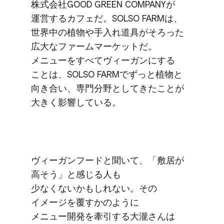
株式会社GOOD GREEN COMPANYが​
運営する​カフェだ。​SOLSO FARMは、​
世界中の​植物や​手入れ道具が​そろった​
広大な​ファームマーケットだ。​
メニューを​すべて​ヴィーガンに​する​
ことは、​SOLSO FARMで​ずっと​植物と​
向き合い、​専門分野と​してきたことが​
大きく​影響している。
ヴィーガンフードと​聞いて、​「敷居が​
高そう」と​感じる​人も​
少なくないかもしれない。​その​
イメージを​覆すかのように​
メニュー開発を​牽引する​大瀧さんは​