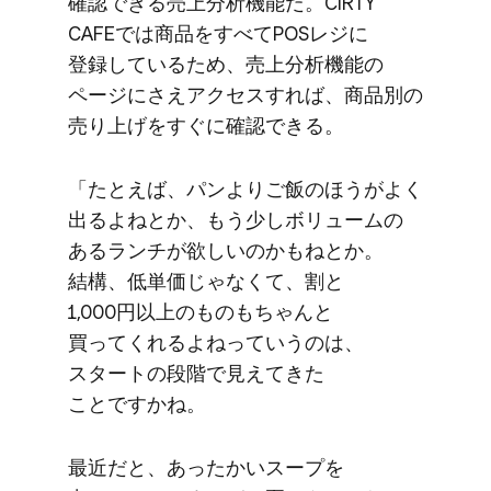
確認できる売上分析機能だ。​CIRTY
CAFEでは​商品を​すべて​POSレジに​
登録している​ため、​売上分析機能の​
ページに​さえアクセスすれば、​商品別の​
売り上げを​すぐに​確認できる。
「たとえば、​パンより​ご飯の​ほうが​よく​
出る​よねとか、​もう​少し​ボリュームの​
ある​ランチが​欲しいのかもねとか。​
結構、​低単価じゃなくて、​割と​
1,000円以上の​ものもちゃんと​
買ってくれる​よねって​いうのは、​
スタートの​段階で​見えてきた​
ことですかね。
最近だと、​あったかい​スープを​