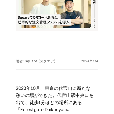
著者:
Square (スクエア)
2024/11/4
2023年10月、​東京の​代官山に​新たな​
憩いの​場が​できた。​代官山駅中央口を​
出て、​徒歩1分ほどの​場所に​ある​
「Forestgate Daikanyama​