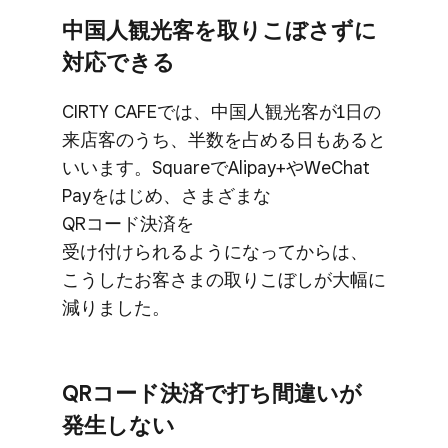
中国人観光客を​取り​こぼさずに​
対応できる
CIRTY CAFEでは、​中国人観光客が​1日の​
来店客の​うち、​半数を​占める​日も​あると​
いいます。​Squareで​Alipay+や​WeChat
Payを​はじめ、​さまざまな​
QRコード決済を​
受け付けられるようになってからは、​
こうした​お客さまの​取り​こぼしが​大幅に​
減りました。
QRコード決済で​打ち間違いが​
発生しない