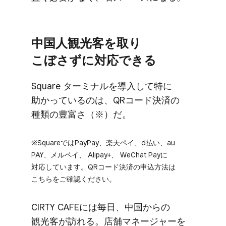
中国人観光客を​取り​
こぼさずに​対応できる
Square ターミナルを​導入して​特に​
助かっているのは、​QRコード決済の​
種類の​豊富さ​（※）だ。
※Squareでは​PayPay、​楽天ペイ、​d払い、​au
PAY、​メルペイ、​ Alipay+、​ WeChat Payに​
対応しています。​QRコード決済の​申込方​法は​
こちらを​ご確認ください。
CIRTY CAFEには​毎日、​中国からの​
観光客が​訪れる。​店舗マネージャーを​