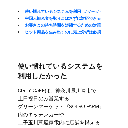
使い​慣れている​システムを​利用したかった
中国人観光客を​取り​こぼさずに​対応できる
お客さまの​待ち時間を​短縮する​ための​対策
ヒット商品を​生み出すのに​売上分析は​必須
使い​慣れている​システムを​
利用したかった
CIRTY CAFEは、​神奈川県川崎市で​
土日祝日のみ​営業する​
グリーンマーケット『SOLSO FARM』
内の​キッチンカーや​
二子玉川蔦屋家電内に​店舗を​構える​