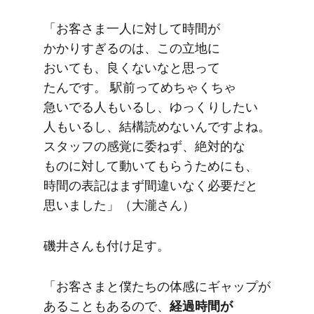
「お客さま一人に​対して​時間が​
かかりすぎるのは、​この​立地に​
おいても、​良くないなと​思って​
たんです。​ 駅前ってめちゃくちゃ​
急いでる​人も​いるし、​ゆっくりしたい​
人も​いるし、​結構​読めないんですよね。​
スタッフの​感覚に​委ねず、​絶対的な​
ものに​対して​動いて​もらう​ためにも、​
時間の​表記は​まず間違いなく​必要だと​
思いました」​（大瀧さん）
磯井さんも​付け足す。
「お客さまと​僕たちの​体感に​ギャップが​
ある​こともあるので、
​経過時間が​