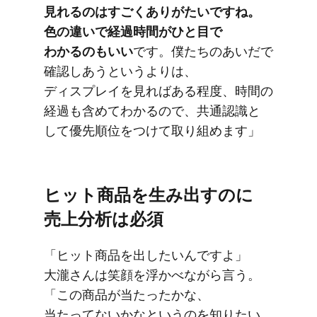
見れるのは​すごく​ありが​たいですね。​
色の​違いで​経過時間が​ひと目で​
わかるのも​いい
です。​僕たちの​あいだで​
確認しあうと​いう​よりは、​
ディスプレイを​見れば​ある​程度、​時間の​
経過も​含めて​わかるので、​共通認識と​
して​優先順位を​つけて​取り​組めます」
ヒット商品を​生み出すのに​
売上分析は​必須
「ヒット商品を​出したいんですよ」​
大瀧さんは笑顔を​浮かべながら​言う。​
「この​商品が​当たったかな、​
当たってないかなと​いうのを​知りたい​