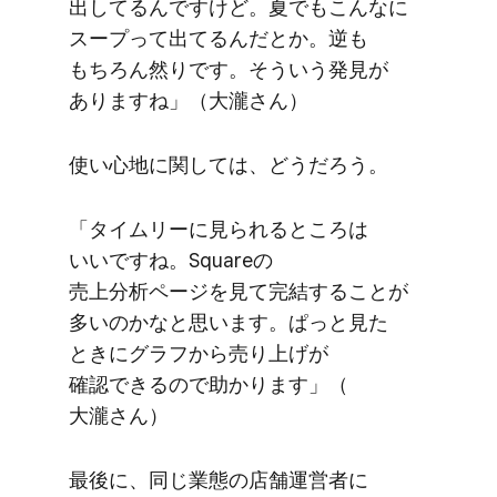
出してるんですけど。​夏でも​こんなに​
スープって​出てるんだとか。​逆も​
もちろん​然りです。​そういう​発見が​
ありますね」​（大瀧さん）
使い心地に​関しては、​どうだろう。
「タイムリーに​見られる​ところは​
いいですね。​Squareの​
売上分析ページを​見て​完結する​ことが​
多いのかなと​思います。​ぱっと​見た​
ときに​グラフから​売り上げが​
確認できるので​助かります」​（​
大瀧さん）
最後に、​同じ​業態の​店舗運営者に​