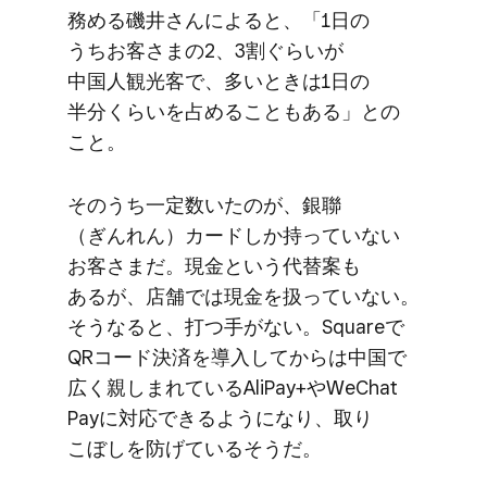
務める​磯井さんに​よると、​「1日の​
うちお客さまの​2、​3割ぐらいが​
中国人観光客で、​多い​ときは​1日の​
半分くらいを​占める​こともある」との​
こと。
そのうち一定​数いたのが、​銀聯​
（ぎんれん）​カードしか​持っていない​
お客さまだ。​現金と​いう​代替案も​
あるが、​店舗では​現金を​扱っていない。​
そうなると、​打つ​手が​ない。​Squareで​
QRコード決済を​導入してからは​中国で​
広く​親しまれている​AliPay+や​WeChat
Payに​対応できるようになり、​取り​
こぼしを​防げている​そうだ。