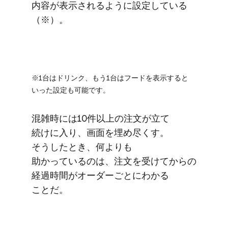
内容が​表示されるように​設定している​
（※）。
※1台は​ドリンク、​もう​1台は​フードを​表示すると​
いった​設定も​可能です。
混雑時には​10件以上の​注文が​立て​
続けに​入り、​画面を​埋め尽くす。​
そうした​とき、​何よりも​
助かっているのは、​注文を​受けてからの​
経過時間が​オーダーごとに​わかる​
ことだ。