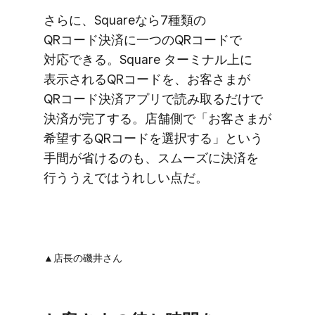
さらに、​Squareなら​7種類の​
QRコード決済に​一つの​QRコードで​
対応できる。​Square ターミナル上に​
表示される​QRコードを、​お客さまが​
QRコード決済アプリで​読み取るだけで​
決済が​完了する。​店舗側で​「お客さまが​
希望する​QRコードを​選択する」と​いう​
手間が​省けるのも、​スムーズに​決済を​
行ううえでは​うれしい​点だ。
▲店長の​磯井さん