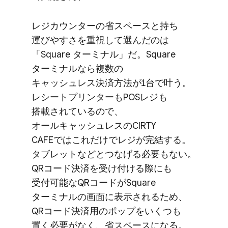
レジカウンターの​省スペースと​持ち​
運びやすさを​重視して​選んだのは​
「Square ターミナル」だ。​Square
ターミナルなら​複数の​
キャッシュレス決済方​法が​1台で​叶う。​
レシートプリンターも​POSレジも​
搭載されているので、​
オールキャッシュレスの​CIRTY
CAFEでは​これだけで​レジが​完結する。​
タブレットなどとつな​げる​必要も​ない。​
QRコード決済を​受け付ける​際にも​
受付可能な​QRコードが​Square
ターミナルの​画面に​表示される​ため、​
QRコード決済用の​ポップを​いくつも​
置く​必要が​なく、​省スペースに​なる。