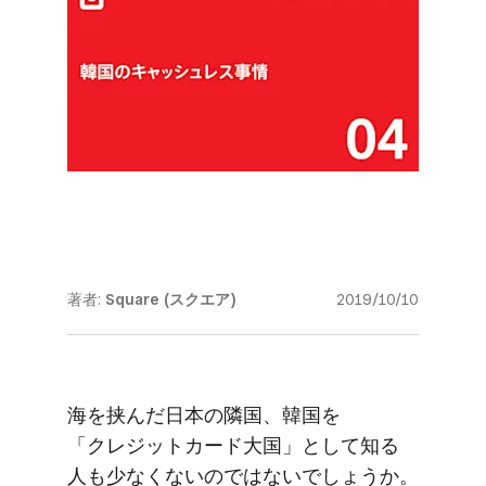
著者:
Square (スクエア)
2019/10/10
海を​挟んだ​日本の​隣国、​韓国を​
「クレジットカード大国」と​して​知る​
人も​少なくないのではないでしょうか。​