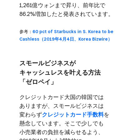
1,261億ウォンまで​昇り、​前年比で​
86.2%増加したと​発表されています。
参考：
60 pct of Starbucks in S. Korea to be
Cashless​（2019年4月4日、​Korea Bizwire）
スモールビジネスが​
キャッシュレスを​叶える​方​法​
「ゼロペイ」
クレジットカード大国の​韓国では​
ありますが、​スモールビジネスは​
変わらず
クレジットカード手数料
を​
懸念しています。​そこで​少しでも​
小売業者の​負担を​減らせる​よう、​