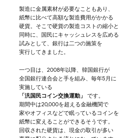
製造に​金属素材が​必要な​ことも​あり、​
紙幣に​比べて​高額な​製造費用が​かかる​
硬貨。​そこで​硬貨の​製造コストの​縮小と​
同時に、​国民に​キャッシュレスを​広める​
試みと​して、​銀行は​二つの​施策を​
実行してきました。
一つ​目は、​2008年以降、​韓国銀行が​
全国銀行連合会と​手を​組み、​毎年​5月に​
実施している​
「汎国民コイン交換運動」
です。​
期間中は​20,000を​超える​金融機関で​
家や​オフィスなどで​眠っている​コインを​
紙幣に​変える​ことができるそうです。​
回収された​硬貨は、​現金の​取引が​多い​