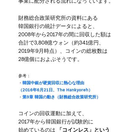
事業に​配分される​流れに​なっています。
財務総合政策研究所の​資料に​ある​
韓国銀行の​統計データに​よると、​
2008年から​2017年の​間に​回収した額は​
合計で​3,808億ウォン​（約341億円、​
2019年9月時点）、​コインの​総枚数は​
28億個に​およぶそうです。
参考：
・
韓国中銀が​硬貨回収に​熱心な​理由​
（2016年6月21日、​The Hankyoreh）
・
第9章 韓国の​動き​（財務総合政策研究所）
コインの​回収運動に​加えて、​
2017年から​韓国銀行が​試験的に​
始めているのは​
「コインレス」と​いう​