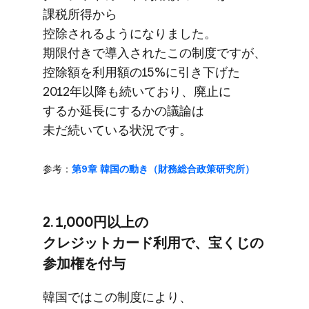
課税所得から​
控除されるようになりました。​
期限付きで​導入された​この​制度ですが、​
控除額を​利用額の​15%に​引き下げた​
2012年以降も​続いており、​廃止に​
するか​延長に​するかの​議論は​
未だ続いている​状況です。
参考：
第9章 韓国の​動き​（財務総合政策研究所）
2. 1,000円以上の​
クレジットカード利用で、​宝くじの​
参加権を​付与
韓国では​この​制度に​より、​