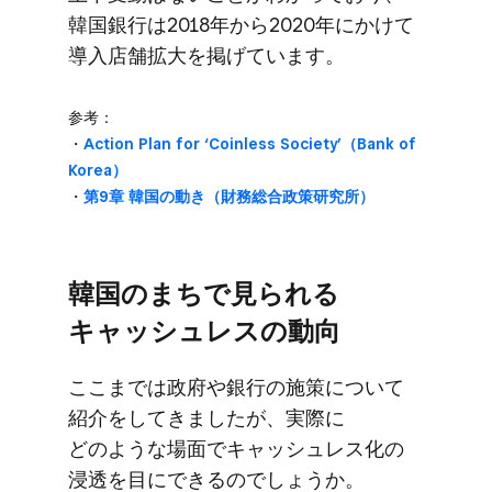
韓国銀行は​2018年から​2020年に​かけて​
導入店舗拡大を​掲げています。
参考：
・
Action Plan for ‘Coinless Society’​（Bank of
Korea）
・
第9章 韓国の​動き​（財務総合政策研究所）
韓国の​まちで​見られる​
キャッシュレスの​動向
ここまでは​政府や​銀行の​施策に​ついて​
紹介を​してきましたが、​実際に​
どのような​場面で​キャッシュレス化の​
浸透を​目に​できるのでしょうか。