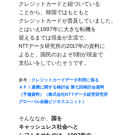
クレジットカードと​紐づいている​
ことから、​韓国ではもともと​
クレジットカードが​普及していました。​
とは​いえ1997年に​大きな​転機を​
迎えるまでは​現金が​主流で、​
NTTデータ研究所の​2017年の​資料に​
よると、​国民の​およそ​5割が​現金で​
支払いを​していた​そうです。
参考：
クレジットカードデータ利用に​係る​
ＡＰＩ連携に​関する​検討会 第七回検討会資料​
（予備資料）​（株式会社NTTデータ経営研究所
グローバル金融ビジネスユニット）
そんな​なか、
​国を​
キャッシュレス社会へと​