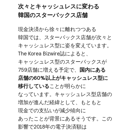
次々と​キャッシュレスに​変わる​
韓国の​スターバックス店舗
現金決済から​徐々に​離れつつある​
韓国では、​スターバックス店舗が​次々と​
キャッシュレス型に​姿を​変えています。​
The Korea Bizwire誌に​よると、​
キャッシュレス型の​スターバックスが​
759店舗に​増える​予定で、
​国内に​ある​
店舗の​60%以上が​キャッシュレス型に​
移行している
​ことが​明らかに​
なっています。​キャッシュレス型店舗の​
増加が​進んだ​経緯と​して、​もともと​
現金での​支払いが​減少傾向に​
あったことが​背景に​ある​そうです。​この​
影響で​2018年の​電子決済額は​