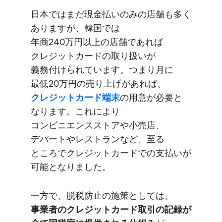
日本では​まだ​現金払いのみの​店舗も​多く​
ありますが、​韓国では​
年商240万円以上の​店舗で​あれば​
クレジットカードの​取り扱いが​
義務付けられています。​つまり​月に​
最低20万円の​売り上げが​あれば、
クレジットカード端末
の​用意が​必要と​
なります。​これに​より​
コンビニエンスストアや​小売店、​
デパートや​レストランなど、​至る​
ところで​クレジットカードでの​支払いが​
可能と​なりました。
一方で、​脱税防止の​施策と​しては、
事業者の​クレジットカード取引の​記録が​