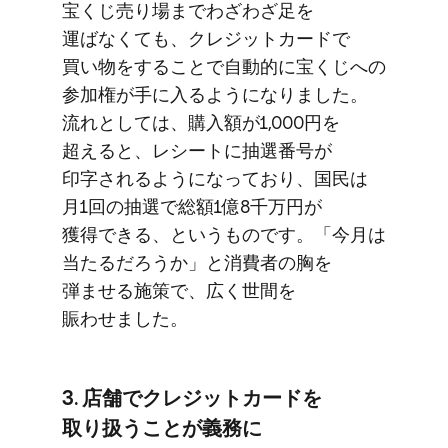
宝くじ売り場まで​わざわざ足を​
運ばなくても、​クレジットカードで​
買い物を​する​ことで​自動的に​宝くじへの​
参加権が​手に​入るようになりました。​
流れと​しては、​購入額が​1,000円を​
超えると、​レシートに​抽選番号が​
印字されるようになっており、​国民は​
月1回の​抽選で​総額1億8千万円が​
獲得できる、と​いう​ものです。​「今月は​
当たるだろうか」と​消費者の​胸を​
弾ませる​施策で、​広く​世間を​
賑わせました。
3. 店舗で​クレジットカードを​
取り扱うことが​義務に