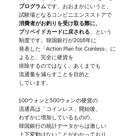
プログラム
です。​おおまかに​いうと、​
試験場と​なる​コンビニエンスストアで
消費者が​お釣りを​受け取る​際に、​
プリペイドカードに​戻される
、と​いう​
制度です。​韓国銀行が​2016年に​
発表した​「Action Plan for Coinless」に​
よると、​完全に​硬貨を​
排除するのではなく、​あくまでも​
流通量を​減らす​ことを​目的と​
しています。
100ウォンと​500ウォンの​硬貨の​
流通高は​「コインレス」​開始後、​
わずかに​増加している​ものの、​
韓国銀行の​統計データからは​激しい​
上下変動は​ないことが​わかっており、​