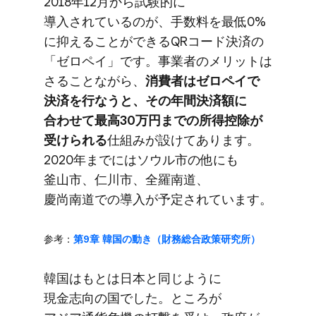
2018年12月から​試験的に​
導入されているのが、​手数料を​最低0%
に​抑える​ことができる​QRコード決済の​
「ゼロペイ」です。​事業者の​メリットは​
さる​ことながら、
​消費者は​ゼロペイで​
決済を​行なうと、​その年間決済額に​
合わせて​最高30万円までの​所得控除が​
受けられる
​仕組みが​設けてあります。​
2020年までには​ソウル市の​他にも​
釜山市、​仁川市、​全羅​南道、​
慶尚南道での​導入が​予定されています。
参考：
第9章 韓国の​動き​（財務総合政策研究所）
韓国は​もとは​日本と​同じように​
現金志向の​国でした。​ところが​