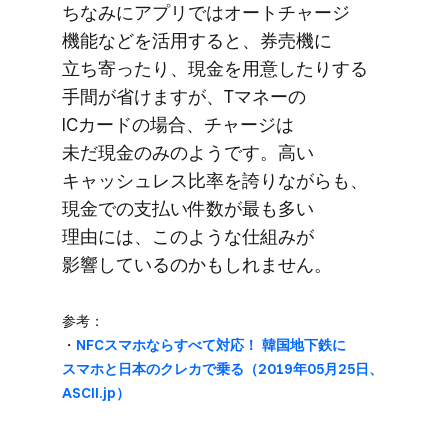
ちなみに​アプリでは​オートチャージ​
機能などを​活用すると、​券売機に​
立ち寄ったり、​現金を​用意したりする​
手間が​省けますが、​Tマネーの​
ICカードの​場合、​チャージは​
未だ現金のみのようです。​高い​
キャッシュレス比率を​誇りながらも、​
現金での​支払い​件数が​最も​多い​
理由には、​このような​仕組みが​
影響しているのかもしれません。
参考：
・
NFCスマホなら​すべて​対応！​ 韓国地下鉄に​
スマホと​日本の​クレカで​乗る​（2019年05月25日、​
ASCII.jp）