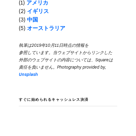
(1)
アメリカ
(2)
イギリス
(3)
中国
(5)
オーストラリア
執筆は​2019年10月11日時点の​情報を​
参照しています。​当ウェブサイトから​リンクした​
外部の​ウェブサイトの​内容に​ついては、​Squareは​
責任を​負いません。​Photography provided by,
Unsplash
すぐに​始められる​キャッシュレス決済