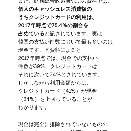
また、​財務総合政策研究所の​資料では、
個人の​キャッシュレス消費額の​
うちクレジットカードの​利用は、​
2017年時点で​75.4%の​割合を​
占めている
と​記されています。​実は​
韓国の​支払い​件数に​おいて​最も​多いのは​
現金です。​同資料に​よると​
2017年時点では、​現金での​支払い​
件数が​39%、​クレジットカードは​
それに​次いで​34%と​されています。​
しかしながら​利用金額からは、​
クレジットカード​（41%）が​現金​
（24%）を​上回っている​ことが​
わかります。
現金は​完全に​排除されていない​ものの、​