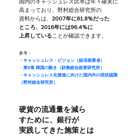
国内の​キャッシュレス比率は​年々確実に​
高まっており、​野村総合研究所の​
資料からは、
​2007年に​61.8%だった​
ところ、​2016年には​96.4%に​
上昇している
​ことが​確認できます。
参考：
・
キャッシュレス・ビジョン​（経済産業省）
・
第9章 韓国の​動き​（財務総合政策研究所）
・
キャッシュレス化推進に​向けた​国内外の​現状認識​
（野村総合研究所）
硬貨の​流通量を​減ら​
すために、​銀行が​
実践してきた​施策とは