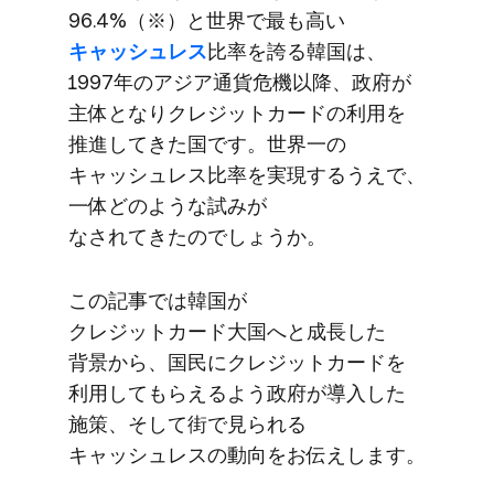
96.4%​（※）と​世界で​最も​高い
キャッシュレス
比率を​誇る​韓国は、​
1997年の​アジア通貨危機以降、​政府が​
主体となりクレジットカードの​利用を​
推進してきた国です。​世界一の​
キャッシュレス比率を​実現するうえで、​
一体どのような​試みが​
なされてきたのでしょうか。
この​記事では​韓国が​
クレジットカード大国へと​成長した​
背景から、​国民に​クレジットカードを​
利用して​もらえるよう​政府が​導入した​
施策、​そして​街で​見られる​
キャッシュレスの​動向を​お伝えします。