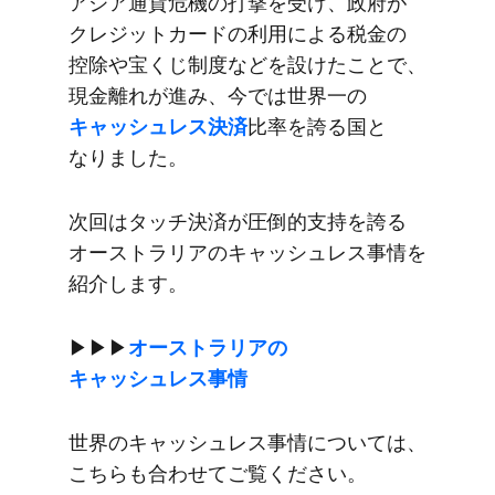
アジア通貨危機の​打撃を​受け、​政府が​
クレジットカードの​利用に​よる​税金の​
控除や​宝くじ制度などを​設けた​ことで、​
現金離れが​進み、​今では​世界一の
キャッシュレス決済
比率を​誇る​国と​
なりました。
次回は​タッチ決済が​圧倒的支持を​誇る​
オーストラリアの​キャッシュレス事情を​
紹介します。
▶︎▶︎▶︎
オーストラリアの​
キャッシュレス事情
世界の​キャッシュレス事情に​ついては、​
こちらも​合わせて​ご覧ください。