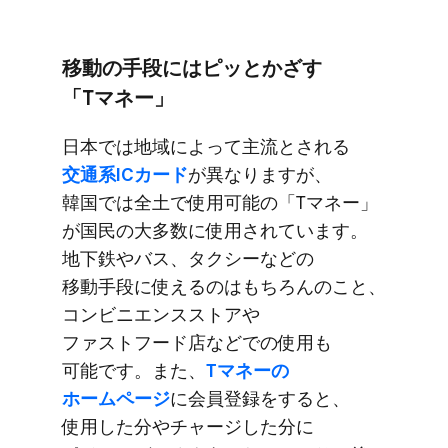
移動の​手段には​ピッとか​ざす​
「Tマネー」
日本では​地域に​よって​主流と​される
交通系ICカード
が​異なりますが、​
韓国では​全土で​使用可能の​「Tマネー」
が​国民の​大多数に​使用されています。​
地下鉄や​バス、​タクシーなどの​
移動手段に​使えるのは​もちろんの​こと、​
コンビニエンスストアや​
ファストフード店などでの​使用も​
可能です。​また、
​Tマネーの​
ホームページ
に​会員登録を​すると、​
使用した​分や​チャージした​分に​