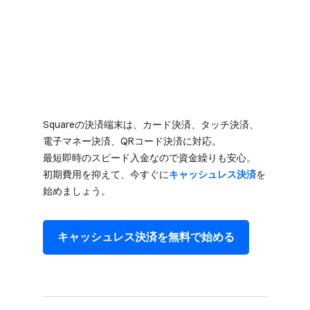
Squareの​決済端末は、​カード決済、​タッチ決済、​
電子マネー決済、​QRコード決済に​対応。​
最短即時の​スピード入金なので​資金繰りも​安心。​
初期費用を​抑えて、​今すぐに
​キャッシュレス決済
を​
始めましょう。
キャッシュレス決済を​無料で​始める