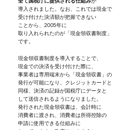
全て​国税庁に​提供される​仕組み
が​
導入されました。​なお、​これでは​現金で​
受け付けた​決済額が​把握できない​
ことから、​2005年に​
取り入れられたのが​「現金領収書制度」
です。
現金領収書制度を​導入する​ことで、​
現金での​決済を​受け付けた​際に、​
事業者は​専用端末から​「現金領収書」の​
発行が​可能に​なり、​クレジットカードと​
同様、​決済の​記録が​国税庁に​データと​
して​送信されるようになりました。​
発行された​現金領収書は、​会計時に​
消費者に​渡され、​消費者は​所得控除の​
申請に​使用できる​仕組みに​