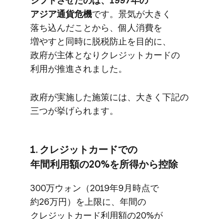
シフトさせたのは、​1997年の​
アジア通貨危機
です。​景気が​大きく​
落ち込んだ​ことから、​個人消費を​
増やすと​同時に​脱税防止を​目的に、​
政府が​主体となりクレジットカードの​
利用が​推進されました。
政府が​実施した​施策には、​大きく​下記の​
三つが​挙げられます。
1. クレジットカードでの​
年間利用額の​20%を​所得から​控除
300万ウォン​（2019年9月時点で​
約26万円）を​上限に、​年間の​
クレジットカード利用額の​20%が​