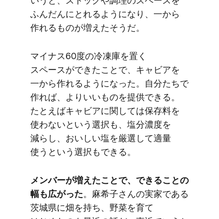
いうと、​ストックや​調理の​スペースを​
ふんだんに​とれるようになり、​一から​
作れる​ものが​増えた​そうだ。
マイナス60度の​冷凍庫を​置く​
スペースが​できた​ことで、​キャビアを​
一から​作れるようになった。​自分たちで​
作れば、​より​いい​ものを​提供できる。​
たとえば​キャビアに​関しては​保存料を​
使わないと​いう​選択も、​塩分濃度を​
減らし、​おいしい​塩を​厳選して​適量​
使うと​いう​選択も​できる。
メンバーが​増えた​ことで、​できる​ことの​
幅も​広がった
。​麻希子さんの​実家である​
茨城県に​畑を​持ち、​野菜を​育て​