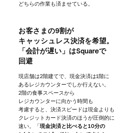
どちらの​作業も​済ませている。
お客さまの​9割が​
キャッシュレス決済を​希望。​
「会計が​遅い」は​Squareで​
回避
現店舗は​2階建てで、​現金決済は​1階に​
ある​レジカウンターでしか​行えない。​
2階の​食事スペースから​
レジカウンターに​向かう​時間も​
考慮すると、​決済スピードは​現金よりも​
クレジットカード決済の​ほうが​圧倒的に​
速い。​「
現金決済と​比べると​10分の​