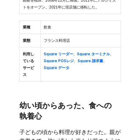
経験を積み、2008年12月に帰国。2011年にアルシミス
トをオープン。2021年に現店舗に移転した。
業種
飲食
業態
フランス料理店
利用し
Square リーダー
、
Square ターミナル
、
ている
Square POSレジ
、
Square 請求書
、
サービ
Square データ
ス
幼い​頃から​あった、​食への​
執着心
子どもの​頃から​料理が​好きだった。​親が​