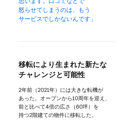
思います。​口コミなどで​
怒らせてしまうのは、​もう​
サービスでしかないんです」
移転に​より​生まれた​新たな​
チャレンジと​可能性
2年前​（2021年）には​大きな​転機が​
あった。​オープンから​10周年を​迎え、​
前と​比べて​4倍の​広さ​（60坪）を​
持つ2階建ての​物件に​移転した。