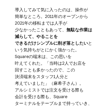
導入してみて​気に入ったのは、​操作が​
簡単な​ところ。​2011年の​オープンから​
2021年の​移転までは​人手が​
少なかったことも​あって、
​無駄な​作業は​
減らして、​やる​ことを​
できるだけシンプルに​削ぎ落としたい
と​
いう​気持ちがとにかく​強かった。​
Squareの​端末は、​この​思いを​
叶えてくれた。​「当時は​2人で​お店を​
回すことも​多かったので、​この​
決済端末を​スタッフ1人分と​
考えていました」​（麻希子さん）。​
アルシミストでは​注文を​受ける​際も​
会計を​受ける​際も、​Square
ターミナルを​テーブルまで​持っていき、​