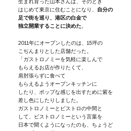
生まれ育った​山本さんは、​その​とき​
はじめて​東京に​住むことに​なり、
​自分の​
足で​街を​巡り、​港区の​白金で​
独立開業する​ことに​決めた
。
2011年に​オープンしたのは、​15坪の​
こぢんまりと​した​店舗だった。​
「ガストロノミーを​気軽に​楽しんで​
もらえる​お店が​作りたくて、​
肩肘張らずに​食べて​
もらえるようオープンキッチンに​
したり、​ポップな​感じを​出すために​紫を​
差し色に​したりしました。​
ガストロノミーと​ビストロの​中間と​
して、​ビストロノミーと​いう​言葉を​
日本で​聞くようになったのも、​ちょうど​