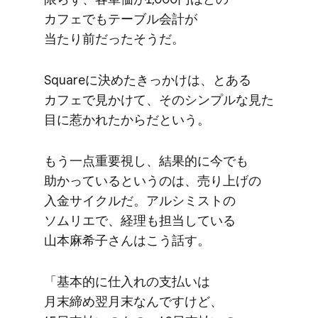
カフェでも​テーブル会計が​
当たり前だった​そうだ。
Squareに​決めた​きっかけは、と​ある​
カフェで​見かけて、​その​シンプルな​見た​
目に​惹かれたからだと​いう。
もう​一点重要視し、​結果​的に​今でも​
助かっていると​いうのは、​売り上げの​
入金サイクルだ。​アルシミストの​
ソムリエで、​経理も​担当している​
山本麻希子さんは​こう話す。
「基本的に​仕入れの​支払いは​
月末締め翌月末なんですけど、​