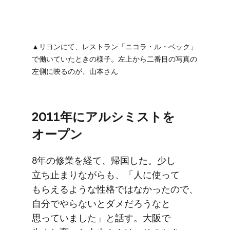
▲リヨンにて、​レストラン​「ニコラ・ル・ベック」
で​働いていた​ときの​様子。​左上から​二番目の​写真の​
左側に​映るのが、​山本さん
2011年に​アルシミストを​
オープン
8年の​修業を​経て、​帰国した。​少し​
立ち止まりながらも、​「人に​使って​
もらえるような​性格ではなかったので、​
自分で​やらないと​ダメだろうなと​
思っていました」と​話す。​大阪で​