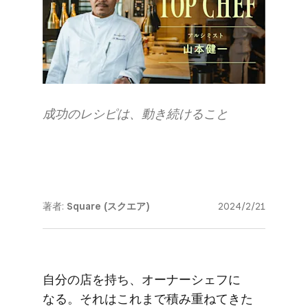
成功の​レシピは、​動き続ける​こと
著者:
Square (スクエア)
2024/2/21
自分の​店を​持ち、​オーナーシェフに​
なる。​それは​これまで​積み重ねてきた​