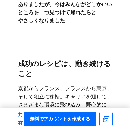
ありましたが、​今は​みんなが​どこか​いい​
ところを​一つ​見つけて​帰れたらと​
やさしくなりました
」
成功の​レシピは、​動き続ける​
こと
京都から​フランス、​フランスから​東京、​
そして​独立に​移転。​キャリアを​通して、​
さまざまな​環境に​飛び込み、​野心的に​
挑まれてきた​山本シェフ。​フレンチの​
共
無料で​アカウントを​作成する
Facebook
道を​進むと​決めてから​一点もぶれず、​
有
独立を​してからは​ずっと​ミシュランに​