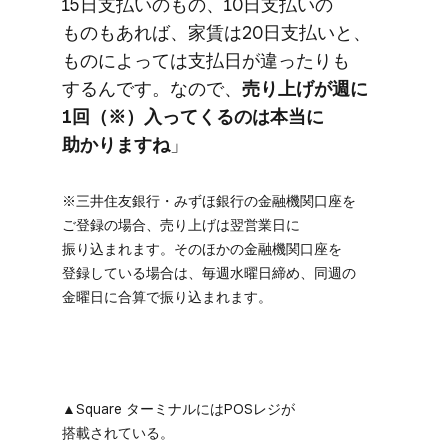
15日支払いの​もの、​10日支払いの​
ものも​あれば、​家賃は​20日支払いと、​
ものに​よっては​支払日が​違ったりも​
するんです。​なので、
​売り上げが​週に​
1回​（※）​入ってくるのは​本当に​
助かりますね
」
※三井住友銀行・みずほ銀行の​金融機関口座を​
ご登録の​場合、​売り上げは​翌営業日に​
振り込まれます。​その​ほかの​金融機関口座を​
登録している​場合は、​毎週​水曜​日​締め、​同週の​
金曜日に​合算で​振り込まれます。
▲Square ターミナルには​POSレジが​
搭載されている。