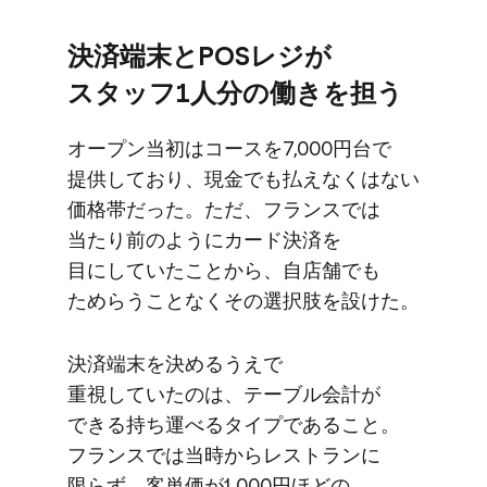
決済端末と​POSレジが​
スタッフ1人分の​働きを​担う
オープン当初は​コースを​7,000円台で​
提供しており、​現金でも​払えなくはない​
価格帯だった。​ただ、​フランスでは​
当たり前のように​カード決済を​
目にしていた​ことから、​自店舗でも​
ためらう​ことなく​その​選択肢を​設けた。
決済端末を​決めるうえで​
重視していたのは、​テーブル会計が​
できる​持ち​運べる​タイプである​こと。​
フランスでは​当時から​レストランに​
限らず、​客単価が​1,000円ほどの​