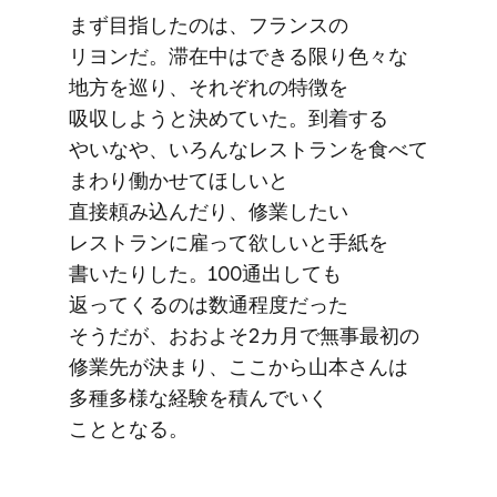
まず​目指したのは、​フランスの​
リヨンだ。​滞在中は​できる​限り​色々な​
地方を​巡り、​それぞれの​特徴を​
吸収しようと​決めて​いた。​到着する​
やいなや、​いろんな​レストランを​食べて​
まわり働かせて​ほしいと​
直接頼み込んだり、​修業したい​
レストランに​雇って​欲しいと​手紙を​
書いたりした。​100通出しても​
返ってくるのは​数通程度だった​
そうだが、​おおよそ​2カ月で​無事最初の​
修業先が​決まり、​ここから​山本さんは​
多種多様な​経験を​積んでいく​
こととなる。