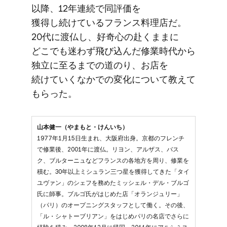
以降、​12年連続で​同評価を​
獲得し続けている​フランス料理店だ。​
20代に​渡仏し、​好奇心の​赴くままに​
どこでも​迷わず​飛び込んだ​修業時代から​
独立に​至るまでの​道のり、​お店を​
続けていく​なかでの​変化に​ついて​教えて​
もらった。
山本健一（やまもと・けんいち）
1977年1月15日生まれ、大阪府出身。京都のフレンチ
で修業後、2001年に渡仏。リヨン、アルザス、バス
ク、ブルターニュなどフランスの各地方を周り、修業を
積む。30年以上ミシュラン三つ星を獲得してきた「タイ
ユヴァン」のシェフを務めたミッシェル・デル・ブルゴ
氏に師事。ブルゴ氏がはじめた店「オランジュリー」
（パリ）のオープニングスタッフとして働く。その後、
「ル・シャトーブリアン」をはじめパリの名店でさらに