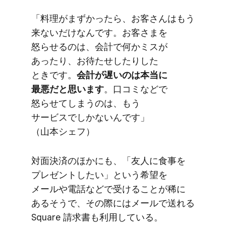
「料理が​まずかったら、​お客さんは​もう​
来ないだけなんです。​お客さまを​
怒らせるのは、​会計で​何か​ミスが​
あったり、​お待たせしたりした​
ときです。
​会計が​遅いのは​本当に​
最悪だと​思います
。​口コミなどで​
怒らせてしまうのは、​もう​
サービスでしかないんです」​
（山本シェフ）
対面決済の​ほかにも、​「友人に​食事を​
プレゼントしたい」と​いう​希望を​
メールや​電話などで​受ける​ことが稀に​
ある​そうで、​その​際には​メールで​送れる​
Square 請求書も​利用している。​