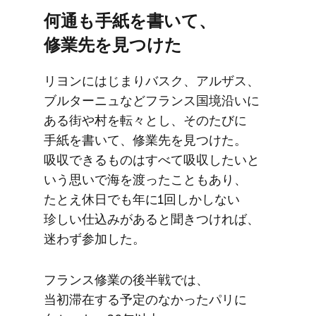
何通も​手紙を​書いて、​
修業先を​見つけた
リヨンに​はじまりバスク、​アルザス、​
ブルターニュなどフランス国境沿いに​
ある​街や村を​転々とし、​そのたびに​
手紙を​書いて、​修業先を​見つけた。​
吸収できる​ものは​すべて​吸収したいと​
いう​思いで​海を​渡った​ことも​あり、​
たとえ休日でも​年に​1回しかしない​
珍しい​仕込みが​あると​聞きつければ、​
迷わず​参加した。
フランス修業の​後​半戦では、​
当初滞在する​予定の​なかった​パリに​