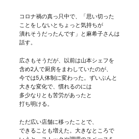
コロナ禍の​真っ只中で、​「思い​切った​
ことを​しないと​ちょっと​気持ちが​
潰れそうだったんです」と​麻希子さんは​
話す。
広さも​そうだが、​以前は​山本シェフを​
含め2人で​厨房を​まわしていたのが、​
今では​5人体制に​変わった。​ずいぶんと​
大きな​変化で、​慣れるのには​
多少なりとも​苦労が​あったと​
打ち明ける。
ただ​広い​店舗に​移った​ことで、​
できることも​増えた。​大きな​ところで​