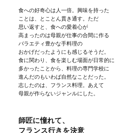
食への​好奇心は​人一倍。​興味を​持った​
ことは、​とことん貫き通す。​ただ​
思い返すと、​食への​愛着心が​
高まったのは​母親が​仕事の​合間に​作る​
バラエティ豊かな​手料理の​
おかげだったようにも​感じる​そうだ。​
食に​関わり、​食を​楽しむ​場面が​日常的に​
多かった​ことから、​料理の​専門学校に​
進んだの​も​いわば​自然な​ことだった。​
志したのは、​フランス料理。​あえて​
母親が​作らない​ジャンルにした。
師匠に​憧れて、​
フランス行きを​決意