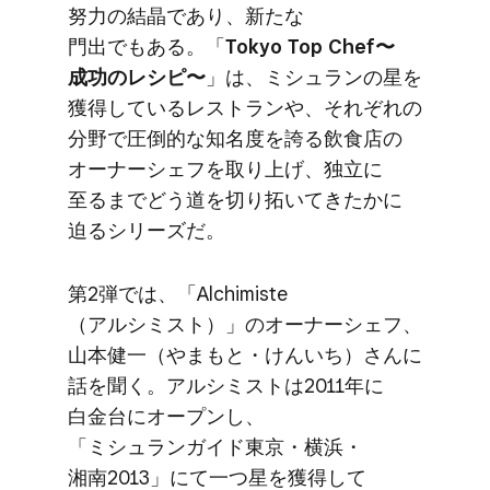
努力の​結晶であり、​新たな​
門出でもある。​「
Tokyo Top Chef〜
成功の​レシピ〜
」は、​ミシュランの​星を​
獲得している​レストランや、​それぞれの​
分野で​圧倒的な​知名度を​誇る​飲食店の​
オーナーシェフを​取り上げ、​独立に​
至るまで​どう​道を​切り拓いてきたかに​
迫る​シリーズだ。
第2弾では、​「Alchimiste​
（アルシミスト）」の​オーナーシェフ、​
山本健​一​（やまもと​・けんいち）さんに​
話を​聞く。​アルシミストは​2011年に​
白金台に​オープンし、​
「ミシュランガイド東京・横浜・
湘南2013」にて​一つ​星を​獲得して​