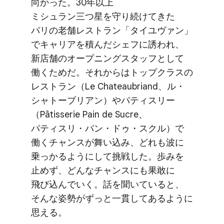
向かった。​30年以上​
ミシュラン三つ星を​守り続けてきた​
パリの​老舗レストラン​「タイユヴァン」
で​キャリアを​積んだ​シェフに​誘われ、​
新店舗の​オープニングスタッフと​して​
働く​ためだ。​それからは​トップクラスの​
レストラン​（Le Chateaubriand、​ル・
シャトーブリアン）​や​パティスリー​
（Pâtisserie Pain de Sucre、​
パティスリ・パン・ドゥ・スクル）で​
働く​チャンスが​舞い​込み、​どれも​波に​
乗っかるように​して​挑戦した。​歩みを​
止めず、​どんな​チャンスにも​果敢に​
飛び込んでいく。​話を​聞いていると、​
そんな​姿勢が​ずっと​一貫してあるように​
思える。