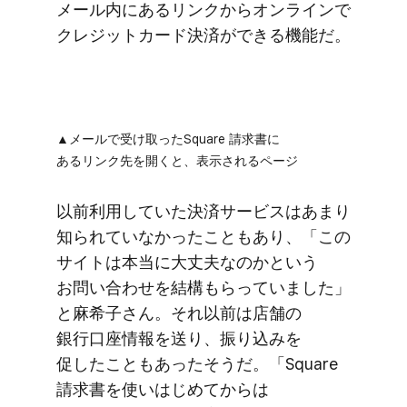
メール内に​あるリンクから​オンラインで​
クレジットカード決済が​できる​機能だ。
▲メールで​受け取った​Square 請求書に​
あるリンク先を​開くと、​表示される​ページ
以前​利用していた​決済サービスは​あまり​
知られていなかったことも​あり、​「この​
サイトは​本当に​大丈夫なのかと​いう​
お問い​合わせを​結構​もらっていました」
と​麻希子さん。​それ以前は​店舗の​
銀行口座情報を​送り、​振り込みを​
促したことも​あった​そうだ。​「Square
請求書を​使い​はじめてからは​