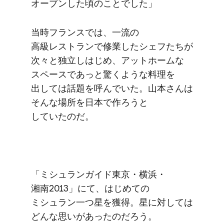
オープンした​頃の​ことでした」
当時フランスでは、​一流の​
高級レストランで​修業した​シェフたちが​
次々と​独立し​はじめ、​アットホームな​
スペースであっと​驚くような​料理を​
出しては​話題を​呼んでいた。​山本さんは​
そんな​場所を​日本で​作ろうと​
していたのだ。
「ミシュランガイド東京・横浜・
湘南2013」にて、​はじめての​
ミシュラン一つ​星を​獲得。​星に​対しては​
どんな​思いが​あったのだろう。