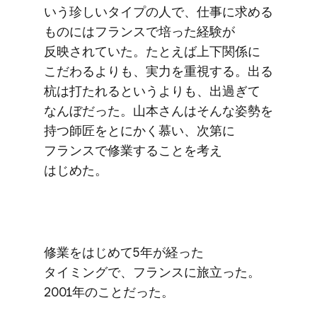
いう​珍しい​タイプの​人で、​仕事に​求める​
ものには​フランスで​培った​経験が​
反映されていた。​たとえば​上下関係に​
こだわるよりも、​実力を​重視する。​出る​
杭は​打たれると​いうよりも、​出過ぎて​
なんぼだった。​山本さんは​そんな​姿勢を​
持つ師匠を​とにかく​慕い、​次第に​
フランスで​修業する​ことを​考え​
はじめた。
修業を​はじめて​5年が​経った​
タイミングで、​フランスに​旅立った。​
2001年の​ことだった。