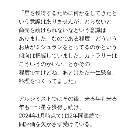
「星を​獲得する​ために​何かを​してきたと​
いう​意識は​ありませんが、​とらないと​
商売を​続けられないなと​いう​意識は​
ありました。​なのである​程度、​どう​いう​
お店が​ミシュランを​とってるのかと​いう​
傾向は​把握していました。​カトラリーは​
こういうのが​いい、とか​その​
程度ですけどね。​あとは​ただ一生懸命、​
料理を​つくってました」
アルシミストでは​その後、​来る​年も​来る​
年も​一つ​星を​獲得し続け、​
2024年1月時点では​12年間連続で​
同評価を​欠かさず​受けている。