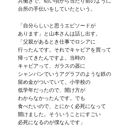
共働きで、​幼い​頃から​当たり前のように​
台所の​手伝いを​していたと​いう。
「自分らしいと​思う​エピソードが​
あります」と​山本さんは​話し出す。​
「父親が​ある​とき仕事で​ロシアに​
行ったんです。​それで​キャビアを​買って​
帰ってきたんですよ。​当時の​
キャビアって、​ガラスの​器に​
シャンパンで​いう​アグラフのような​鉄の​
留め金が​ついていて。​小学校の​
低学年だったので、​開け方が​
わからなかったんです。​でも​
食べたいので、とにかく​必死に​なって​
開けました。​そういう​ことに​すごい​
必死に​なるのが​僕なんです」