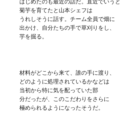
はじめたのも​最近の​話だ。​直近で​いうと​
菊芋を​育てたと​山本シェフは​
うれしそうに​話す。​チーム全員で​畑に​
出かけ、​自分たちの​手で​草刈りを​し、​
芋を​掘る。
材料が​どこから​来て、​誰の​手に​渡り、​
どのように​処理されているかなどは​
当初から​特に​気を​配っていた​部​
分だったが、​この​こだわりを​さらに​
極められるようになった​そうだ。