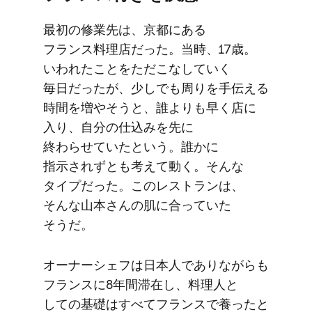
最初の​修業先は、​京都に​ある​
フランス料理店だった。​当時、​17歳。​
いわれた​ことを​ただこな​していく​
毎日だったが、​少しでも​周りを​手伝える​
時間を​増や​そうと、​誰よりも​早く​店に​
入り、​自分の​仕込みを​先に​
終わらせていたと​いう。​誰かに​
指示されずとも​考えて​動く。​そんな​
タイプだった。​この​レストランは、​
そんな​山本さんの​肌に​合っていた​
そうだ。
オーナーシェフは​日本人で​ありながらも​
フランスに​8年間滞在し、​料理人と​
しての​基礎は​すべて​フランスで​養ったと​