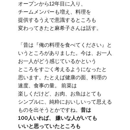
オープンから​12年目に​入り、​
チームメンバーも​増え、​料理を​
提供するうえで​意識する​ところも​
変わってきたと​麻希子さんは​話す。
「昔は​『俺の​料理を​食べてください』と​
いう​ところが​ありました。​今は、​お一人​
お一人が​どう​感じているかと​いう​
ところを​すごく​考えるようになったと​
思います。​たとえば​健康の​面、​料理の​
速度、​食事の​量。​ 前菜は​
楽しくだけど、​お肉、​お魚は​とても​
シンプルに、​純粋に​おいしいって​思える​
ものを​出そうとかですね。
​昔は​
100人いれば、​ 嫌いな​人が​いても​
いいと​思っていた​ところも​