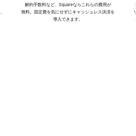
​
解約手数料など、​Squareなら​これらの​費用が​
、​
無料。​固定費を​気に​せずに​キャッシュレス決済を​
導入できます。