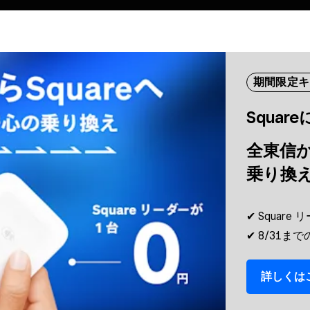
期間限定キ
Squar
全東​信か
乗り換
✔︎ Squar
✔︎ 8/31
詳しくは​