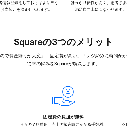
者情報登録を​しておけばより​早く​
ほうが​利便性が​高く、​患者さま
お支払いを​済ませられます。
満足度向上に​つながります。
Squareの​3つの​メリット
ので​資金繰りが​大変」​「固定費が​高い」​「レジ締めに​時間が​
従来の​悩みを​Squareが​解決します。
固定費の​負担が​無料
​
月々の​契約費用、​売上の​振込時に​かかる​手数料、​
ク