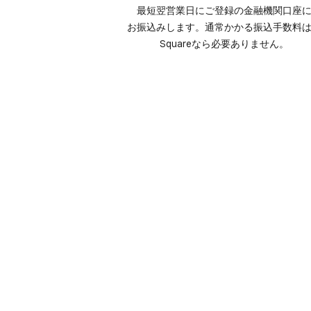
最短翌営業日に​ご登録の​金融機関​口座に
お振込みします。​通常かかる​振込手数料は
Squareなら​必要ありません。