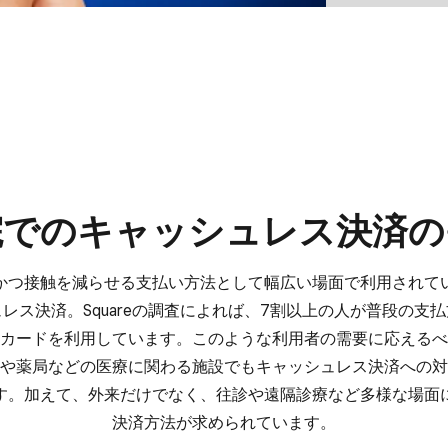
での​キャッシュレス決済の
つ接触を​減らせる​支払い方​法と​して​幅広い​場面で​利用されて
ス決済。​Squareの​調査に​よれば、​7割以上の​人が​普段の​支払方
カードを​利用しています。​このような​利用者の​需要に​応えるべく
​薬局などの​医療に​関わる​施設でも​キャッシュレス決済への​対
。​加えて、​外来だけでなく、​往診や​遠隔診療など​多様な​場面に
決済方​法が​求められています。