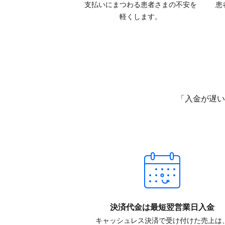
支払いに​まつわる​患者さまの​不安を​
患
軽くします。
「入金が​遅い
決済代金は​最短翌営業日入金
キャッシュレス決済で​受け付けた売上は、