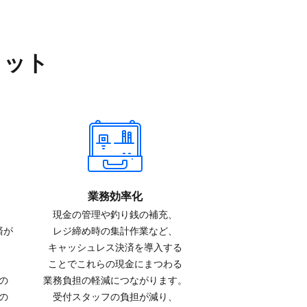
リット
業務効率化
現金の​管理や​釣り銭の​補充、​
が​
レジ締め時の​集計作業など、​
キャッシュレス決済を​導入する​
ことで​これらの​現金に​まつわる​
の​
業務負担の​軽減に​つながります。​
の​
受付スタッフの​負担が​減り、​