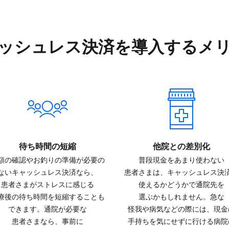
ッシュレス決済を​導入する​メ
待ち時間の​短縮
他院との​差別化
額の​確認や​お釣りの​準備が​必要の​
普段現金を​あまり​使わない​
ない​キャッシュレス決済なら、​
患者さまは、​キャッシュレス決済
患者さまが​ストレスに​感じる​
使えるか​どうかで​通院先を​
療後の​待ち時間を​短縮する​ことも​
選ぶかもしれません。​急な​
できます。​通院が​必要な​
怪我や病気などの​際には、​現金
患者さまなら、​事前に​
手持ちを​気に​せずに​行ける​病院