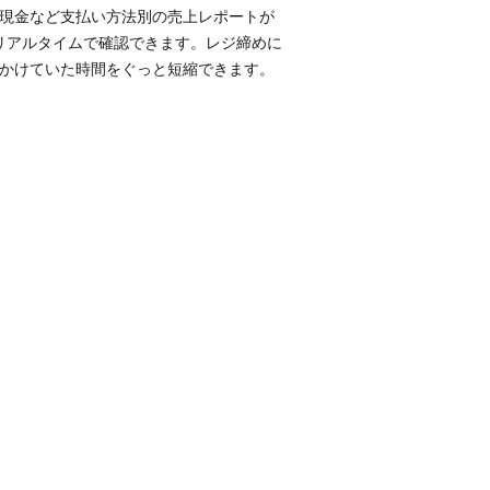
現金など​支払い方​法別の​売上レポートが​
リアルタイムで​確認できます。​レジ締めに​
かけていた​時間を​ぐっと​短縮できます。