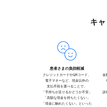
キャ
患者さまの​負担軽減
クレジットカードや​QRコード、​
金
電子マネーなど、​現金以外の​
支払手段を​選べる​ことで、​
「手持ちが​足りるか​どうか​不安」​
診
「高額な​現金を​持ちたくない」​
「現金に​触れたくない」と​いった​