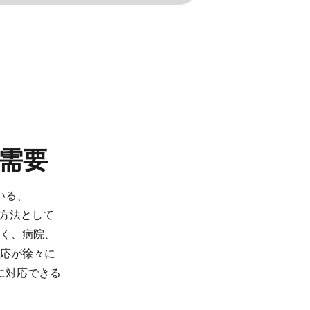
​需要
いる、​
​法と​して​
、​病院、​
応が​徐々に​
​対応できる​