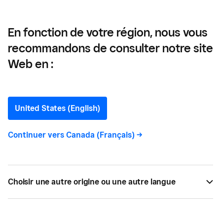
marketing au détail
En fonction de votre région, nous vous
recommandons de consulter notre site
Générer davantage de
Web en :
ventes grâce à ces
stratégies de marketing au
United States (English)
détail
Continuer vers
Canada (Français)
->
Une stratégie marketing efficace pour la vente au
détail aide votre entreprise de se démarquer,
Choisir une autre origine ou une autre langue
d'attirer davantage de clients et de stimuler les
ventes. Ce guide présente les éléments essentiels
pour aider les détaillants à se développer plus