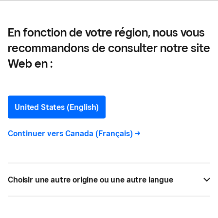
événements sportifs
En fonction de votre région, nous vous
recommandons de consulter notre site
Comment préparer votre
Web en :
bar ou votre restaurant
pour les grands
United States (English)
événements sportifs
Continuer vers
Canada (Français)
->
Les événements sportifs sont synonymes gros
revenus pour les bars et les restaurants au
Choisir une autre origine ou une autre langue
Canada. Voici quelques conseils avant le prochain
grand match.