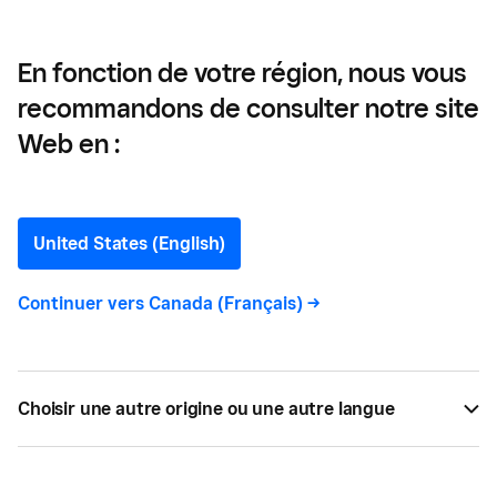
En fonction de votre région, nous vous
recommandons de consulter notre site
Marketing omnicanal : le
Web en :
guide ultime pour les
détaillants
United States (English)
Continuer vers
Canada (Français)
->
Une stratégie marketing omnicanal est une
stratégie qui offre une expérience fluide et
connectée sur tous les points de contact qu'un
client a avec votre entreprise.
Choisir une autre origine ou une autre langue
PAR
SQUARE
NOV 21, 2024 —
13 LECTURE MIN