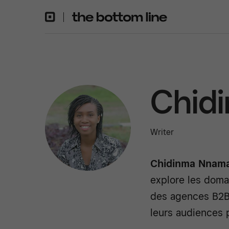
Chid
Writer
Chidinma Nnama
explore les domai
des agences B2B,
leurs audiences 