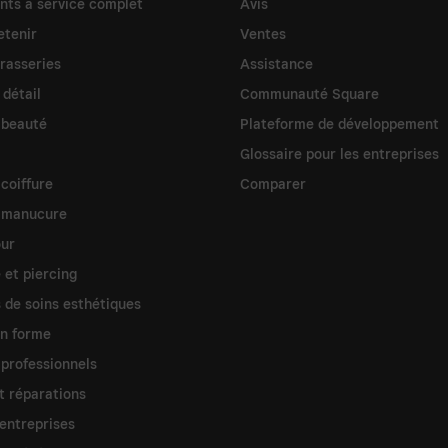
nts à service complet
Avis
etenir
Ventes
brasseries
Assistance
 détail
Communauté Square
 beauté
Plateforme de développement
Glossaire pour les entreprises
coiffure
Comparer
 manucure
our
 et piercing
s de soins esthétiques
n forme
 professionnels
t réparations
entreprises