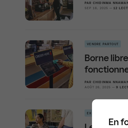
PAR
CHIDINMA NNAMAN
SEP 16, 2025 —
12 LEC
VENDRE PARTOUT
Borne libr
fonctionne
PAR
CHIDINMA NNAMAN
AOÛT 26, 2025 —
9 LEC
EXPLOITER VOTRE ENT
En f
Les avanta