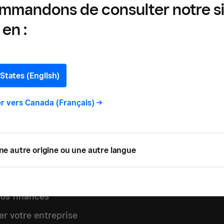
mmandons de consulter notre s
I
en :
URE MIN
States (English)
r vers
Canada (Français)
->
er votre entreprise
ne autre origine ou une autre langue
re les clients
 partout
vos finances
er votre entreprise