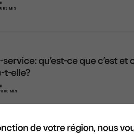
I
TURE MIN
e-service: qu’est-ce que c’est e
-t-elle?
I
TURE MIN
REPRISE
onction de votre région, nous vo
ges des paiements à la table