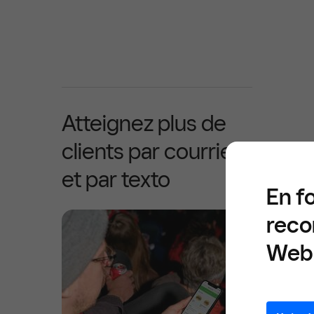
Atteignez plus de
clients par courriel
et par texto
En f
reco
Web 