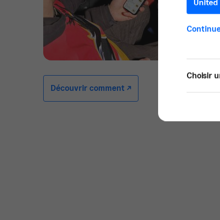
United 
Continue
Choisir u
Découvrir comment -/^