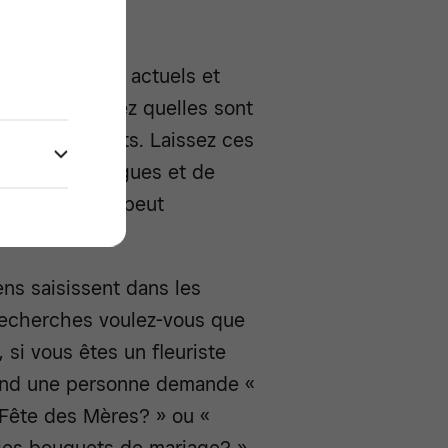
ur vos clients actuels et
ce et découvrez quelles sont
 par vos clients. Laissez ces
matière de blogues et de
rtains thèmes peut
ns saisissent dans les
recherches voulez-vous que
 si vous êtes un fleuriste
quand une personne demande «
a Fête des Mères? » ou «