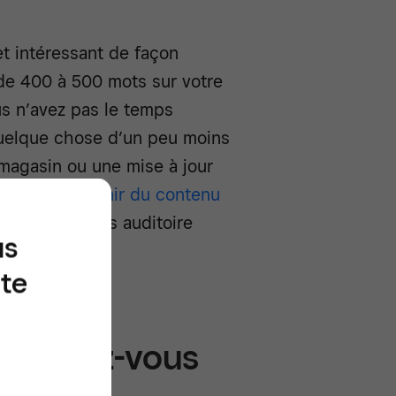
.
t intéressant de façon
de 400 à 500 mots sur votre
us n’avez pas le temps
uelque chose d’un peu moins
magasin ou une mise à jour
dée est
de fournir du contenu
utile pour vous auditoire
us
ite
 devriez-vous