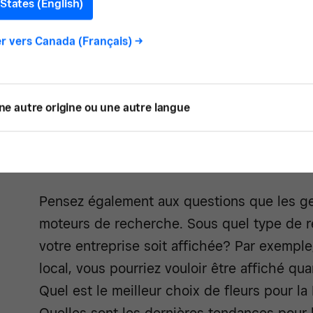
publier?
States (English)
r vers
Canada (Français)
->
Déterminez les sujets les plus pertinents po
futurs. Parlez aux gens dans votre commer
les plateformes de médias sociaux utilisées
ne autre origine ou une autre langue
renseignements guider votre stratégie en 
contenu. Regrouper votre contenu sous ce
également être très utile.
Pensez également aux questions que les ge
moteurs de recherche. Sous quel type de 
votre entreprise soit affichée? Par exemple,
local, vous pourriez vouloir être affiché 
Quel est le meilleur choix de fleurs pour l